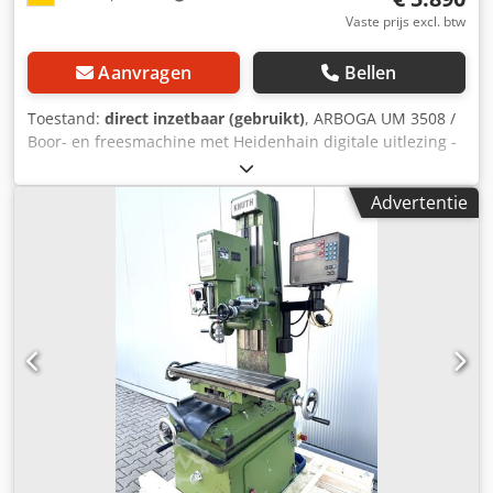
Vaste prijs excl. btw
Aanvragen
Bellen
Toestand:
direct inzetbaar (gebruikt)
, ARBOGA UM 3508 /
Boor- en freesmachine met Heidenhain digitale uitlezing -
Boorcapaciteit in staal 35 mm -Schroefdraad snijden M 24
-Verplaatsingsbereiken X/Y/Z 450x250x500 mm -
Advertentie
Tafelafmetingen 650x270 mm -Kruistafel -Automatische
voedingen -Heidenhain digitale uitlezing -Toerentalbereik /
versnellingsbak 70-2160 tpm -Automatische voeding -
Overhang 320 mm -Boordiepte ca. 170 mm -Boor-/freeskop
draaibaar -Boordiepte-aanslag -Motorvermogen 1,5 kW -
Bedieningspaneel Dcodpfx Ahszlg I Nehsk -Draaibanktafel
-Machinevoeten -Documentatie -Afmetingen: L x B x H 1,2 x
1,1 x 1,9 meter / Gewicht ca. 800 kg Fouten en weglatingen
voorbehouden.