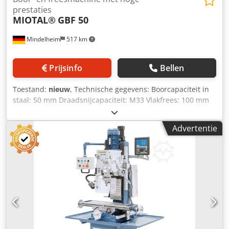
prestaties
MIOTAL®
GBF 50
Mindelheim
517 km
Prijsinfo
Bellen
Toestand:
nieuw
, Technische gegevens: Boorcapaciteit in
staal: 50 mm Draadsnijcapaciteit: M33 Vlakfrees: 100 mm
Frees: 25 mm Spindel: MK 4 Sleufdiepte: 340 mm
Snelheden: (6) 50 - 1510 1/min zwenkslag: 200 mm
Advertentie
spindelmantelaanzet: 0,1 / 0,2 / 0,3 / 0,4 mm/omwenteling
Tafelafmetingen: 820 x 240 mm Verplaatsingsbaan X: 460
mm Verplaatsingsbaan Y: 280 mm Diameter kolom: 180
mm Aantal T-sleuven: 4 Afmetingen T-sleuven: 16 x 26 mm
Motorvermogen: 3 kW Gewicht, ongeveer: 750 kg
Uitrusting: Dcsdpfx Ajpxmlqehhok - Kruistafel -
Draadspanspindel - Draadsnij-inrichting - Automatische
spindeltoevoer - LED-machinelicht - Draaibare tafel -
Handmatige fijnaanzet - Koelvloeistofvoorziening - In
hoogte verstelbare beschermkap - Tegen eindschakelaar