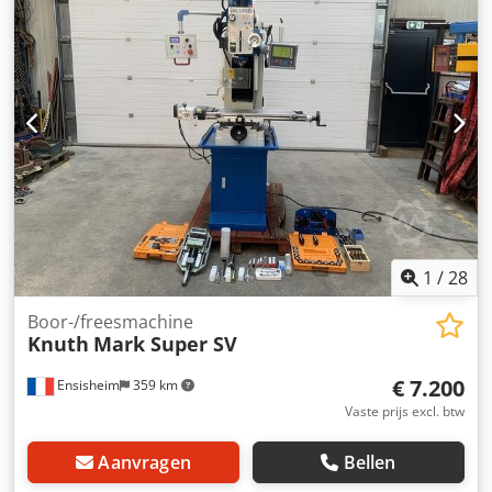
700 mm, boorcapaciteit 3 - 40 mm, boorsnelheidsbereik
140 - 2300 tpm, snelle verplaatsing X = 24 m/min, Y en Z =
7,5 m/min, tafelhoogte 560 mm, afstand van de onderkant
van de gereedschaphouder tot het tafeloppervlak 700 mm,
motor 7,5 kW. Serienummer: 21-0156 (2021) Dcjdpfx Ahezr
Ix Ajhsk Locatie: Deze kavels bevinden zich in Burton-on-
Trent, Verenigd Koninkrijk. Helaas zijn er geen faciliteiten
voor het laden aanwezig op locatie. Demontage en laden
zijn voor rekening van de koper.
1
/
28
Boor-/freesmachine
Knuth
Mark Super SV
€ 7.200
Ensisheim
359 km
Vaste prijs excl. btw
Aanvragen
Bellen