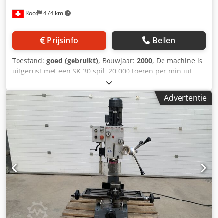
Root
474 km
Prijsinfo
Bellen
Toestand:
goed (gebruikt)
, Bouwjaar:
2000
, De machine is
uitgerust met een SK 30-spil. 20.000 toeren per minuut.
Djdeznmqiopfx Ahhock De op de afbeelding weergegeven
onderdelen worden niet meegeleverd.
Advertentie