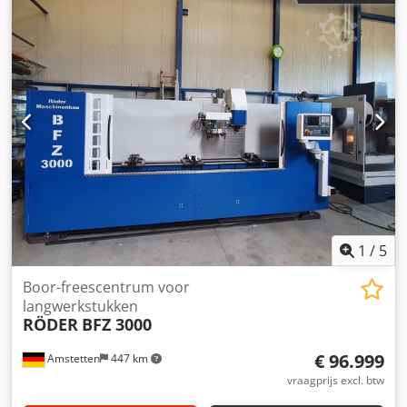
hoogte:
1.900 mm
, tafelbreedte:
210 mm
, totale breedte:
850 mm
, tafel lengte:
730 mm
, boorcapaciteit:
32 mm
,
nominaal vermogen:
0,75 kW (1,02 pk)
,
Boor-/freesmachine met digitale uitlezing op 3 assen,
boordiameter Ø 32 mm, motor 0,75 kW, links-/rechtsloop,
tafelafmeting 730x210 mm, spindelsnelheid 50-2500 t/min.
Versnellingsbak, spindel MK-3, draadsnij-inrichting,
fijnvoeding, machineverlichting, koelinrichting,
spantanghouder ER 32, boorkop, afmetingen
1000x850x1900 mm, gewicht ca. 400 kg. Dodpfx Ahsx Ebi
Iehsck
1
/
5
Boor-freescentrum voor
langwerkstukken
RÖDER
BFZ 3000
€ 96.999
Amstetten
447 km
vraagprijs excl. btw