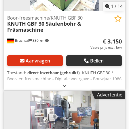
1
/
14
Boor-freesmachine/KNUTH GBF 30
KNUTH
GBF 30 Säulenbohr &
Fräsmaschine
€ 3.150
Bruchsal
330 km
Vaste prijs excl. btw
Aanvragen
Bellen
Toestand:
direct inzetbaar (gebruikt)
, KNUTH GBF 30 /
Boor- en freesmachine - Digitale weergave - Bouwjaar 1986
- Max. boorcapaciteit / staal 32 mm - Toerentalbereik 100 -
2900 tpm - Toerentallen:
Advertentie
100/205/345/440/695/885/1450/2900 tpm - Kruistafel met
T-gleuven - Handmatige pinol - In hoogte verstelbare
boorkop Dcodpfxszkrmbo Ahhek - Boor-/freeskop is
draaibaar - Boorkop Afmetingen: L x B x H 0,9 x 0,7 x 1,8
meter / 550 kg Fouten en typefouten voorbehouden.