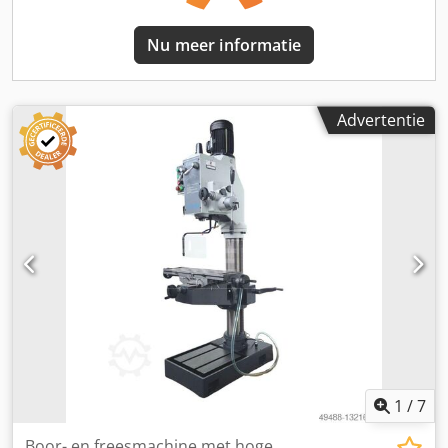
Nu meer informatie
Advertentie
1
/
7
Boor- en freesmachine met hoge