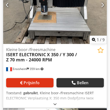
1
/
9
Kleine boor-/freesmachine
ISERT ELECTRONIC
X 350 / Y 300 /
Z 70 mm - 24000 RPM
Ensisheim
359 km
Prijsinfo
Bellen
Toestand:
gebruikt
, Kleine boor-/freesmachine ISERT
ELECTRONIC Verplaatsing X: 350 mm Dodpfjzmx Iwox
Ahheck Verplaatsing Y: 300 mm Verplaatsing Z: 70 mm
Rotatie: 8000 / 9500 / 13500 / 20500 / 24000 tpm De