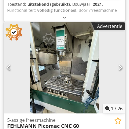
Toestand:
uitstekend (gebruikt)
, Bouwjaar:
2021
,
Functionaliteit:
volledig functioneel
, Boor-/freesmachine
KNUTH MARK SUPER SV Bouwjaar: 2021 Verplaatsing X: 560
mm Verplaatsing Y: 190 mm Verplaatsing Z: 400 mm
Advertentie
Spindel: CM4 Spindeluitsteek: 120 mm Spindelsnelheid:
van 75 tot 2500 toeren per minuut Tafelafmeting: 800 x 240
mm Kantelbare kop Schaal voor 3 assen Elektronische
snelheidsregelaar Automatische verticale beweging van de
kop Automatische verplaatsing X-as Handmatige
verplaatsing Y-as Wordt geleverd met veel accessoires:
boorkoppen, spanhouder, enz. (zie foto's) Dsdpfxozqtc Re
Ahhock Spanning: 380 V Lengte: 1400 mm Diepte: 1200 mm
Hoogte: 2000 mm Gewicht: ca. 500 kg
1
/
26
5-assige freesmachine
FEHLMANN
Picomac CNC 60