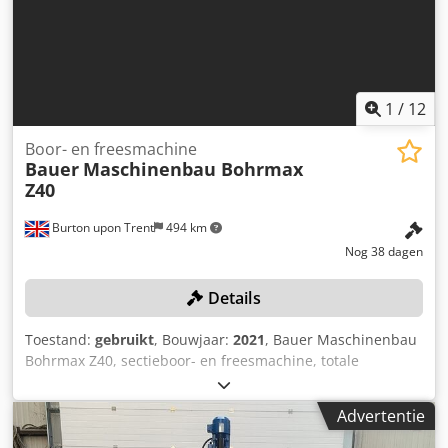
- Heidenhain digitale uitlezing - Diverse
gereedschapopnames - Diverse spanmiddelen De machine
kan na overleg onder spanning worden bezichtigd.
1
/
12
Boor- en freesmachine
Bauer
Maschinenbau Bohrmax
Z40
Burton upon Trent
494 km
Nog 38 dagen
Details
Toestand:
gebruikt
, Bouwjaar:
2021
, Bauer Maschinenbau
Bohrmax Z40, sectieboor- en freesmachine, totale
tafellengte 4350 mm, 4 secties van 1050 mm, Penta NC V2
programmeerbesturing, 10-voudige
Advertentie
gereedschapswisselaar, CAT 40-spindel, 11 kW vermogen,
bewegingsbereik X-as = 4000 mm, Y-as = 580 mm, Z-as =