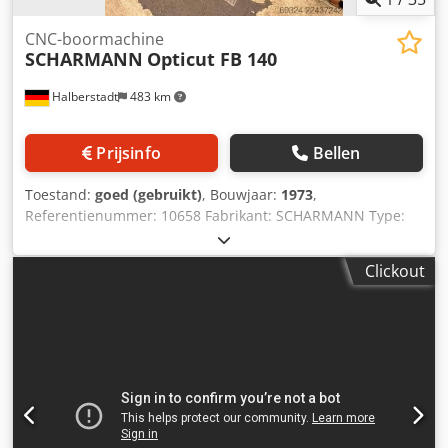
CNC-boormachine
SCHARMANN
Opticut FB 140
Halberstadt
483 km
Prijsinfo
Bellen
Toestand:
goed (gebruikt)
, Bouwjaar:
1973
,
Referentienummer: 10658 Fabrikant: SCHARMANN Type:
Opticut FB 140 Bouwjaar: 1973 Type besturing: CNC
Besturing: Heidenhain Locatie: Halberstadt Dcjdpfszp Dn
Clickout
Isx Ahhsk Land van herkomst: Duitsland Machinenummer:
162XXX X-weg: 2000 mm Y-weg: 2000 mm Z-weg: 1500 mm
Spindeldiameter: 140 mm Spindelopname: ISO 50
Tafelafmetingen (lxb): 1800 x 1500 mm Tafelbelasting:
15000 kg Toerental: 2,3 - 810 tpm Spindelweg: max. 800
mm Totale benodigd vermogen: 30 kW Machine lengte:
7300 mm Machine breedte: 5600 mm Machine hoogte:
4000 mm Machinegewicht ca.: 31 ton Aanvullende
informatie: - Draaitafel met NC-schuiftafel en NC-draaitafel