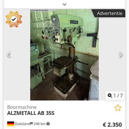
kg - Documentatie aanwezig: Ja - CE certificaat aanwezig:
Nee - Transportafmetingen: 1900mm x 1800mm x 2150mm
Advertentie
(l x b x h) - Transportgewicht [kg]: 2500kg Dcedpozrxfmjfx
Ahhsk Financiële informatie BTW: De getoonde prijs is
exclusief BTW BTW/marge: BTW verrekenbaar voor
ondernemers Levering en inruil altijd mogelijk van alles in
de industriële sectoren Lukas van Rossum
1
/
7
Boormachine
ALZMETALL
AB 35S
€ 2.350
Duitsland
246 km