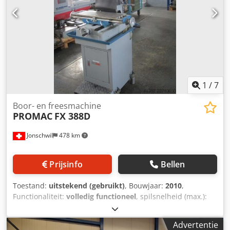
1
/
7
Boor- en freesmachine
PROMAC
FX 388D
Jonschwil
478 km
Prijsinfo
Bellen
Toestand:
uitstekend (gebruikt)
, Bouwjaar:
2010
,
Functionaliteit:
volledig functioneel
, spilsnelheid (max.):
2.500 rpm
, spindelsnelheid (min.):
50 rpm
, spilbevestiging:
MK 3
, keeltdiepte:
270 mm
, quill diameter:
75 mm
,
Advertentie
veerstreek:
120 mm
, totale lengte:
1.000 mm
, totale