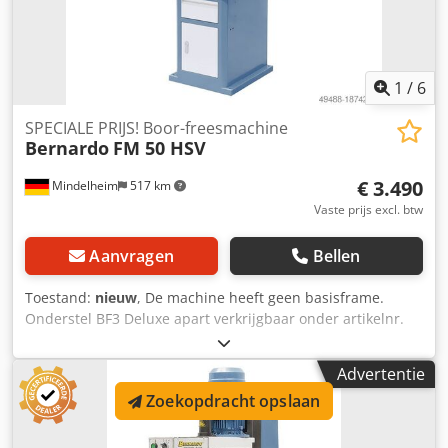
beveiligde spindelbeschermer
1
/
6
SPECIALE PRIJS! Boor-freesmachine
Bernardo
FM 50 HSV
€ 3.490
Mindelheim
517 km
Vaste prijs excl. btw
Aanvragen
Bellen
Toestand:
nieuw
, De machine heeft geen basisframe.
Onderstel BF3 Deluxe apart verkrijgbaar onder artikelnr.
56-1017. Technische gegevens: Boorcapaciteit in staal: 32
mm Boorcapaciteit in gietijzer: 40 mm Freeskopfrees max.:
Advertentie
80 mm Projectie: 220 mm Spiltoerental: (12) 75 - 3200
Zoekopdracht opslaan
1/min Spindelbevestiging: MK4 Penslag: 120 mm
Pentoevoer: (3) 0,10 / 0,18 / 0,26 mm / omwenteling
Tafelafmetingen: 800 x 240 mm Reis (x/y): 555 x 205 mm