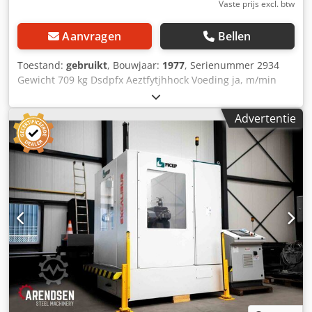
Vaste prijs excl. btw
Aanvragen
Bellen
Toestand:
gebruikt
, Bouwjaar:
1977
, Serienummer 2934
Gewicht 709 kg Dsdpfx Aeztfytjhhock Voeding ja, m/min
Opname MK 3
Advertentie