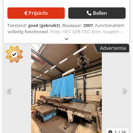
X-A [...]
Prijsinfo
Bellen
Toestand:
goed (gebruikt)
, Bouwjaar:
2007
, Functionaliteit:
volledig functioneel
, Ficep 1001 DZB CNC-boor-/zaaglijn –
bouwjaar 2007. Draaibare spindel. Automatische
gereedschapswisselaar. Markeerfunctie in vier richtingen.
Advertentie
Grijpergestuurde invoer. Invoertransport van 18,3 meter
en uitvoertransport van 18,3 meter. Invoertransport en
uitvoertransport met hef- en verplaatsmechanisme.
Capaciteit voor profielen van 1000 mm. Dcsdpfszrpx Dox
Ahhjk
1
/
35