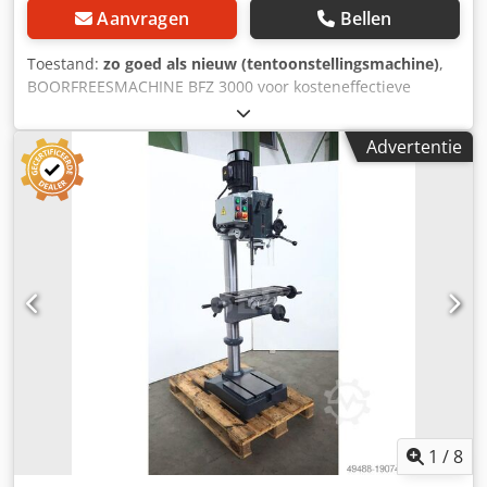
Aanvragen
Bellen
Toestand:
zo goed als nieuw (tentoonstellingsmachine)
,
BOORFREESMACHINE BFZ 3000 voor kosteneffectieve
productie van profielen en lange onderdelen van staal,
roestvast staal en aluminium Dsdpfozlyr Iox Ahheck
Advertentie
Demonstratiemachine, bouwjaar 2018 Besturing: Siemens
SINUMERIK 808 D Advanced max. werkbereik x-as: 3.000
mm max. werkbereik y-as: 260 mm max. werkbereik z-as:
300 mm gereedschapopname: BT 30 toerental
hoofdspindel: 4000 omw/min bij i=2 (verschillende
overbrengingen mogelijk) aandrijfvermogen hoofdspindel:
7,5 kW koppel hoofdspindel: 48 Nm bij 40% duty cycle
snelvoeding: 40.000 mm/min boorcapaciteit in S355: 26
mm schroefdraad snijden in S355: M16 freescapaciteit in
S355 (40% duty cycle): 200 cm³/min
herhalingsnauwkeurigheid: +/- 0,05 werkstukhoogte: 850
mm benodigde ruimte (LxBxH): 6.000 x 1.600 x 2.400 mm
totaal gewicht: ca. 3.500 kg gereedschapswisselaar: 11-
voudig max. gereedschapsdiameter: 80 mm max.
1
/
8
gereedschapslengte: 160 mm max. gereedschapsgewicht: