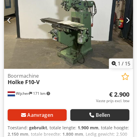
1
/
15
Boormachine
Holke
F10-V
€ 2.900
Wijchen
171 km
Vaste prijs excl. btw
Aanvragen
Bellen
Toestand:
gebruikt
, totale lengte:
1.900 mm
, totale hoogte:
2.150 mm
, totale breedte:
1.800 mm
, Ledig gewicht: 2.500