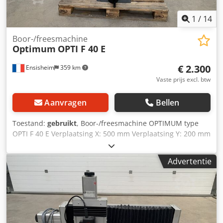
1
/
14
Boor-/freesmachine
Optimum
OPTI F 40 E
€ 2.300
Ensisheim
359 km
Vaste prijs excl. btw
Aanvragen
Bellen
Toestand:
gebruikt
, Boor-/freesmachine OPTIMUM type
OPTI F 40 E Verplaatsing X: 500 mm Verplaatsing Y: 200 mm
Spindel: Ø 80 mm Conus CM3 Spindeluitgang: 120 mm
Spindeltoerental: van 95 tot 3200 tpm Tafelafmetingen:
Advertentie
Lengte 730 mm x Breedte 210 mm Motor met 2 snelheden
Motorvermogen: 1,5 kW Dedpozmx Nbsfx Ahheck Rechte
kop Kruistafel Handmatige afstelling Uitgerust met: 1
draaiklem Spanning: 380 V Afmetingen (L x B x H): 1200 x
900 x 1400 mm Gewicht: ca. 350 kg