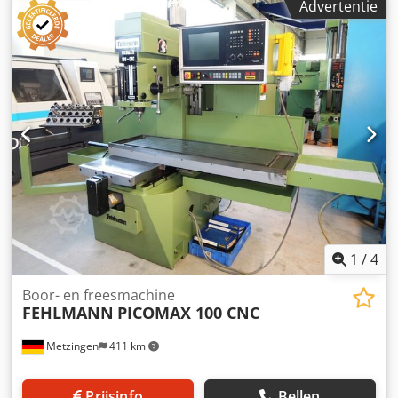
Advertentie
machine kan worden gebruikt voor het boren van
printplaten of andere toepassingen. De machine werd
aangestuurd via een pc, die niet meer aanwezig is.
Mogelijkheid tot handmatige bediening Uitgerust met: 1
freesmachine KRESS Spanning: 220 V mono Afmetingen (L
x B x H): 950 x 700 x 700 mm Gewicht: ca. 60 kg
1
/
4
Boor- en freesmachine
FEHLMANN
PICOMAX 100 CNC
Metzingen
411 km
Prijsinfo
Bellen