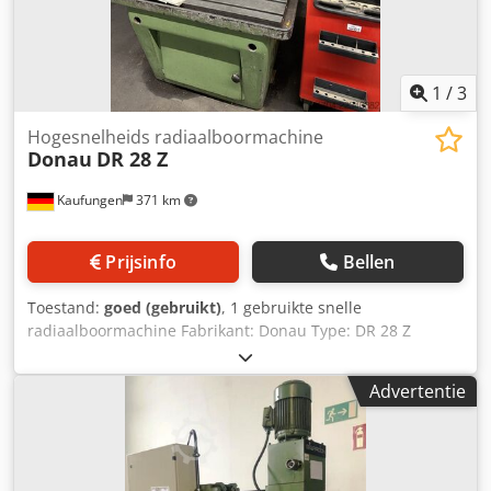
1
/
3
Hogesnelheids radiaalboormachine
Donau
DR 28 Z
Kaufungen
371 km
Prijsinfo
Bellen
Toestand:
goed (gebruikt)
, 1 gebruikte snelle
radiaalboormachine Fabrikant: Donau Type: DR 28 Z
Bouwjaar: 1985 Technische gegevens: Dedpfx Ajzl
Ufcecrsck - Boorcapaciteit in volledig staal ST 60: 28 mm -
Advertentie
Boorcapaciteit GG 25: 40 mm - Draadsnijden ST 60: M 30 -
Draadsnijden GG 25: M 40 - Opname voor boorspil: MK 3 -
Spildiameter: 50 mm - Penbeweging: 150 mm - 18
boorspiltoerentallen: 45 - 2240 tpm - 4