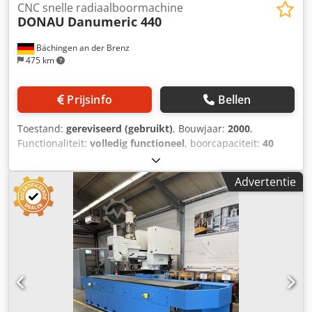
CNC snelle radiaalboormachine
DONAU
Danumeric 440
Bächingen an der Brenz
475 km
Prijsinfo
Bellen
Toestand:
gereviseerd (gebruikt)
, Bouwjaar:
2000
,
Functionaliteit:
volledig functioneel
, boorcapaciteit:
40
mm
, veerstreek:
200 mm
, quill diameter:
80 mm
,
Machine-uitvoering • Werktafel 1800 x 600 mm met 4 T-
Advertentie
sleuven • Uitslagarmverplaatsing 1050 mm • Boorspindel
SK 40 met gereedschapsklem-inrichting • Traploze
toerentalprogrammering • Traploze pen-invoeding via
draaistroom-servomotor • 2 T-sleuven 18 mm aan de
achterzijde van het machineonderstel • 2 T-sleuven 18 mm
aan de linkerzijde van het machineonderstel • Draadsnij-
inrichting • Centrale smering • Koelmiddelinstallatie •
Machinelamp • CE-markering • Beveiligingsinrichting •
USB-interface Afmetingen en verplaatsingen