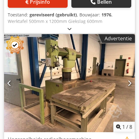
Prijsinfo
Bellen
Toestand:
gereviseerd (gebruikt)
, Bouwjaar:
1976
,
Werktafel 500mm x 1200mm Giekslag 600mm
Gereedschapshouder MK 4 Boorcapaciteit 32 mm in staal
Draadsnij-inrichting Koelsysteem Elektriciteit 24V
Advertentie
stuurspanning Noodstop 2-kanaals Djdpfx Acownn S
Rerock Beschermingsinrichting op de boor Gerenoveerd
2025 12 maanden garantie Overschilderen RAL 7035/7031
1
/
8