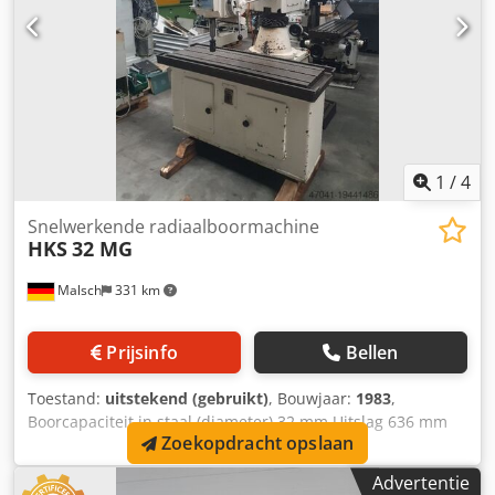
arm horizontaal/verticaal: ca. 300 - 400 mm
1
/
4
Snelwerkende radiaalboormachine
HKS
32 MG
Malsch
331 km
Prijsinfo
Bellen
Toestand:
uitstekend (gebruikt)
, Bouwjaar:
1983
,
Boorcapaciteit in staal (diameter) 32 mm Uitslag 636 mm
Zoekopdracht opslaan
Maximale werkstukhoogte 720 mm Spilsnelheden 38 - 2000
t/min Draadsnijden 38 - 643 Slag 450 mm Maximale
Advertentie
spindelslag 170 mm Totaal vermogen benodigd 6 kW