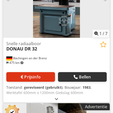
1
/
7
Snelle radiaalboor
DONAU
DR 32
Bächingen an der Brenz
475 km
Prijsinfo
Bellen
Toestand:
gereviseerd (gebruikt)
, Bouwjaar:
1983
,
Werktafel 600mm x 1200mm Giekslag 600mm
Gereedschapshouder MK 4 Boorcapaciteit 32 mm in staal
Draadsnij-inrichting Koelsysteem Elektriciteit 24V
Advertentie
stuurspanning Noodstop 2-kanaals