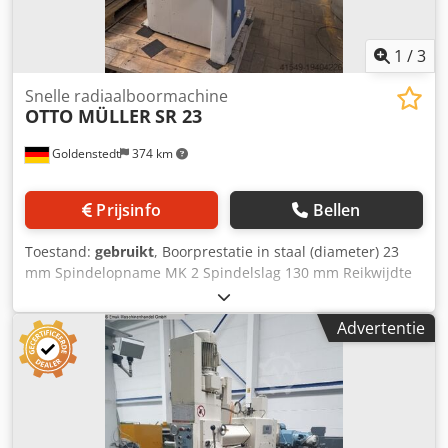
1
/
3
Snelle radiaalboormachine
OTTO MÜLLER
SR 23
Goldenstedt
374 km
Prijsinfo
Bellen
Toestand:
gebruikt
, Boorprestatie in staal (diameter) 23
mm Spindelopname MK 2 Spindelslag 130 mm Reikwijdte
ca. 860 mm Tafelgrootte 1280 x 500 mm Klemoppervlak ca.
1250 x 480 mm Dcjdpfx Acewugrcerok Toerentalbereik 115
Advertentie
- 2400 tpm Werkstukhoogte - max. ca. 535 mm Boorkop
Snelspanboorkop 1-13 Machinegewicht ca. 690 kg Totaal
benodigd vermogen 1 kW Afmetingen L-B-H ca. 1300 x
1800 x 2100 mm Afstand spilcentrum - zuilcentrum
(reikwijdte): ca. 860 mm Afstand tafel - pinole
(werkstukhoogte): max. 535 mm Verstelbaarheid van de