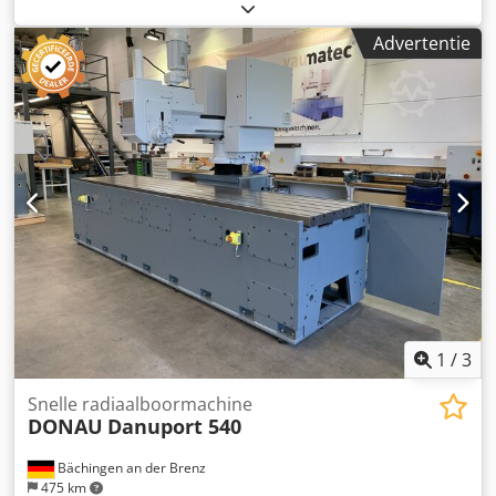
massief staal ST 60 32 mm - Boorcapaciteit GG 25 40 mm -
Draadsnijden ST 60 M 27 - Boorspilhouder MK 4 -
Advertentie
Booruitslag 150 mm - 12 boorspilsnelheden 102 - 2000 tpm
- 3 boorbewegingen 0,1 - 0,3 mm - min. / max. afstand
spindel - tafel 310 / 610 mm - Boorradius min. / max. 400 /
1200 mm - Tafelhoogte 720 mm - Tafelafmetingen 1200 x
500 mm - Aandrijving 400 V / 1,6 / 2,9 kW - Benodigde
ruimte ca. B 1200 x H 2800 x D 2300 mm - Gewicht ca. 1500
kg - met: - Draadsnijinrichting - hydr. kolommen +
boomklemming - Koelvloeistofvoorziening - Verticale T-
sleuven aan de achterkant van de machine Dedpsu Nm
Niefx Acrock Machine 2 foto's 10 tot 15 HKS 34 MT Prijs
16.500,-€ Boorcapaciteit 45 mm Tafelafmetingen : 1200 x
560 mm boorcapaciteit 45mm Spilhouder MK 4 freesslag
170mm Snelheid / stappen 70-2000 rpm Aanzet / stappen
0.1 0.2 0.3mm/omw. Motor 2.9 KW
1
/
3
Snelle radiaalboormachine
DONAU
Danuport 540
Bächingen an der Brenz
475 km