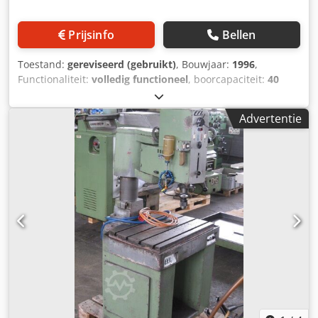
Prijsinfo
Bellen
Toestand:
gereviseerd (gebruikt)
, Bouwjaar:
1996
,
Functionaliteit:
volledig functioneel
, boorcapaciteit:
40
mm
, veerstreek:
200 mm
, quill diameter:
80 mm
,
afmetingen en reisafstanden gereedschapshouder SK 40
Advertentie
Tafelafmetingen mm 4000 x 800 Aantal T-sleuven 6
Afstand tussen T-sleuven mm 140 Afstand van onderkant
spindel min. mm 140 tafelbladrand max. mm 740
Boorradius min mm 540 max. mm 1590 U-as verplaatsing
mm 2600 Y-as verplaatsing mm 1050 Dcedpfx Acjv If T
Terjk penslag (Z-as) mm 200 Kolomslag (W-as) mm 400
bewerkingswaarden Boorcapaciteit in massief St 60 mm 40
GG 22mm 50 Draadsnijden St 60 M 36 GG22M42 hoofdspil
aandrijving Wisselstroommotor, frequentiegeregeld kW 5,5
bij 100% inschakelduur. Snelheidsbereik: min -1 15 - 2800
Koppel Nm max. 250 constant van min -1 15 – 200 voer
aandrijvingen X-as - AC-servomotor kW 0,25 Y-as - AC-
servomotor kW 0,25 Z-as - AC-servomotor kW 4,50 W-as -
AC - servomotor kW 2,50 U-as - AC - servomotor kW 2,50