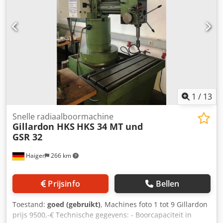
boorvoorschuivingen: 0,1 - 0,45 mm - Min./max. afstand
spil – tafel: 300 / 700 mm - Boorradius min./max.: 305 /
1005 mm - Tafelhoogte: 820 mm - Tafelafmetingen: 1200 x
600 mm - Aandrijving: 400 V / 6 kW - Benodigde ruimte: ca.
B 1300 x H 2800 x D 2300 mm - Gewicht: ca. 1500 kg -
Inclusief: - Draadsnij-inrichting - Hydraulische kolom +
armklem - Koelmiddelinrichting - T-gleuven, verticaal aan
de linkerzijde van de machine
1
/
13
Snelle radiaalboormachine
Gillardon HKS
HKS 34 MT und
GSR 32
Haiger
266 km
Prijsinfo
Bellen
Toestand:
goed (gebruikt)
, Machines foto 1 tot 9 Gillardon
prijs 9500,-€ Technische gegevens: - Boorcapaciteit in