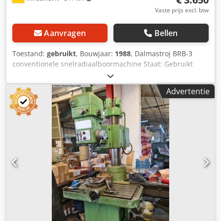
Vaste prijs excl. btw
Aanvragen
Bellen
Toestand:
gebruikt
, Bouwjaar:
1988
, Dalmastroj BRB-3
conventionele snelradiaalboormachine Staat: Gebruikt
Bouwjaar: 1988 Technische gegevens Boorcapaciteit in
staal: Ø 30 mm Reikwijdte: 430 - 1000 mm Kolomdiameter:
Advertentie
200 mm Werkstukhoogte: 500 mm Dedpfxszhuals Acreck
Boorspindelopname: MK 4 Toerentalbereik: 100 tot 1120
1/min (8) Kopzwenking: 360° Motoraansluiting: 1,4 / 1,8 kW
Aansluiting: 400 V Machinegewicht: ca. 2100 kg incl.
toebehoren Uitrusting: - Koelvloeistofvoet met pomp -
Draadtapinrichting - Boordiepteaanslag - Boorkop