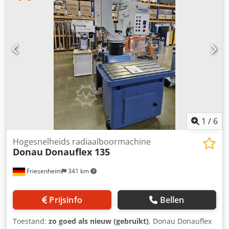
Kolommen: Ø 200 mm -Spindelslag: 125 mm -
voor mechanica, elektriciteit en veiligheidsuitrusting
Draadsnijinrichting: JA -Aanvoersnelheid: 0,075 - 0,3
mm/omw. -Afmetingen: 1800/1235/H2240 mm -Gewicht:
1500 kg
1
/
6
Hogesnelheids radiaalboormachine
Donau
Donauflex 135
Friesenheim
341 km
Prijsinfo
Bellen
Toestand:
zo goed als nieuw (gebruikt)
, Donau Donauflex