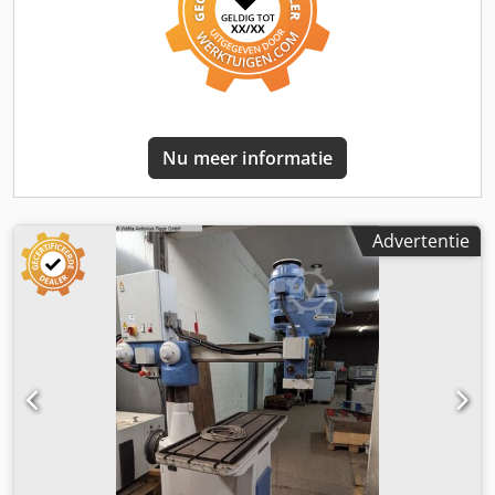
verplaatsing van de steunen: 590 mm zonder draaiplateau
en gereedschap Dcjdpjgmu A Ssfx Acrek
Nu meer informatie
Advertentie