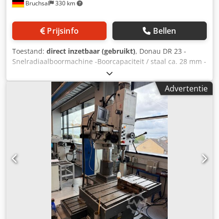
Bruchsal
330 km
inschakelduur. Snelheidsbereik: min -1 15 - 2800 Koppel
Nm max. 250 constant van min -1 15 - 2000 Aandrijvingen
voor aanvoer X-as - AC - servomotor kW 0,25 Y-as - AC -
Prijsinfo
Bellen
servomotor kW 0,25 Z-as - AC - servomotor kW 4,50 W-as -
AC - servomotor kW 2,50 ijlgangsnelheden (X/Y/Z): m/min.
Toestand:
direct inzetbaar (gebruikt)
, Donau DR 23 -
7,5 / 7,5 / 5 ijlgangsnelheden (W): m/min. 3 Aanzet traploos
Snelradiaalboormachine -Boorcapaciteit / staal ca. 28 mm -
mm/min 5 - 2000 Nauwkeurigheid
Overhang ca. 700 mm -Morseconus MK 3 -Toerentalbereik
Positioneernauwkeurigheid X-, Y-as tot 1200 mm mm ±
70-1550 tpm - versnellingsbak -Voedingsbereik 0,075-0,3
0,075 Elektrische gegevens Bedrijfsspanning / frequentie V
Advertentie
mm -Boordiepte 130 mm -Schroefdraadsnijinrichting -
/ Hz 400 / 50 Stuurspanning V 24 Hydraulisch aggregaat
Hydraulische spanklem -Documentatie Dcsdpfxeztdz Ao
voor klemming kW 0,75 Totaal aangesloten vermogen kVA
Acrok Afmetingen: L x B x H 2 x 1,7 x 1,9 meter / Gewicht
13,0 Gewicht Danumeric 440 (zonder verpakking) Djdpfeu
1900 kg
Aa I Sex Acrock met tafel 1800 x 600 mm kg 2800 CNC
besturing Assen: 4 (X, Y, Z, W), uitbreidbaar Processor: 32-
bits CPU Scherm: TFT-plat scherm, van alle kanten goed
leesbaar, 215 x 160 mm van alle kanten goed leesbaar, 215
x 160 mm Positie-informatie: Cartesisch of polair, absolute
of incrementele metingen, Meeteenheid: mm of inch of in
graden Interpolatie: 2 assen (X, Y) Technologiedatabase:
gereedschapsbeheer, gereedschapssuggesties volgens
bewerking bewerkingstype, materiaalafhankelijke