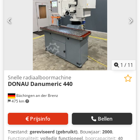
1
/
11
Snelle radiaalboormachine
DONAU
Danumeric 440
Bächingen an der Brenz
475 km
Prijsinfo
Bellen
Toestand:
gereviseerd (gebruikt)
, Bouwjaar:
2000
,
Functionaliteit:
volledig functioneel
, boorcapaciteit:
40