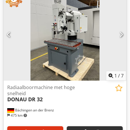
Beschermingsinrichting op de boor Gerenoveerd 2025 12
maanden garantie Dodpjmt Ed Rsfx Acreck Overschilderen
RAL 7035/7031
1
/
7
Radiaalboormachine met hoge
snelheid
DONAU
DR 32
Bächingen an der Brenz
475 km