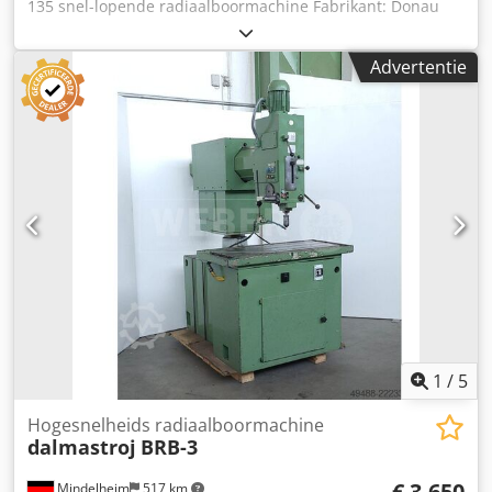
135 snel-lopende radiaalboormachine Fabrikant: Donau
Type: Donauflex 135 Dcsdezgvmqspfx Acrek Bouwjaar:
2020 Staat: Zeer goed, gebruikt maar als nieuw Direct uit
Advertentie
voorraad leverbaar.
1
/
5
Hogesnelheids radiaalboormachine
dalmastroj
BRB-3
€ 3.650
Mindelheim
517 km