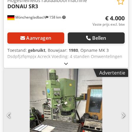
Hogesnelheids radiaalboormachine
DONAU
SR3
€ 4.000
Mönchengladbach
158 km
Vaste prijs excl. btw
Aanvragen
Bellen
Toestand:
gebruikt
, Bouwjaar:
1980
, Opname MK 3
Dsdpfjzfqmpjx Acreck Voeding: 4 standen Omwentelingen
max. 2580 X-verplaatsing 2500 mm Uitlading 1000 mm T-
klemtafel 1000/2800 mm Gewicht 3,7 t 2 pakketten Voor
Advertentie
transport zijn 7,5 laadmeter nodig