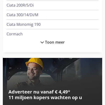
Ciata 200R/5/Di
Ciata 300/14/Di/M
Ciata Monomig 190
Cormach
Toon meer
Cormach 4000 E1
Cormach 9800 E2
Cormach 9800 E3
International 844 S
Max Holland Fd20T-Mgb6
Adverteer nu vanaf € 4,49
*
Max Holland Fd25T-Mgb6
11 miljoen kopers
wachten op u
Max Holland Fd30T-Mgb6