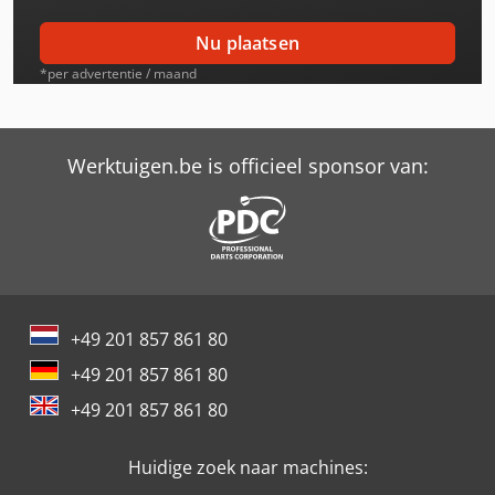
Max Holland Fd30T-Mgc6
Nu plaatsen
Max Holland Fd35T-Mgc6
*per advertentie / maand
Max Holland Fd40T
Mc Cormick C85 Max
Werktuigen.be is officieel sponsor van:
Mc Cormick C95 Max
Mc Cormick Mtx 120
Mc Cormick Mtx 135
+49 201 857 861 80
Mc Cormick Mtx 145
+49 201 857 861 80
Mc Cormick Mtx 150
+49 201 857 861 80
Mc Cormick Mtx 185
Huidige zoek naar machines:
Mc Cormick Mtx 200