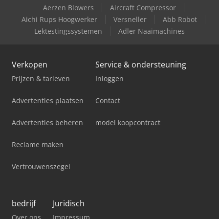
Aerzen Blowers
Aircraft Compressor
Schaffer 2345 T
Aichi Rups Hoogwerker
Versneller
Abb Robot
Lektestingssystemen
Adler Naaimachines
Valla 120 E
Verkopen
Service & ondersteuning
Prijzen & tarieven
Inloggen
Advertenties plaatsen
Contact
Advertenties beheren
model koopcontract
Reclame maken
Vertrouwenszegel
bedrijf
Juridisch
Over ons
Impressum