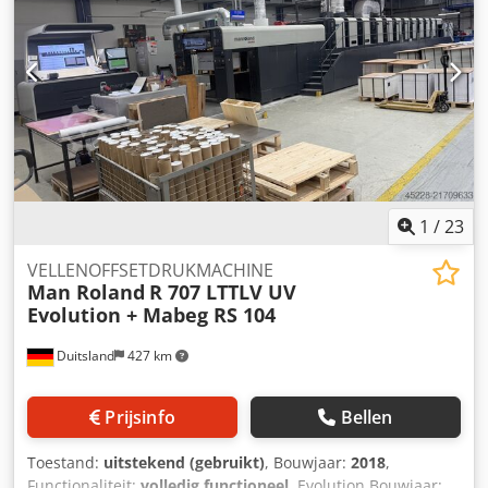
1
/
23
VELLENOFFSETDRUKMACHINE
Man Roland
R 707 LTTLV UV
Evolution + Mabeg RS 104
Duitsland
427 km
Prijsinfo
Bellen
Toestand:
uitstekend (gebruikt)
, Bouwjaar:
2018
,
Functionaliteit:
volledig functioneel
, Evolution Bouwjaar: