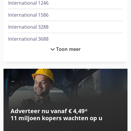
International 1246
International 1586
International 3288
International 3688
Toon meer
International 433
International 453
International 533
International 553
International 554
Adverteer nu vanaf € 4,49
*
International 644
11 miljoen kopers
wachten op u
International 654