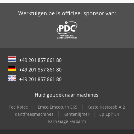
Schaffer 6370 T
Werktuigen.be is officieel sponsor van:
Unic Urw-706
+49 201 857 861 80
+49 201 857 861 80
+49 201 857 861 80
Huidige zoek naar machines:
Tec Rotec
Emco Emcoturn E65
Kasto Kastossb A 2
Kantfreesmachines
Kantenlijmer
Ep Epl154
Faro Gage Faroarm