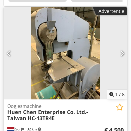
C7100/C7200 - C9100/C9200 Series machine.
Tellerstanden: PBM 350: 20.775 BookFold Module: 13.403
Advertentie
Trimmer Module: 19.314 - Maakt professionele boekjes in-
line of offline met nieten + vouwen. - Capaciteit: tot 35
vellen papier (80 gsm) voor gevouwen boekjes circa 140
pagina’s - Ondersteunde papierformaten: breed van ca.
206 mm tot 320 mm, lengte tot ca. 457 mm Crsdpfszpx Trsx
Am Tof - Compatibel met A- en B-formaten en veel custom
formaten. Zoekt u andere opties op de machine? Wij zijn
flexibel en kunnen de machine naar uw wens
samenstellen! Deze machine is door onze eigen
gespecialiseerde technische dienst gecontroleerd en
uitgebreid getest. Mocht u nog verdere informatie willen
hebben, neem dan gerust contact met ons op.
Wereldwijde verzending mogelijk
1
/
8
Oogjesmachine
Huen Chen Enterprise Co. Ltd.-
Taiwan
HC-13TR4E
€ 4.500
Son
132 km