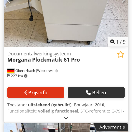
1
/
9
Documentafwerkingsysteem
Morgana
Plockmatik 61 Pro
Obererbach (Westerwald)
227 km
Prijsinfo
Bellen
Toestand:
uitstekend (gebruikt)
, Bouwjaar:
2010
,
Functionaliteit:
volledig functioneel
, STC-referentie: G-791-
0205 Plockmatic 61 Pro, bouwjaar: 2010 Crsdpfezrzz Rex
Am Tsf Uitvoering: - Brochureafwerkingsmodule Plockmatic
Advertentie
61 Pro - Brochureformaat A4 + A5 - 2 nieteenheden -