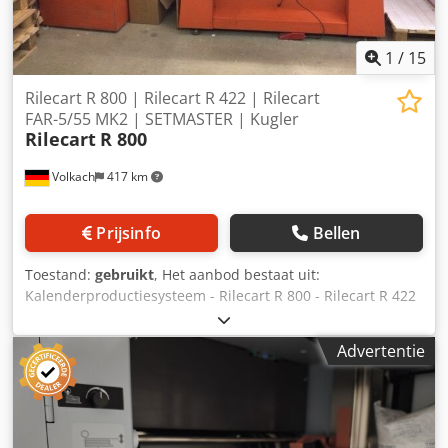
1
/
15
Rilecart R 800 | Rilecart R 422 | Rilecart
FAR-5/55 MK2 | SETMASTER | Kugler
Rilecart
R 800
Volkach
417 km
Prijsinfo
Bellen
Toestand:
gebruikt
, Het aanbod bestaat uit:
Kalenderproductiesysteem - Rilecart R 800 - Rilecart R 422
- Rilecart FAR-5/55 MK2 - SETMASTER - Kugler
Allomvattend pakket Wij regelen alles: van veilige
Advertentie
verpakking en transport tot douaneafhandeling. Op
verzoek stellen wij ook een maatwerkleasevoorstel voor u
op. Cedpfozru Scex Am Torf Duurzaam en economisch Kies
voor een gebruikte machine en profiteer dubbel: u draagt
bij aan een beter milieu en bespaart tegelijkertijd op uw