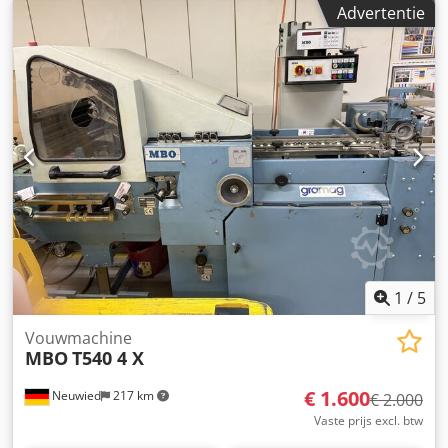
Advertentie
Lades: 6 - Foutpreventie: Controle op misslaan, dubbel
aanzuigen en papierstoringen - Opslagmogelijkheden: 9
geheugenplaatsen voor herhaalopdrachten -
Uitbreidbaarheid: tot 6 vergaarstations (36 lades) -
Afstandsbediening: draadloos Programma's: - Dubbele
cyclus (non-stop bedrijf) - Inleggen (enkel en dubbel) -
Brochureprogramma - Blokprogramma - Selectief sorteren
- Velformaat: max. 500 × 350 mm; min. 148 × 120 mm -
Papiergewicht: 40–350 g/m² - Inleghoogte: 130 mm/lade -
Productiesnelheid: max. 9.500 cycli/uur -
Stroomvoorziening: 230 V; 10,6 A – 2,3 W - Afmetingen: 810
× 652 × 1.961 mm - Gewicht: elk 324 kg Wij kunnen tevens
het volgende voor u verzorgen: Verpakking, laden,
transport (per schip of vliegtuig) inclusief
1
/
5
douaneafhandeling.
Vouwmachine
MBO
T540 4 X
€ 1.600
Neuwied
217 km
€ 2.000
Vaste prijs excl. btw