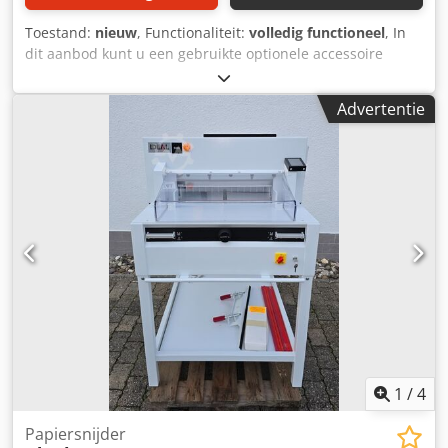
Toestand:
nieuw
, Functionaliteit:
volledig functioneel
, In
dit aanbod kunt u een gebruikte optionele accessoire
aanschaffen, namelijk de "SDD Belt Stacker BST6900".
Csdpfsytcpyex Am Terf Verkocht wordt: 1 x SDD Belt
Advertentie
Stacker BST6900: Verpakking en verzending: U kunt het
apparaat tijdens onze openingstijden komen bekijken.
Maak hiervoor een afspraak! Een zeewaardige verpakking
en wereldwijde verzending zijn op aanvraag mogelijk! Voor
verdere informatie kunt u uiteraard ook persoonlijk contact
met ons opnemen.
1
/
4
Papiersnijder