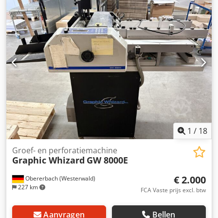
Vouwmodule
1
/
18
Groef- en perforatiemachine
Graphic Whizard
GW 8000E
€ 2.000
Obererbach (Westerwald)
227 km
FCA Vaste prijs excl. btw
Aanvragen
Bellen