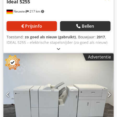
Ideal 5255
Neuwied
217 km
Prijsinfo
Bellen
Toestand:
zo goed als nieuw (gebruikt)
, Bouwjaar:
2017
,
IDEAL 5255 – elektrische stapelsnijder (zo goed als nieuw)
Snijlengte 520 mm, snijhoogte 80 mm Professioneel
uitgeruste stapelsnijder met automatische pers,
Advertentie
elektrische achteraanslag met touchpad en
programmabesturing Snijlengte: 520 mm Inlegdiepte: 520
mm Snijhoogte: 80 mm Reststuk: 35 mm
elektromechanische aandrijving van mes- en persbalk
automatische pers elektrisch bediende achteraanslag met
touchpad meertalige gebruikersinterface en digitale
maatweergave maataanduiding in cm/inch
(weergavenauwkeurigheid 0,1 mm) Directe maatinvoer via
numeriek toetsenblok 99 programma’s met elk 99
programmasteps (tot 15 ketenmaten kunnen als 1
programmastep worden opgeslagen) Crodpoxwd Htjfx Am