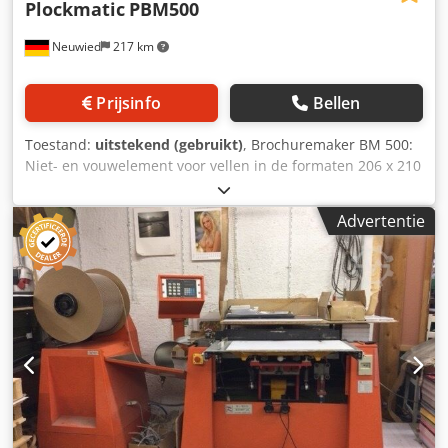
Plockmatic
PBM500
Neuwied
217 km
Prijsinfo
Bellen
Toestand:
uitstekend (gebruikt)
, Brochuremaker BM 500:
Niet- en vouwelement voor vellen in de formaten 206 x 210
mm (min.) tot 320 x 620 mm (max.). Verwerkt tot 50 vellen.
Twee hoogwaardige nietmachines met platte nietjes (5.000
Advertentie
nietjes per magazijn) voor een constant hoge kwaliteit.
Inclusief trimmer en BF (bladvoorbereidingssysteem) met
elektrische stapeluitvoer. Cedjzrh Ukjpfx Am Tsrf