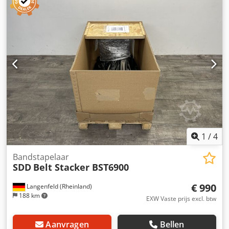
only 43755 . Including a lot of strips. Credpfxoywic Ao Am
Tjf Of course you are welcome to test this machine with us.
We can arrange the transport/packaging for you and load
it into a truck or container. Ask for a price including
transport (location the Netherlands). Regards Henk Hoos.
1
/
4
Bandstapelaar
SDD
Belt Stacker BST6900
€ 990
Langenfeld (Rheinland)
188 km
EXW Vaste prijs excl. btw
Aanvragen
Bellen