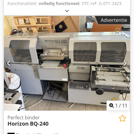
Functionaliteit:
volledig functioneel
, STC-ref: G-071-2423
Polar 78-ES, bouwjaar: 1998 Formaat: 0x780 mm
Crodpfezdu N Esx Am Tef Uitrusting: -
Advertentie
Veiligheidslichtscherm - Fotocel - Achtertafelbescherming -
Geheugen voor programma's - Luchttafel links - Luchttafel
links - Luchttafel - Scherm (monitor) - Reservemes
1
/
11
Perfect binder
Horizon
BQ-240