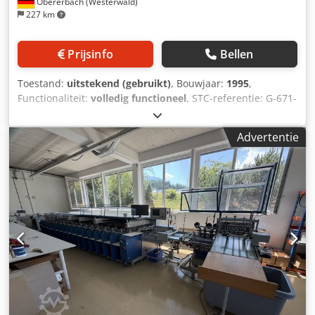
Obererbach (Westerwald)
227 km
Prijsinfo
Bellen
Toestand:
uitstekend (gebruikt)
, Bouwjaar:
1995
,
Functionaliteit:
volledig functioneel
, STC-referentie: G-671-
2405 Horizon BQ-240, bouwjaar: 1995 uitrusting:
Credpfxezr Ib Do Am Tof - Geschikt voor papiersoorten: 70
Advertentie
- 300 g/m² - 1 klem - Snelheid: 500 cycli/uur - Afmetingen:
2050 x 940 x 1200 mm - Dikte van het boekblok: 0,5 - 40
mm - Warmlijmstation - Binddikte: 1 mm - 40 mm -->
Beschikbaar: 08/2026