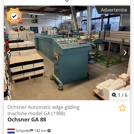
Thb Iox Am Tsrf
Advertentie
1
/
6
Ochsner Automatic edge gilding
machine model GA (1988)
Ochsner
GA 88
Schijndel
142 km