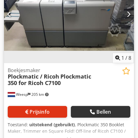
1
/
8
Boekjesmaker
Plockmatic / Ricoh
Plockmatic
350 for Ricoh C7100
Weesp
205 km
Prijsinfo
Bellen
Toestand:
uitstekend (gebruikt)
, Plockmatic 350 Booklet
Maker, Trimmer en Square Fold! Off-line of Ricoh C7100 /
C7200Ricoh Pro 8100 / 8200Ricoh C9100 / C9200. Csdpfod