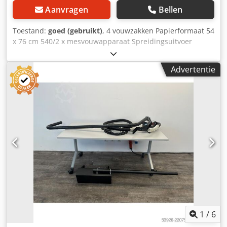
Aanvragen
Bellen
Toestand:
goed (gebruikt)
, 4 vouwzakken Papierformaat 54
x 76 cm 540/2 x mesvouwapparaat Spreidingsuitvoer
Codpfszd Thaex Am Terf Raamvouwzak
Advertentie
1
/
6