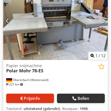
interface-module) Staat: Dit is een gebruikte machine. Er
kunnen gebruikssporen zichtbaar zijn, zoals kleine krasjes
of verkleuringen. De machine is getest op functionaliteit.
Verpakking en verzending: U kunt de machine tijdens onze
openingstijden komen bekijken. Maak hiervoor een
afspraak! Op aanvraag is een zeewaardige verpakking en
wereldwijde verzending mogelijk. Voor verzending of
aflevering wordt een functionele test op video vastgelegd.
Voor meer informatie kunt u natuurlijk ook persoonlijk
contact met ons opnemen.
1
/
12
Papier snijmachine
Polar Mohr
78-ES
Obererbach (Westerwald)
227 km
Prijsinfo
Bellen
Toestand:
uitstekend (gebruikt)
, Bouwjaar:
1998
,