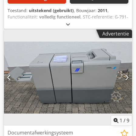
Toestand:
uitstekend (gebruikt)
, Bouwjaar:
2011
,
Functionaliteit:
volledig functioneel
, STC-referentie: G-791-
0203 GraphicWizhard GW-8000, bouwjaar: 2011 Cedpfxjy
Tnm Eo Am Tjrf Uitrusting: - Ril- en perforatie-inrichting -
Advertentie
Vellenformaat max. 45 x 45 cm - Capaciteit max. 8000
vellen/uur - Papiergewicht: 45-300 g/m² - Automatische
zuigende velleninvoer - Langsperforatie, snijden en rillen
mogelijk - Programma-aansturing - Reserveonderdelen -
Reservegereedschap --> Beschikbaar per: direct, op
voorraad
1
/
9
Documentafwerkingsysteem