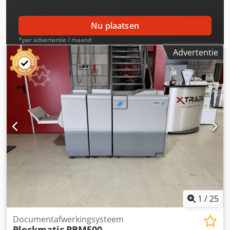
Nu plaatsen
*per advertentie / maand
Advertentie
1
/
25
Documentafwerkingsysteem
Plockmatic
PBM500