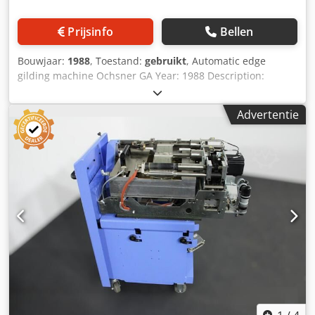
Prijsinfo
Bellen
Bouwjaar:
1988
, Toestand:
gebruikt
, Automatic edge
gilding machine Ochsner GA Year: 1988 Description:
Credpszqt Efjfx Am Tsf Grinding stations Regulation of
grindings Brush with exhaust Priming station Gilding
Advertentie
station Electric steering and controlling desk