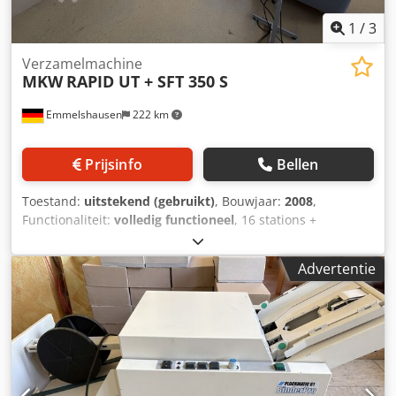
1
/
3
Verzamelmachine
MKW
RAPID UT + SFT 350 S
Emmelshausen
222 km
Prijsinfo
Bellen
Toestand:
uitstekend (gebruikt)
, Bouwjaar:
2008
,
Functionaliteit:
volledig functioneel
, 16 stations +
handmatig bedienbare machine Machine voor het
stapelen van producten SFT 350 S (nieten/vouwen/snijden)
Advertentie
Csdpezrxfgofx Am Terf 4 nietkoppen ca. 11,9 miljoen
nietverbindingen