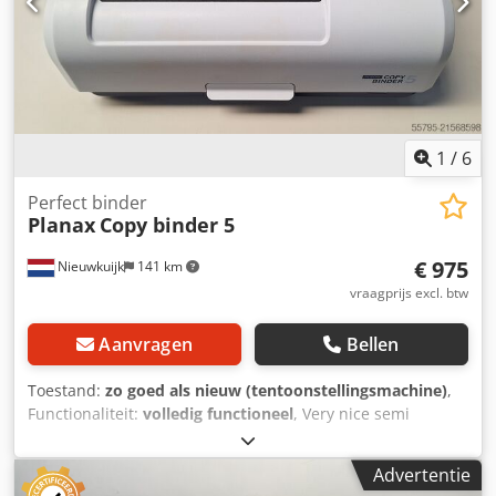
1
/
6
Perfect binder
Planax
Copy binder 5
€ 975
Nieuwkuijk
141 km
vraagprijs excl. btw
Aanvragen
Bellen
Toestand:
zo goed als nieuw (tentoonstellingsmachine)
,
Functionaliteit:
volledig functioneel
, Very nice semi
automatic thermo binding machine for sale. Brand Planax
type Copybinder 5. From 5 till 330 sheets linen tapes 200
Advertentie
books per hour. 220/240 volts made in Germany. Counter