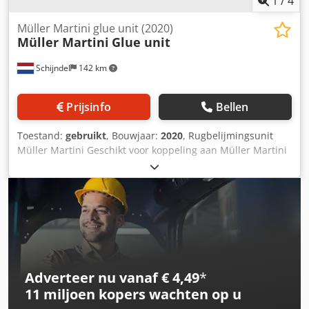
1
/
4
Müller Martini glue unit (2020)
Müller Martini
Glue unit
Schijndel
142 km
Prijsinfo
Bellen
Toestand:
gebruikt
, Bouwjaar:
2020
, Rugbelijmingsunit
Müller Martini Geschikt voor koppeling aan Müller Martini
Vareo Codpfxsuliq To Am Terf
Adverteer nu vanaf € 4,49
*
11 miljoen kopers
wachten op u