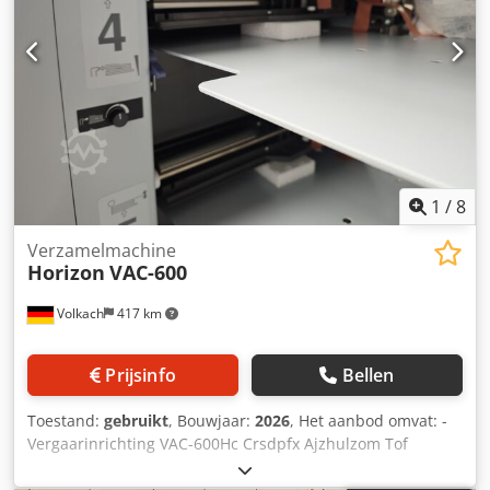
budget. Ondanks eventuele gebruikssporen ontvangt u
een kwaliteitsproduct tegen een aantrekkelijke prijs.
1
/
8
Verzamelmachine
Horizon
VAC-600
Volkach
417 km
Prijsinfo
Bellen
Toestand:
gebruikt
, Bouwjaar:
2026
, Het aanbod omvat: -
Vergaarinrichting VAC-600Hc Crsdpfx Ajzhulzom Tof
Horizon VAC-600Hc Vergaarinrichting - Technologie:
Touchscreen kleurendisplay - Model: Vergaarinrichting -