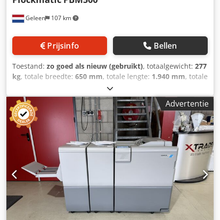
Geleen
107 km
Prijsinfo
Bellen
Toestand:
zo goed als nieuw (gebruikt)
, totaalgewicht:
277
kg
, totale breedte:
650 mm
, totale lengte:
1.940 mm
, totale
hoogte:
1.050 mm
, ingangsspanning:
220 V
, Plockmatic
PBM 500 inclusief (SquareFold) BookFold Module en
Advertentie
Trimmer Module. Deze Bookletmaker is in zeer goede, jong
gebruikte staat! Deze machine kan worden gebruikt in een
off-line opstelling zoals afgebeeld, of de machine kan
worden aangesloten op een Ricoh Pro 8100/8200 -
C7100/C7200 - C9100/C9200 Series machine.
Tellerstanden: Cjdpfx Amszpybds Torf PBM 500: 20.938
BookFold Module: 19.511 Trimmer Module: 20.065 - Maakt
professionele boekjes in-line of offline met nieten +
vouwen. - Capaciteit: tot 50 vellen papier (80 gsm) voor
gevouwen boekjes circa 140 pagina’s - Ondersteunde
papierformaten: breed van ca. 206 mm tot 320 mm, lengte