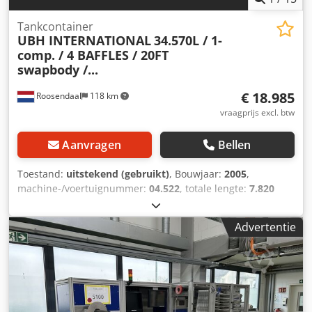
Tankcontainer
UBH INTERNATIONAL
34.570L / 1-
comp. / 4 BAFFLES / 20FT
swapbody /...
€ 18.985
Roosendaal
118 km
vraagprijs excl. btw
Aanvragen
Bellen
Toestand:
uitstekend (gebruikt)
, Bouwjaar:
2005
,
machine-/voertuignummer:
04.522
, totale lengte:
7.820
mm
, totale breedte:
2.550 mm
, totale hoogte:
2.670 mm
,
2005 UBH INTERNATIONAL 20FT SWAP BODY tankcontainer
Advertentie
34.570L / 1 compartiment / 4 schotten, 5 deksels UN
PORTABLE T11 EMKD stoomverwarming bodemlossing
17441 1.4401 Djdpfxezdkyao Ai Njck geldig 5-jarig + CSC
keuring tot 04-2028 = Verdere informatie = Algemene
informatie Bouwjaar: juli 2005 Modeljaar: 2005 Geschikt
materiaal: Chemicaliën Gewichten Leeggewicht: 4.475 kg