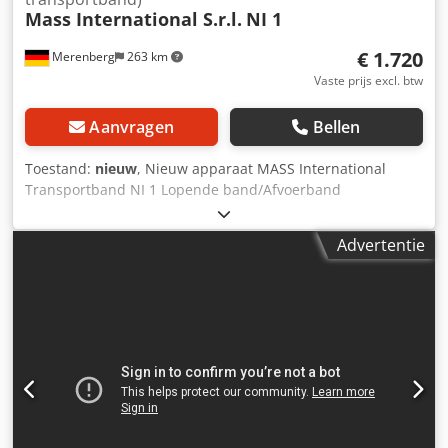
Mass International S.r.l.
NI 1
€ 1.720
Merenberg
263 km
Vaste prijs excl. btw
Aanvragen
Bellen
Toestand:
nieuw
, Nieuw apparaat MASS International
Transportband NI 1 Lopende band/Afvoerband
Hoekverstelbaar transportband met trechter in het
invoergedeelte Op korte termijn leverbaar Voorbeeld: NI 1
Advertentie
Lengte: 1500 mm Nuttige breedte: 250 mm Buitenbreedte:
305 mm (zonder motor) Hoogte verstelbaar, afgiftehoogte
600 - 1000 mm Variabel instelbare helling Dwarslat hoogte:
30 mm Afstand tussen dwarslatten: 500 mm Bandsnelheid:
3 m/min Mobiel op zwenkbare geremde rollen Optioneel:
Andere afmetingen zie standaard leverlijst Afmetingen op
klantwens FDA-conforme band Aangepaste bandsnelheid
etc. Djdpfoh Nyp Usx Ai Nsck