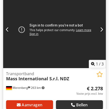
600 mm Stijggedeelte 1300 mm Dedpfx Aijr A D S Ee Neck
Uitvoergedeelte 800 mm Nuttige breedte 350 mm
Buitenbreedte 405 mm (zonder motor) Hoogteverstelling
van de uitvoerhoogte 700 - 1000 mm Verstelbare hoeken
voor invoergedeelte en uitvoergedeelte Instelbare helling
PU band Super Grip Bandsnelheid 3 m/min Verrijdbaar op
zwenkbare stopwielen Zij-opvangplaten in het
invoergedeelte Paddelscheider afzonderlijk bestuurbaar
en in hoogte verstelbaar
1
/
3
Transportband
Mass International S.r.l.
NDZ
€ 2.278
Merenberg
263 km
Vaste prijs excl. btw
Aanvragen
Bellen