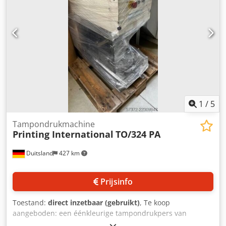
invoer- en stijggedeelte Variabel instelbare helling
Meeneemhoogte 30 mm Meeneemafstand 500 mm
Bandsnelheid 3 m/min Verrijdbaar op zwenkbare
remwielen Drie-delige trechterplaten voor het
invoergedeelte De genoemde aanbiedingsprijs geldt voor
de NS1. Djdouip Ilspfx Ai Nock Andere hoektransporteurs
in verschillende afmetingen bestelbaar, zie lijst op
afbeelding 2. Afmetingen naar klantwens zijn geen
probleem.
1
/
5
Tampondrukmachine
Printing International
TO/324 PA
Duitsland
427 km
Prijsinfo
Toestand:
direct inzetbaar (gebruikt)
, Te koop
aangeboden: een éénkleurige tampondrukpers van
Printing International. Clichéformaat: 100 mm/100 mm,