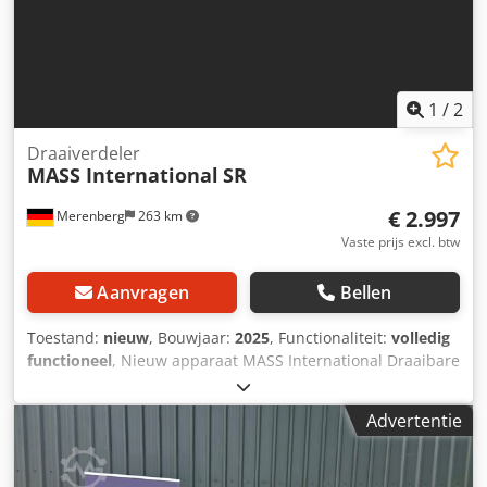
1
/
2
Draaiverdeler
MASS International
SR
€ 2.997
Merenberg
263 km
Vaste prijs excl. btw
Aanvragen
Bellen
Toestand:
nieuw
, Bouwjaar:
2025
, Functionaliteit:
volledig
functioneel
, Nieuw apparaat MASS International Draaibare
verdelingseenheid SR Touchbediening Motor 400V, 50Hz
360° werkbereik Traploze hoogte- en hellingsverstelling
Advertentie
Bediening via vrij instelbare tijden Dcjdpfx Aiozkr D Ho Njk
of via potentiaalvrije contacten in hoogte verstelbare
afgiftehoogte 1100 – 1400 mm in hoogte verstelbare