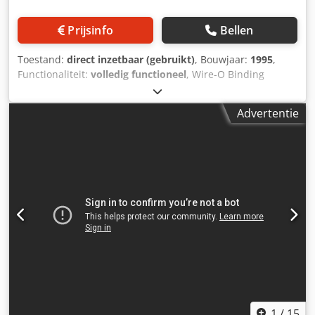
Prijsinfo
Bellen
Toestand:
direct inzetbaar (gebruikt)
, Bouwjaar:
1995
,
Functionaliteit:
volledig functioneel
, Wire-O Binding
automatische papierperforeermachine voor A4 & A5 vellen.
Maximaal velformaat 360mm x 330mm Minimaal
Advertentie
velformaat 138mm x 138mm Papiervoorraad 50gsm tot
350gsm Perforeren tot 30.000 - 40.000 vellen per uur
Velhefhoogte instelbaar van 0,5 mm tot 1 mm
Stroomvereisten 230v eenfase 50 Hz Dcjdpfxetx Ux Rj Ai
Njk Andere beschikbare stijlen: binden op rol - binden met
kam - perforeren in vijl - spiraalbinden. (POA)
1
/
15