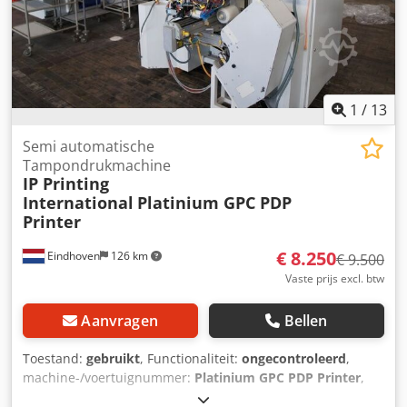
1
/
13
Semi automatische
Tampondrukmachine
IP Printing
International
Platinium GPC PDP
Printer
€ 8.250
Eindhoven
126 km
€ 9.500
Vaste prijs excl. btw
Aanvragen
Bellen
Toestand:
gebruikt
, Functionaliteit:
ongecontroleerd
,
machine-/voertuignummer:
Platinium GPC PDP Printer
,
Gebruikte IP Semi Automatische Tampondrukinstallatie /