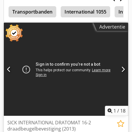
4
Transportbanden
International 1055
Inter
Advertentie
1
/
18
SICK INTERNATIONAL DRATOMAT 16-2
draadbeugelbevestiging (2013)