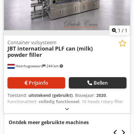
1
/
1
Container vulsysteem
JBT international
PLF can (milk)
powder filler
Heerhugowaard
244 km
Prijsinfo
Bellen
Toestand:
uitstekend (gebruikt)
, Bouwjaar:
2020
,
Functionaliteit:
volledig functioneel
, 16 heads rotary filler
with 2 checkweighers Dcodpjzlhy Hsfx Ai Nek year: 2020
Ontdek meer gebruikte machines