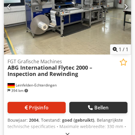
Laadvermogen: 31.525 kg GVW: 36.000 kg Functioneel
Inhoud laadruimte: 25.000 l Opbouw merk: CIMC 2016,
20FT, 25.000L, L4BN, UN Portable, T11, stoomverwarming,
bodemlossing, 5Y: 10/2022 Aantal compartimenten: 1 Staat
Technische staat: zeer goed Optische staat: goed Verdere
informatie Neem contact op met Arne Honingh voor meer
informatie.
1
/
1
FGT Grafische Machines
ABG International
Flytec 2000 –
Inspection and Rewinding
Leinfelden-Echterdingen
394 km
Prijsinfo
Bellen
Bouwjaar:
2004
, Toestand:
goed (gebruikt)
, Belangrijkste
technische specificaties • Maximale webbreedte: 330 mm •
Maximale bandsnelheid: 200 m/min • Maximale