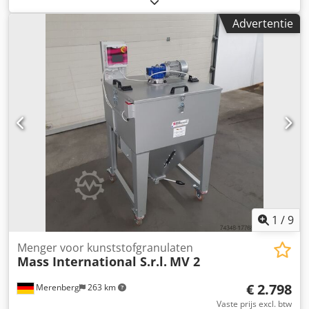
International Hoektransportband NC1 Transportband met
Advertentie
vaste hoek en opvangplaten in het invoergedeelte
Voorbeeld zoals afgebeeld: NC 1 Invoergedeelte 600 mm
Stijggedeelte 1300 mm Dedpfx Ashm Axgji Nock Nuttige
breedte 250 mm Buitenbreedte 305 mm (zonder motor)
Hoogte-uitvoer verstelbaar van 750 - 1050 mm Vaste hoek
tussen invoer- en stijggedeelte Hellingshoek variabel
instelbaar Dwarslat hoogte 30 mm Afstand tussen
dwarslatten 500 mm Bandsnelheid 3 m/min Mobiel op
zwenkbare stopwielen Optioneel: Andere afmetingen zie
standaard leverlijst Afmetingen op klantspecificatie FDA-
conforme band Aangepaste bandsnelheid etc.
1
/
9
Menger voor kunststofgranulaten
Mass International S.r.l.
MV 2
€ 2.798
Merenberg
263 km
Vaste prijs excl. btw