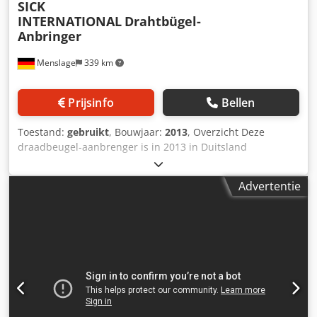
SICK
INTERNATIONAL
Drahtbügel-
Anbringer
Menslage
339 km
Prijsinfo
Bellen
Toestand:
gebruikt
, Bouwjaar:
2013
, Overzicht Deze
draadbeugel-aanbrenger is in 2013 in Duitsland
geproduceerd door SICK INTERNATIONAL. De machine is
per direct te koop omdat de productie in de fabriek in 2022
Advertentie
is stopgezet. Er worden bedieningsplatformen
meegeleverd. Technische gegevens - Capaciteit: 9.000
flessen/uur tot 12.000 flessen/uur - Formaten:
Kurksluitingen voor appelwijn- en mousserende
wijnflessen (75cl) - Afmetingen: L. 200 cm - B. 150 cm - H.
250 cm Dsdewhk Dvspfx Ai Neck Leveringsomvang -
Draadbeugel-aanbrenger - Bedieningsplatformen