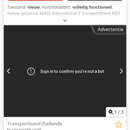
Toestand:
nieuw
, Functionaliteit:
volledig functioneel
,
Nieuw apparaat MASS International Z-transportband NDZ
Hoektransportband / lopende band Korte levertijden
mogelijk Voorbeeld zoals afgebeeld: Hoogteverstelbaar
Advertentie
hoektransportband met verstelbare hoeken NDZ 1
Aanvoertraject 600 mm Stijgtraject 1300 mm Uitvoertraject
500 mm Effectieve breedte 250 mm Buitenbreedte 305 mm
(zonder motor) Hoogte-uitvoer verstelbaar van 700 - 1000
mm Verstelbare hoeken voor aanvoer- en uitvoergedeelte
Verstelbare helling PU-band Kleur zwart L-balken
Balkafstand 500 mm Balkhoogte 30 mm Bandsnelheid 3
m/min Standaardbesturing met noodstop/stopknop
Rijdbaar op zwenkbare steunen met rem Dcjdpfx Asiz S
Htji Nsk Driedelige trechterplaten voor het
aanvoergedeelte De vermelde aanbiedingsprijs geldt voor
de NDZ1.
1
/
3
Transportband (hellende
transportband)