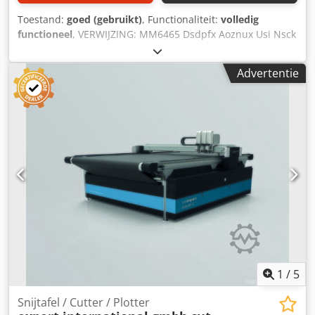
Toestand:
goed (gebruikt)
, Functionaliteit:
volledig
functioneel
, VERWIJZING: MM6465 Dsdpfx Aoznux Usi Nsck
1 x OK International Group SuperSealer, een
bandsealmachine voor continue werking, gemonteerd op
Advertentie
een mobiel, in hoogte verstelbaar onderstel. Fabrikant: OK
International Group. Model: SB-40 EU. Serienummer: 218-
2527-22. Snelheid: variabel, tot 21,3 m/min. Materiaal van
de zak: hittebestendige materialen tot 15 mils of 380
micron. Richting: van rechts naar links. LET OP: Er zijn 2
machines beschikbaar voor verkoop (4.800 euro per stuk).
1
/
5
Snijtafel / Cutter / Plotter