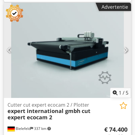
Tamponprinter Dcjdew H Naajpfx Ai Njk IP Printing
Advertentie
International Semi Automatic Pad Printing Machine "Used
for Pad Printing of PIA on son-tubes and on shaped
products" Manufacturer: IP Printing International Belgium
Model: Slider 160 GPC+P 290 GPC Type: Platinium GPC PDP
Printer Controller: Siemens Simatic Tough Pannel Inclusief
pallet met gereedschap en extra onderdelen
1
/
5
Cutter cut expert ecocam 2 / Plotter
expert international gmbh
cut
expert ecocam 2
€ 74.400
Bielefeld
337 km