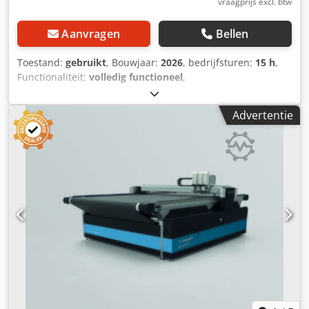
vraagprijs excl. btw
Aanvragen
Bellen
Toestand:
gebruikt
, Bouwjaar:
2026
, bedrijfsturen:
15 h
,
Functionaliteit:
volledig functioneel
,
machine-/voertuignummer:
204065
, totale breedte:
2.900
mm
, totale hoogte:
3.300 mm
, Gebruikte machine CNC-
Advertentie
cutter/plotter Snijvlak in X en Y: 2.500 x 2.100 mm
Multifunctioneel CAM-snijsysteem met CNC-mes-
technologie voor 2D-snijden van leer, textiel, technische
stoffen, schuim en andere vlakke, semi-flexibele of stijve,
niet-metalen materialen. Uitrusting van de gebruikte
machine: • 1 snijbrug en 1 multifunctionele
gereedschapskop De machine wordt geleverd met een
aangedreven rondmes, een elektrisch oscillerend mes en
een freeskop (inclusief afzuiginstallatie) • Multifunctionele
gereedschapskop voor het opnemen van maximaal 3
verwisselbare gereedschappen Dcsdpfsif Ek Rex Ai Nek •
Krachtige vacuümventilator voor het fixeren van het
materiaal • Standaard uitgerust met een grijs
transportbandtafel (conveyor). Optioneel is een