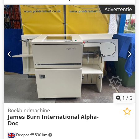
maximaal werkstukformaat: ca. 130 mm/170 mm,
Advertentie
maximaal afdrukdiameter: ca. 60 mm, maximale
tamponslag: 100 mm, maximale cyclustijd: 1200 cycli/uur.
De machine wordt aangedreven door perslucht; het
druksysteem heeft open inktbakken. Bezichtiging is
mogelijk na overleg. Dcsdpfxszk Nb Ne Ai Njk
1
/
6
Boekbindmachine
James Burn International
Alpha-
Doc
Deepcar
530 km