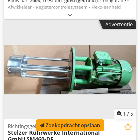
Bouwjaar:
2006
, Toestand:
goed (gebruikt)
, Configuratie •
Afwikkelaar • Registercontrolesysteem • Flexo-eenheid
(inkt-/lakapplicatie) • Lamineer-/Koudfoliemodule •
Stansunit • GEW UV-droger • Snijunit • Opwikkelaar _____
Advertentie
Machineb eschrijving De ABG Digicon 1 is ontworpen als
een modulaire afwerkingsoplossing voor digitale en
flexografische etikettenproductie. De geïnstalleerde flexo-
eenheid maakt het mogelijk om lak of steunkleuren aan te
brengen. De lamineer-/koudfoliemodule biedt waarde-
verhogende veredeling. Dodpfoynkwnex Ai Neck De stans-
en snijunits zorgen voor nauwkeurige afwerking en
rolconversie. De semi-rotatieve functionaliteit levert
kostenefficiënte flexibiliteit voor korte runs, terwijl de
volledig rotatieve modus hogere productiviteit mogelijk
maakt. _____
1
/
5
Zoekopdracht opslaan
Richtingsgebonden straalroerwerken
Stelzer Rührwerke International
GmbH
SM460-DF