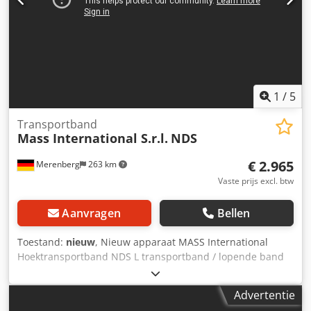
instortdeel Optioneel ook leverbaar als hoektransportband
met Supergrip band en separator (zie laatste twee foto's)
Dubbele rollen-separator met afgedekte riemaandrijving
Voorzien van Super Grip Verstelbare uitvalgoot
1
/
5
Transportband
Mass International S.r.l.
NDS
€ 2.965
Merenberg
263 km
Vaste prijs excl. btw
Aanvragen
Bellen
Toestand:
nieuw
, Nieuw apparaat MASS International
Hoektransportband NDS L transportband / lopende band
Snel leverbaar Hoektransportband met instelbare hoeken
Inclusief paddelscheider en opvangplaten in het
Advertentie
invoergedeelte Voorbeeld zoals afgebeeld: Invoergedeelte