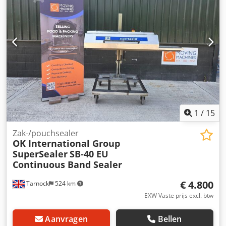
ontvangsthoogte 600 – 900 mm Breedte van de trechter
500 mm, aflopend naar 200 mm Totale breedte van de
constructie 500 mm
1
/
15
Zak-/pouchsealer
OK International Group
SuperSealer
SB-40 EU
Continuous Band Sealer
€ 4.800
Tarnock
524 km
EXW Vaste prijs excl. btw
Aanvragen
Bellen