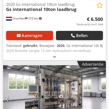
Korte snijtijden dankzij hoge positioneersnelheid tot 90
2020 Gs international 10ton laadbrug
m/min • Herhaalnauwkeurigheid +/- 0,25 mm • Snijdt
Gs international
10ton laadbrug
enkel- of meerlagig • Geschikt voor plaat- en rolmateriaal
(uitbreidbaar met passende afwikkelaar) • Snelle
€ 6.500
Drachten
310 km
terugverdientijd (Productfoto als voorbeeld) De machine is
Vaste prijs excl. btw
CE-gecertificeerd.
Aanvragen
Bellen
Toestand:
gebruikt
, Bouwjaar:
2020
, Gs international 10t Bj
2020 Breedte Lengte 12 mtr Hydraulisch verstelbaar
Djdpoznfduofx Ai Nsck Direct inzetbaar Mocht u interesse
hebben in onze laadbrug Dan kunnen wij transport voor u
Advertentie
organiseren