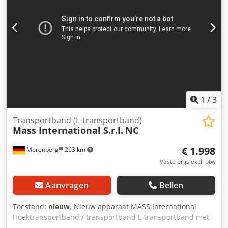
terugverdientijd (Productfoto als voorbeeld) De machine is
CE-gecertificeerd.
1
/
3
Transportband (L-transportband)
Mass International S.r.l.
NC
€ 1.998
Merenberg
263 km
Vaste prijs excl. btw
Aanvragen
Bellen
Toestand:
nieuw
, Nieuw apparaat MASS International
Hoektransportband / transportband L-transportband met
vaste hoek van 35° Op korte termijn leverbaar MASS