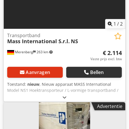
1
/
2
Transportband
Mass International S.r.l.
NS
€ 2.114
Merenberg
263 km
Vaste prijs excl. btw
Aanvragen
Bellen
Toestand:
nieuw
, Nieuw apparaat MASS International
Model NS1 Hoektransporteur / L-vormige transportband /
Lopende band Direct leverbaar Verstelbare
hoektransporteur NS1 met opvangplaten in het
Advertentie
invoergedeelte Voorbeeld zoals afgebeeld: Invoergedeelte
600 mm Stijggedeelte 1300 mm Werkbreedte 250 mm
Buitenbreedte 305 mm (zonder motor) Hoogte-instelbare
afgiftehoogte 750 – 1050 mm Instelbare hoek tussen