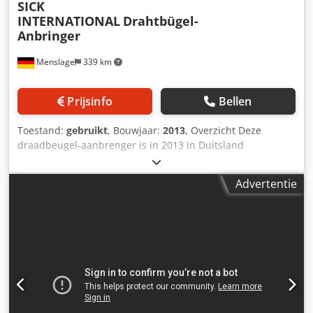
SICK
INTERNATIONAL
Drahtbügel-
Anbringer
Menslage
339 km
Prijsinfo
Bellen
Toestand:
gebruikt
, Bouwjaar:
2013
, Overzicht Deze
draadbeugel-aanbrenger is in 2013 in Duitsland
geproduceerd door SICK INTERNATIONAL. De machine is
per direct te koop omdat de productie in de fabriek in 2022
Advertentie
is stopgezet. Er worden bedieningsplatformen
meegeleverd. Technische gegevens - Capaciteit: 9.000
flessen/uur tot 12.000 flessen/uur - Formaten:
Kurksluitingen voor appelwijn- en mousserende
wijnflessen (75cl) - Afmetingen: L. 200 cm - B. 150 cm - H.
250 cm Leveringsomvang Dcedpfswhk Dvsx Adrsk -
Draadbeugel-aanbrenger - Bedieningsplatformen