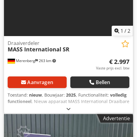
1
/
2
Draaiverdeler
MASS International
SR
€ 2.997
Merenberg
263 km
Vaste prijs excl. btw
Aanvragen
Bellen
Toestand:
nieuw
, Bouwjaar:
2025
, Functionaliteit:
volledig
functioneel
, Nieuw apparaat MASS International Draaibare
verdelingseenheid SR Touchbediening Motor 400V, 50Hz
360° werkbereik Traploze hoogte- en hellingsverstelling
Advertentie
Bediening via vrij instelbare tijden Dodpfxozkr D Hs Adrock
of via potentiaalvrije contacten in hoogte verstelbare
afgiftehoogte 1100 – 1400 mm in hoogte verstelbare