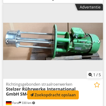
Stansunit • GEW UV-droger • Snijunit • Opwikkelaar _____
Advertentie
Machineb eschrijving De ABG Digicon 1 is ontworpen als
een modulaire afwerkingsoplossing voor digitale en
flexografische etikettenproductie. De geïnstalleerde flexo-
eenheid maakt het mogelijk om lak of steunkleuren aan te
brengen. De lamineer-/koudfoliemodule biedt waarde-
verhogende veredeling. De stans- en snijunits zorgen voor
nauwkeurige afwerking en rolconversie. De semi-rotatieve
functionaliteit levert kostenefficiënte flexibiliteit voor korte
runs, terwijl de volledig rotatieve modus hogere
productiviteit mogelijk maakt. _____ Djdpfx Adeynkwnjrjck
1
/
5
Richtingsgebonden straalroerwerken
Stelzer Rührwerke International
GmbH
SM460-DF
Zoekopdracht opslaan
Forst
330 km