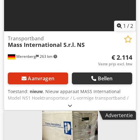
1
/
2
Transportband
Mass International S.r.l.
NS
€ 2.114
Merenberg
263 km
Vaste prijs excl. btw
Aanvragen
Bellen
Toestand:
nieuw
, Nieuw apparaat MASS International
Model NS1 Hoektransporteur / L-vormige transportband /
Lopende band Direct leverbaar Verstelbare
hoektransporteur NS1 met opvangplaten in het
Advertentie
invoergedeelte Dedpfx Asuip Iljdrsck Voorbeeld zoals
afgebeeld: Invoergedeelte 600 mm Stijggedeelte 1300 mm
Werkbreedte 250 mm Buitenbreedte 305 mm (zonder
motor) Hoogte-instelbare afgiftehoogte 750 – 1050 mm