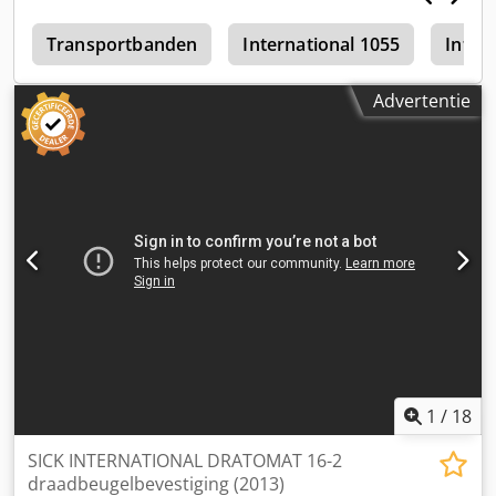
4
Transportbanden
International 1055
Inter
Advertentie
1
/
18
SICK INTERNATIONAL DRATOMAT 16-2
draadbeugelbevestiging (2013)