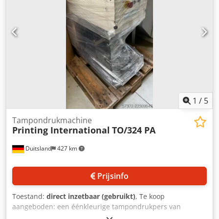
Instelbare hoek tussen invoer- en stijggedeelte Variabel
instelbare helling Meeneemhoogte 30 mm
Meeneemafstand 500 mm Bandsnelheid 3 m/min
Verrijdbaar op zwenkbare remwielen Drie-delige
trechterplaten voor het invoergedeelte De genoemde
aanbiedingsprijs geldt voor de NS1. Andere
hoektransporteurs in verschillende afmetingen bestelbaar,
zie lijst op afbeelding 2. Afmetingen naar klantwens zijn
geen probleem.
1
/
5
Tampondrukmachine
Printing International
TO/324 PA
Duitsland
427 km
Prijsinfo
Toestand:
direct inzetbaar (gebruikt)
, Te koop
aangeboden: een éénkleurige tampondrukpers van
Printing International. Clichéformaat: 100 mm/100 mm,