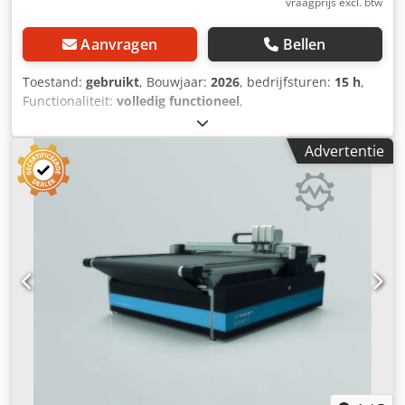
vraagprijs excl. btw
Aanvragen
Bellen
Toestand:
gebruikt
, Bouwjaar:
2026
, bedrijfsturen:
15 h
,
Functionaliteit:
volledig functioneel
,
machine-/voertuignummer:
204065
, totale breedte:
2.900
mm
, totale hoogte:
3.300 mm
, Gebruikte machine CNC-
Advertentie
cutter/plotter Snijvlak in X en Y: 2.500 x 2.100 mm
Multifunctioneel CAM-snijsysteem met CNC-mes-
technologie voor 2D-snijden van leer, textiel, technische
stoffen, schuim en andere vlakke, semi-flexibele of stijve,
niet-metalen materialen. Uitrusting van de gebruikte
machine: • 1 snijbrug en 1 multifunctionele
gereedschapskop De machine wordt geleverd met een
aangedreven rondmes, een elektrisch oscillerend mes en
een freeskop (inclusief afzuiginstallatie) • Multifunctionele
gereedschapskop voor het opnemen van maximaal 3
verwisselbare gereedschappen • Krachtige
vacuümventilator voor het fixeren van het materiaal •
Standaard uitgerust met een grijs transportbandtafel
(conveyor). Optioneel is een groenblauwe