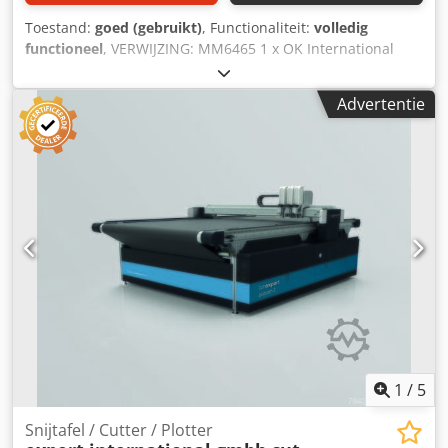
Toestand:
goed (gebruikt)
, Functionaliteit:
volledig
functioneel
, VERWIJZING: MM6465 1 x OK International
Group SuperSealer, een bandsealmachine voor continue
werking, gemonteerd op een mobiel, in hoogte verstelbaar
Advertentie
onderstel. Fabrikant: OK International Group. Model: SB-40
EU. Serienummer: 218-2527-22. Snelheid: variabel, tot 21,3
m/min. Materiaal van de zak: hittebestendige materialen
tot 15 mils of 380 micron. Dodpfx Adsznux Uerock Richting:
van rechts naar links. LET OP: Er zijn 2 machines
beschikbaar voor verkoop (4.800 euro per stuk).
1
/
5
Snijtafel / Cutter / Plotter