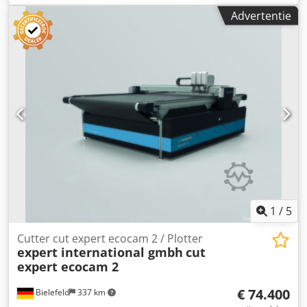
Tamponprinter IP Printing International Semi Automatic
Advertentie
Pad Printing Machine "Used for Pad Printing of PIA on son-
tubes and on shaped products" Manufacturer: IP Printing
International Belgium Model: Slider 160 GPC+P 290 GPC
Type: Platinium GPC PDP Printer Controller: Siemens
Simatic Tough Pannel Dedpfx Adsw H Naaerock Inclusief
pallet met gereedschap en extra onderdelen
1
/
5
Cutter cut expert ecocam 2 / Plotter
expert international gmbh
cut
expert ecocam 2
€ 74.400
Bielefeld
337 km