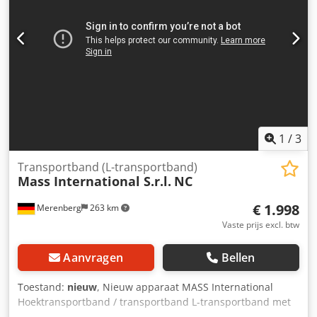
terugverdientijd (Productfoto als voorbeeld) De machine is
CE-gecertificeerd.
1
/
3
Transportband (L-transportband)
Mass International S.r.l.
NC
€ 1.998
Merenberg
263 km
Vaste prijs excl. btw
Aanvragen
Bellen
Toestand:
nieuw
, Nieuw apparaat MASS International
Hoektransportband / transportband L-transportband met
vaste hoek van 35° Op korte termijn leverbaar MASS