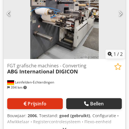
1
/
2
FGT grafische machines - Converting
ABG International
DIGICON
Leinfelden-Echterdingen
394 km
Prijsinfo
Bellen
Bouwjaar:
2006
, Toestand:
goed (gebruikt)
, Configuratie •
Afwikkelaar • Registercontrolesysteem • Flexo-eenheid
(inkt-/lakapplicatie) • Lamineer-/Koudfoliemodule •