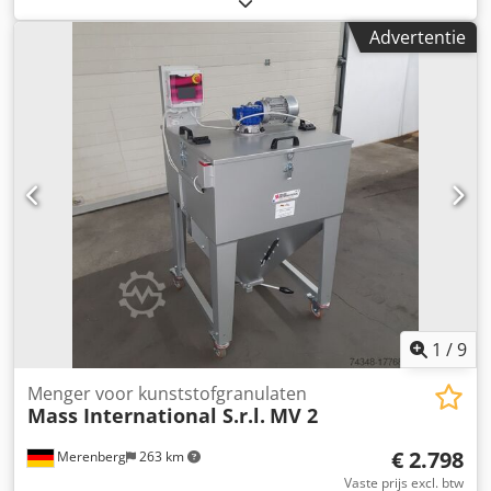
International Hoektransportband NC1 Transportband met
Advertentie
vaste hoek en opvangplaten in het invoergedeelte
Voorbeeld zoals afgebeeld: NC 1 Invoergedeelte 600 mm
Stijggedeelte 1300 mm Nuttige breedte 250 mm
Buitenbreedte 305 mm (zonder motor) Hoogte-uitvoer
verstelbaar van 750 - 1050 mm Vaste hoek tussen invoer-
en stijggedeelte Hellingshoek variabel instelbaar Dwarslat
hoogte 30 mm Afstand tussen dwarslatten 500 mm
Bandsnelheid 3 m/min Mobiel op zwenkbare stopwielen
Optioneel: Andere afmetingen zie standaard leverlijst
Afmetingen op klantspecificatie Dedshm Axgopfx Adreck
FDA-conforme band Aangepaste bandsnelheid etc.
1
/
9
Menger voor kunststofgranulaten
Mass International S.r.l.
MV 2
€ 2.798
Merenberg
263 km
Vaste prijs excl. btw