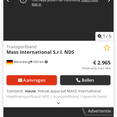
Optioneel ook leverbaar als hoektransportband met
Supergrip band en separator (zie laatste twee foto's)
Dubbele rollen-separator met afgedekte riemaandrijving
Voorzien van Super Grip Verstelbare uitvalgoot
1
/
5
Transportband
Mass International S.r.l.
NDS
€ 2.965
Merenberg
263 km
Vaste prijs excl. btw
Aanvragen
Bellen
Toestand:
nieuw
, Nieuw apparaat MASS International
Hoektransportband NDS L transportband / lopende band
Snel leverbaar Hoektransportband met instelbare hoeken
Inclusief paddelscheider en opvangplaten in het
Advertentie
invoergedeelte Voorbeeld zoals afgebeeld: Invoergedeelte