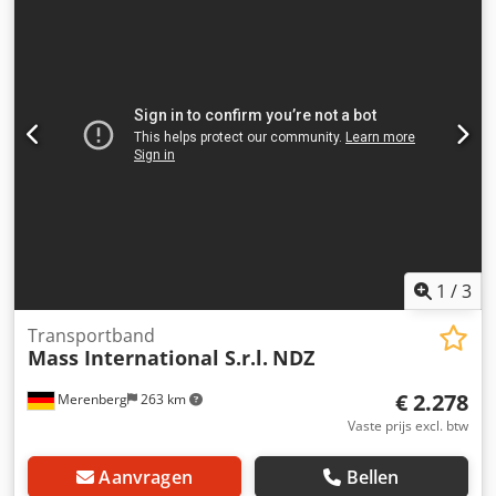
600 mm Stijggedeelte 1300 mm Uitvoergedeelte 800 mm
Nuttige breedte 350 mm Buitenbreedte 405 mm (zonder
motor) Hoogteverstelling van de uitvoerhoogte 700 - 1000
mm Verstelbare hoeken voor invoergedeelte en
uitvoergedeelte Instelbare helling PU band Super Grip
Bandsnelheid 3 m/min Verrijdbaar op zwenkbare
stopwielen Zij-opvangplaten in het invoergedeelte Dcjdpfx
Aer A D S Eodrjk Paddelscheider afzonderlijk bestuurbaar
en in hoogte verstelbaar
1
/
3
Transportband
Mass International S.r.l.
NDZ
€ 2.278
Merenberg
263 km
Vaste prijs excl. btw
Aanvragen
Bellen