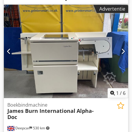
maximaal werkstukformaat: ca. 130 mm/170 mm,
Advertentie
maximaal afdrukdiameter: ca. 60 mm, maximale
tamponslag: 100 mm, maximale cyclustijd: 1200 cycli/uur.
De machine wordt aangedreven door perslucht; het
druksysteem heeft open inktbakken. Bezichtiging is
mogelijk na overleg. Dedpfx Adezk Nb Nerjck
1
/
6
Boekbindmachine
James Burn International
Alpha-
Doc
Deepcar
530 km