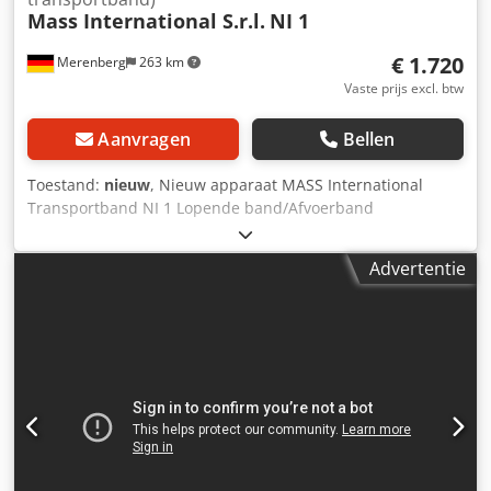
Mass International S.r.l.
NI 1
€ 1.720
Merenberg
263 km
Vaste prijs excl. btw
Aanvragen
Bellen
Toestand:
nieuw
, Nieuw apparaat MASS International
Transportband NI 1 Lopende band/Afvoerband
Hoekverstelbaar transportband met trechter in het
invoergedeelte Op korte termijn leverbaar Voorbeeld: NI 1
Advertentie
Lengte: 1500 mm Nuttige breedte: 250 mm Buitenbreedte:
305 mm (zonder motor) Hoogte verstelbaar, afgiftehoogte
600 - 1000 mm Variabel instelbare helling Dwarslat hoogte:
30 mm Afstand tussen dwarslatten: 500 mm Bandsnelheid:
3 m/min Mobiel op zwenkbare geremde rollen Optioneel:
Andere afmetingen zie standaard leverlijst Afmetingen op
klantwens FDA-conforme band Aangepaste bandsnelheid
etc. Dodpfxeh Nyp Us Adrjck