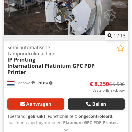
1
/
13
Semi automatische
Tampondrukmachine
IP Printing
International
Platinium GPC PDP
Printer
€ 8.250
Eindhoven
126 km
€ 9.500
Vaste prijs excl. btw
Aanvragen
Bellen
Toestand:
gebruikt
, Functionaliteit:
ongecontroleerd
,
machine-/voertuignummer:
Platinium GPC PDP Printer
,
Gebruikte IP Semi Automatische Tampondrukinstallatie /