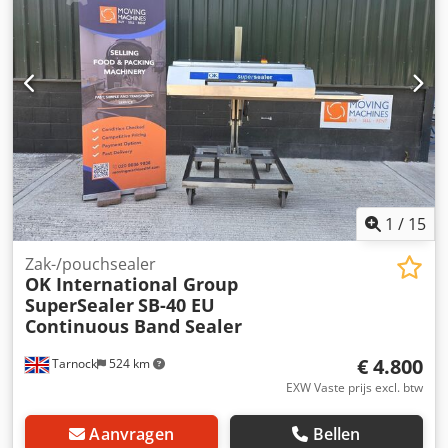
ontvangsthoogte 600 – 900 mm Breedte van de trechter
500 mm, aflopend naar 200 mm Totale breedte van de
constructie 500 mm
1
/
15
Zak-/pouchsealer
OK International Group
SuperSealer
SB-40 EU
Continuous Band Sealer
€ 4.800
Tarnock
524 km
EXW Vaste prijs excl. btw
Aanvragen
Bellen