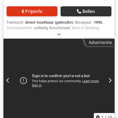
Prijsinfo
Bellen
Toestand:
direct inzetbaar (gebruikt)
, Bouwjaar:
1995
,
Functionaliteit:
volledig functioneel
, Wire-O Binding
automatische papierperforeermachine voor A4 & A5 vellen.
Maximaal velformaat 360mm x 330mm Minimaal
Advertentie
velformaat 138mm x 138mm Dcjdpfxotx Ux Rj Adrjk
Papiervoorraad 50gsm tot 350gsm Perforeren tot 30.000 -
40.000 vellen per uur Velhefhoogte instelbaar van 0,5 mm
tot 1 mm Stroomvereisten 230v eenfase 50 Hz Andere
beschikbare stijlen: binden op rol - binden met kam -
perforeren in vijl - spiraalbinden. (POA)
1
/
15