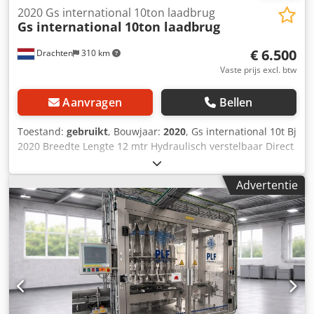
Constante precisie Gegevens: • Korte snijtijden dankzij
2020 Gs international 10ton laadbrug
hoge positioneersnelheid tot 90 m/min •
Gs international
10ton laadbrug
Herhaalnauwkeurigheid +/- 0,25 mm • Snijdt enkel- of
meerlagig • Geschikt voor plaat- en rolmateriaal
€ 6.500
Drachten
310 km
(uitbreidbaar met passende afwikkelaar) • Snelle
Vaste prijs excl. btw
terugverdientijd (Productfoto als voorbeeld) De machine is
CE-gecertificeerd.
Aanvragen
Bellen
Toestand:
gebruikt
, Bouwjaar:
2020
, Gs international 10t Bj
2020 Breedte Lengte 12 mtr Hydraulisch verstelbaar Direct
inzetbaar Mocht u interesse hebben in onze laadbrug Dan
kunnen wij transport voor u organiseren Dsdpfjznfduex
Advertentie
Adrsck