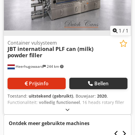
1
/
1
Container vulsysteem
JBT international
PLF can (milk)
powder filler
Heerhugowaard
244 km
Prijsinfo
Bellen
Toestand:
uitstekend (gebruikt)
, Bouwjaar:
2020
,
Functionaliteit:
volledig functioneel
, 16 heads rotary filler
Djdpfxjzlhy Hs Adrsck with 2 checkweighers year: 2020
Ontdek meer gebruikte machines