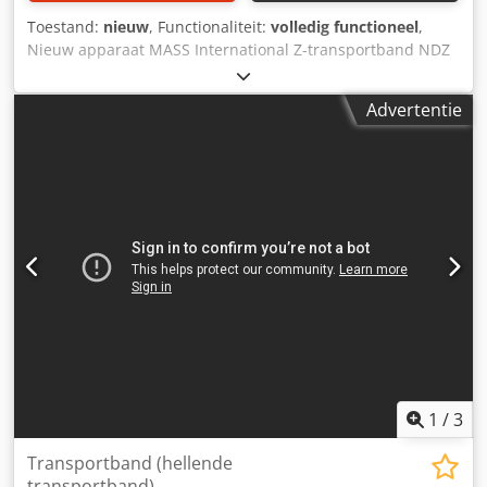
Toestand:
nieuw
, Functionaliteit:
volledig functioneel
,
Nieuw apparaat MASS International Z-transportband NDZ
Hoektransportband / lopende band Korte levertijden
mogelijk Voorbeeld zoals afgebeeld: Hoogteverstelbaar
Advertentie
hoektransportband met verstelbare hoeken NDZ 1
Aanvoertraject 600 mm Stijgtraject 1300 mm Uitvoertraject
500 mm Effectieve breedte 250 mm Buitenbreedte 305 mm
(zonder motor) Hoogte-uitvoer verstelbaar van 700 - 1000
mm Verstelbare hoeken voor aanvoer- en uitvoergedeelte
Verstelbare helling PU-band Kleur zwart L-balken
Balkafstand 500 mm Dcjdpeiz S Htsfx Adrek Balkhoogte 30
mm Bandsnelheid 3 m/min Standaardbesturing met
noodstop/stopknop Rijdbaar op zwenkbare steunen met
rem Driedelige trechterplaten voor het aanvoergedeelte De
vermelde aanbiedingsprijs geldt voor de NDZ1.
1
/
3
Transportband (hellende
transportband)