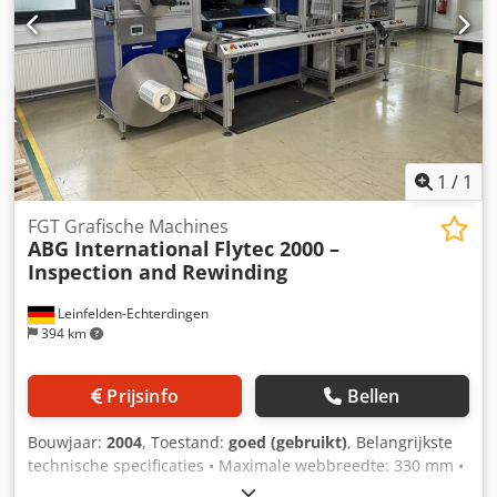
Laadvermogen: 31.525 kg GVW: 36.000 kg Functioneel
Inhoud laadruimte: 25.000 l Opbouw merk: CIMC 2016,
20FT, 25.000L, L4BN, UN Portable, T11, stoomverwarming,
bodemlossing, 5Y: 10/2022 Aantal compartimenten: 1 Staat
Technische staat: zeer goed Optische staat: goed Verdere
informatie Neem contact op met Arne Honingh voor meer
informatie.
1
/
1
FGT Grafische Machines
ABG International
Flytec 2000 –
Inspection and Rewinding
Leinfelden-Echterdingen
394 km
Prijsinfo
Bellen
Bouwjaar:
2004
, Toestand:
goed (gebruikt)
, Belangrijkste
technische specificaties • Maximale webbreedte: 330 mm •
Maximale bandsnelheid: 200 m/min • Maximale