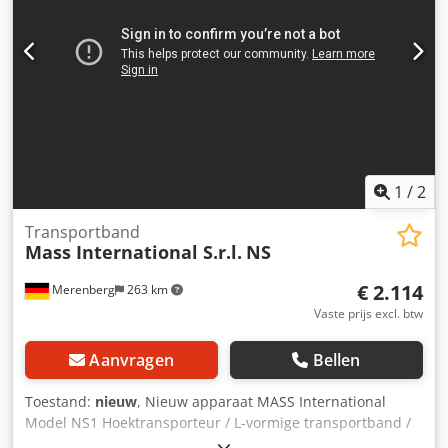
zwenkbare geremde rollen Optioneel: Andere afmetingen
zie standaard leverlijst Afmetingen op klantwens FDA-
conforme band Aangepaste bandsnelheid etc.
1
/
2
Transportband
Mass International S.r.l.
NS
€ 2.114
Merenberg
263 km
Vaste prijs excl. btw
Aanvragen
Bellen
Toestand:
nieuw
, Nieuw apparaat MASS International
Model NS1 Hoektransporteur / L-vormige transportband /
Lopende band Direct leverbaar Verstelbare