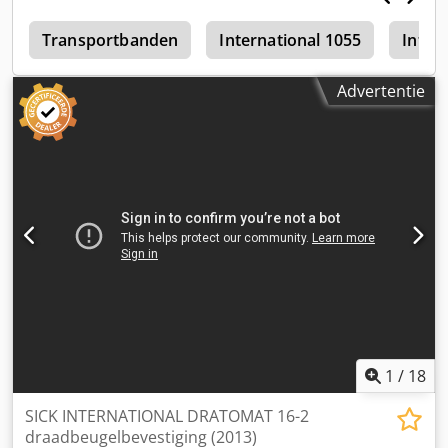
4
Transportbanden
International 1055
Inter
Advertentie
1
/
18
SICK INTERNATIONAL DRATOMAT 16-2
draadbeugelbevestiging (2013)