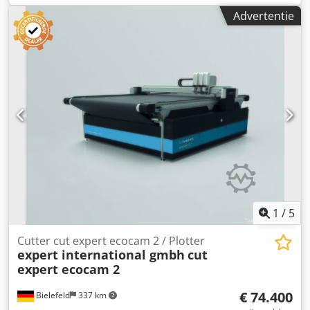
Tamponprinter IP Printing International Semi Automatic
Advertentie
Pad Printing Machine "Used for Pad Printing of PIA on son-
tubes and on shaped products" Manufacturer: IP Printing
International Belgium Model: Slider 160 GPC+P 290 GPC
Cedpew H Naajfx Al Soha Type: Platinium GPC PDP Printer
Controller: Siemens Simatic Tough Pannel Inclusief pallet
met gereedschap en extra onderdelen
1
/
5
Cutter cut expert ecocam 2 / Plotter
expert international gmbh
cut
expert ecocam 2
€ 74.400
Bielefeld
337 km