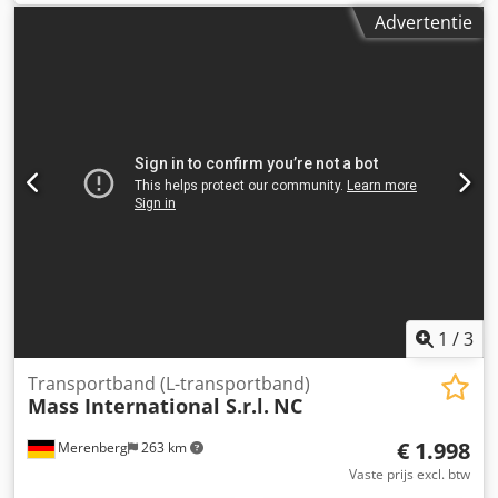
maximaal werkstukformaat: ca. 130 mm/170 mm,
Advertentie
maximaal afdrukdiameter: ca. 60 mm, maximale
tamponslag: 100 mm, maximale cyclustijd: 1200 cycli/uur.
De machine wordt aangedreven door perslucht; het
druksysteem heeft open inktbakken. Bezichtiging is
mogelijk na overleg. Chjdpfx Alezk Nb Ne Sea
1
/
3
Transportband (L-transportband)
Mass International S.r.l.
NC
€ 1.998
Merenberg
263 km
Vaste prijs excl. btw