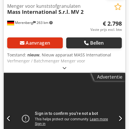
Menger voor kunststofgranulaten
Mass International S.r.l.
MV 2
€ 2.798
Merenberg
263 km
Vaste prijs excl. btw
Aanvragen
Bellen
Toestand:
nieuw
, Nieuw apparaat MASS International
Verfmenger / Batchmenger Menger voor
kunststofgranulaat Op korte termijn leverbaar uit voorraad
Voorbeeld: Menger MV 2 Stalen uitvoering Inhoud 200 liter
Advertentie
/ 120 kg granulaat Cedpfeu Ti Tvox Al Ssha Lengte 700 mm
Breedte 700 mm Hoogte 1050 mm (inclusief
bedieningspaneel 1250 mm) Verrijdbaar op zwenkbare
geremde wielen Aan beide zijden afzuigopeningen voor
een zuiglanze, bijkomend aftapopening onderaan,
Veiligheidsschakelaar op invoerdeksel en aftapopening,
Hoogte verstelbaar in stappen van 25 mm, Kijkvenster voor
vulpeilcontrole Besturing via schakelpaneel Interval- en
continu mengen instelbaar Beschrijving: MV batchmenger