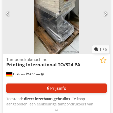
terugverdientijd (Productfoto als voorbeeld) De machine is
CE-gecertificeerd.
1
/
5
Tampondrukmachine
Printing International
TO/324 PA
Duitsland
427 km
Prijsinfo
Toestand:
direct inzetbaar (gebruikt)
, Te koop
aangeboden: een éénkleurige tampondrukpers van
Printing International. Clichéformaat: 100 mm/100 mm,