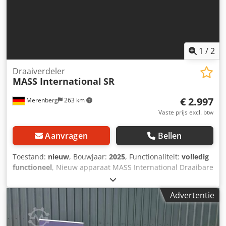
1
/
2
Draaiverdeler
MASS International
SR
€ 2.997
Merenberg
263 km
Vaste prijs excl. btw
Aanvragen
Bellen
Toestand:
nieuw
, Bouwjaar:
2025
, Functionaliteit:
volledig
functioneel
, Nieuw apparaat MASS International Draaibare
verdelingseenheid SR Cedpfx Alezkr D Hj Soha
Touchbediening Motor 400V, 50Hz 360° werkbereik
Advertentie
Traploze hoogte- en hellingsverstelling Bediening via vrij
instelbare tijden of via potentiaalvrije contacten in hoogte
verstelbare afgiftehoogte 1100 – 1400 mm in hoogte