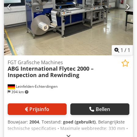
Laadvermogen: 31.525 kg GVW: 36.000 kg Functioneel
Inhoud laadruimte: 25.000 l Opbouw merk: CIMC 2016,
20FT, 25.000L, L4BN, UN Portable, T11, stoomverwarming,
bodemlossing, 5Y: 10/2022 Aantal compartimenten: 1 Staat
Technische staat: zeer goed Optische staat: goed Verdere
informatie Neem contact op met Arne Honingh voor meer
informatie.
1
/
1
FGT Grafische Machines
ABG International
Flytec 2000 –
Inspection and Rewinding
Leinfelden-Echterdingen
394 km
Prijsinfo
Bellen
Bouwjaar:
2004
, Toestand:
goed (gebruikt)
, Belangrijkste
technische specificaties • Maximale webbreedte: 330 mm •
Maximale bandsnelheid: 200 m/min • Maximale