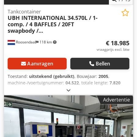
Tankcontainer
UBH INTERNATIONAL
34.570L / 1-
comp. / 4 BAFFLES / 20FT
swapbody /...
€ 18.985
Roosendaal
118 km
vraagprijs excl. btw
Aanvragen
Bellen
Toestand:
uitstekend (gebruikt)
, Bouwjaar:
2005
,
machine-/voertuignummer:
04.522
, totale lengte:
7.820
mm
, totale breedte:
2.550 mm
, totale hoogte:
2.670 mm
,
2005 UBH INTERNATIONAL 20FT SWAP BODY tankcontainer
Advertentie
34.570L / 1 compartiment / 4 schotten, 5 deksels UN
PORTABLE T11 EMKD stoomverwarming bodemlossing
17441 1.4401 geldig 5-jarig + CSC keuring tot 04-2028 =
Verdere informatie = Algemene informatie Bouwjaar: juli
2005 Modeljaar: 2005 Geschikt materiaal: Chemicaliën
Chjdpezdkyasfx Al Sja Gewichten Leeggewicht: 4.475 kg