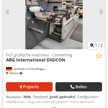
1
/
2
FGT grafische machines - Converting
ABG International
DIGICON
Leinfelden-Echterdingen
394 km
Prijsinfo
Bellen
Bouwjaar:
2006
, Toestand:
goed (gebruikt)
, Configuratie •
Afwikkelaar • Registercontrolesysteem • Flexo-eenheid
(inkt-/lakapplicatie) • Lamineer-/Koudfoliemodule •