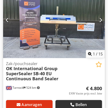
verstelbare ontvangsthoogte 600 – 900 mm Breedte van de
trechter 500 mm, aflopend naar 200 mm Totale breedte
van de constructie 500 mm
1
/
15
Zak-/pouchsealer
OK International Group
SuperSealer
SB-40 EU
Continuous Band Sealer
€ 4.800
Tarnock
524 km
EXW Vaste prijs excl. btw
Aanvragen
Bellen