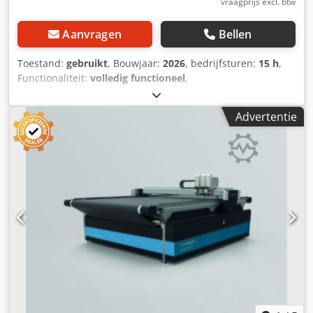
vraagprijs excl. btw
Aanvragen
Bellen
Toestand:
gebruikt
, Bouwjaar:
2026
, bedrijfsturen:
15 h
,
Functionaliteit:
volledig functioneel
,
machine-/voertuignummer:
204065
, totale breedte:
2.900
mm
, totale hoogte:
3.300 mm
, Gebruikte machine CNC-
Advertentie
cutter/plotter Snijvlak in X en Y: 2.500 x 2.100 mm
Multifunctioneel CAM-snijsysteem met CNC-mes-
technologie voor 2D-snijden van leer, textiel, technische
stoffen, schuim en andere vlakke, semi-flexibele of stijve,
niet-metalen materialen. Cedpfx Asif Ek Rel Sjha Uitrusting
van de gebruikte machine: • 1 snijbrug en 1
multifunctionele gereedschapskop De machine wordt
geleverd met een aangedreven rondmes, een elektrisch
oscillerend mes en een freeskop (inclusief afzuiginstallatie)
• Multifunctionele gereedschapskop voor het opnemen van
maximaal 3 verwisselbare gereedschappen • Krachtige
vacuümventilator voor het fixeren van het materiaal •
Standaard uitgerust met een grijs transportbandtafel
(conveyor). Optioneel is een groenblauwe