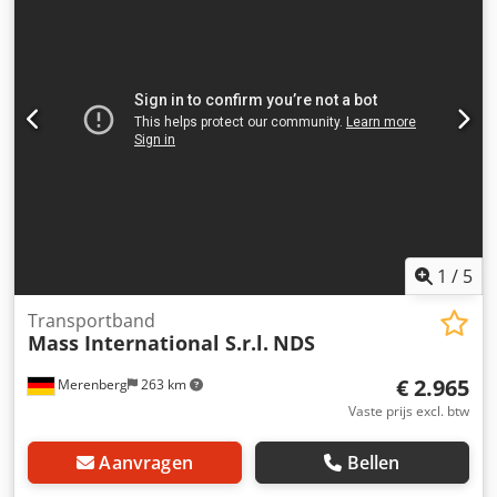
Verstelbare afgiftehoogte 750 - 1050 mm Instelbare hoek in
het instortdeel en de helling PU band zwart met
meenemers Meenemerhoogte 20 mm Afstand tussen
meenemers 500 mm Bandsnelheid 3 m/min Verrijdbaar op
zwenkbare geremde wielen Zijdelingse opvangplaten in
het instortdeel Optioneel ook leverbaar als
hoektransportband met Supergrip band en separator (zie
laatste twee foto's) Dubbele rollen-separator met
afgedekte riemaandrijving Voorzien van Super Grip
Verstelbare uitvalgoot
1
/
5
Transportband
Mass International S.r.l.
NDS
€ 2.965
Merenberg
263 km
Vaste prijs excl. btw
Aanvragen
Bellen