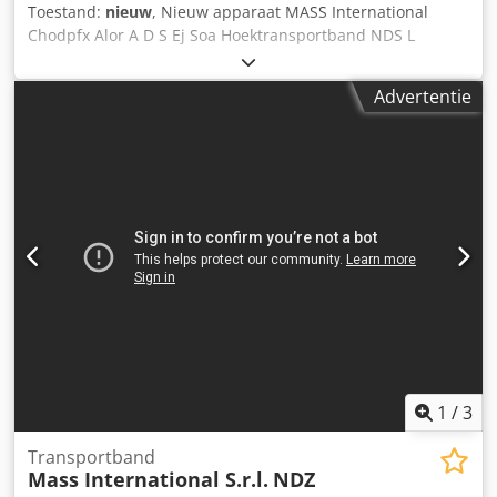
Toestand:
nieuw
, Nieuw apparaat MASS International
Chodpfx Alor A D S Ej Soa Hoektransportband NDS L
transportband / lopende band Snel leverbaar
Hoektransportband met instelbare hoeken Inclusief
Advertentie
paddelscheider en opvangplaten in het invoergedeelte
Voorbeeld zoals afgebeeld: Invoergedeelte 600 mm
Stijggedeelte 1300 mm Uitvoergedeelte 800 mm Nuttige
breedte 350 mm Buitenbreedte 405 mm (zonder motor)
Hoogteverstelling van de uitvoerhoogte 700 - 1000 mm
Verstelbare hoeken voor invoergedeelte en uitvoergedeelte
Instelbare helling PU band Super Grip Bandsnelheid 3
m/min Verrijdbaar op zwenkbare stopwielen Zij-
opvangplaten in het invoergedeelte Paddelscheider
afzonderlijk bestuurbaar en in hoogte verstelbaar
1
/
3
Transportband
Mass International S.r.l.
NDZ