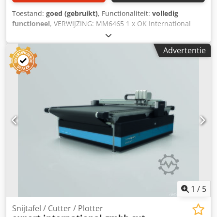
Toestand:
goed (gebruikt)
, Functionaliteit:
volledig
functioneel
, VERWIJZING: MM6465 1 x OK International
Group SuperSealer, een bandsealmachine voor continue
werking, gemonteerd op een mobiel, in hoogte verstelbaar
Advertentie
onderstel. Chjdpfx Aoznux Uol Sea Fabrikant: OK
International Group. Model: SB-40 EU. Serienummer: 218-
2527-22. Snelheid: variabel, tot 21,3 m/min. Materiaal van
de zak: hittebestendige materialen tot 15 mils of 380
micron. Richting: van rechts naar links. LET OP: Er zijn 2
machines beschikbaar voor verkoop (4.800 euro per stuk).
1
/
5
Snijtafel / Cutter / Plotter