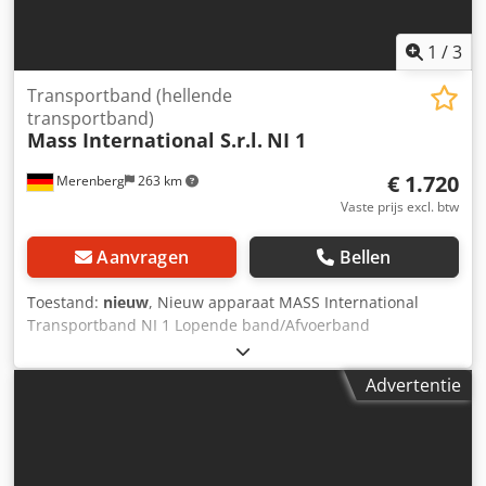
1
/
3
Transportband (hellende
transportband)
Mass International S.r.l.
NI 1
€ 1.720
Merenberg
263 km
Vaste prijs excl. btw
Aanvragen
Bellen
Toestand:
nieuw
, Nieuw apparaat MASS International
Transportband NI 1 Lopende band/Afvoerband
Hoekverstelbaar transportband met trechter in het
invoergedeelte Op korte termijn leverbaar Voorbeeld: NI 1
Advertentie
Lengte: 1500 mm Nuttige breedte: 250 mm Buitenbreedte:
305 mm (zonder motor) Chedpfx Ajh Nyp Uol Soa Hoogte
verstelbaar, afgiftehoogte 600 - 1000 mm Variabel
instelbare helling Dwarslat hoogte: 30 mm Afstand tussen
dwarslatten: 500 mm Bandsnelheid: 3 m/min Mobiel op