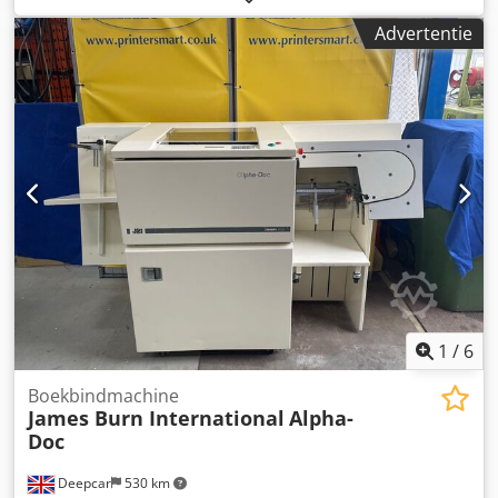
hoektransporteur NS1 met opvangplaten in het
Advertentie
invoergedeelte Chjdsuip Iljpfx Al Soa Voorbeeld zoals
afgebeeld: Invoergedeelte 600 mm Stijggedeelte 1300 mm
Werkbreedte 250 mm Buitenbreedte 305 mm (zonder
motor) Hoogte-instelbare afgiftehoogte 750 – 1050 mm
Instelbare hoek tussen invoer- en stijggedeelte Variabel
instelbare helling Meeneemhoogte 30 mm
Meeneemafstand 500 mm Bandsnelheid 3 m/min
Verrijdbaar op zwenkbare remwielen Drie-delige
trechterplaten voor het invoergedeelte De genoemde
aanbiedingsprijs geldt voor de NS1. Andere
hoektransporteurs in verschillende afmetingen bestelbaar,
zie lijst op afbeelding 2. Afmetingen naar klantwens zijn
geen probleem.
1
/
6
Boekbindmachine
James Burn International
Alpha-
Doc
Deepcar
530 km