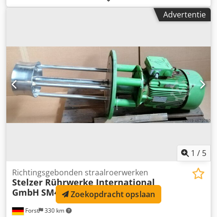
Stansunit • GEW UV-droger • Snijunit • Opwikkelaar _____
Advertentie
Machineb eschrijving Csdpfx Aoynkwnsl Soha De ABG
Digicon 1 is ontworpen als een modulaire
afwerkingsoplossing voor digitale en flexografische
etikettenproductie. De geïnstalleerde flexo-eenheid maakt
het mogelijk om lak of steunkleuren aan te brengen. De
lamineer-/koudfoliemodule biedt waarde-verhogende
veredeling. De stans- en snijunits zorgen voor
nauwkeurige afwerking en rolconversie. De semi-rotatieve
functionaliteit levert kostenefficiënte flexibiliteit voor korte
runs, terwijl de volledig rotatieve modus hogere
productiviteit mogelijk maakt. _____
1
/
5
Richtingsgebonden straalroerwerken
Stelzer Rührwerke International
GmbH
SM460-DF
Zoekopdracht opslaan
Forst
330 km