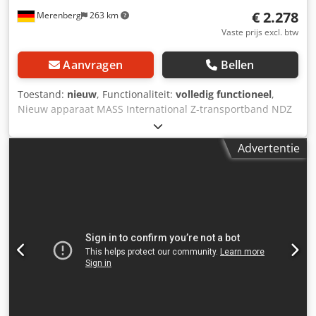
€ 2.278
Merenberg
263 km
Vaste prijs excl. btw
Aanvragen
Bellen
Toestand:
nieuw
, Functionaliteit:
volledig functioneel
,
Nieuw apparaat MASS International Z-transportband NDZ
Hoektransportband / lopende band Korte levertijden
mogelijk Voorbeeld zoals afgebeeld: Hoogteverstelbaar
Advertentie
hoektransportband met verstelbare hoeken NDZ 1
Aanvoertraject 600 mm Stijgtraject 1300 mm Uitvoertraject
500 mm Effectieve breedte 250 mm Buitenbreedte 305 mm
(zonder motor) Hoogte-uitvoer verstelbaar van 700 - 1000
mm Verstelbare hoeken voor aanvoer- en uitvoergedeelte
Verstelbare helling PU-band Kleur zwart L-balken
Balkafstand 500 mm Balkhoogte 30 mm Bandsnelheid 3
m/min Cedeiz S Htspfx Al Soha Standaardbesturing met
noodstop/stopknop Rijdbaar op zwenkbare steunen met
rem Driedelige trechterplaten voor het aanvoergedeelte De
vermelde aanbiedingsprijs geldt voor de NDZ1.