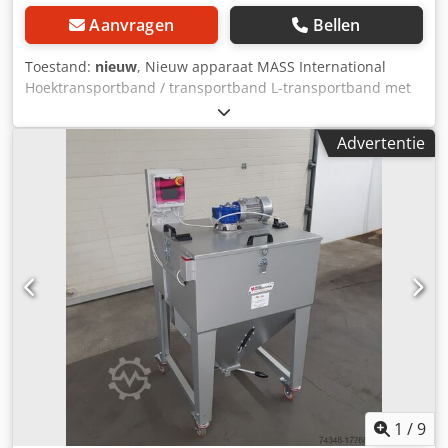
Aanvragen
Bellen
Toestand:
nieuw
, Nieuw apparaat MASS International
Hoektransportband / transportband L-transportband met
vaste hoek van 35° Op korte termijn leverbaar MASS
International Hoektransportband NC1 Transportband met
Advertentie
vaste hoek en opvangplaten in het invoergedeelte
Voorbeeld zoals afgebeeld: NC 1 Invoergedeelte 600 mm
Stijggedeelte 1300 mm Nuttige breedte 250 mm
Buitenbreedte 305 mm (zonder motor) Chsdpfshm Axgox
Al Ssa Hoogte-uitvoer verstelbaar van 750 - 1050 mm Vaste
hoek tussen invoer- en stijggedeelte Hellingshoek variabel
instelbaar Dwarslat hoogte 30 mm Afstand tussen
dwarslatten 500 mm Bandsnelheid 3 m/min Mobiel op
zwenkbare stopwielen Optioneel: Andere afmetingen zie
standaard leverlijst Afmetingen op klantspecificatie FDA-
conforme band Aangepaste bandsnelheid etc.
1
/
9