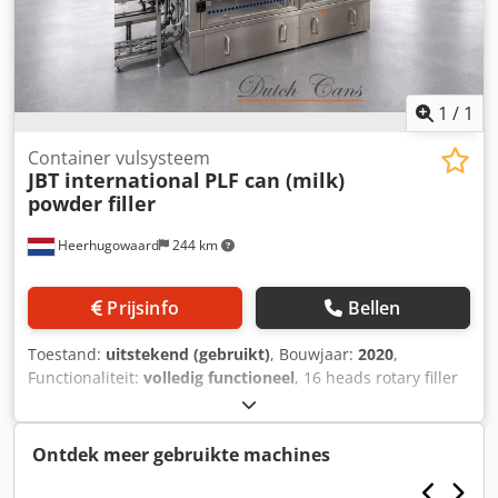
1
/
1
Container vulsysteem
JBT international
PLF can (milk)
powder filler
Heerhugowaard
244 km
Prijsinfo
Bellen
Toestand:
uitstekend (gebruikt)
, Bouwjaar:
2020
,
Functionaliteit:
volledig functioneel
, 16 heads rotary filler
Cedpfszlhy Hex Al Ssha with 2 checkweighers year: 2020
Ontdek meer gebruikte machines