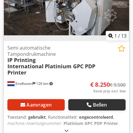
1
/
13
Semi automatische
Tampondrukmachine
IP Printing
International
Platinium GPC PDP
Printer
€ 8.250
Eindhoven
126 km
€ 9.500
Vaste prijs excl. btw
Aanvragen
Bellen
Toestand:
gebruikt
, Functionaliteit:
ongecontroleerd
,
machine-/voertuignummer:
Platinium GPC PDP Printer
,
Gebruikte IP Semi Automatische Tampondrukinstallatie /