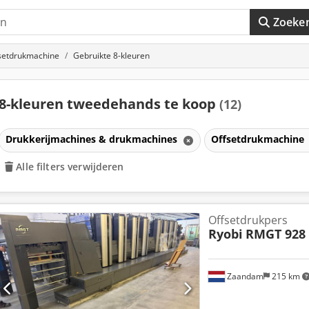
Zoeke
setdrukmachine
Gebruikte 8-kleuren
8-kleuren tweedehands te koop
(12)
Drukkerijmachines & drukmachines
Offsetdrukmachine
Alle filters verwijderen
Offsetdrukpers
Ryobi
RMGT 928
Zaandam
215 km