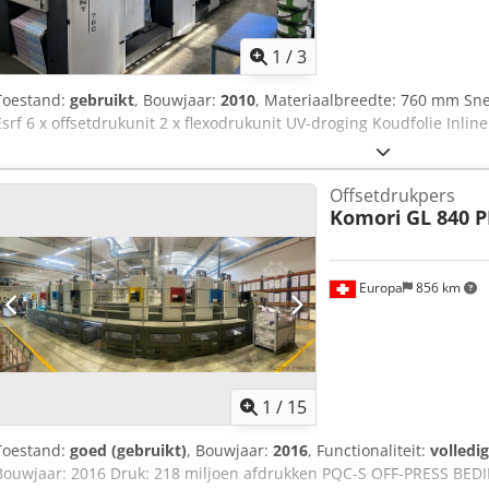
1
/
3
Toestand:
gebruikt
, Bouwjaar:
2010
, Materiaalbreedte: 760 mm Sn
Esrf 6 x offsetdrukunit 2 x flexodrukunit UV-droging Koudfolie Inli
Offsetdrukpers
Komori
GL 840 
Europa
856 km
1
/
15
Toestand:
goed (gebruikt)
, Bouwjaar:
2016
, Functionaliteit:
volledi
Bouwjaar: 2016 Druk: 218 miljoen afdrukken PQC-S OFF-PRESS BE