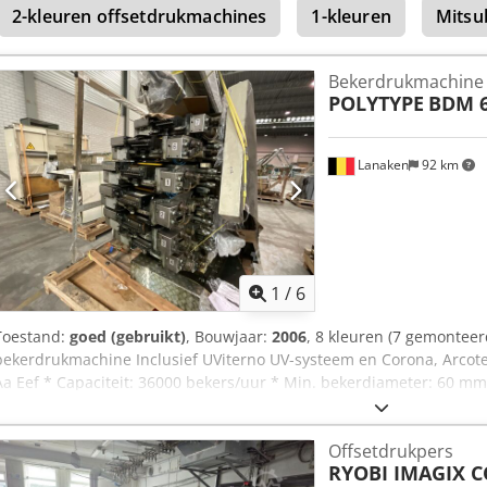
2-kleuren offsetdrukmachines
1-kleuren
Mitsu
formaat: 720 × 1.020 mm Machinetype: Vellenoffsetdrukpers Machin
(Wendepers)
Bekerdrukmachine -
POLYTYPE
BDM 
Lanaken
92 km
1
/
6
Toestand:
goed (gebruikt)
, Bouwjaar:
2006
, 8 kleuren (7 gemontee
bekerdrukmachine Inclusief UViterno UV-systeem en Corona, Arcot
Aa Eef * Capaciteit: 36000 bekers/uur * Min. bekerdiameter: 60 m
bekerhoogte: 160 mm Deze bekerdrukmachine is reeds gedemonteerd
Waalwijk, Nederland)
Offsetdrukpers
RYOBI IMAGIX C