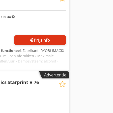
714 km
Prijsinfo
g functioneel
, Fabrikant: RYOBI IMAGIX
 36 miljoen afdrukken • Maximale
ellen/uur • Dampsysteem: alcohol -
 / 4+4 • Afstandsbediening: inktbakken
RPC • Automatisch wassen:
Advertentie
hoog • poederinrichting • zijgeleiding
ics
Starprint V 76
rasoon en mechanisch • Ryobi D matic •
: bedrijfsbeëindiging Csdpfsy Snwhsx
in verhouding tot de leeftijd, goed
werkend worden getoond.