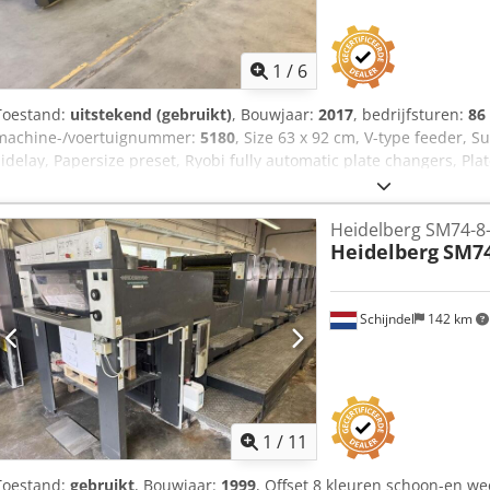
1
/
6
Toestand:
uitstekend (gebruikt)
, Bouwjaar:
2017
, bedrijfsturen:
86
machine-/voertuignummer:
5180
, Size 63 x 92 cm, V-type feeder, S
sidelay, Papersize preset, Ryobi fully automatic plate changers, Pla
printing control, PDS-E spectrojet, Ryobi D-matic alcohol dampenin
control, Automatic blanket wash, Automatic roller wash Crsdpfxsw
Heidelberg SM74-8-
Heidelberg
SM74
Schijndel
142 km
1
/
11
Toestand:
gebruikt
, Bouwjaar:
1999
, Offset 8 kleuren schoon-en w