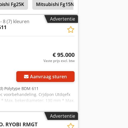
bishi Fg25K
Mitsubishi Fg15N
Mitsubishi Fd135N
evariant: 8-kleuren perfector
Advertentie
 8 (7) kleuren
611
€ 95.000
Vaste prijs excl. btw
Aanvraag sturen
rd) Polytype BDM 611
ec voorbehandeling. Crjdpon Utdqefx
m * Max. bekerdiameter: 130 mm * Max.
 en gereed voor transport (Locatie:
Advertentie
O.
RYOBI RMGT