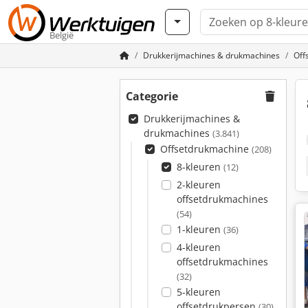
België
Drukkerijmachines & drukmachines
Off
Categorie
Drukkerijmachines &
drukmachines
(3.841)
Offsetdrukmachine
(208)
8-kleuren
(12)
2-kleuren
offsetdrukmachines
(54)
1-kleuren
(36)
4-kleuren
offsetdrukmachines
(32)
5-kleuren
offsetdrukpersen
(30)