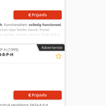
Prijsinfo
 h
, Functionaliteit:
volledig functioneel
,
uction tape feeder baord, Preset
te register remote control, Ryobi PCS-G
g system, Ink roller temperature
zvzme Aa Eef
Advertentie
P-H (1999)
-8-P-H
Prijsinfo
eerdruk Heidelberg SM74-8-P-H