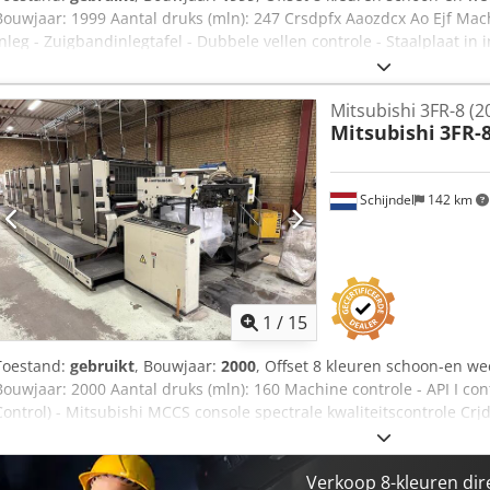
Bouwjaar: 1999 Aantal druks (mln): 247 Crsdpfx Aaozdcx Ao Ejf Mach
inleg - Zuigbandinlegtafel - Dubbele vellen controle - Staalplaat i
8 - Machine met schoon -en weerdruk: 8/0, 4/4 - AutoPlate - Alcolo
inktrollenwasinrichting - Automatische rubberdoekwasinrichting - 
Mitsubishi 3FR-8 (2
tegendrukcilinders - Vochtwerk koel- en circulatiesysteem: Technotr
Mitsubishi
3FR-
Poederspray
Schijndel
142 km
1
/
15
Toestand:
gebruikt
, Bouwjaar:
2000
, Offset 8 kleuren schoon-en wee
Bouwjaar: 2000 Aantal druks (mln): 160 Machine controle - API I contr
Control) - Mitsubishi MCCS console spectrale kwaliteitscontrole Crj
inleg - Staalplaat in inleg Drukwerken - Aantal drukwerken: 8 - Ma
- SAPC halfautomatische platenwissel - Mitsubishi continue vochtw
inktrollenwasinrichting - Automatische rubberdoekwasinrichting - 
Verkoop 8-kleuren dir