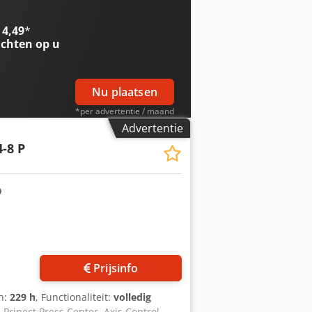
itleg - Poederspray: Grafix Max.
at (mm): 720x 1020 Min. papierformaat
 4,49
*
x 1020 (700 x 1020 perfecting) Min.
chten op u
Nu plaatsen
*per advertentie / maand
Advertentie
4-8 P
Prijsinfo
en:
229 h
, Functionaliteit:
volledig
, Prinect Press Center, Axis Control,