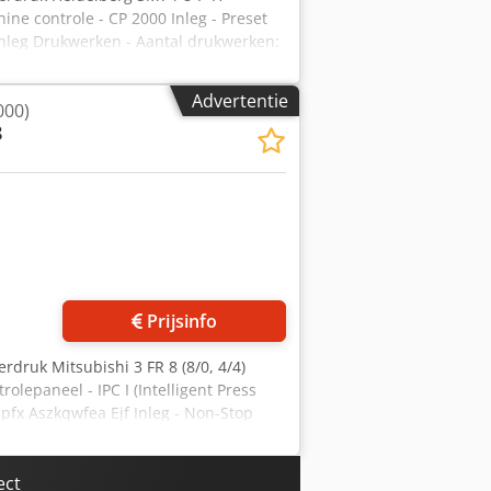
ine controle - CP 2000 Inleg - Preset
n inleg Drukwerken - Aantal drukwerken:
r vochtwerk - Automatische
Automatische wasinrichting voor
Advertentie
000)
ans Uitleg - Standaard uitleg -
8
Prijsinfo
rdruk Mitsubishi 3 FR 8 (8/0, 4/4)
olepaneel - IPC I (Intelligent Press
dpfx Aszkqwfea Ejf Inleg - Non-Stop
chine met schoon -en weerdruk: 8/0, 4/4
erk - Automatische
Automatische wasinrichting voor
ect