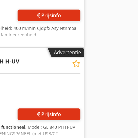
Prijsinfo
elheid: 400 m/min Cjdpfx Asy Ntnmoa
ne lamineereenheid
Advertentie
PH H-UV
Prijsinfo
g functioneel
, Model: GL 840 PH H-UV
DIENINGSPANEEL (met USB/CF-