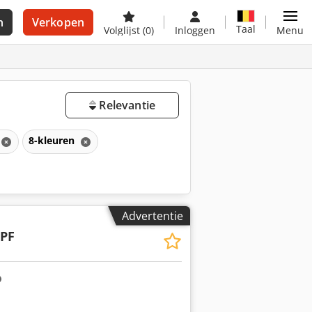
n
Verkopen
Taal
Volglijst
(0)
Inloggen
Menu
Relevantie
8-kleuren
Advertentie
 PF