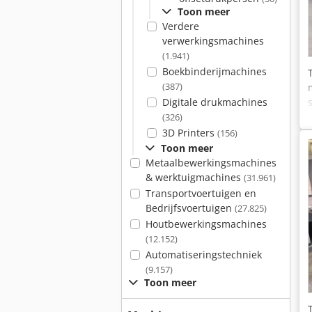
Toon meer
Verdere
verwerkingsmachines
(1.941)
Boekbinderijmachines
(387)
Digitale drukmachines
(326)
3D Printers
(156)
Toon meer
Metaalbewerkingsmachines
& werktuigmachines
(31.961)
Transportvoertuigen en
Bedrijfsvoertuigen
(27.825)
Houtbewerkingsmachines
(12.152)
Automatiseringstechniek
(9.157)
Toon meer