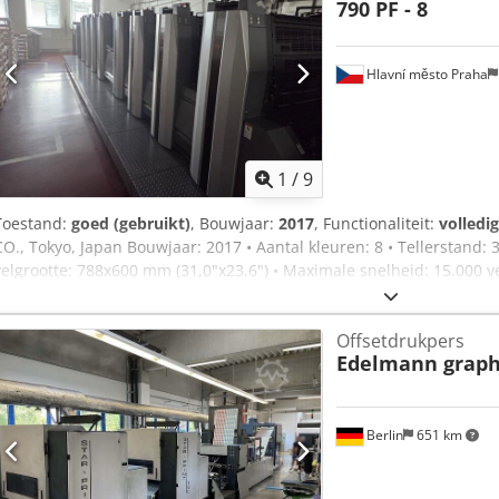
790 PF - 8
Hlavní město Praha
1
/
9
Toestand:
goed (gebruikt)
, Bouwjaar:
2017
, Functionaliteit:
volledi
CO., Tokyo, Japan Bouwjaar: 2017 • Aantal kleuren: 8 • Tellerstand:
velgrootte: 788x600 mm (31,0"x23,6") • Maximale snelheid: 15.000 v
Ryobi matic • Koeling: Technotrans Alpha C • Omkeerinrichting: 8+0
en register - Ryobi PCS-G • Plaatinvoer: automatisch - Ryobi semi-
Offsetdrukpers
inktbakcilinders, tegenpers, offsetdekens, offsetplaten • Stapelaar: 
Edelmann graph
met presetsysteem • antistatisch apparaat • dubbelveldetector: ult
PDS-E Spectro jet • Beschikbaar per 28-7-2026 • Reden van verkoop
Aa Esrf Technische staat: functioneel, onderhoudsstatus en slijtage 
onderhouden Niet in dagelijkse productie, maar kan op afspraak 
Berlin
651 km