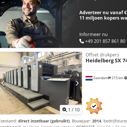
tegendrukcilinders - Inkt temperatuur controle: Industrial Cooling U
snelheid (kopies/uur): 13.000 (11.000 perfecting) Max. papierforma
Adverteer nu vanaf €
(mm): 360 x 540 (440 x 540 perfecting) Max. printformaat (mm): 710 
11 miljoen kopers
wa
papierdikte (mm): 0,04 Max. papierdikte (mm): 0,3
Informeer nu
+49 201 857 861 80
Offset drukpers
Heidelberg
SX 7
Zaandam
215 km
1
/
10
Toestand:
direct inzetbaar (gebruikt)
, Bouwjaar:
2014
, bedrijfstur
functioneel
, machine-/voertuignummer:
DS001155
, Size 53 x 74 cm