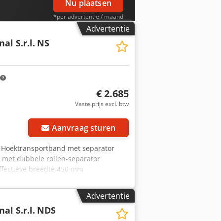
Nu plaatsen
*per advertentie / maand
Advertentie
al S.r.l.
NS
€ 2.685
Vaste prijs excl. btw
Aanvraag sturen
e Hoektransportband met separator
d met dubbele rollen-separator
ffectieve breedte 450 mm
0 - 1050 mm Instelbare hoek in het
rhoogte 20 mm Afstand tussen
Advertentie
e geremde wielen Zijdelingse
al S.r.l.
NDS
transportband met Supergrip band en
gedekte riemaandrijving Voorzien van