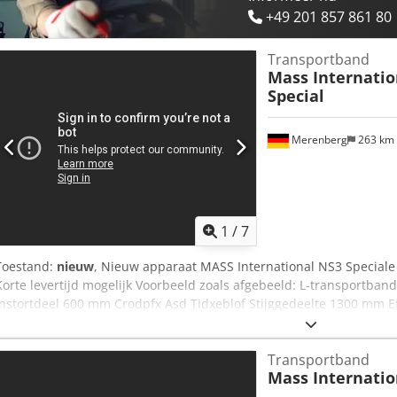
+49 201 857 861 80
Transportband
Mass Internation
Special
Merenberg
263 km
1
/
7
Toestand:
nieuw
, Nieuw apparaat MASS International NS3 Special
Korte levertijd mogelijk Voorbeeld zoals afgebeeld: L-transportban
Instortdeel 600 mm Crodpfx Asd Tidxeblof Stijggedeelte 1300 mm E
Buitenbreedte 505 mm (zonder motor) Verstelbare afgiftehoogte 75
instortdeel en de helling PU band zwart met meenemers Meeneme
Transportband
meenemers 500 mm Bandsnelheid 3 m/min Verrijdbaar op zwenkbar
Mass Internation
opvangplaten in het instortdeel Optioneel ook leverbaar als hoek
separator (zie laatste twee foto's) Dubbele rollen-separator met af