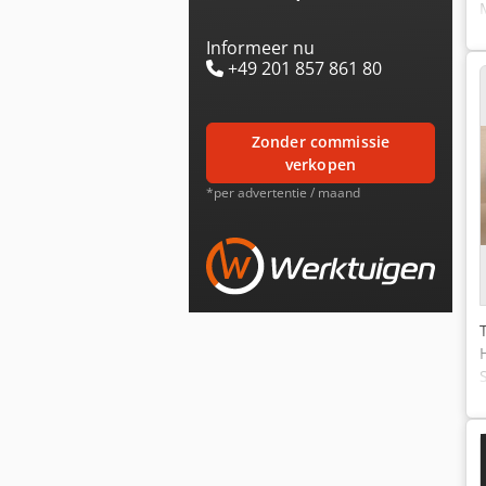
Informeer nu
+49 201 857 861 80
zonder commissie
verkopen
*per advertentie / maand