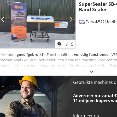
SuperSealer
SB-
Band Sealer
Tarnock
524 km
1
/
15
Toestand:
goed (gebruikt)
, Functionaliteit:
volledig functioneel
, V
International Group SuperSealer, een bandsealmachine voor conti
mobiel, in hoogte verstelbaar onderstel. Credpfxeznux Ue Abljf Fab
SB-40 EU. Serienummer: 218-2527-22. Snelheid: variabel, tot 21,3 m
hittebestendige materialen tot 15 mils of 380 micron. Richting: van r
machines beschikbaar voor verkoop (4.800 euro per stuk).
Gebruikte machines d
Adverteer nu vanaf €
11 miljoen kopers
wa
Informeer nu