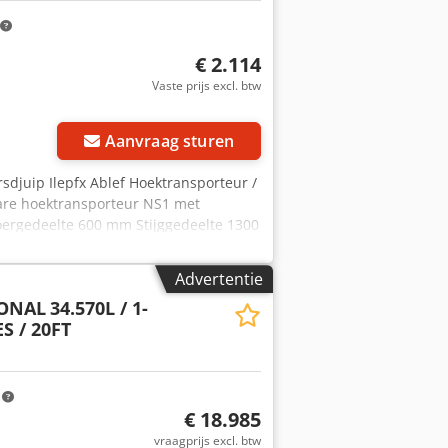
€ 2.114
Vaste prijs excl. btw
Aanvraag sturen
djuip Ilepfx Ablef Hoektransporteur /
bare hoektransporteur NS1 met
voergedeelte 600 mm Stijggedeelte 1300
te-instelbare afgiftehoogte 750 –
 instelbare helling Meeneemhoogte 30
Advertentie
 zwenkbare remwielen Drie-delige
IONAL
34.570L / 1-
ijs geldt voor de NS1. Andere
S / 20FT
t op afbeelding 2. Afmetingen naar
m
€ 18.985
vraagprijs excl. btw