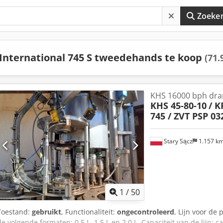
Zoeke
International 745 S tweedehands te koop
(71.
KHS 16000 bph dran
KHS 45-80-10
/ K
745 / ZVT PSP 03
Stary Sącz
1.157 k
1
/
50
Toestand:
gebruikt
, Functionaliteit:
ongecontroleerd
, Lijn voor de 
de volgende formaten: 0,5 L, 1,5 L en 2,0 L. Capaciteit van de lijn: c