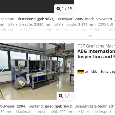
1
/
15
Toestand:
uitstekend (gebruikt)
, Bouwjaar:
2005
, machine-/voert
mm
, totale breedte:
2.550 mm
, totale hoogte:
2.670 mm
, 2005 UB
tankcontainer 34.570L / 1 compartiment / 4 schotten, 5 deksels 
stoomverwarming bodemlossing 17441 1.4401 geldig 5-jarig + CSC k
informatie = Algemene informatie Bouwjaar: juli 2005 Modeljaar: 2
FGT Grafische Mac
materiaal: Chemicaliën Gewichten Leeggewicht: 4.475 kg Laadverm
ABG Internation
Functioneel Inhoud laadruimte: 25.000 l Opbouw merk: CIMC 2016, 2
Inspection and 
stoomverwarming, bodemlossing, 5Y: 10/2022 Aantal compartimenten
goed Optische staat: goed Verdere informatie Neem contact op met
Leinfelden-Echterdin
Vraag meer
1
/
1
Bouwjaar:
2004
, Toestand:
goed (gebruikt)
, Belangrijkste technisc
330 mm • Maximale bandsnelheid: 200 m/min • Maximale inspecties