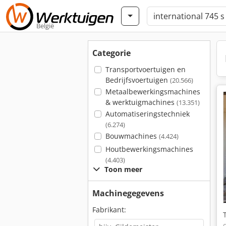
België
Categorie
Transportvoertuigen en
Bedrijfsvoertuigen
(20.566)
Metaalbewerkingsmachines
& werktuigmachines
(13.351)
Automatiseringstechniek
(6.274)
Bouwmachines
(4.424)
Houtbewerkingsmachines
(4.403)
Toon meer
Machinegegevens
Fabrikant: