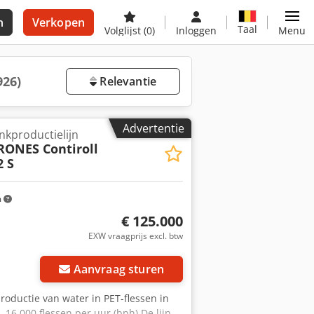
n
Verkopen
Taal
Volglijst
(0)
Inloggen
Menu
926)
Relevantie
Advertentie
kproductielijn
RONES Contiroll
2 S
m
€ 125.000
EXW vraagprijs excl. btw
Aanvraag sturen
productie van water in PET-flessen in
a. 16.000 flessen per uur (bph) De lijn