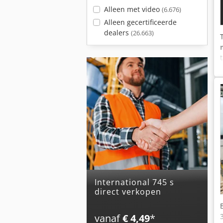
Alleen met video
(6.676)
Alleen gecertificeerde
dealers
(26.663)
international 745 s
direct verkopen
vanaf
€ 4,49
*