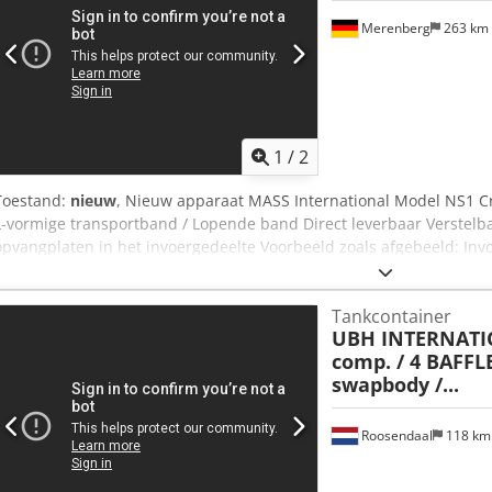
Merenberg
263 km
1
/
2
Toestand:
nieuw
, Nieuw apparaat MASS International Model NS1 Crs
L-vormige transportband / Lopende band Direct leverbaar Verstel
opvangplaten in het invoergedeelte Voorbeeld zoals afgebeeld: In
mm Werkbreedte 250 mm Buitenbreedte 305 mm (zonder motor) Hoog
1050 mm Instelbare hoek tussen invoer- en stijggedeelte Variabel
Tankcontainer
mm Meeneemafstand 500 mm Bandsnelheid 3 m/min Verrijdbaar op
UBH INTERNAT
trechterplaten voor het invoergedeelte De genoemde aanbiedingspr
comp. / 4 BAFFLE
hoektransporteurs in verschillende afmetingen bestelbaar, zie lijs
swapbody /...
klantwens zijn geen probleem.
Roosendaal
118 k