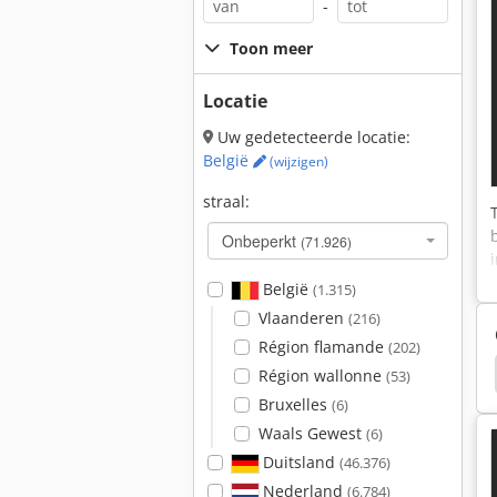
-
Toon meer
Locatie
Uw gedetecteerde locatie:
België
(wijzigen)
straal:
Onbeperkt
(71.926)
België
(1.315)
Vlaanderen
(216)
Région flamande
(202)
atform
Krone
Krone Maaier
Krone Ploeg
Région wallonne
(53)
Bruxelles
(6)
Waals Gewest
(6)
Duitsland
(46.376)
Nederland
(6.784)