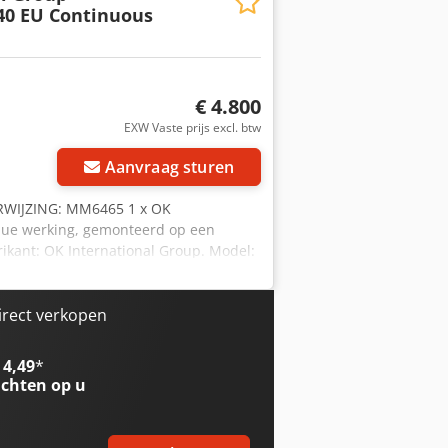
40 EU Continuous
€ 4.800
EXW Vaste prijs excl. btw
Aanvraag sturen
ERWIJZING: MM6465 1 x OK
nue werking, gemonteerd op een
rikant: OK International Group. Model:
/min. Materiaal van de zak:
echts naar links. LET OP: Er zijn 2
irect verkopen
 4,49
*
chten op u