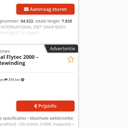
Aanvraag sturen
uignummer:
04.522
, totale lengte:
7.820
H INTERNATIONAL 20FT SWAP BODY
UN PORTABLE T11 EMKD
euring tot 04-2028 = Verdere
005 Cedozdkyaspfx Ablsrf Geschikt
Advertentie
hines
ogen: 31.525 kg GVW: 36.000 kg
al
Flytec 2000 –
0FT, 25.000L, L4BN, UN Portable, T11,
Rewinding
: 1 Staat Technische staat: zeer
 Arne Honingh voor meer informatie.
gen
394 km
 foto's aan
Prijsinfo
he specificaties • Maximale webbreedte:
nelheid: 150 m/min (100% inspectie) •