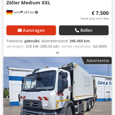
Zöller Medium XXL
€ 7.500
Selm
249 km
Vaste prijs excl. btw
Aanvragen
Bellen
Toestand:
gebruikt
, kilometerstand:
295.459 km
,
vermogen:
210 kW (285,52 pk)
, eerste registratie:
02/2009
,
brandstoftype:
diesel
, leeggewicht:
15.090 kg
, maximaal
laadgewicht:
10.910 kg
, totaalgewicht:
26.000 kg
,
Advertentie
asconfiguratie:
6x2
, wielbasis:
3.900 mm
, remmen:
motorrem
, kleur:
wit
, bestuurderscabine:
dagcabine
,
soort overbrenging:
automatisch
, emissieklasse:
Euro 5
,
ophanging:
lucht
, aantal zitplaatsen:
4
, totale lengte:
9.780
mm
, Uitrusting:
ABS, airconditioning, cruise control,
tractieregeling
, Zöller Medium XXL 22 Nr A000 1478 Bj09
naloopgestuurde as. Niet-bindende aanbieding –
wijzigingen en tussentijdse verkoop voorbehouden –
verkoop vindt plaats onder uitsluiting van elke vorm van
garantie – alle informatie onder voorbehoud! Chodjv