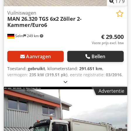
1
/
9
Vuilniswagen
MAN
26.320 TGS 6x2 Zöller 2-
Kammer/Euro6
€ 29.500
Selm
249 km
Vaste prijs excl. btw
Aanvragen
Bellen
Toestand:
gebruikt
, kilometerstand:
291.651 km
,
vermogen:
235 kW (319,51 pk)
, eerste registratie:
03/2016
,
brandstoftype:
diesel
, leeggewicht:
16.170 kg
, maximaal
laadgewicht:
9.830 kg
, totaalgewicht:
26.000 kg
,
Advertentie
asconfiguratie:
6x2
, wielbasis:
4.250 mm
, remmen:
motorrem
, kleur:
oranje
, bestuurderscabine:
dagcabine
,
soort overbrenging:
halfautomatisch
, emissieklasse:
Euro
6
, ophanging:
staal-lucht
, aantal zitplaatsen:
2
, totale
lengte:
10.450 mm
, Uitrusting:
ABS, airconditioning, cruise
control, differentieelslot, roetfilter, tractieregeling
, Zöller
Mekam M24X2ec 1513297001, Zöller 2301 120/240/1100