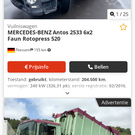
1
/
25
Vuilniswagen
MERCEDES-BENZ
Antos 2533 6x2
Faun Rotopress 520
Fliessem
155 km
Prijsinfo
Bellen
Toestand:
gebruikt
, kilometerstand:
204.500 km
,
vermogen:
240 kW (326,31 pk)
, eerste registratie:
02/2016
,
brandstoftype:
diesel
, totaalgewicht:
26.000 kg
,
asconfiguratie:
3 assen
, kleur:
wit
, soort overbrenging:
Advertentie
automatisch
, emissieklasse:
Euro 6
, Uitrusting:
airconditioning
, * Mercedes-Benz Antos 2533 6x2 met
Faun Rotopress 520 * Wielbasis ca. 4,10 m * Euro 6 *
Telligent automatische versnellingsbak * Airconditioning *
Ophanging: bladveer/lucht/lucht * ABS * Hefas *