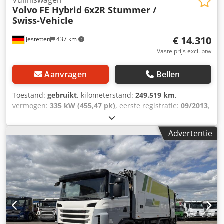
Vuilniswagen
Volvo
FE Hybrid 6x2R Stummer /
Swiss-Vehicle
€ 14.310
Jestetten
437 km
Vaste prijs excl. btw
Aanvragen
Bellen
Toestand:
gebruikt
, kilometerstand:
249.519 km
,
vermogen:
335 kW (455,47 pk)
, eerste registratie:
09/2013
,
brandstoftype:
diesel
, leeggewicht:
17.200 kg
, maximaal
laadgewicht:
8.800 kg
, bandenmaten:
315 / 80 R 22.5 /
Advertentie
11mm
, volgende keuring (TÜV):
10/2024
,
bestuurderscabine:
dagcabine
, soort overbrenging:
automatisch
, emissieklasse:
Euro 5
, ophanging:
lucht
,
aantal zitplaatsen:
3
, totale breedte:
25.500 mm
,
voorbandmaat:
315 / 80 R 22.5 / 11mm
, bedrijfsklaar
gewicht:
26.000 kg
, Uitrusting:
airconditioning
,