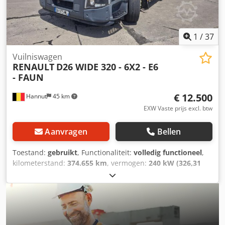
Upirepfx Akaoa
1
/
37
Vuilniswagen
RENAULT
D26 WIDE 320 - 6X2 - E6
- FAUN
€ 12.500
Hannut
45 km
EXW Vaste prijs excl. btw
Aanvragen
Bellen
Toestand:
gebruikt
, Functionaliteit:
volledig functioneel
,
kilometerstand:
374.655 km
, vermogen:
240 kW (326,31
pk)
, eerste registratie:
09/2015
, brandstoftype:
diesel
,
leeggewicht:
17.404 kg
, totaalgewicht:
26.000 kg
,
bandenmaten:
315/80 R 22.5
, asconfiguratie:
6x2
,
wielbasis:
3.700 mm
, brandstof:
diesel
, remmen:
motorrem
, kleur:
wit
, bestuurderscabine:
dagcabine
,