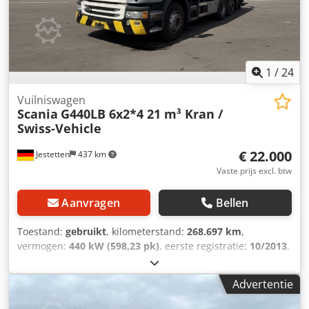
1
/
24
Vuilniswagen
Scania
G440LB 6x2*4 21 m³ Kran /
Swiss-Vehicle
€ 22.000
Jestetten
437 km
Vaste prijs excl. btw
Aanvragen
Bellen
Toestand:
gebruikt
, kilometerstand:
268.697 km
,
vermogen:
440 kW (598,23 pk)
, eerste registratie:
10/2013
,
brandstoftype:
diesel
, leeggewicht:
17.850 kg
, maximaal
laadgewicht:
8.150 kg
, bandenmaten:
315 / 80 R 22.5 /
Advertentie
11mm
, wielbasis:
3.900 mm
, volgende keuring (TÜV):
11/2024
, bestuurderscabine:
dagcabine
, soort