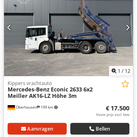
1
/
12
Kippers vrachtauto
Mercedes-Benz
Econic 2633 6x2
Meiller AK16-LZ Höhe 3m
€ 17.500
Oberhausen
199 km
Vaste prijs excl. btw
Aanvragen
Bellen