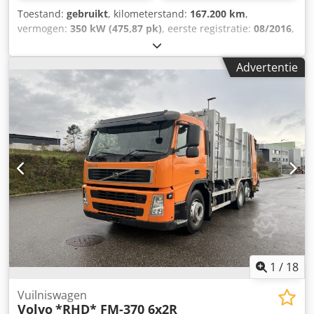
Toestand:
gebruikt
, kilometerstand:
167.200 km
,
vermogen:
350 kW (475,87 pk)
, eerste registratie:
08/2016
,
brandstoftype:
diesel
, leeggewicht:
15.200 kg
, maximaal
laadgewicht:
10.800 kg
, bandenmaten:
315/80 R22.5
,
Advertentie
volgende keuring (TÜV):
08/2025
, bestuurderscabine:
dagcabine
, soort overbrenging:
automatisch
,
emissieklasse:
Euro 6
, ophanging:
lucht
, aantal
zitplaatsen:
3
, totale breedte:
25.500 mm
, voorbandmaat:
315/80 R22.5
, bedrijfsklaar gewicht:
26.000 kg
, Uitrusting:
airconditioning
,
1
/
18
Vuilniswagen
Volvo
*RHD* FM-370 6x2R