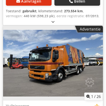
Aanvragen
Bellen
Toestand:
gebruikt
, kilometerstand:
273.554 km
,
vermogen:
440 kW (598,23 pk)
, eerste registratie:
07/2013
,
brandstoftype:
diesel
, leeggewicht:
17.400 kg
, maximaal
laadgewicht:
8.600 kg
, bandenmaten:
315 / 80 R 22.5 /
Advertentie
11mm
, wielbasis:
3.600 mm
, volgende keuring (TÜV):
03/2025
, bestuurderscabine:
dagcabine
, soort
overbrenging:
automatisch
, emissieklasse:
Euro 6
,
ophanging:
lucht
, aantal zitplaatsen:
2
, totale lengte:
9.600
mm
, totale breedte:
25.500 mm
, totale hoogte:
34.000
mm
, voorbandmaat:
315 / 80 R 22.5 / 11mm
, bedrijfsklaar
gewicht:
26.000 kg
, Uitrusting:
airconditioning
,
1
/
26