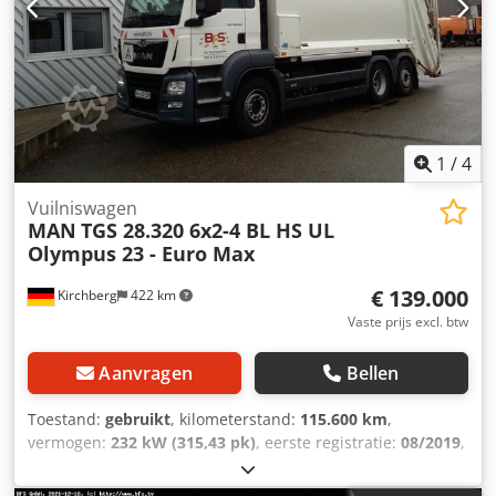
liter container, Zöller 2342 120/240 liter, rijstrookassistent,
naloopstuuras. Niet-bindend aanbod – wijzigingen en
tussenverkoop voorbehouden – verkoop geschiedt met
uitsluiting van elke garantie – alle gegevens onder
voorbehoud! Cjdpfx Akjwzwaweajha
1
/
4
Vuilniswagen
MAN
TGS 28.320 6x2-4 BL HS UL
Olympus 23 - Euro Max
€ 139.000
Kirchberg
422 km
Vaste prijs excl. btw
Aanvragen
Bellen
Toestand:
gebruikt
, kilometerstand:
115.600 km
,
vermogen:
232 kW (315,43 pk)
, eerste registratie:
08/2019
,
brandstoftype:
diesel
, totaalgewicht:
26.000 kg
,
asconfiguratie:
3 assen
, volgende keuring (TÜV):
07/2027
,