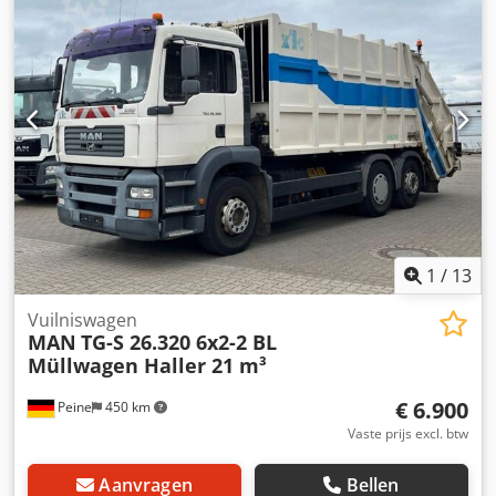
overbrenging:
automatisch
, emissieklasse:
Euro 6
,
ophanging:
staal-lucht
, aantal zitplaatsen:
3
, totale lengte:
9.600 mm
, totale breedte:
25.500 mm
, totale hoogte:
34.000 mm
, voorbandmaat:
315 / 80 R 22.5 / 11mm
,
bedrijfsklaar gewicht:
26.000 kg
, Uitrusting:
airconditioning, kraan
,
1
/
13
Vuilniswagen
MAN
TG-S 26.320 6x2-2 BL
Müllwagen Haller 21 m³
€ 6.900
Peine
450 km
Vaste prijs excl. btw
Aanvragen
Bellen