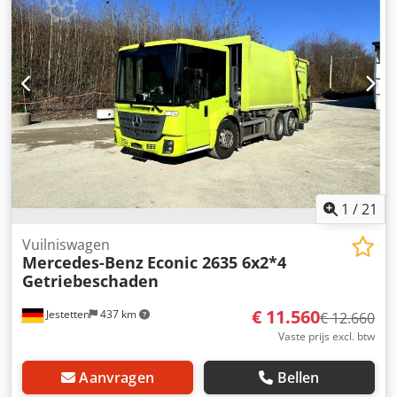
ophanging:
lucht
, aantal zitplaatsen:
3
, totale lengte:
9.750
mm
, totale breedte:
25.500 mm
, totale hoogte:
35.000
mm
, voorbandmaat:
315 / 80 R 22.5 / 7mm
, bedrijfsklaar
gewicht:
26.000 kg
, Uitrusting:
airconditioning
,
1
/
21
Vuilniswagen
Mercedes-Benz
Econic 2635 6x2*4
Getriebeschaden
€ 11.560
Jestetten
437 km
€ 12.660
Vaste prijs excl. btw
Aanvragen
Bellen