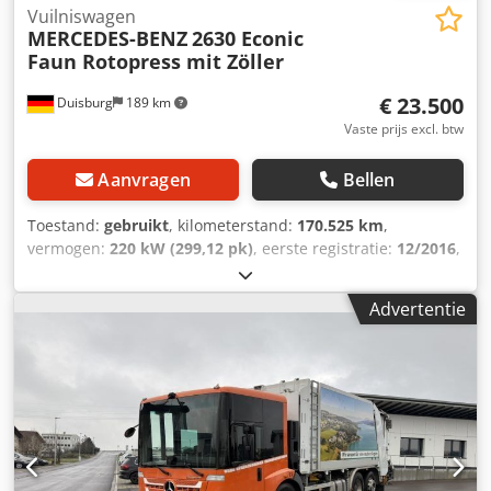
Vuilniswagen
MERCEDES-BENZ
2630 Econic
Faun Rotopress mit Zöller
€ 23.500
Duisburg
189 km
Vaste prijs excl. btw
Aanvragen
Bellen
Toestand:
gebruikt
, kilometerstand:
170.525 km
,
vermogen:
220 kW (299,12 pk)
, eerste registratie:
12/2016
,
brandstoftype:
diesel
, totaalgewicht:
26.000 kg
,
asconfiguratie:
3 assen
, volgende keuring (TÜV):
11/2026
,
Advertentie
kleur:
wit
, soort overbrenging:
automatisch
,
emissieklasse:
Euro 6
, totale lengte:
14.840 mm
, totale
breedte:
2.550 mm
, totale hoogte:
3.470 mm
, Uitrusting:
ABS, airconditioning
, * 1. Gebruikte gemeentelijke
voertuig * Vrachtwagenregistratie * Opbouw: Faun
Rotopress * Kipper: Zöller Chodpjzl I Hmefx Akaoa
Bezichtiging alleen op afspraak. Fouten, typefouten en
tussenverkoop voorbehouden.