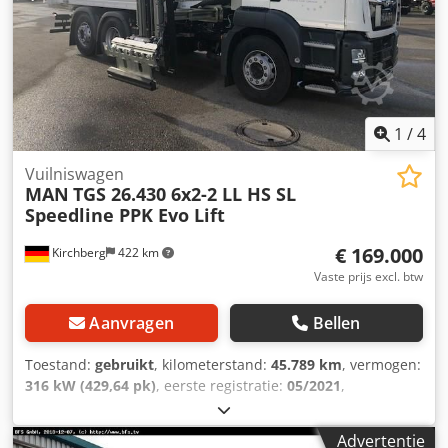
infotainmentsysteem met 7'' touchdisplay, 4-zits V2A
1.4301 trommel met 4 mm wanddikte, vloeistofdicht (dus
geschikt voor GFT), tweetraps transportschroef,
sandwichconstructie voor geluidsreductie, smeersysteem,
OmniDEKA stortgoot, 4-wiel MGB met vlakdeksel en
schuifdeksel, 2-wiel MGB volgens EN 840/2,
Chodpfjvbnypsx Akaja
1
/
4
Vuilniswagen
MAN
TGS 26.430 6x2-2 LL HS SL
Speedline PPK Evo Lift
€ 169.000
Kirchberg
422 km
Vaste prijs excl. btw
Aanvragen
Bellen
Toestand:
gebruikt
, kilometerstand:
45.789 km
, vermogen:
316 kW (429,64 pk)
, eerste registratie:
05/2021
,
brandstoftype:
diesel
, totaalgewicht:
26.000 kg
,
asconfiguratie:
3 assen
, volgende keuring (TÜV):
03/2027
,
Advertentie