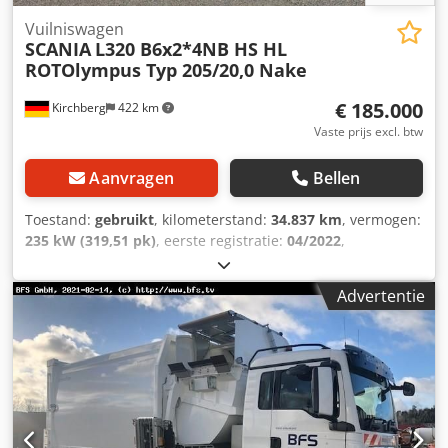
Vuilniswagen
SCANIA
L320 B6x2*4NB HS HL
ROTOlympus Typ 205/20,0 Nake
€ 185.000
Kirchberg
422 km
Vaste prijs excl. btw
Aanvragen
Bellen
Toestand:
gebruikt
, kilometerstand:
34.837 km
, vermogen:
235 kW (319,51 pk)
, eerste registratie:
04/2022
,
brandstoftype:
diesel
, totaalgewicht:
26.000 kg
,
asconfiguratie:
3 assen
, volgende keuring (TÜV):
01/2027
,
Advertentie
soort overbrenging:
automatisch
, emissieklasse:
Euro 6
,
Uitrusting:
ABS, airconditioning, elektronisch
stabiliteitsprogramma (ESP), navigatiesysteem
,
Zonnescherm, manoeuvreerverlichting bij de instap, 2x
zwaailamp op de cabine, differentieelslot, comfortstoel
met luchtvering, achteruitrijcamera, noodremassistent
AEB, rijstrookwisselwaarschuwing, DAB-radio,