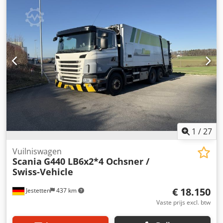
keuring (TÜV):
03/2025
, bestuurderscabine:
dagcabine
,
soort overbrenging:
automatisch
, emissieklasse:
Euro 6
,
ophanging:
lucht
, aantal zitplaatsen:
3
, totale lengte:
9.750
mm
, totale breedte:
25.500 mm
, totale hoogte:
34.000
mm
, voorbandmaat:
315 / 80 R 22.5 / 10mm
, bedrijfsklaar
gewicht:
26.000 kg
, Uitrusting:
airconditioning
,
1
/
27
Vuilniswagen
Scania
G440 LB6x2*4 Ochsner /
Swiss-Vehicle
€ 18.150
Jestetten
437 km
Vaste prijs excl. btw