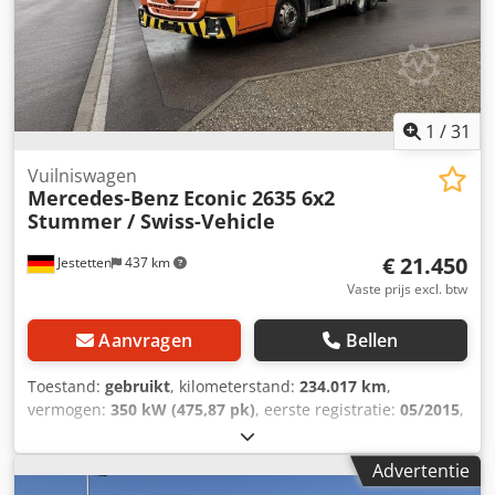
1
/
31
Vuilniswagen
Mercedes-Benz
Econic 2635 6x2
Stummer / Swiss-Vehicle
€ 21.450
Jestetten
437 km
Vaste prijs excl. btw
Aanvragen
Bellen
Toestand:
gebruikt
, kilometerstand:
234.017 km
,
vermogen:
350 kW (475,87 pk)
, eerste registratie:
05/2015
,
brandstoftype:
diesel
, leeggewicht:
15.700 kg
, maximaal
laadgewicht:
10.300 kg
, bandenmaten:
315 / 80 R 22.5 /
Advertentie
10mm
, asconfiguratie:
6x2
, wielbasis:
3.900 mm
, volgende