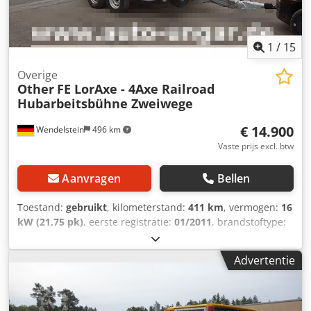
NIEUWSBRIEF! Fouten en typefouten mogelijk, tussentijdse
verkoop voorbehouden!
1
/
15
Overige
Other
FE LorAxe - 4Axe Railroad
Hubarbeitsbühne Zweiwege
€ 14.900
Wendelstein
496 km
Vaste prijs excl. btw
Aanvragen
Bellen
Toestand:
gebruikt
, kilometerstand:
411 km
, vermogen:
16
kW (21,75 pk)
, eerste registratie:
01/2011
, brandstoftype:
diesel
, kleur:
geel
, asconfiguratie:
4x4
, leeggewicht:
2.715
kg
, soort overbrenging:
automatisch
, Bouwjaar:
2011
,
Advertentie
bedrijfsturen:
411 h
, Uitrusting:
extra koplampen
,
Tweeweg hoogwerker: - France Elevateur - Lor'Axe -
Bouwjaar 2011 - 411 bedrijfsuren - Slijmmast voor
bovenleiding - Lombardini dieselmotor LDW1003, 16 kW -