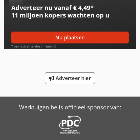
Adverteer nu vanaf € 4,49
*
International 533
11 miljoen kopers
wachten op u
International 553
International 554
Nu plaatsen
International 644
*per advertentie / maand
International 654
International 706
Adverteer hier
International 733
International 743
Werktuigen.be is officieel sponsor van:
International 824
International 833
International 834