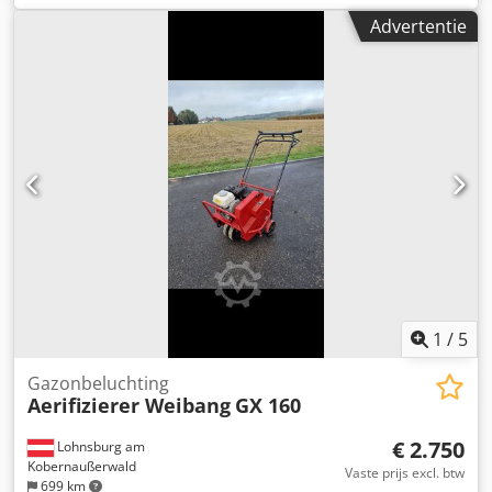
1995
, Strandreiniger: - Nolte Sandcleaning Technology -
Advertentie
Delfino - eigen aandrijving - Honda GX160 (5,5 pk) - trilzeef
- opvangbak - dodemansknop - instelbare reinigingsdiepte
(0-12 cm) - werkbreedte 75 cm - gewicht: 180 kg -
afmetingen machine: 86 cm x 158 cm x 87 cm -
theoretische oppervlakterendement: 2.500 m²/uur -
bouwjaar: 1995 Een video van deze aanbieding vindt u op
Onze volledige voertuigvoorraad vindt u op Djdpfoqxuf Asx
Ahqowa Ontvang alle nieuw geplaatste voertuigen per e-
mail – meld u aan voor onze NIEUWSBRIEF! Fouten en
vergissingen voorbehouden, tussentijdse verkoop mogelijk!
1
/
5
Gazonbeluchting
Aerifizierer Weibang
GX 160
€ 2.750
Lohnsburg am
Kobernaußerwald
Vaste prijs excl. btw
699 km