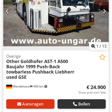
1
/
13
Overige
Other
Goldhofer AST-1 A500
Baujahr 1999 Push-Back
towbarless Pushback Liebherr
used GSE
€ 24.900
Wendelstein
496 km
Vaste prijs excl. btw
Aanvragen
Bellen