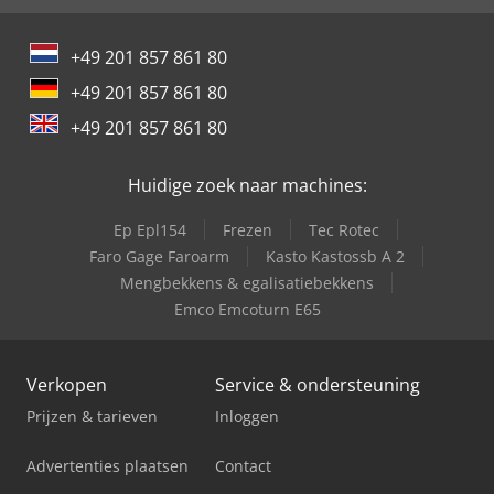
International 844
+49 201 857 861 80
International 946
+49 201 857 861 80
International 966
+49 201 857 861 80
Trailer And Tools
Huidige zoek naar machines:
Ep Epl154
Frezen
Tec Rotec
Faro Gage Faroarm
Kasto Kastossb A 2
Mengbekkens & egalisatiebekkens
Emco Emcoturn E65
Verkopen
Service & ondersteuning
Prijzen & tarieven
Inloggen
Advertenties plaatsen
Contact