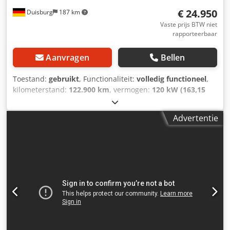
ook onvoorstelbaar veel reserveonderdelen en accessoires.
€ 24.950
Duisburg
187 km
Dedpsqx S Dbefx Ahqewa Waarom zou je met minder
genoegen nemen? Bel ons op 0049 (0)2248 Groeten, Philipp
Vaste prijs BTW niet
rapporteerbaar
uit het Hanfbachtal
Aanvragen
Bellen
Toestand:
gebruikt
, Functionaliteit:
volledig functioneel
,
kilometerstand:
122.900 km
, vermogen:
120 kW (163,15
pk)
, eerste registratie:
10/2009
, totaalgewicht:
5.000 kg
,
brandstoftype:
diesel
, kleur:
wit
, asconfiguratie:
4x2
,
Advertentie
bedrijfsklaar gewicht:
3.230 kg
, maximaal laadgewicht:
1.770 kg
, leeggewicht:
3.230 kg
, volgende keuring (TÜV):
07/2027
, brandstof:
diesel
, energie-efficiëntie:
G
,
bestuurderscabine:
overig
, soort overbrenging:
mechanisch
, emissieklasse:
Euro 5
, totale lengte:
6.400
mm
, totale breedte:
2.170 mm
, totale hoogte:
2.850 mm
,
aantal zitplaatsen:
2
, aantal versnellingen:
6
,
machine-/voertuignummer:
WB339
, Uitrusting:
ABS,
airbag, bekrachtigde besturing, centrale vergrendeling,
elektrische raamverstelling, hydraulica, laag
geluidsniveau, roetfilter, vrachtwagenregistratie
,