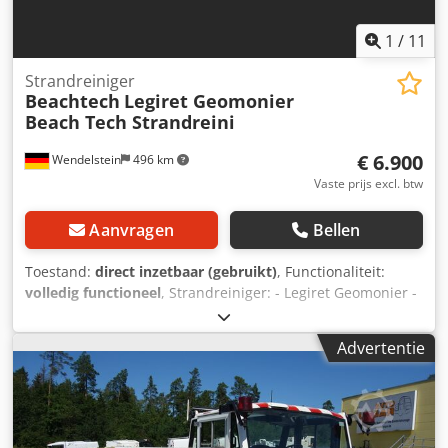
1
/
11
Strandreiniger
Beachtech
Legiret Geomonier
Beach Tech Strandreini
€ 6.900
Wendelstein
496 km
Vaste prijs excl. btw
Aanvragen
Bellen
Toestand:
direct inzetbaar (gebruikt)
, Functionaliteit:
volledig functioneel
, Strandreiniger: - Legiret Geomonier -
Type 028L - Getrokken uitvoering Dwjdot Rgknopfx Ahqja -
Voor aanbouw aan tractor - Volledig verzinkt - Werkbreedte
Advertentie
250 cm - Zwenkwielen - Hark - Zeef Ontvang alle nieuw
geplaatste voertuigen per e-mail – schrijf u in voor onze
NIEUWSBRIEF! Fouten en vergissingen voorbehouden,
tussentijdse verkoop mogelijk!