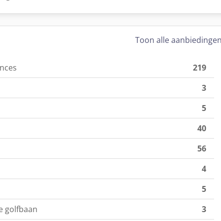
Toon alle aanbiedinge
nces
219
3
5
40
56
4
5
 golfbaan
3