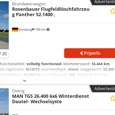
Advertenti
Brandweerwagen
avenbrandweerwagen inzetklaar – TÜV tot 03-2027 PANTHER
Rosenbauer
Flugfeldlöschfahrzeu
000 pk en Allison 6-versnellingen volautomatische transmissie
g Panther 52.1400 ,
jdpfsx Rdyvex Aa Ijck
Duisburg
186 km
Prijsinfo
/
20
 Functionaliteit:
volledig functioneel
, kilometerstand:
16.444 km
,
rste registratie:
06/2015
, brandstoftype:
diesel
, leeggewicht:
32.260
 totaalgewicht:
52.000 kg
, asconfiguratie:
8x8
, volgende keuring
r:
rood
, soort overbrenging:
automatisch
, aantal versnellingen:
6
,
en:
3
, totale lengte:
12.300 mm
, totale breedte:
3.000 mm
, totale
Advertenti
Overig
drijfsturen:
1.563 h
, bedrijfsklaar gewicht:
52.000 kg
, Uitrusting:
MAN
TGS 26.400 6x6 Winterdienst
ing, bekrachtigde besturing, extra koplampen,
Dautel- Wechselsyste
oudshistorie, vrachtwagenregistratie
, Twee 700 pk VOLVO-motore
a Ijk Lijst met extra uitrusting, zie bij de foto's!