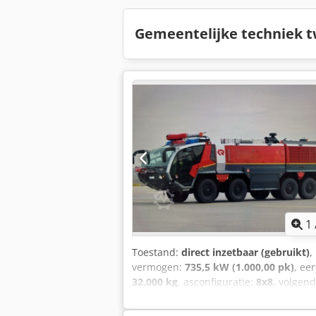
Gemeentelijke techniek 
1
Toestand:
direct inzetbaar (gebruikt)
,
vermogen:
735,5 kW (1.000,00 pk)
, ee
32.000 kg
, asconfiguratie:
8x8
, volgen
overbrenging:
automatisch
, emissiekl
totale hoogte:
4.000 mm
, Bouwjaar:
20