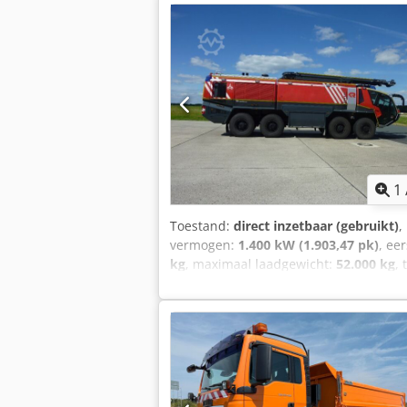
airconditioning, standkachel
, Luchth
Rosenbauer op MAN chassis en motor, 1
Topconditie – Rosenbauer onderhoud D
1
Toestand:
direct inzetbaar (gebruikt)
,
vermogen:
1.400 kW (1.903,47 pk)
, ee
kg
, maximaal laadgewicht:
52.000 kg
,
(TÜV):
07/2027
, brandstof:
diesel
, kleu
emissieklasse:
Euro 5
, aantal zitplaats
hoogte:
4.000 mm
, Bouwjaar:
2015
, be
aanhangwagenkoppeling, aircondition
vierwielaandrijving, volledige onderh
APK geldig tot 07-2027 Dcodjxy Nb Ujpfx A