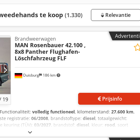
tweedehands te koop
(1.330)
Relevantie
Advertenti
Brandweerwagen
MAN Rosenbauer 42.100 ,
8x8
Panther Flughafen-
Löschfahrzeug FLF
Duisburg
186 km
Prijsinfo
/
19
 Functionaliteit:
volledig functioneel
, kilometerstand:
27.600 km
,
rste registratie:
06/2008
, brandstoftype:
diesel
, totaalgewicht:
de keuring (TÜV):
03/2027
, brandstof:
diesel
, kleur:
rood
, soort
asse:
Euro 3
, totale lengte:
12.300 mm
, totale breedte:
3.000 mm
,
08
, bedrijfsturen:
600 h
, Uitrusting:
aanhangwagenkoppeling,