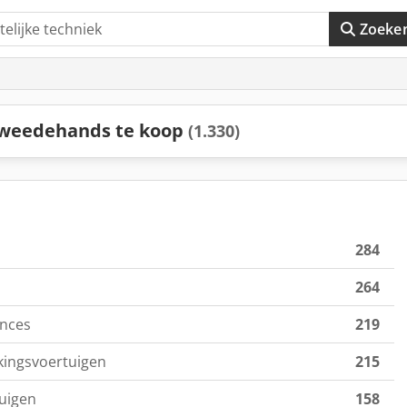
Zoeke
tweedehands te koop
(1.330)
284
264
nces
219
kingsvoertuigen
215
uigen
158