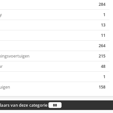
284
y
1
13
11
264
kingsvoertuigen
215
ur
48
1
uigen
158
aars van deze categorie
88