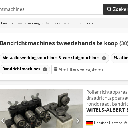
Zoeke
chines
Plaatbewerking
Gebruikte bandrichtmachines
Bandrichtmachines tweedehands te koop
(30
Metaalbewerkingsmachines & werktuigmachines
Plaatb
Bandrichtmachines
Alle filters verwijderen
Rollenrichtapparaa
draadrichtapparaat
ronddraad, bandri
WITELS-ALBERT B
Hessisch Lichtenau