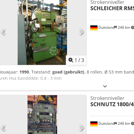
Strokenniveller
SCHLEICHER
RMS
Duitsland
246 km
1
/
3
Bouwjaar:
1990
, Toestand:
goed (gebruikt)
, 8 rollen, Ø 53 mm ban
Areh Hsa banddikte: 0,4 - 3 mm
Strokenniveller
SCHNUTZ
1800/4
Duitsland
246 km