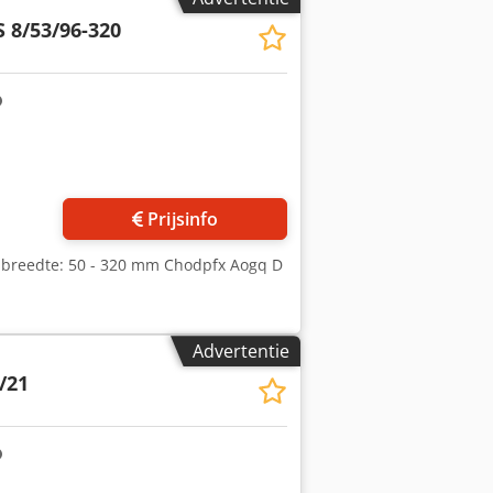
 8/53/96-320
Prijsinfo
dbreedte: 50 - 320 mm Chodpfx Aogq D
Advertentie
/21