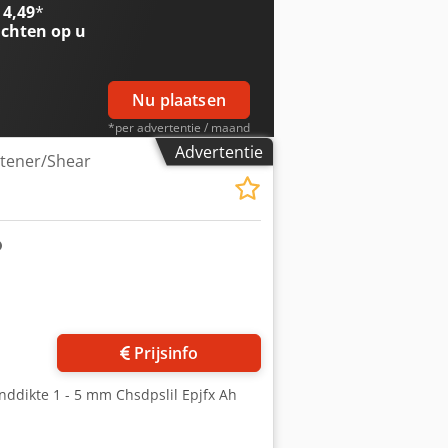
 4,49
*
chten op u
Nu plaatsen
*per advertentie / maand
Advertentie
htener/Shear
Prijsinfo
ddikte 1 - 5 mm Chsdpslil Epjfx Ah