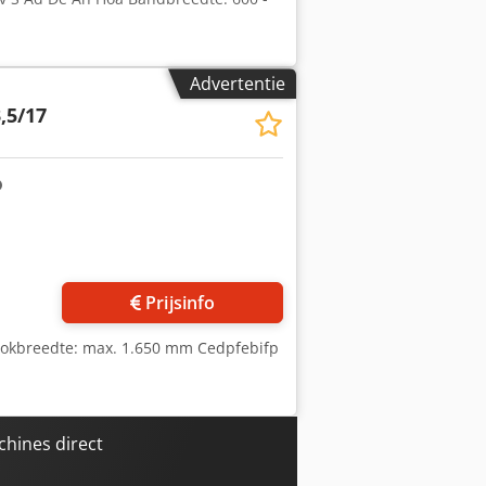
Advertentie
,5/17
Prijsinfo
rookbreedte: max. 1.650 mm Cedpfebifp
hines direct