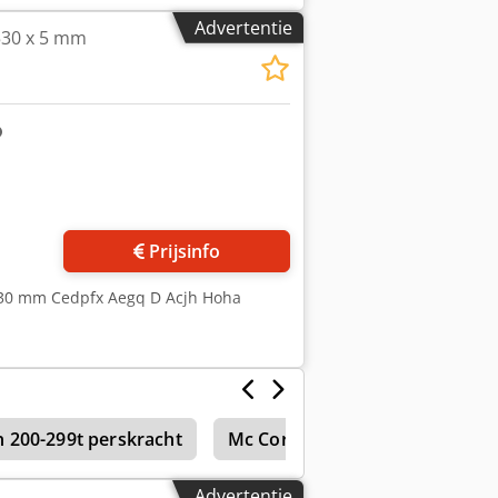
Advertentie
 530 x 5 mm
Vraag meer foto's aan
Prijsinfo
 530 mm Cedpfx Aegq D Acjh Hoha
 200-299t perskracht
Mc Cormick Mtx 185
Advertentie