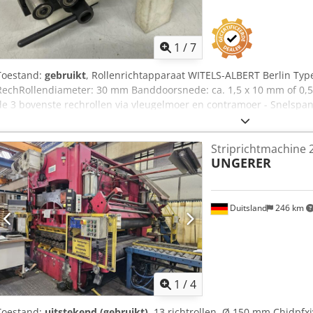
1
/
7
Toestand:
gebruikt
, Rollenrichtapparaat WITELS-ALBERT Berlin Typ
RechRollendiameter: 30 mm Banddoorsnede: ca. 1,5 x 10 mm of 0,5 x
de 3 bovenste rechrollen via vleugelmoer en contramoer - Snelspan
onderste rechrollen - Per 2 stuks voorvormer-rollen Ø 32 x 13 mm, 
richten van bandstaal, voor het laatst gebruikt voor ca. 1,5 x 10 
Striprichtmachine 
Heha Benodigde ruimte L x B x H: 250 x 100 x 150 mm Gewicht: 5 kg
UNGERER
Duitsland
246 km
1
/
4
Toestand:
uitstekend (gebruikt)
, 13 richtrollen, Ø 150 mm Chjdpfx