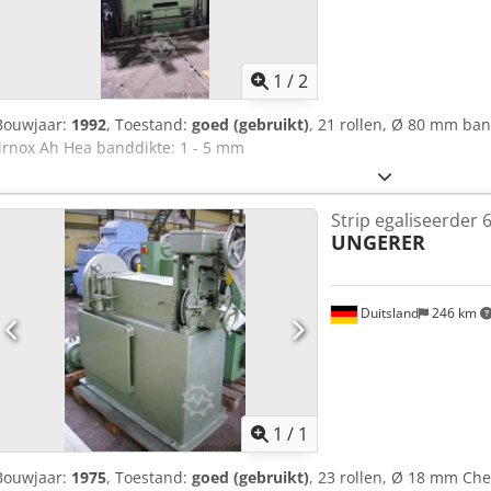
1
/
2
Bouwjaar:
1992
, Toestand:
goed (gebruikt)
, 21 rollen, Ø 80 mm ba
Iirnox Ah Hea banddikte: 1 - 5 mm
Strip egaliseerder 
UNGERER
Duitsland
246 km
Vraag meer
1
/
1
Bouwjaar:
1975
, Toestand:
goed (gebruikt)
, 23 rollen, Ø 18 mm Che