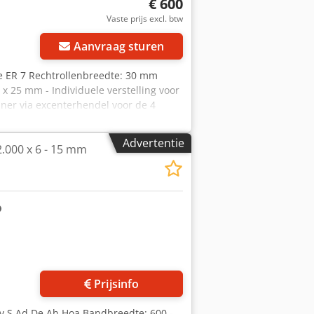
€ 600
Vaste prijs excl. btw
Aanvraag sturen
e ER 7 Rechtrollenbreedte: 30 mm
 25 mm - Individuele verstelling voor
ner via excenterhendel voor de 4
90° verdraaid gemonteerd - Voor het
mm banddoorsnede Cjdpfx Ahozczvdj
Advertentie
2.000 x 6 - 15 mm
 Goede staat
Prijsinfo
jv S Ad De Ah Hoa Bandbreedte: 600 -