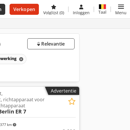
n
Verkopen
Taal
Volglijst
(0)
Inloggen
Menu
)
Relevantie
ewerking
Advertentie
t,
, richtapparaat voor
chtapparaat
erlin
ER 7
377 km