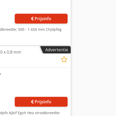
Vraag meer foto's aan
Prijsinfo
ndbreedte: 500 - 1.650 mm Chjdpfeg
Advertentie
60 x 0,8 mm
 foto's aan
Prijsinfo
dpfx Ajbif Egsh Hea strookbreedte: