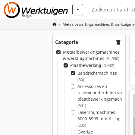
België
Metaalbewerkingsmachines & werktuigma
Categorie
Metaalbewerkingsmachines
& werktuigmachines
(31.930)
Plaatbewerking
(5.442)
Bandrichtmachines
(30)
Accessoires en
reserveonderdelen voor
plaatbewerkingsmachines
(341)
Lasersnijmachines
3000-3999 mm X-slag
(235)
Overige