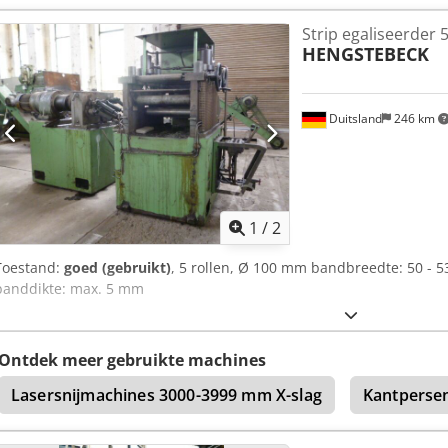
Strip egaliseerder
HENGSTEBECK
Duitsland
246 km
1
/
2
Toestand:
goed (gebruikt)
, 5 rollen, Ø 100 mm bandbreedte: 50 -
banddikte: max. 5 mm
Ontdek meer gebruikte machines
Lasersnijmachines 3000-3999 mm X-slag
Kantpersen