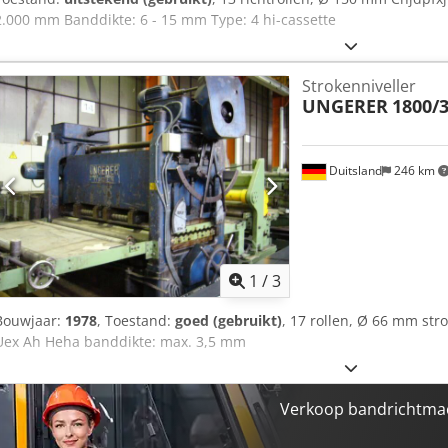
2.000 mm Banddikte: 6 - 15 mm Type: 4 hi-cassette
Strokenniveller
UNGERER
1800/3
Duitsland
246 km
1
/
3
Bouwjaar:
1978
, Toestand:
goed (gebruikt)
, 17 rollen, Ø 66 mm st
Uex Ah Heha banddikte: max. 3,5 mm
Verkoop bandrichtmac