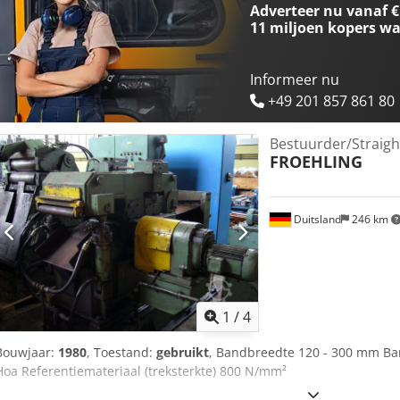
Adverteer nu vanaf €
11 miljoen kopers
wa
Informeer nu
+49 201 857 861 80
Bestuurder/Straig
FROEHLING
Duitsland
246 km
1
/
4
Bouwjaar:
1980
, Toestand:
gebruikt
, Bandbreedte 120 - 300 mm Ban
Hoa Referentiemateriaal (treksterkte) 800 N/mm²