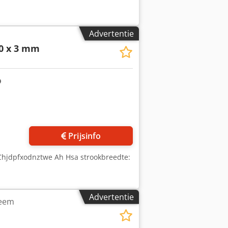
Advertentie
50 x 3 mm
Vraag meer foto's aan
Prijsinfo
m Chjdpfxodnztwe Ah Hsa strookbreedte:
Advertentie
teem