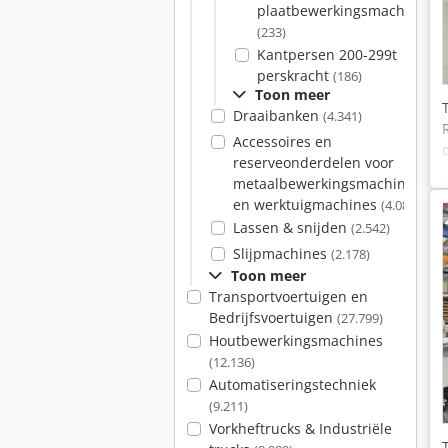
plaatbewerkingsmachines
(233)
Kantpersen 200-299t
perskracht
(186)
Toon meer
Draaibanken
(4.341)
Accessoires en
reserveonderdelen voor
metaalbewerkingsmachines
en werktuigmachines
(4.081)
Lassen & snijden
(2.542)
Slijpmachines
(2.178)
Toon meer
Transportvoertuigen en
Bedrijfsvoertuigen
(27.799)
Houtbewerkingsmachines
(12.136)
Automatiseringstechniek
(9.211)
Vorkheftrucks & Industriële