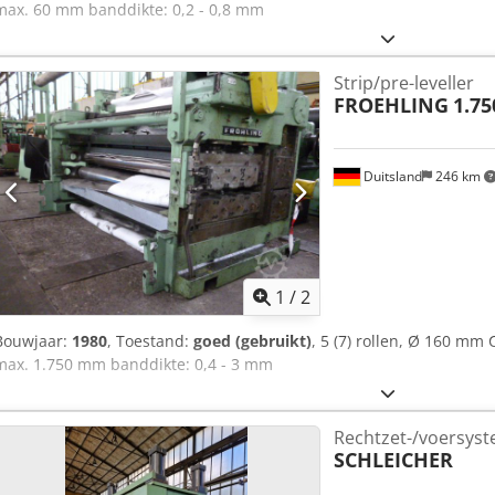
max. 60 mm banddikte: 0,2 - 0,8 mm
Strip/pre-leveller
FROEHLING
1.7
Duitsland
246 km
1
/
2
Bouwjaar:
1980
, Toestand:
goed (gebruikt)
, 5 (7) rollen, Ø 160 m
max. 1.750 mm banddikte: 0,4 - 3 mm
Rechtzet-/voersys
SCHLEICHER