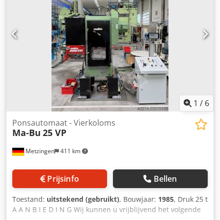
Optioneel: geluidsisolerende veiligheidscabine / -
behuizing
1
/
6
Ponsautomaat - Vierkoloms
Ma-Bu
25 VP
Metzingen
411 km
Prijsinfo
Bellen
Toestand:
uitstekend (gebruikt)
, Bouwjaar:
1985
, Druk 25 t
A A N B I E D I N G Wij kunnen u vrijblijvend het volgende
aanbieden, onder voorbehoud van tussentijdse verkoop en