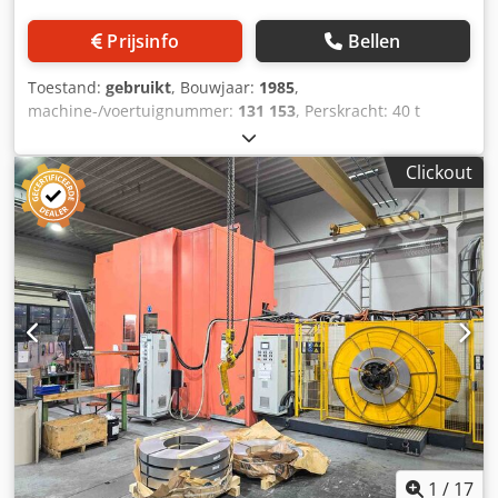
positie, max. coilgewicht 4000 kg, max. coil-Ø 1500 mm,
max. spoelbreedte 500 mm, - bevestigde richtmachine
Prijsinfo
Bellen
voor maximale plaatbreedte 400 mm, de plaatgeleiding is
is in breedte verstelbaar, plaatdikte verstelbaar 1-3 mm -
Toestand:
gebruikt
, Bouwjaar:
1985
,
Automatische circulerende oliesmering met bewaking, -
machine-/voertuignummer:
131 153
, Perskracht: 40 t
hydraulische overbelastingsbeveiliging, gemotoriseerde
Verstelbare slag van de ram: 8 - 50 mm Ramverstelling: 50
ramverstelling 125 mm - Transportband voor de
mm Inbouwhoogte (slag beneden, verstelling boven): 310
afgewerkte persdelen, aparte schakelkast -1990
Clickout
mm Afstand tussen de staanders L-R: 820 mm
gemoderniseerd Perscapaciteit 160 ton (1.600 kN)
Tafelopspanvlak ca.: 810 x 450 mm Ramopspanvlak ca.: 720
Opspanbereik tafel 1.100 x 1.280 mm Ram klembereik 850
x 350 mm Doorvalopening in tafel: 600 x 110 mm Slagen
x 890 mm Afstand tussen ramgeleiders 1.120 mm Afstand
per minuut: 100 - 1.000 min-1 Tafelhoogte boven vloer:
tussen kolommen (onder geleidingen) 1.350 mm Aantal
1.030 mm Vermogensbehoefte: 19,5 kW Machinegewicht
slagen, traploos 40 - 120 /min Aanpassing slag 30, 68, 114
ca.: 6,8 t Crjdpfx Afsuqc Agjqef Extra uitrusting
en 160 mm Ramaanpassing, motoraangedreven 125 mm
Montagehoogte, afhankelijk van slag Cjdpfx Afet Hwz
Noqjrf zonder klemplaat 460 - 650 mm met klemplaat 340 -
530 mm Toelaatbaar aantal slagen in relatie tot
materiaaltoevoer, 300 mm = 40 - 60 slagen 150 mm = 120
slagen Totale elektrische belasting, ongeveer 40 kW - 500 V
- 50 Hz Gewicht, ongeveer 24.000 kg Accessoires / Speciale
functies: * FREI / WEINGARTEN richtmachine, model AMR
1
/
17
04 So, met bovenloopbesturing (ruimtebesparend omdat