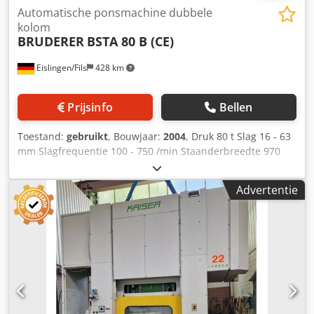
Automatische ponsmachine dubbele
kolom
BRUDERER
BSTA 80 B (CE)
Eislingen/Fils
428 km
Prijsinfo
Bellen
Toestand:
gebruikt
, Bouwjaar:
2004
, Druk 80 t Slag 16 - 63
mm Slagfrequentie 100 - 750 /min Staanderbreedte 970
mm Inbouwhoogte (slag + stelslag boven) 380 mm
Zijdelingse doordoorstand staander 380 mm
Advertentie
Tafeloppervlak 940 x 910 mm Doorvalopening in tafel 770 x
190 mm Tafelhoogte boven vloer 1180 mm Slagvlak 940 x
510 mm Slagverstelling 76 mm Materiaalbreedte 203 mm
Materiaaldikte - 6,0 mm Voedingslengte 0 - 120 mm
Aandrijvingsvermogen 37,0 kW Gewicht 14,50 t
Ruimtebehoefte ca. 2,7 x 1,7 x 3,6 m Met traploos
regelbare draaistroomaandrijving, pneumatische
koppeling/remcombinatie, halfautomatische
slagverstelling, automatische slagvlakverstelling, vaste