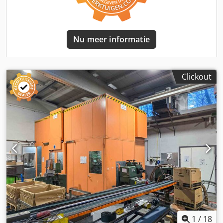
veiligheidsinspectie door Bruderer: september 2025 – geen
gebreken geconstateerd Bandaanvoerinstallatie Fabrikant:
Kohler Maschinenbau GmbH, Lahr, Duitsland Type: BZA
ABH 2000.2H – KRS 18.260/19 – BF1 Machine nummer:
Nu meer informatie
41000 Bouwjaar: 2021 Aangesloten vermogen: 10 kW
Voedingsspanning: 400 V, 50 Hz Aanvoertype: BBV 300
Gemotoriseerde afroller met geel veiligheidshek
Clickout
1
/
18