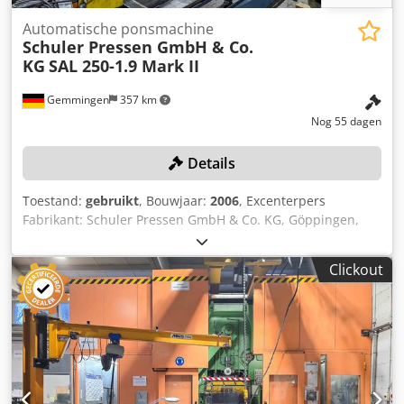
Automatische ponsmachine
Schuler Pressen GmbH & Co.
KG
SAL 250-1.9 Mark II
Gemmingen
357 km
Nog 55 dagen
Details
Toestand:
gebruikt
, Bouwjaar:
2006
, Excenterpers
Fabrikant: Schuler Pressen GmbH & Co. KG, Göppingen,
Duitsland Type: SAL 250-1.9 Mark II Serienummer:
A/260156 (Machinenr. 2006-260156) Bouwjaar: 2006
Clickout
Perskracht: 2.500 kN (250 ton) Slagfrequentie: 80–400
slagen/min Aandrijvingsvermogen: 51 kW bij 2.000 tpm
Slag van de ram: 30 mm Ramverstelling: 100 mm Ramhef:
75 mm Csdpfxozil S Is Afqjrf Inbouwhoogte (tafelplaat tot
ram, ram onder, ramverstelling boven): 550 mm
Tafelmaten: 1.950 x 1.060 mm (volgens tekening)
Rambodem: 1.950 x 800 mm (volgens tekening) Perslucht: