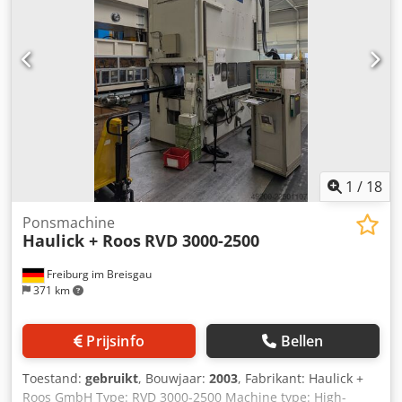
1
/
18
Ponsmachine
Haulick + Roos
RVD 3000-2500
Freiburg im Breisgau
371 km
Prijsinfo
Bellen
Toestand:
gebruikt
, Bouwjaar:
2003
, Fabrikant: Haulick +
Roos GmbH Type: RVD 3000-2500 Machine type: High-