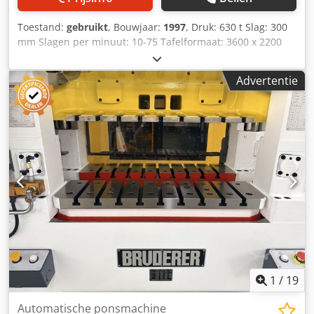
Toestand:
gebruikt
, Bouwjaar:
1997
, Druk: 630 t Slag: 300
mm Slagen per minuut: 10-75 Tafelformaat: 3600 x 2200
mm Doorgangsbreedte: 4000 mm Ramvlak: 3600 x 2200
mm Zijdelingse staanderdoorgang: 2000 mm Crjdpfx Afswx
Advertentie
R Rdsqef Ramverstelling: 150 mm Inbouwhoogte (slag
beneden, verst. boven): 1000 mm Bedrijfsspanning: 400 V
Bouwhoogte boven vloer: 7600 mm Persdiepte onder vloer:
2500 mm Totaal benodigde vermogen: 160 kW
Machinegewicht ca. 225 t Benodigde ruimte ca. 750 m²
Complete plaatuitsnij-installatie met
afwikkel-/aanvoerinstallatie en stapelaar. De installatie is
geschikt voor bandbreedte 300-1600 mm en banddikte 0,5-
3 mm. De machine heeft twee schuiftafels die aan de
voorzijde wisselen. Aan de zijkant bevindt zich de
stapelinstallatie met twee pallets. Het stapelen vindt
tevens aan de achterzijde plaats met 2 pallets. 3-voudige
coilaanvoer, elk 25 t, afwikkelhaspel Schnutz, bandinvoer,
richtmachine en walsaanvoer.
1
/
19
Automatische ponsmachine