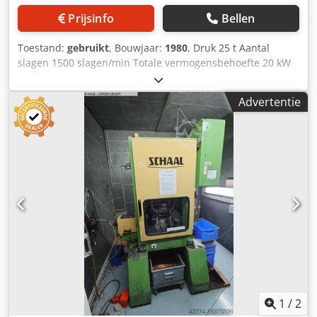
goede staat! Pers is regelmatig onderhouden! Klik
Prijsinfo
Bellen
binnenkort hier voor een video van de machine. Levering:
direct uit voorraad, FCA Metzingen Betaling: netto, na
Toestand:
gebruikt
, Bouwjaar:
1980
, Druk 25 t Aantal
ontvangst van de factuur Wij zien uw opdracht graag
slagen 1500 slagen/min Totale vermogensbehoefte 20 kW
tegemoet. Verdere mechanische en hydraulische persen
A A N B I E D I N G Wij kunnen u vrijblijvend uit voorraad
en andere werktuigmachines op voorraad – gelieve onze
aanbieden, onder voorbehoud van tussentijdse verkoop en
actuele voorraad op onze website te raadplegen.
Advertentie
vergissingen: BRUDERER Snelpers met massabalans Type
BSTA 25 Bouwjaar 1980 _____ Nominale perskracht 25 ton
Aantal slagen min. – max. 100 - 800 / 950 / 1075 / 1240 /
1350 / 1500 slagen/min. Instelbare slaglengtes 13 / 16 / 19
/ 25 / 32 / 38 mm Ramverstelling 51 mm Tafelmaten 530 x
530 mm Bovenplaat ram ca. 360 x 430 mm Inbouwhoogte
230 - 281 mm Frontale opening voor gereedschapswissel
ca. 540 mm Instelbare bandinvoelhoogte 80 – 150 mm
Max. bandbreedte / zijdelingse doorgang links 202 / 203
mm Hoofdaandrijving ca. 18 kW Totale aandrijving ca. 20
kW - 380 V – 50 Hz Gewicht ca. 4.500 kg Toebehoren /
Speciale uitrusting • BRUDERER-systeem voor volledige
massabalans via een dwars geplaatste excenter-as en een
instelbaar hefboomsysteem. • BRUDERER
1
/
2
bandaanvoerapparaat, links gemonteerd, type BBV