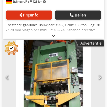
Eislingen/Fils
428 km
Voedingslengte: 0,1–999,9 mm Voedingsnauwkeurigheid:
±0,1 mm Walsdiameter: 100 mm Bandhoogteverstelling:
100 mm, handmatig mechanisch Opmerking: De
Prijsinfo
Bellen
stempelleiding moet worden vernieuwd. De installatie is
momenteel nog operationeel en functioneel. Voor een
Toestand:
gebruikt
, Bouwjaar:
1995
, Druk: 100 ton Slag: 20
volledige demontage en de installatie van nieuwe
- 120 mm Slagen per minuut: 40 - 240 Staande breedte:
leidingen is een offerte van de fabrikant beschikbaar ter
1300 mm Inbouwhoogte (slag + bovenste
waarde van ca. 200.000 €. Op verzoek stellen wij graag
stempelaanpassing): 670 mm Zijdelingse staande
video's van de werkende installatie ter beschikking.
Advertentie
doorgang: 400 mm Tafeloppervlak: 1200 x 800 mm
Doorgang in de tafel: 900 x 200 mm Tafelhoogte boven
vloer: 1150 mm Stempeloppervlak: 1130 x 650 mm
Stempelaanpassing: 80 mm Materiaalbreedte: 250 mm
Csdpfx Afszrpvceqsrf Materiaaldikte: 0,3 - 3,0 mm
Materiaaldoorsnede: 750 mm² Voerstap lengte: 1 - 9999,9
mm Aandrijfvermogen: 22,0 kW Gewicht: 16,0 ton
Benodigde ruimte (B x D x H): 3,7 x 2,5 x 3,7 m Hoogte
boven vloer: 3,7 m Met traploos regelbare aandrijving (PIV-
versnellingsbak), pneumatische koppeling-/remcombinatie
(Ortlinghaus), elektronische perskrachtbewaking
(tweekanaals), automatische slagverstelling, motorische
stempelaanpassing, pneumatische