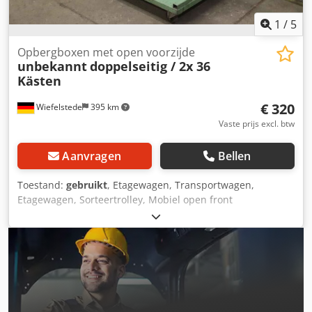
1
/
5
Opbergboxen met open voorzijde
unbekannt
doppelseitig / 2x 36
Kästen
€ 320
Wiefelstede
395 km
Vaste prijs excl. btw
Aanvragen
Bellen
Toestand:
gebruikt
, Etagewagen, Transportwagen,
Etagewagen, Sorteertrolley, Mobiel open front
opslagbakkenrek -Open front opslag bin rack: Mobiel open
front opslag bin rack, dubbelzijdig -Opbergcapaciteit: 72
opbergbakken met open voorzijde -Afmetingen:
690/500/H895 mm -Gewicht: 24 kg Dedoitapiepfx Ad Nswa