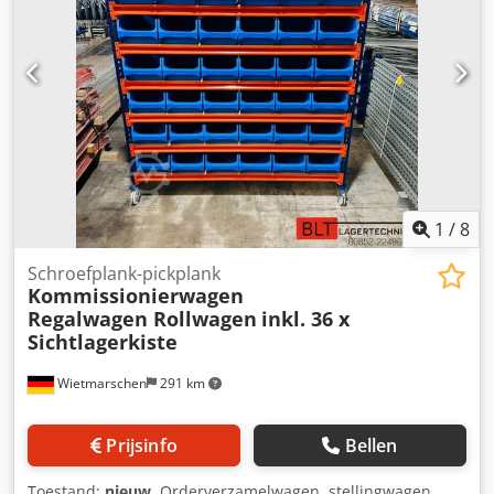
1
/
8
Schroefplank-pickplank
Kommissionierwagen
Regalwagen Rollwagen
inkl. 36 x
Sichtlagerkiste
Wietmarschen
291 km
Prijsinfo
Bellen
Toestand:
nieuw
, Orderverzamelwagen, stellingwagen,