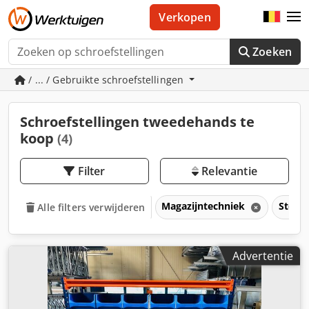
Verkopen
Zoeken
/ ... / Gebruikte schroefstellingen
Schroefstellingen tweedehands te
koop
(4)
Filter
Relevantie
Magazijntechniek
Stell
Alle filters verwijderen
Advertentie