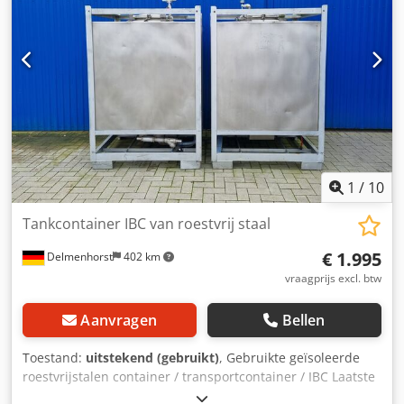
1
/
10
Tankcontainer IBC van roestvrij staal
€ 1.995
Delmenhorst
402 km
vraagprijs excl. btw
Aanvragen
Bellen
Toestand:
uitstekend (gebruikt)
, Gebruikte geïsoleerde
roestvrijstalen container / transportcontainer / IBC Laatste
gebruik: Voedsel Artikelnummer: 10845 Inhoud: ca. 1000