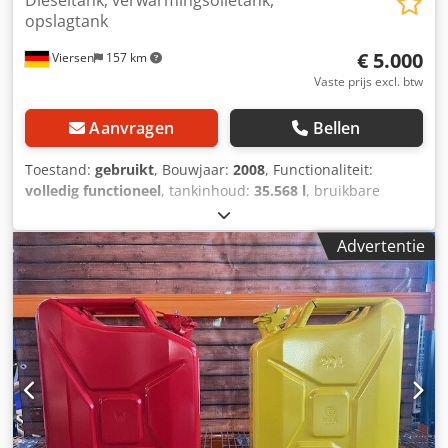
Dieseltank, verwarmingsolietank,
opslagtank
€ 5.000
Viersen
157 km
Vaste prijs excl. btw
Aanvragen
Bellen
Toestand:
gebruikt
, Bouwjaar:
2008
, Functionaliteit:
volledig functioneel
, tankinhoud:
35.568 l
, bruikbare
tankinhoud:
35.000 l
, totale lengte:
8.100 mm
, totale
breedte:
2.800 mm
, totale hoogte:
3.200 mm
, inwendige
Advertentie
diameter:
2.500 mm
, buitendiameter:
2.800 mm
,
Dubbelwandige stalen opslagtank met twee mangaten en
isolatie, lekdetectie Dcjdszfqcdepfx Acdok