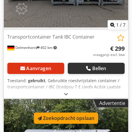
1
/
7
Transportcontainer Tank IBC Container
€ 299
Delmenhorst
402 km
vraagprijs excl. btw
Aanvragen
Bellen
Toestand:
gebruikt
, Gebruikte roestvrijstalen container /
transportcontainer / IBC Dcedpsu T E Uvofx Acdsk Laatste
gebruik: Chemicaliën Artikelnummer: 10288 Inhoud: 500
liter Type: Verticaal in gegalvaniseerd stapelframe
Advertentie
Materiaal (natte delen): 1.4301 / AISI304 Uitvoering:
Enkelwandig Bodem: Gebogen Bovenkant: Gebogen
Zoekopdracht opslaan
Bedrijfsdruk volgens typeplaatje: +0,2 bar Afmetingen
tank: Totale breedte: 1200mm Totale lengte: 1000mm
Totale hoogte: 1000mm Materialen: Interieur: 1.4301 / AISI