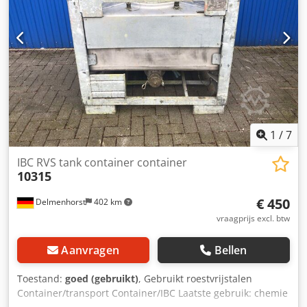
hoogte: 665mm Materialen Interieur: 14301 / AISI 304
Externe onderdelen: 14301 / AISI 304 Uitrusting:
Typeplaatje: nee Klemring
1
/
7
IBC RVS tank container container
10315
€ 450
Delmenhorst
402 km
vraagprijs excl. btw
Aanvragen
Bellen
Toestand:
goed (gebruikt)
, Gebruikt roestvrijstalen
Container/transport Container/IBC Laatste gebruik: chemie