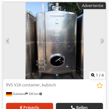
containervoeten ⦁ 1 afvoer 2'' zijdelings naar de mantel
Advertentie
geleid met kogelkraan ⦁ 1 ontluchting Ø33,7 x 3,6 mm,
buiten de isolatie aan de zijkant van de tank naar beneden
met kogelkraan ⦁ 1 aansluiting DN 125, buiten eindigend in
flens, binnen in het midden van de tank met 90° bocht ⦁ 1
aansluiting DN 125, eindigend in een flens aan de
buitenkant, omhoog geleid in de tank en eindigend in het
midden van de tank via 2x 90° bochten De isolatie van de
(nieuwe) container leveren wij op aanvraag in elke
gewenste dikte. Als u interesse heeft, neem dan contact
met ons op!
1
/
4
RVS V2A container, kubisch
Duitsland
330 km
Prijsinfo
Bellen