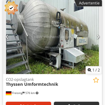
Advertentie
80.000 liter Materiaal: roestvrij staal 1.4571 (AISI 316Ti)
Plaatsing/positie: staand op een betonnen sokkel
Basiskonstructie: cilindervormige tank met een
koepelvormig bovenstuk Dedpfx Aezi An Hocdeck
Voorzieningen: isolatie; bekleding; hijsoog;
reinigingsleiding.
1
/
2
CO2-opslagtank
Thyssen Umformtechnik
Freising
576 km