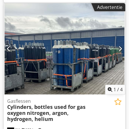
liter Type: Verticaal in gegalvaniseerd stapelframe Hoogte
Advertentie
voeten: 100mm Materiaal (natte delen): 14301 / AISI 304
Mangat: 400mm Dcedpfx Acouy Ratjdek Uitvoering: Met
isolatie en elektrische verwarming (verwarming niet getest)
Bedrijfsdruk volgens typeplaatje: ATM Afmetingen tank:
Totale breedte: 1020mm Totale lengte: 1220mm Totale
hoogte: 1790mm Materialen: Interieur: 14301 / AISI 304
Externe delen: 14301 / AISI 304 Uitrusting: Typeplaatje: nee
Diameter uitlaat: 37mm Isolatie Elektrische verwarming
niet getest
1
/
4
Gasflessen
Cylinders, bottles used for gas
oxygen
nitrogen, argon,
hydrogen, helium