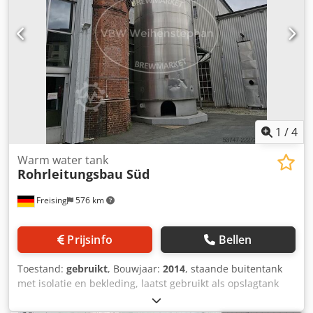
inspectieluik
1
/
4
Warm water tank
Rohrleitungsbau Süd
Freising
576 km
Prijsinfo
Bellen
Toestand:
gebruikt
, Bouwjaar:
2014
, staande buitentank
met isolatie en bekleding, laatst gebruikt als opslagtank
voor warm water. Machine (toevoeging): staande
buitentank van roestvrij staal met isolatie. Bruto-inhoud: