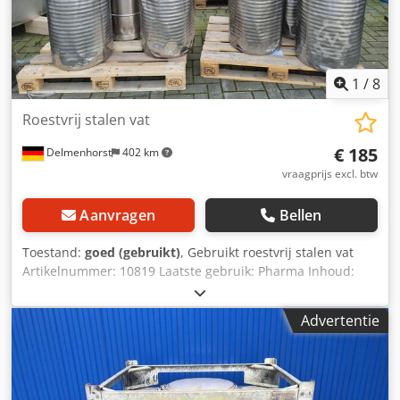
Verwijderbaar deksel
1
/
8
Roestvrij stalen vat
€ 185
Delmenhorst
402 km
vraagprijs excl. btw
Aanvragen
Bellen
Toestand:
goed (gebruikt)
, Gebruikt roestvrij stalen vat
Artikelnummer: 10819 Laatste gebruik: Pharma Inhoud:
100 liter Dcsdpfx Aotqd Nuecdjk Type: Verticaal Materiaal
(bevochtigde onderdelen): 14301 / AISI 304 Ontwerp:
Advertentie
Enkelwandig Bedrijfsdruk volgens typeplaatje: ATM
Afmetingen tank: Binnendiameter: 450mm
Buitendiameter: 454mm Cilindrische hoogte: 640mm
Totale breedte: 480mm Totale lengte: 500mm Totale