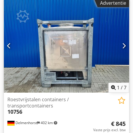
Advertentie
/ AISI304 Mangat: 450 mm Uitvoering: enkelwandig
Werkdruk volgens typeplaatje: atmosferisch Afmetingen
tank: Totale breedte: 1270 mm Totale lengte: 1080 mm
Totale hoogte: 1900 mm Hoogte poten: 120 mm Materialen:
Djdpfx Ajyvgprjcdeck Binnenzijde: 1.4301 / AISI 304
Buitendelen: roestvrij staal Uitrusting: Typeplaatje: ja
Uitlaatdiameter: DN250 Uitlaatklep: vlinderklep Afstand
afvoer tot grond: 200 mm
1
/
7
Roestvrijstalen containers /
transportcontainers
10756
€ 845
Delmenhorst
402 km
Vaste prijs excl. btw