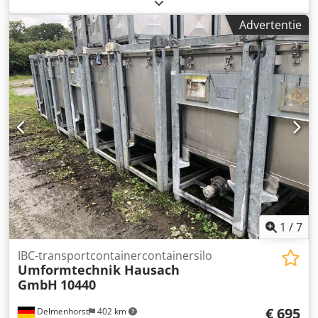
Artikelnummer: 10315 Tank gereinigd! Volume: 500 liter
Type: staande in gegalvaniseerd stapel rack Materiaal
Advertentie
(Media-Touched): 1, 4301/AISI304 Uitvoering: One-wailed
Bodem: gewelfd Usehigh: gewelfd Operating print volgens
typeplaatje: + 0,2 bar Afmetingen containers: Dedpfx Acod
I S Ulodsck Totale breedte: 1200mm Totale lengte: 1000mm
Totale hoogte: 1000mm Materialen: Binnen: 4301/AISI 304
Exterieur onderdelen: gegalvaniseerd staal Voorzieningen:
Type plaatje: Ja Diameter uitloop: 50mm Uitloop type:
DN50 Crash Valve: Ja
1
/
7
IBC-transportcontainercontainersilo
Umformtechnik Hausach
GmbH
10440
€ 695
Delmenhorst
402 km