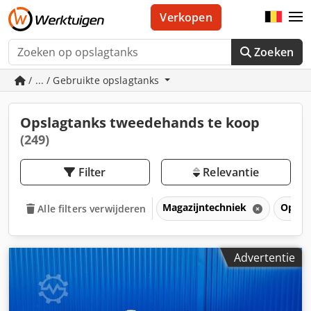
Verkopen
Zoeken
/ ... / Gebruikte opslagtanks
Opslagtanks tweedehands te koop
(249)
Filter
Relevantie
Magazijntechniek
Opsla
Alle filters verwijderen
Advertentie