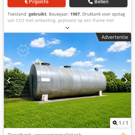
Prijsinfo
Bellen
Toestand:
gebruikt
, Bouwjaar:
1987
, Druktank voor opslag
van CO2 met omkasting, geplaatst op een frame met
ventilator en schakelkast. Machine (extra): liggende
hogedrukopslagtank met omkasting Brutovolume: 31.000 l
Advertentie
Max. bedrijfsdruk: 22 bar Dodpfxjzizpps Acdjck Ligging /
positie: liggend op frame Basisonderbouw: cilindrische
tank met klöpperbodems Uitrusting: omkasting;
manometer; ventilator; schakelkast
1
/
1