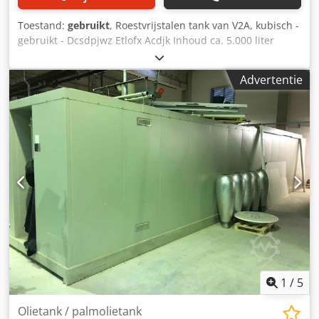
Toestand:
gebruikt
, Roestvrijstalen tank van V2A, kubisch -
gebruikt - Dcsdpjwz Etlofx Acdjk Inhoud ca. 5.000 liter
Totale hoogte ca. 2.650 mm Bedrijfsdruk: drukloos
Materiaal binnenwand: V2A (1.4301) Materiaal voeten: V2A
Advertentie
(1.4301) Buitenzijde oppervlak: gemarmerd Uitrusting
Staande uitvoering: klotvoet Aantal: 4 Bevestiging: vast
Bovenzijde: vlakke bodem Onderzijde: vlakke bodem
Bovenzijde: • 2 x hijsogen • 1 x deksel met beugel en
geïntegreerde ontluchting Mantel: • 1 x mangat 440 x 345
mm met draaibare beugel • 1 x schroefnippel DN 25 • 1 x
schroefnippel DN 50 • 1 x monsterkraan • 1 x optische
niveaumeter • 1 x ladderhaak Onderzijde: • 1 x uitlaat DN
50 naar voren uitgevoerd Verder volgens foto's
Beschikbaar aantal: 16
1
/
5
Olietank / palmolietank