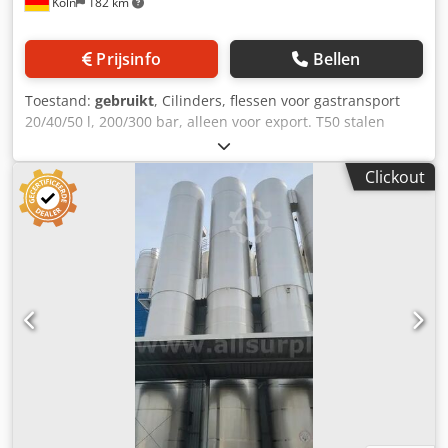
Köln
182 km
Prijsinfo
Bellen
Toestand:
gebruikt
, Cilinders, flessen voor gastransport
20/40/50 l, 200/300 bar, alleen voor export. T50 stalen
gasfles, 50 l, 200 bar, 288 stuks Dcodpfx Aeyfpg Necdjk T40
stalen gasfles, 40 l, 200 bar, 288 stuks T23 stalen gasfles,
Clickout
20 l, 300 bar, 288 stuks Alle flessen zijn compleet, leeg en
exportklaar.