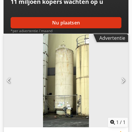
11 miljoen kopers
wachten op u
Nu plaatsen
*per advertentie / maand
Advertentie
1
/
1