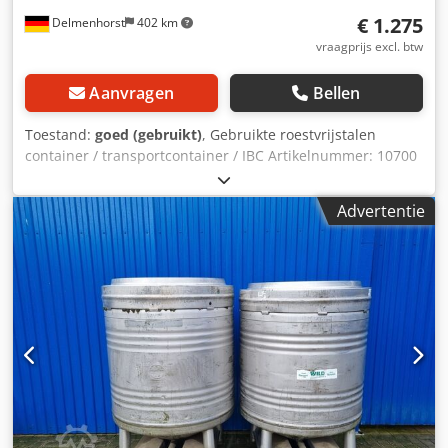
goederenuitgifte, logistiek, terugbouw en volledige
€ 1.275
Delmenhorst
402 km
oplevering. Of u nu op ons bent gewezen via
vraagprijs excl. btw
zwaarlastrekken of op zoek bent naar een verzinkt
zwaarlastrek / zwaarlastrek-systeem – wij garanderen de
Aanvragen
Bellen
beste voorwaarden. Neem contact met ons op voor een
vrijblijvende offerte!
Toestand:
goed (gebruikt)
, Gebruikte roestvrijstalen
container / transportcontainer / IBC Artikelnummer: 10700
Laatste gebruik: Aromaproductie Inhoud: 1000 liter Type:
Staand in roestvrijstalen stapelframe Materiaal
Advertentie
(bevochtigde onderdelen): 1.4301 / AISI304 Mangat:
400mm Uitvoering: Enkelwandig Werkdruk volgens
typeplaatje: +0,27 Bar Dcjdpfx Acjkn R Hrsdek Afmetingen
tank: Totale breedte: 1000mm Totale lengte: 1200mm
Totale hoogte: 1525mm Materialen: Binnenkant: 1.4301 /
AISI 304 Buitenkant: 1.4301 / AISI 304 Voorzieningen:
Typeplaatje: Ja Diameter uitloop: 32mm Afvoerkraan:
Kogelkraan Afstand afvoer tot vloer: 230mm Gewicht leeg:
208 KG