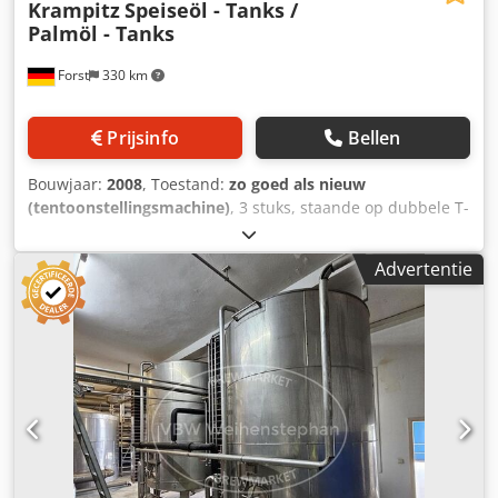
Krampitz
Speiseöl - Tanks /
Palmöl - Tanks
Forst
330 km
Prijsinfo
Bellen
Bouwjaar:
2008
, Toestand:
zo goed als nieuw
(tentoonstellingsmachine)
, 3 stuks, staande op dubbele T-
rails, rechthoekige, koelbare/ verwarmbare, geïsoleerde
stalen tanks, bouwjaar 2008 - gebruikt - (voormalige
Advertentie
palmolie opslagtanks) inhoud ca. 45.400 ltr. lengte ca.
12.000 mm breedte ca. 2.400 mm hoogte ca. 2.900 mm op
tankdak: 1 mangat DN 600 Dcedpod Tmcvjfx Acdek 1 mof 2
1 mof 3" 1 afzuigflens DN 160 1 stopcontact ½ toevoer en
retour voor verwarmingsregister 2" aan de voorkant: 1
vulpijp DN 80 Isolatie: 80 mm minerale wol verder volgens
tekening + foto's