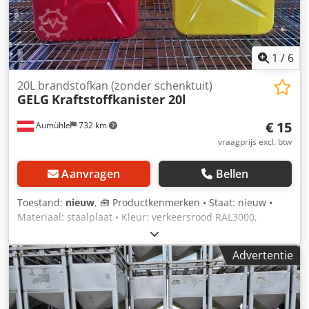
1
/
6
20L brandstofkan (zonder schenktuit)
GELG
Kraftstoffkanister 20l
€ 15
Aumühle
732 km
vraagprijs excl. btw
Aanvragen
Bellen
Toestand:
nieuw
, 🧰 Productkenmerken • Staat: nieuw •
Materiaal: staalplaat • Kleur: verkeersrood RAL3000,
zinkgeel RAL1018 • Volume: 20 l • Breedte: 165 mm •
Lengte: 345 mm • Hoogte: 470 mm • Eigen gewicht: 4,3 kg •
Advertentie
TÜV-gekeurd: ja • Brandstoftypes: geschikt voor alle •
Inclusief hijsbeugel en vergrendeling •
Brandstofbestendig: binnen en buiten • Tuit: niet
inbegrepen 💰 Prijs € 15,- exclusief BTW per stuk • Korting