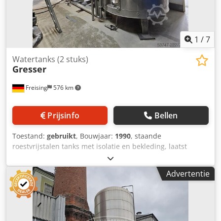
1
/
7
Watertanks (2 stuks)
Gresser
Freising
576 km
Prijsinfo
Bellen
Toestand:
gebruikt
, Bouwjaar:
1990
, staande
roestvrijstalen tanks met isolatie en bekleding, laatst
gebruikt als opslagtanks voor ontgast water. Machine
(aanvullende informatie): staande, geïsoleerde
Advertentie
roestvrijstalen tanks Bruto-inhoud per stuk: 14.340 liter
Materiaal: roestvrij staal Dodpfx Acezi Apksdock
Plaatsing/positie: per stuk op 3 poten staand
Basisconstructie: cilindrische mantel Uitrusting:
afvoerleiding met handventiel; overloop; ladderbeugel;