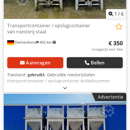
1
/
6
Transportcontainer / opslagcontainer
van roestvrij staal
€ 350
Delmenhorst
402 km
vraagprijs excl. btw
Aanvragen
Bellen
Toestand:
gebruikt
, Gebruikte roestvrijstalen
transportcontainer / opslagcontainer Artikelnummer:
10837 Eindgebruik: Voedsel Inhoud: ca. 650L Type: Staand
op vier poten met heftrucktunnel Materiaal (bevochtigde
Advertentie
delen): 1.4301 / AISI304 Uitvoering: Enkelwandig
Afmetingen container: Mangat: 400mm Dsdpswcd T Hefx
Acdeck Buitendiameter: 1000 mm Cilinder Hoogte: 800 mm
Totale hoogte: 1530 mm / 1560 mm Totale breedte: 1000
mm Totale lengte: 1000 mm Materialen: Binnenkant:
1.4301 / AISI 304 Buitenkant: 1.4301 / AISI 304 Faciliteiten: