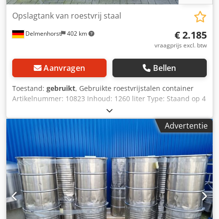
Opslagtank van roestvrij staal
€ 2.185
Delmenhorst
402 km
vraagprijs excl. btw
Aanvragen
Bellen
Toestand:
gebruikt
, Gebruikte roestvrijstalen container
Artikelnummer: 10823 Inhoud: 1260 liter Type: Staand op 4
poten Materiaal (bevochtigde delen: 1.4301 / AISI 304
Uitvoering: Enkelwandig Bedrijfsdruk volgens typeplaatje:
Advertentie
ATM Maximaal. bedrijfstemperatuur: +0 / +20 °C
Afmetingen container: Binnendiameter: 1190 mm
Buitendiameter: 1210 mm Cilindrische hoogte: 920 mm
Totale breedte: 1370 mm Totale lengte: 1370 mm Totale
hoogte: 1970 mm Hoogte van de voeten: 1000 mm
Materialen: Binnenkant: 1.4301 / AISI 304 Externe
onderdelen: 1.4301 / AISI 304 Faciliteiten: Typeplaatje: ja
Diameter uitloop: 47 mm Afstand van afvoer tot vloer: 220
mm Dsdpjwcd Taofx Acdeck Uitlaatklep: schijfklep