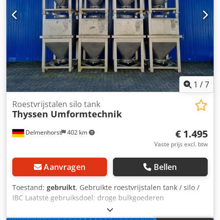
Uitlaat: DN50 DIN11851 Uitlaatklep: schijfklep Afstand van
afvoer tot vloer: 180 mm Hoogte van de voeten: 450 mm
Naamplaatje: nee
1
/
7
Roestvrijstalen silo tank
Thyssen Umformtechnik
€ 1.495
Delmenhorst
402 km
Vaste prijs excl. btw
Aanvragen
Bellen
Toestand:
gebruikt
, Gebruikte roestvrijstalen tank / silo /
IBC Laatste gebruiksdoel: droge bulkgoederen
Artikelnummer: 10895 Inhoud: 1160 liter Type: staand in
roestvrijstalen stapelrek Materiaal (media-contact): 1.4301