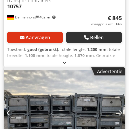
transportcontainers
10757
€ 845
Delmenhorst
402 km
vraagprijs excl. btw
Aanvragen
Bellen
Toestand:
goed (gebruikt)
, totale lengte:
1.200 mm
, totale
breedte:
1.100 mm
, totale hoogte:
1.670 mm
, Gebruikte
roestvrijstalen container / transportcontainer / IBC Laatste
gebruik: Chemicaliën Artikelnummer: 10757 Inhoud: 1000
Advertentie
liter Type: Verticaal in gegalvaniseerd stapelframe
Materiaal (natte delen): 1.4301 / AISI304 Mangat 400mm
Uitvoering: Enkelwandig Werkdruk volgens typeplaatje:
0,33 bar Leeggewicht: 222kg Afmetingen tank: Totale
breedte: 1100mm Totale lengte: 1200mm Totale hoogte:
1670mm Materialen: Interieur: 1.4301 / AISI 304 Externe
delen: Gegalvaniseerd staal Uitrusting: Djdpfx Aoq Rc
Erecdock Typeplaatje: Ja Uitloop diameter: 50mm Afstand
afvoer tot vloer: 230mm