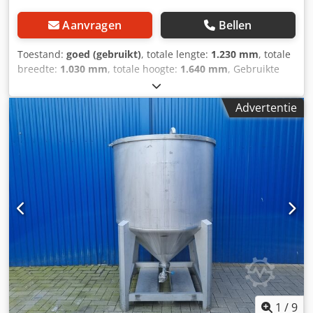
Aanvragen
Bellen
Toestand:
goed (gebruikt)
, totale lengte:
1.230 mm
, totale
breedte:
1.030 mm
, totale hoogte:
1.640 mm
, Gebruikte
roestvrijstalen container / transportcontainer / IBC Laatste
gebruik: Chemicaliën Artikelnummer: 10756 Inhoud: 1000
Advertentie
liter Type: Verticaal in gegalvaniseerd stapelframe
Materiaal (natte delen): 1.4301 / AISI304 Mangat 400mm
Uitvoering: Enkelwandig Werkdruk volgens typeplaatje: 0,1
bar Afmetingen tank: Totale breedte: 1030mm Totale
lengte: 1230mm Totale hoogte: 1640mm Materialen:
Interieur: 1.4301 / AISI 304 Externe delen: Gegalvaniseerd
staal Dcodpjq Rc H Nefx Acdek Uitrusting: Typeplaatje: Ja
Uitloop diameter: 50mm Afstand afvoer tot vloer: 240mm
1
/
9