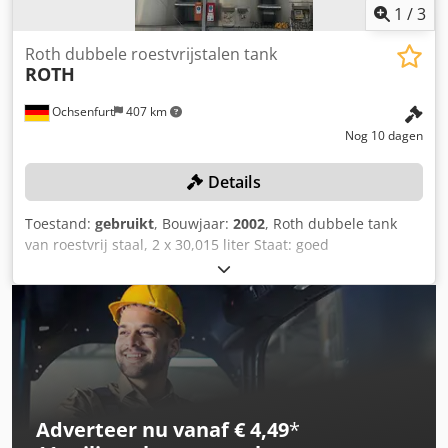
1
/
3
Roth dubbele roestvrijstalen tank
ROTH
Ochsenfurt
407 km
Nog 10 dagen
Details
Toestand:
gebruikt
, Bouwjaar:
2002
, Roth dubbele tank
van roestvrij staal, 2 x 30,015 liter Staat: goed
Dcedpfxszmakms Acdsk Sublocatie: E1
Adverteer nu vanaf € 4,49
*