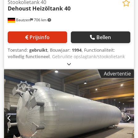
Stookolietank 40
Dehoust
Heizöltank 40
Bautzen
706 km
Prijsinfo
Bellen
Toestand:
gebruikt
, Bouwjaar:
1994
, Functionaliteit:
volledig functioneel
, Gebruikte opslagtank/stookolietank
staand model Opslagcapaciteit 40.000 liter volgens DIN
6616 D, dubbelwandig Dcsdpozq U U Uofx Acdsk gereinigd
Advertentie
en buiten gebruik gesteld