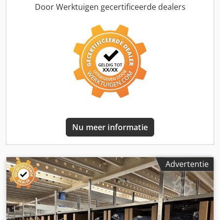
uitbreidingselementen: € 79,- vanaf 21
Door Werktuigen gecertificeerde dealers
uitbreidingselementen: € 75,- vanaf 50
uitbreidingselementen: € 69,- bij volledige afname: € 59,-
Fabrikant: Hofe Type: Orion Plus Bouwjaar: 2012 / 2013 ca.
5 vakken per element Afmetingen per vak: ca. 1,30 m x 80
cm Framehoogte ca.: 2,50 m Cjdezpf Enepfx Al Ieha
Draagkracht per vak: 190 kg Elementbelasting: 1.000 kg (op
sommige typeschilden staat een waarde van 200 kg, wat te
wijten is aan de draagkracht van het platform waarop de
stellingen staan; de stellingen zelf kunnen 1.000 kg
dragen). Staat: goed Beschikbaar: vanaf ca. augustus 2026,
of in overleg Locatie: regio Erfurt De foto's tonen een
Nu meer informatie
stelling met een diepte van 60 cm!
Advertentie