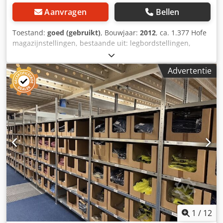
Aanvragen
Bellen
Toestand:
goed (gebruikt)
, Bouwjaar:
2012
, ca. 1.377 Hofe
magazijnstellingen, bestaande uit: legbordstellingen,
breedte 1,30 m, diepte 0,60 m, framehoogte 2,50 m –
gebruikt: Prijs, af locatie, (netto), gedemonteerd, verpakt
Advertentie
en geladen. Per basiseenheid (met 2 frames en 5
legborden): € 89,- Codpfx Alszpf Ezj Ioha Per
uitbreidingseenheid (1 frame en 5 legborden): tot 20
uitbreidingseenheden: € 75,- vanaf 21
uitbreidingseenheden: € 69,- vanaf 50
uitbreidingseenheden: € 65,- vanaf 100
uitbreidingseenheden: € 62,50,- vanaf 500
uitbreidingseenheden: € 59,- bij volledige afname: € 55,-
Fabrikant: Hofe Type: Orion Plus, HZG25613XL Bouwjaar:
2012 / 2013 ca. 5 legborden per eenheid Afmetingen per
legbord: ca. 1,30 m x 60 cm Framehoogte ca.: 2,50 m
Draagvermogen per legbord: 190 kg Draagvermogen per
eenheid: 1.000 kg (op sommige typeschilden staat een
waarde van 200 kg, wat te wijten is aan het
1
/
12
draagvermogen van de stelling waarop de