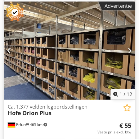
7.000,- (exclusief btw), gedemonteerd, verpakt en geladen.
Advertentie
Fabrikant: Hofe Type: Orion Plus Bouwjaar: 2012 / 2013 Ca.
5 vakken per rij Cjdpfxszpf E Ie Al Ijha Afmetingen per vak:
ca. 1,30 m x 50 cm Framehoogte ca.: 2,50 m
Draagvermogen per vak: 185 kg Draagvermogen per rij:
1.000 kg (op sommige typeplaatjes staat een waarde van
200 kg, wat te maken heeft met het draagvermogen van
het platform waarop de rekken staan; de rekken kunnen
1.000 kg dragen). Staat: goed Beschikbaar: vanaf ca.
augustus 2026, of in overleg Locatie: regio Erfurt
1
/
12
Ca. 1.377 velden legbordstellingen
Hofe
Orion Plus
€ 55
Erfurt
465 km
Vaste prijs excl. btw