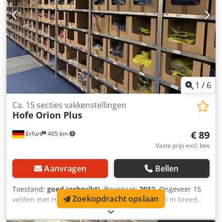
1
/
6
Ca. 15 secties vakkenstellingen
Hofe
Orion Plus
€ 89
Erfurt
465 km
Vaste prijs excl. btw
Aanvragen
Bellen
Toestand:
goed (gebruikt)
, Bouwjaar:
2012
, Ongeveer 15
Zoekopdracht opslaan
velden met Hofe-vakkenstellingen, vakken 1,30 m breed,
0,80 m diep, framehoogte 2 m - gebruikt: Prijs vanaf
locatie: € 1.335,00 (exclusief btw), gedemonteerd, verpakt