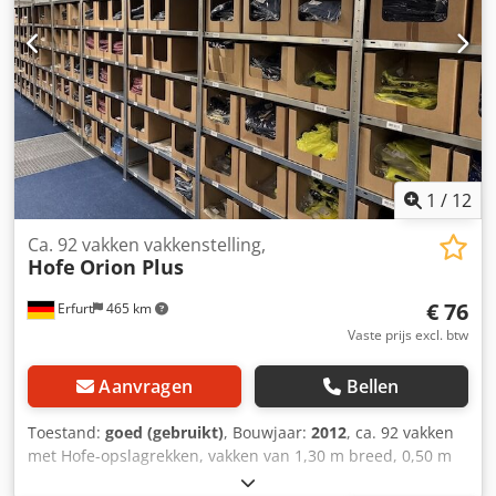
65,- € bij volledige afname: 59,- € Fabrikant: Nedcon Type:
steeksysteem Bouwjaar: 2019 - 2023 ca. 5 vakken per
element Afmetingen per vak: ca. 1470x600 mm,
Framehoogte ca.: 2000 mm, Draaglast per vak: 100 kg,
Elementlast: 500 kg Totaal aantal vakken: ca. 4.385 stuks
Staat: goed tot zeer goed (deels nog origineel verpakt!)
Beschikbaar: vanaf ca. augustus 2026, of in overleg Locatie:
omgeving Erfurt
1
/
12
Ca. 92 vakken vakkenstelling,
Hofe
Orion Plus
€ 76
Erfurt
465 km
Vaste prijs excl. btw
Aanvragen
Bellen
Toestand:
goed (gebruikt)
, Bouwjaar:
2012
, ca. 92 vakken
met Hofe-opslagrekken, vakken van 1,30 m breed, 0,50 m
diep, framehoogte 2,50 m – gebruikt: Prijs vanaf locatie: €