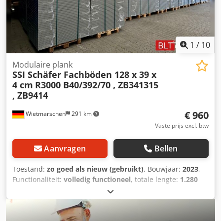
afhaal. Aanvullend transport of verzending van dit artikel
is mogelijk, maar brengt extra kosten met zich mee. Deze
kosten kunnen op aanvraag worden bepaald, afhankelijk
van de leveringslocatie en de omvang van de levering.
Chjdpfx Ajzrgdkjl Isa
1
/
10
Modulaire plank
SSI Schäfer Fachböden 128 x 39 x
4 cm
R3000 B40/392/70 , ZB341315
, ZB9414
€ 960
Wietmarschen
291 km
Vaste prijs excl. btw
Aanvragen
Bellen
Toestand:
zo goed als nieuw (gebruikt)
, Bouwjaar:
2023
,
Functionaliteit:
volledig functioneel
, totale lengte:
1.280
mm
, totale breedte:
390 mm
, totale hoogte:
40 mm
, 120
st. Legborden ca. 128 x 39 x 4 cm , SSI Schäfer R3000 , II.
keuze (nieuw) Stellingrekken Werkplaatsrekken ,
Opslagrekken , Handmatige opslag , Inschuifbare