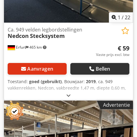
Hls Isha Totaal aantal vakken: ca. 9.079 stuks Staat: goed
tot zeer goed Beschikbaar: vanaf ca. augustus 2026, of in
overleg Locatie: omgeving Erfurt
1
/
22
Ca. 949 velden legbordstellingen
Nedcon
Stecksystem
€ 59
Erfurt
465 km
Vaste prijs excl. btw
Aanvragen
Bellen
Toestand:
goed (gebruikt)
, Bouwjaar:
2019
, ca. 949
vakkenrekken, Nedcon, vakbreedte 1,47 m, diepte 0,60 m,
framehoogte 2 m – gebruikt: Prijs af locatie (netto),
gedemonteerd, verpakt en geladen. Codpfx Aszpf E Ujl
Advertentie
Ieha per basiselement (met 2 frames en 5 vakken): 99,- €
Per aanbouwelement (1 frame en 5 vakken): tot 20
aanbouwelementen: 79,- € vanaf 21 aanbouwelementen:
75,- € vanaf 50 aanbouwelementen: 69,- € vanaf 100
aanbouwelementen: 69,- € vanaf 500 aanbouwelementen: