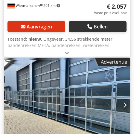
€ 2.057
Wietmarschen
291 km
installatie.
Vaste prijs excl. btw
Aanvragen
Bellen
Toestand:
nieuw
, Ongeveer. 34,56 strekkende meter
bandenrekken META, bandenrekken, wielenrekken,
werkplaatsrekken, magazijnrekken, direct uit voorraad
leverbaar Gegevens : - Hoogte: ca. 200cm - Diepte: ca.
Advertentie
40cm - Lengte: ca. 34,56 meter Plankaanbod 34,56
strekkende meter (30 velden) bestaande uit: - 031 x
standaard ca. 200 x 40 cm, gedemonteerd (incl. 2 x voet en
2 x afdekkap). - 180 x traverse ca. 115 cm. - 360 x
zelftappende schroef 4,8 x 13. - Fabrikant: META. -
Belasting: 150 kg per compartiment, bij gelijkmatig
verdeelde belasting. - Niveaus: 3 x opslagniveaus. -
Oppervlakte: Sendzimir verzinkt. - Nieuwe goederen uit
voorraad. - Gemaakt in Duitsland. - 100% kwaliteit voor de
beste prijs. Wij kunnen de frames voor u voormonteren
tegen een kleine meerprijs van € 2,- netto per stuk. --
DIRECT BESCHIKBAAR IN MEERDERE AANTALLEN-- Prijs :