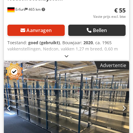
€ 55
Erfurt
465 km
Vaste prijs excl. btw
Aanvragen
Bellen
Toestand:
goed (gebruikt)
, Bouwjaar:
2020
, ca. 1965
vakkenstellingen, Nedcon, vakken 1,27 m breed, 0,60 m
diep, framehoogte 2 m – gebruikt –: Prijs af locatie
(exclusief btw), gedemonteerd, verpakt en geladen. Per
Advertentie
basiseenheid (met 2 frames en 5 vakken): € 89,- Per
uitbreidingseenheid (1 frame en 5 vakken): tot 20
uitbreidingseenheden: € 75,- vanaf 21
uitbreidingseenheden: € 69,- vanaf 50
uitbreidingseenheden: € 65,- vanaf 100
uitbreidingseenheden: € 62,50 vanaf 500
uitbreidingseenheden: € 59,- bij complete afname: € 55,-
Fabrikant: Nedcon Type: steeksystem Bouwjaar: 2019 -
2023 ca. 5 vakken per eenheid Afmetingen per vak: ca.
1270x600 mm Framehoogte ca.: 2000 mm Draagkracht per
vak: 100 kg Draagkracht per eenheid: 500 kg Csdpfx Aljzpf