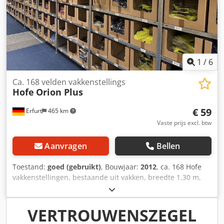
1
/
6
Ca. 168 velden vakkenstellings
Hofe
Orion Plus
€ 59
Erfurt
465 km
Vaste prijs excl. btw
Aanvragen
Bellen
Toestand:
goed (gebruikt)
, Bouwjaar:
2012
, ca. 168 Hofe
vakkenstellingen, bestaande uit vakken, breedte 1,30 m,
diepte 0,80 m, framehoogte 2,50 m – gebruikt: Prijs af
locatie (exclusief btw), gedemonteerd, verpakt en geladen.
Per basiselement (met 2 frames en 5 vakken): € 99,- Per
VERTROUWENSZEGEL
uitbreidingselement (1 frame en 5 vakken): tot 20