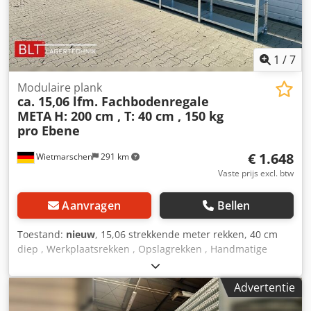
1
/
7
Modulaire plank
ca. 15,06 lfm. Fachbodenregale
META
H: 200 cm , T: 40 cm , 150 kg
pro Ebene
€ 1.648
Wietmarschen
291 km
Vaste prijs excl. btw
Aanvragen
Bellen
Toestand:
nieuw
, 15,06 strekkende meter rekken, 40 cm
diep , Werkplaatsrekken , Opslagrekken , Handmatige
opslag , Inschuifbare rekken , Kleine onderdelenopslag
Gegevens : - Hoogte : ca. 200 cm Chodozruqrjpfx Al Iea -
Advertentie
Diepte : ca. 40 cm - Lengte : ca. 15,06 strekkende meter
Plankenaanbod 15,06 strekkende meter bestaande uit: -