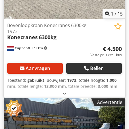
1
/
15
Bovenloopkraan Konecranes 6300kg
1973
Konecranes
6300kg
€ 4.500
Wijchen
171 km
Vaste prijs excl. btw
Aanvragen
Bellen
Toestand:
gebruikt
, Bouwjaar:
1973
, totale hoogte:
1.000
mm
, totale lengte:
13.900 mm
, totale breedte:
3.000 mm
,
Kleur: Oranje Ledig gewicht: 2.500 kg - Bouwjaar: 1973
Chsdpfszmffiox Alxja - Documentatie aanwezig: Nee - CE
Advertentie
certificaat aanwezig: Nee - Serienummer: 371508 -
Hijsvermogen [kg]: 6300 - Hijshoogte [mm]: 8000 -
Overspanning [mm]: 13500 - Ligger: Enkel -
Kraanbediening: Vaste kabel - Transportafmetingen:
13900mm x 3000mm x 1000mm (l x b x h) -