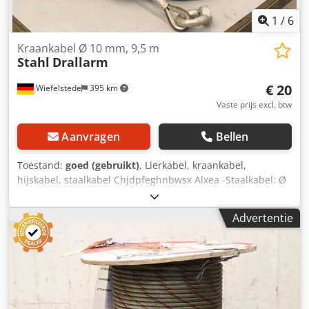
1
/
6
Kraankabel Ø 10 mm, 9,5 m
Stahl
Drallarm
€ 20
Wiefelstede
395 km
Vaste prijs excl. btw
Aanvragen
Bellen
Toestand:
goed (gebruikt)
, Lierkabel, kraankabel,
hijskabel, staalkabel Chjdpfeghnbwsx Alxea -Staalkabel: Ø
10 mm -Lengte: 9,5 m -Voor elektrische takel -Andere
kraankabels zijn ook beschikbaar -Aantal: 7 rollen
Advertentie
kraankabels beschikbaar -Prijs: per rol -Gewicht: 4 kg/stuk