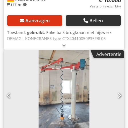
€ 10.000
377 km
Vaste prijs excl. btw
Aanvragen
Bellen
Toestand:
gebruikt
, Enkelbalk brugkraan met hijswerk
DEMAG - KONECRANES type CTX40410050P35FBL05
Brugkraan fabrieksnummer 281322/5, bouwjaar 2004
Hefvermogen 5 ton Overspanning, spoorbreedte (as-as
Advertentie
wiel) 4650 mm Loopwieldiameter ca. 140 mm
Loopwielloopvlakbreedte 60 mm voor railbreedte 50 mm T-
profielbalk hoogte 320 x breedte 300 mm Kopbalklengte
2425 mm (+ stootrubbers ieder 60 mm) Hijswerk DEMAG -
KONECRANES type ZXT40410050P35FBL0F Hijswerk
fabrieksnummer H0427815, bouwjaar 2004 Csdozd Urtjpfx
Alxeha Heflast 5 ton Takkeling 4/1 Kabeldiameter 8 mm
Haakslag 6 meter Hoofdhijs-snelheid 5,0 m/min. Fijnhijs-
snelheid 0,83 m/min. Classificatie groep M5 Bouwhoogte
bovenkant T-profiel tot onderkant kraanhaak ca. 1100 mm
Kattenloopwerk snelheid 0 tot 20 m/min. Kraansnelheid 0
tot 30 m/min. Netspanning 400 Volt, 50 Hz - Bedieningskast