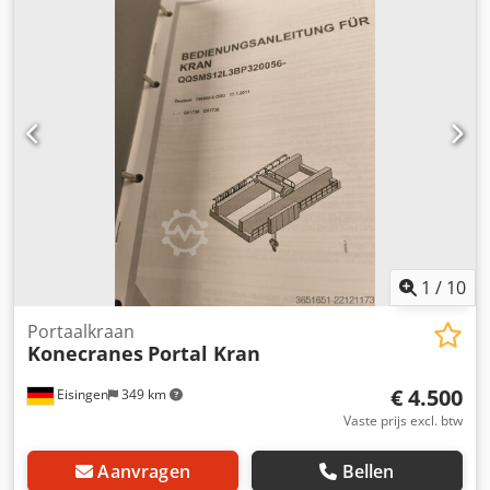
per stuk -Andere kraankabels: ook beschikbaar Chedpfxov
E H Sre Alxsa -Transportafmetingen: Ø 300 x 220 mm / Ø
400 x 300 mm -Gewicht: 22 kg
1
/
10
Portaalkraan
Konecranes
Portal Kran
€ 4.500
Eisingen
349 km
Vaste prijs excl. btw
Aanvragen
Bellen