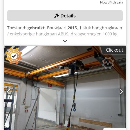
Nog 34 dagen
Details
Toestand:
gebruikt
, Bouwjaar:
2015
, 1 stuk hangbrugkraan
/ enkelsporige hangkraan ABUS, draagvermogen 1000 kg
met elektrische kettingtakel ABUS GM 4 1000.4-2, 6
steunpunten, zelfdemontage Chodpfx Aljzqbvxoxea Kleur:
Clickout
zoals afgebeeld, overeenkomstig de foto's en de staat
waarin het zich bevindt na bezichtiging Bouwjaar: 2015
Afmetingen L/B/H: 1700x400x260 cm Staat: gebruikt