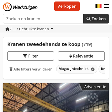
Verkopen
Zoeken
/ ... / Gebruikte kranen
Kranen tweedehands te koop
(719)
Filter
Relevantie
Magazijntechniek
Kran
Alle filters verwijderen
Advertentie