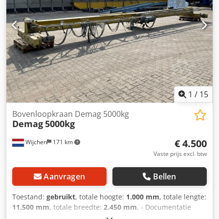
Transportgewicht [kg]: 2500kg - Transportcolli [st.]: 1
Financiële informatie BTW: De getoonde prijs is exclusief
BTW BTW/marge: BTW verrekenbaar voor ondernemers
Levering en inruil altijd mogelijk van alles in de industriële
sectoren Lukas van Rossum
1
/
15
Bovenloopkraan Demag 5000kg
Demag
5000kg
€ 4.500
Wijchen
171 km
Vaste prijs excl. btw
Aanvragen
Bellen
Toestand:
gebruikt
, totale hoogte:
1.000 mm
, totale lengte:
11.500 mm
, totale breedte:
2.450 mm
, - Documentatie
aanwezig: Nee - CE certificaat aanwezig: Nee -