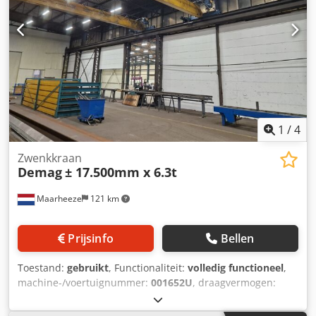
1
/
4
Zwenkkraan
Demag
± 17.500mm x 6.3t
Maarheeze
121 km
Prijsinfo
Bellen
Toestand:
gebruikt
, Functionaliteit:
volledig functioneel
,
machine-/voertuignummer:
001652U
, draagvermogen:
6.300 kg
, Te koop Gebruikte Demag enkelligger
bovenloopkraan ± 17.500mm mm x 6.300 kg. Ref. 001652U