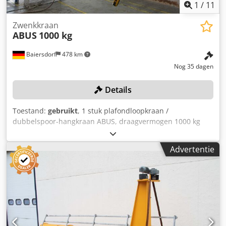
1
/
11
Zwenkkraan
ABUS
1000 kg
Baiersdorf
478 km
Nog 35 dagen
Details
Toestand:
gebruikt
, 1 stuk plafondloopkraan /
dubbelspoor-hangkraan ABUS, draagvermogen 1000 kg
inclusief elektrische kettingtakel ABUS, demontage
mogelijk Kleur: zoals afgebeeld, zie foto's en bezichtiging
Advertentie
Chjdpozqbu Iofx Alxja Afmetingen L/B/H: 530x460 cm Staat:
gebruikt