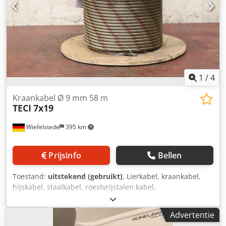
1
/
4
Kraankabel Ø 9 mm 58 m
TECI
7x19
Wiefelstede
395 km
Prijsinfo
Bellen
Toestand:
uitstekend (gebruikt)
, Lierkabel, kraankabel,
hijskabel, staalkabel, roestvrijstalen kabel,
bosbouwlierenkabel, rondslagenkabel -Fabrikant: TECI,
kraankabel, rondslagenkabel Ø 9 mm -Kabelspecificatie:
Advertentie
7x19 -Lengte: 58 m -Aantal: 1 staalkabel beschikbaar -Prijs: