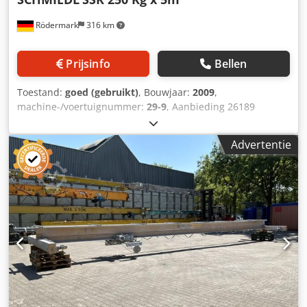
Rödermark
316 km
Prijsinfo
Bellen
Toestand:
goed (gebruikt)
, Bouwjaar:
2009
,
machine-/voertuignummer:
29-9
, Aanbieding 26189
Technische specificaties: - E. Kettingtakel LIFTKET -
Bediening via vloerbedieningspaneel - Draagvermogen 250
Advertentie
kg - 2 hefsnelheden - Gemotoriseerde verplaatsing van de
loopkat - Handmatige draaiing - Uitschuiflengte 5000 mm -
Haakhoogte ca. 2300 mm - Onderkant giek ca. 2800 mm -
Totale hoogte ca. 3200 mm - Diameter kolom ca. 320 mm
Cjdpfszrlxyjx Alxoha - Draairadius 270° - Aansluitspanning
400 V - Totaalgewicht ca. 400 kg