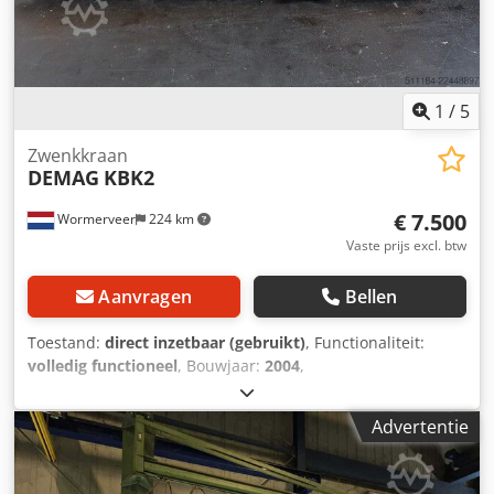
bedieningshoogte 2201 Afmetingen: 3,7 m x 2,4 m x 1 m
Flexibele hijskolom met voetplaat (afmetingen ca. 1,0 m x
1,0 m) Een bezichtiging onder spanning is mogelijk na
voorafgaande afspraak. Prijs op aanvraag Bij alle
technische gegevens kunnen typefouten/vergissingen
1
/
5
voorkomen. Verkoop uitsluitend in landen binnen de EU.
Zwenkkraan
DEMAG
KBK2
€ 7.500
Wormerveer
224 km
Vaste prijs excl. btw
Aanvragen
Bellen
Toestand:
direct inzetbaar (gebruikt)
, Functionaliteit:
volledig functioneel
, Bouwjaar:
2004
,
machine-/voertuignummer:
308-71800
, totale hoogte:
3.500
mm
, totale lengte:
3.500 mm
, Used Demag KBK2 column
Advertentie
crane offered for sale. Maximum load 1000kg Electric hoist
in good condition Csdpfx Aszqc Ebolxoha Electric controls
in good condition