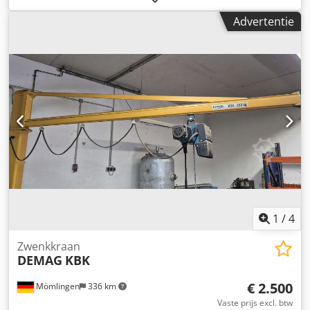
Hijsvermogen [kg]: 5000 - Hijshoogte [mm]: 5500 -
Advertentie
Overspanning [mm]: 11300 - Ligger: Enkel -
Kraanbediening: Vaste kabel - Gedemonteerd: Ja -
Transportafmetingen: 11500mm x 2450mm x 1000mm (l x
b x h) - Transportcolli [st.]: 1 Financiële informatie Cjdpfx
Aozmd T Eelxsha BTW: De getoonde prijs is exclusief BTW
BTW/marge: BTW verrekenbaar voor ondernemers
Levering en inruil altijd mogelijk van alles in de industriële
sectoren Lukas van Rossum
1
/
4
Zwenkkraan
DEMAG
KBK
€ 2.500
Mömlingen
336 km
Vaste prijs excl. btw