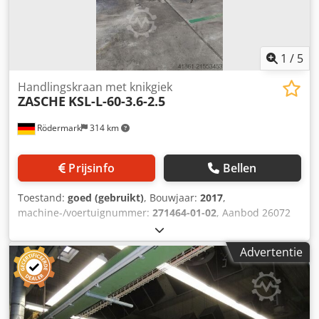
1
/
5
Handlingskraan met knikgiek
ZASCHE
KSL-L-60-3.6-2.5
Rödermark
314 km
Prijsinfo
Bellen
Toestand:
goed (gebruikt)
, Bouwjaar:
2017
,
machine-/voertuignummer:
271464-01-02
, Aanbod 26072
Pneumatische handlingkraan met knikarm-uitlader
Technische gegevens: - Touwbalancer met draagvermogen
Advertentie
ca. 60 kg - Knikarm met reikwijdte ca. 3,6 m - Zwenkbereik
ca. 375° Codeyv Elqjpfx Alxoha - Haakslag ca. 2,0 m - Totale
bouwhoogte ca. 3,2 m - Pneumatische aansluiting 6 bar -
Eigen gewicht ca. 300 kg