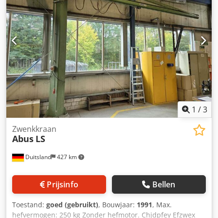
1
/
3
Zwenkkraan
Abus
LS
Duitsland
427 km
Prijsinfo
Bellen
Toestand:
goed (gebruikt)
, Bouwjaar:
1991
, Max.
hefvermogen: 250 kg Zonder hefmotor. Chjdpfey Efzwex