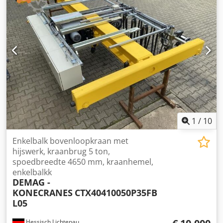
Rijmotor: ja -Zwenkmotor: ja -Uitsteeklengte: 4480 mm -
Totale hoogte: 5060 mm -Haakhoogte: 5040 mm -
Zwenkbereik: 360° -Transportafmetingen:
1200/5500/H2260 mm -Eigen gewicht: 1850 kg
1
/
10
Enkelbalk bovenloopkraan met
hijswerk, kraanbrug 5 ton,
spoedbreedte 4650 mm, kraanhemel,
enkelbalkk
DEMAG -
KONECRANES
CTX40410050P35FB
L05
Hessisch Lichtenau