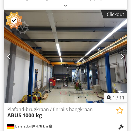
Alxsa Aansluitkabel aanwezig! Lengte zwenkarm: 6500 mm
Hoogte tot haak: 3650 mm Totale hoogte: ca. 4000 mm
Clickout
Bouwhoogte max. 4400 mm Staat: goed, gebruikt
1
/
11
Plafond-brugkraan / Enrails hangkraan
ABUS
1000 kg
Baiersdorf
478 km