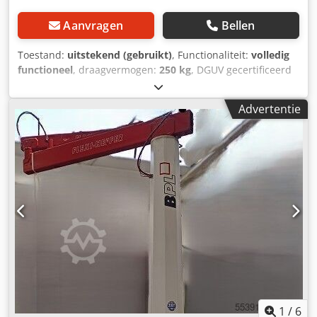
Aanvragen
Bellen
Toestand:
uitstekend (gebruikt)
, Functionaliteit:
volledig
functioneel
, draagvermogen:
250 kg
, DGUV gecertificeerd
tot:
02/2027
, Uitrusting:
documentatie / handleiding
, Wij
bieden deze zeer goed onderhouden DEMAG KBK
Advertentie
kraanarm aan. Fabrikant: Terex MHPS GmbH Type: KBK
Draagvermogen: 250 kg Bouwjaar: Fabrieknummer:
Chsdpfxszrp Eke Alxja Serienummer: Mocht u vragen
hebben of meer informatie nodig hebben, neem dan
gerust contact met ons op via een bericht of een
telefoontje.
1
/
6