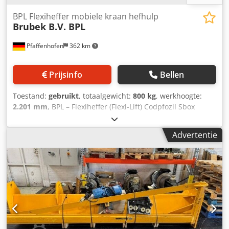
BPL Flexiheffer mobiele kraan hefhulp
Brubek B.V. BPL
Pfaffenhofen
362 km
Prijsinfo
Bellen
Toestand:
gebruikt
, totaalgewicht:
800 kg
, werkhoogte:
2.201 mm
, BPL – Flexiheffer (Flexi-Lift) Codpfozil Sbox
Alxeha Brubek B.V. Mobiele hijsunit verticale hefhoogte
1.950 mm snelle opname, -heffing, -rotatie en -
Advertentie
verplaatsing van producten gebruiksvriendelijke bediening
van de lastenheffer mobiele kraan met een beperkte
ruimtebehoefte het systeem werkt uitsluitend op perslucht
éénhandbediening geïntegreerd in een handvat boven de
haak De hijskabel is voor de helft zichtbaar; het andere
deel loopt in de kolom Gewicht 800 kg Product of last:
lengte 400 mm, breedte = 150 mm Radius 3.000 mm
Maximaal lastgewicht 30 kg Bedieningshoogte bij afzetten
1551 Minimale bedieningshoogte 251 Maximale