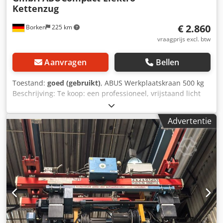
Kettenzug
€ 2.860
Borken
225 km
vraagprijs excl. btw
Aanvragen
Bellen
Toestand:
goed (gebruikt)
, ABUS Werkplaatskraan 500 kg
Beschrijving: Te koop: een professioneel, vrijstaand licht
kraansysteem van marktleider ABUS (serie HB-System),
bouwjaar 2008. Het systeem verkeert in een zeer goed
Advertentie
onderhouden, schone staat, is direct afkomstig uit een
actieve werkomgeving en is uitermate geschikt voor
werkplaatsen, metaalbewerkingsbedrijven, autobedrijven
of lasstations om lasten tot 500 kg nauwkeurig en
moeiteloos te verplaatsen. Technische gegevens & details:
Fabrikant kraan & takel: ABUS Kransysteme GmbH Model
takel: Originele ABUS ABUCompact elektrische kettingtakel
(serienr. 05 08 0598 / 02) Draagvermogen: Max. 500 kg
(officiële ABUS-markering aanwezig op de kraanbalk)
Constructietype: Vrijstaande draagconstructie van