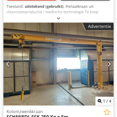
Toestand:
uitstekend (gebruikt)
, Portaalkraan uit
cleanroomproductie / medische technologie Te koop
aangeboden: een portaalkraan uit een
cleanroomproductielijn in de medische technologie.
Advertentie
Chedpfjzdc Azox Alxoa De nieuwprijs bedroeg circa €
54.000. Het laden van de kraan op uw vier 12-tons
vrachtwagens is bij de prijs inbegrepen.
1
/
4
Kolomzwenkkraan
SCHMIEDL
SSK 250 Kg x 5m