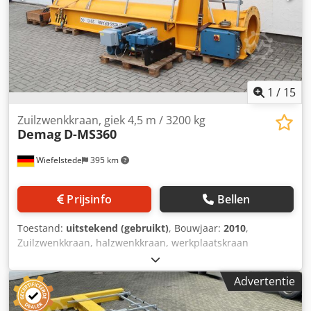
1
/
15
Zuilzwenkkraan, giek 4,5 m / 3200 kg
Demag
D-MS360
Wiefelstede
395 km
Prijsinfo
Bellen
Toestand:
uitstekend (gebruikt)
, Bouwjaar:
2010
,
Zuilzwenkkraan, halzwenkkraan, werkplaatskraan
Csdozpaq Ejpfx Alxjha -Fabrikant: Demag, zuilzwenkkraan,
type D-MS360, draagvermogen 3200 kg -Basisplaat: Ø 810
Advertentie
mm -Draagvermogen: 3200 kg -Kettingtakel: Demag, type
2M EKDR 3, bouwjaar 2010 -2x hefsnelheid: 6,0/1,0 m/min -