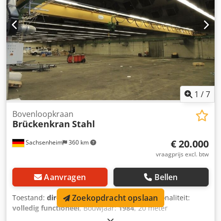
1
/
7
Bovenloopkraan
Brückenkran
Stahl
€ 20.000
Sachsenheim
360 km
vraagprijs excl. btw
Aanvragen
Bellen
Zoekopdracht opslaan
Toestand:
direct inzetbaar (gebruikt)
, Functionaliteit:
volledig functioneel
, Bouwjaar:
1984
, 20 meter
overspanning Chedpfeumazrsx Alxoa 1.000 kg