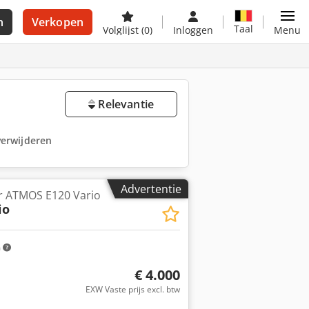
n
Verkopen
Taal
Volglijst
(0)
Inloggen
Menu
Relevantie
 verwijderen
Advertentie
 ATMOS E120 Vario
io
m
€ 4.000
EXW Vaste prijs excl. btw