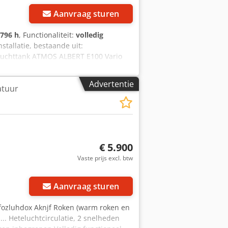
Aanvraag sturen
.796 h
, Functionaliteit:
volledig
stallatie, bestaande uit:
luchttank ATMOS ALBERT E100 Vario
 Bouwjaar: 2006 Motorvermogen: 13 kW
0 Hz Gebruiksuren: 22.796 Gewicht: 180
Advertentie
atuur
006 Inbegrepen: Persluchttank ATMOS
Voordelen: Relatief weinig
+ droogfilter + tank. Ideaal voor
 bedrijven. Mogelijkheid om het
€ 5.900
Vaste prijs excl. btw
Aanvraag sturen
pfozluhdox Aknjf Roken (warm roken en
.. Heteluchtcirculatie, 2 snelheden