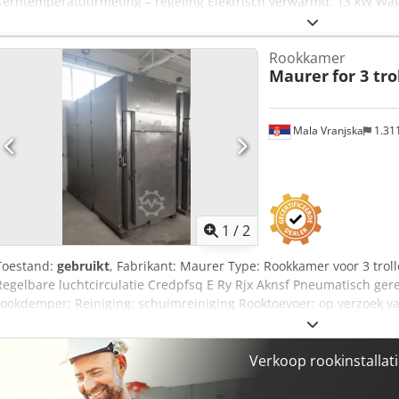
Kerntemperatuurmeting – regeling Elektrisch verwarmd: 13 kW Wag
Proefdraai op elk gewenst moment mogelijk
Rookkamer
Maurer
for 3 tro
Mala Vranjska
1.31
1
/
2
Toestand:
gebruikt
, Fabrikant: Maurer Type: Rookkamer voor 3 trol
Regelbare luchtcirculatie Credpfsq E Ry Rjx Aknsf Pneumatisch gere
rookdemper; Reiniging: schuimreiniging Rooktoevoer: op verzoek v
Zonder naverbrandingssysteem Inbouwmaten van de machine in cm:
270 Afmetingen trolley in cm: 100x100x200
Verkoop rookinstallati