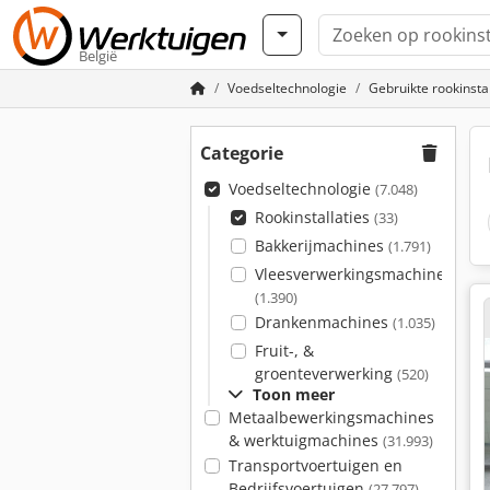
België
Voedseltechnologie
Gebruikte rookinstal
Categorie
Voedseltechnologie
(7.048)
Rookinstallaties
(33)
Bakkerijmachines
(1.791)
Vleesverwerkingsmachines
(1.390)
Drankenmachines
(1.035)
Fruit-, &
groenteverwerking
(520)
Toon meer
Metaalbewerkingsmachines
& werktuigmachines
(31.993)
Transportvoertuigen en
Bedrijfsvoertuigen
(27.797)