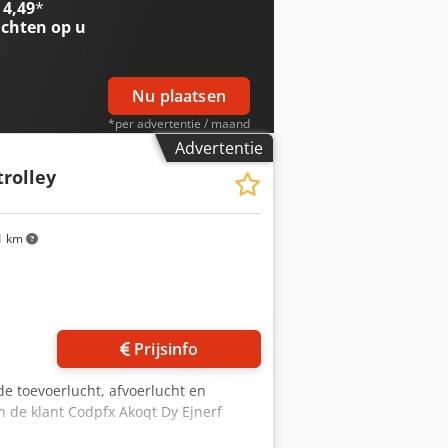
 4,49
*
chten op u
Nu plaatsen
*per advertentie / maand
Advertentie
trolley
1 km
Prijsinfo
de toevoerlucht, afvoerlucht en
 de klant Codpfx Akoqt Dy Ejnerf