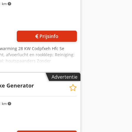
1 km
 foto's aan
Prijsinfo
erwarming 28 KW Codpfxeh Hfc Se
t, afvoerlucht en rookklep; Reiniging:
aal: houtspaanders Zonder
e : 175 Lengte :120 Hoogte : 210
een algemeen gereviseerde machine:
Advertentie
ke Generator
1 km
 foto's aan