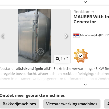
Rookkamer
MAURER
With I
Generator
Mala Vranjska
1.31
1
/
2
Toestand:
uitstekend (gebruikt)
, Elektrische verwarming: 48 KW Re
geregelde toevoerlucht, afvoerlucht en rookklep Reiniging: schuim
binnen in de kamer, wrijvingsgenerator Rookmateriaal: hout Zond
Inbouwmaten van de machine in cm: Breedte: 160 Lengte: 250 Hoogt
Afmetingen van de trolley in cm: 100*100*200 hoogte Levertijd: 3
Ontdek meer gebruikte machines
Bakkerijmachines
Vleesverwerkingsmachines