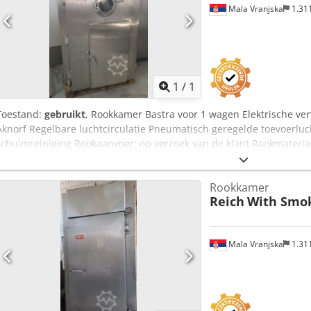
Mala Vranjska
1.31
Vraag meer
1
/
1
Toestand:
gebruikt
, Rookkamer Bastra voor 1 wagen Elektrische v
Aknorf Regelbare luchtcirculatie Pneumatisch geregelde toevoerluch
schuimreiniging Rookaanvoer: op verzoek van de klant Rookmateri
naverbrandingssysteem Inbouwmaten van de machine in cm : Breedt
Afmetingen van de trolley in cm : 100*100*200 hoogte Prijs voor 
Rookkamer
14.000 EUR Leveringstermijn: 30 werkdagen na vooruitbetaling
Reich
With Smo
Mala Vranjska
1.31
Vraag meer