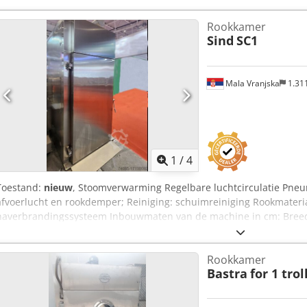
Rookkamer
Sind
SC1
Mala Vranjska
1.31
1
/
4
Toestand:
nieuw
, Stoomverwarming Regelbare luchtcirculatie Pneu
afvoerlucht en rookdemper; Reiniging: schuimreiniging Rookmateri
naverbrandingssysteem Inbouwmaten van de machine in cm: Breedt
Crjdpfx Akjunaqpjnof
Rookkamer
Bastra
for 1 trol