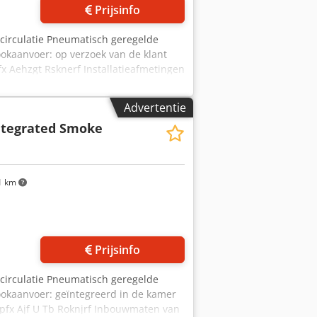
Prijsinfo
tcirculatie Pneumatisch geregelde
ookaanvoer: op verzoek van de klant
 Aehzgt Rsknerf Installatieafmetingen
ngen van de trolley in cm:
Advertentie
ntegrated Smoke
1 km
 foto's aan
Prijsinfo
tcirculatie Pneumatisch geregelde
Rookaanvoer: geïntegreerd in de kamer
fx Ajf U Tb Roknjrf Inbouwmaten van