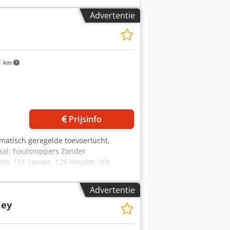
Advertentie
1 km
Prijsinfo
matisch geregelde toevoerlucht,
aal: houtsnippers Zonder
e: 151 Lengte: 129 Hoogte: 260
Advertentie
ley