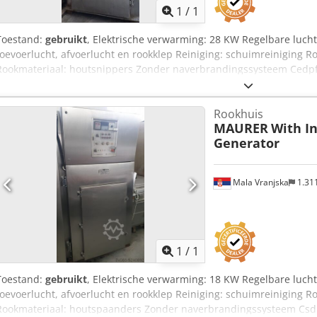
1
/
1
Toestand:
gebruikt
, Elektrische verwarming: 28 KW Regelbare luch
toevoerlucht, afvoerlucht en rookklep Reiniging: schuimreiniging R
Rookmateriaal: houtsnippers Zonder naverbrandingssysteem Cedpfx
van de machine in cm: Breedte: 150 Lengte: 145 Hoogte: 275 Afmeti
100*100*200 hoogte Levertijd: 30 werkdagen na vooruitbetaling
Rookhuis
MAURER
With I
Generator
Mala Vranjska
1.31
Vraag meer
1
/
1
Toestand:
gebruikt
, Elektrische verwarming: 18 KW Regelbare luch
toevoerlucht, afvoerlucht en rookklep Reiniging: schuimreiniging 
Rookmateriaal: houtspaanders Zonder naverbrandingssysteem Csdp