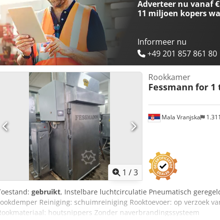
Adverteer nu vanaf €
11 miljoen kopers
wa
Informeer nu
+49 201 857 861 80
Rookkamer
Fessmann
for 1 
Mala Vranjska
1.31
1
/
3
Toestand:
gebruikt
, Instelbare luchtcirculatie Pneumatisch geregel
rookdemper Reiniging: schuimreiniging Rooktoevoer: op verzoek van
Rookmateriaal: houtsnippers Zonder naverbrandingssysteem