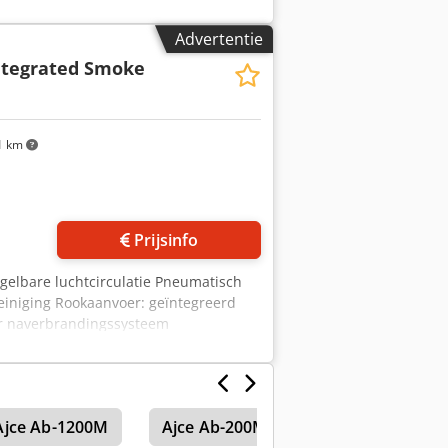
Advertentie
ntegrated Smoke
1 km
Vraag meer foto's aan
Prijsinfo
gelbare luchtcirculatie Pneumatisch
reiniging Rookaanvoer: geïntegreerd
er naverbrandingssysteem
e: 250 Crjdpfsfiwq Rsx Aknjf
0 werkdagen na geavanceerde betaling
Ajce Ab-1200M
Ajce Ab-200M