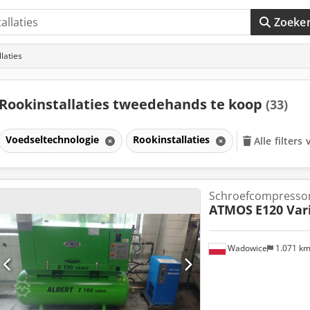
Zoeke
laties
Rookinstallaties tweedehands te koop
(33)
Voedseltechnologie
Rookinstallaties
Alle filters
Schroefcompressor
ATMOS
E120 Var
Wadowice
1.071 k