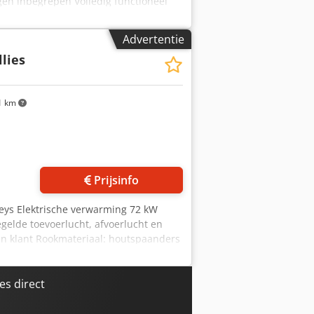
en inbegrepen Volledig functioneel
Advertentie
llies
1 km
Vraag meer foto's aan
Prijsinfo
leys Elektrische verwarming 72 kW
gelde toevoerlucht, afvoerlucht en
an klant Rookmateriaal: houtspaanders
 Breedte: 158 Lengte: 350 Hoogte:
es direct