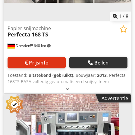
1
/
8
Papier snijmachine
Perfecta
168 TS
Dresden
648 km
Prijsinfo
Bellen
Toestand:
uitstekend (gebruikt)
, Bouwjaar:
2013
, Perfecta
168TS BASA volledig geautomatiseerd snijsysteem
bouwjaar 2013 bestaande uit: Perfecta 168TS snijmachine
BASA 7 automatische stapelaar met automatische
Advertentie
papierinvoer ZTS 2000 papierstapelaar voor het aanvoeren
van papier naar de achterkant van de snijmachine BA6
afvoersysteem Chjdpfx Ahszqtpdjtea zeer weinig gebruikt
zeer goede staat gelegen in Duitsland proefdraaien
mogelijk