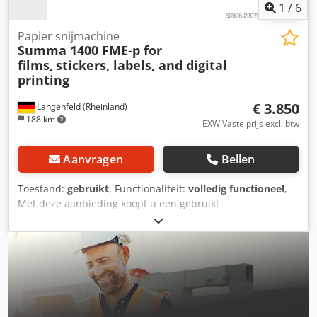
1
/
6
Papier snijmachine
Summa 1400 FME-p for
films,
stickers, labels, and digital
printing
€ 3.850
Langenfeld (Rheinland)
188 km
EXW Vaste prijs excl. btw
Aanvragen
Bellen
Toestand:
gebruikt
, Functionaliteit:
volledig functioneel
,
Met deze aanbieding koopt u een gebruikt
productiesysteem "Summa 1400 FME-p" Artikel: 1 x Summa
1400 FME-p Staat: Het betreft een gebruikt apparaat, dat
gebruikssporen (kleine krassen of verkleuringen) kan
vertonen. Het apparaat is getest op werking. Een
testafdruk is op de foto te zien. Verpakking en verzending:
U kunt het apparaat tijdens onze openingstijden
bezichtigen. Maak hiervoor vooraf een afspraak! Zeevaste