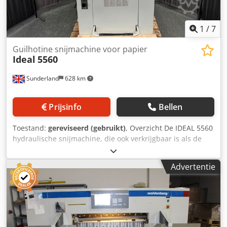
1
/
7
Guilhotine snijmachine voor papier
Ideal
5560
Sunderland
628 km
Prijsinfo
Bellen
Toestand:
gereviseerd (gebruikt)
, Overzicht De IDEAL 5560
hydraulische snijmachine, die ook verkrijgbaar is als de
EBA 5560, is ontworpen voor commerciële drukkerijen,
digitale drukkerijen en interne drukkerijafdelingen waar
Advertentie
precisie, betrouwbaarheid en productiviteit van essentieel
belang zijn. Deze machine, die in Duitsland is vervaardigd
volgens een uitzonderlijk hoge standaard, combineert
krachtige hydraulische snijprestaties met een
programmeerbaar elektronisch besturingssysteem,
waardoor snel, nauwkeurig en herhaalbaar snijden