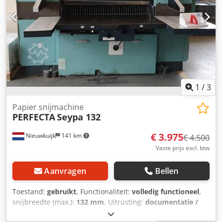
Netherlands). Chsdpsv Izhyefx Ahtsa If you would like to
purchase that machine now? Please send your company
details and your VAT number. We will then send you a
Proforma invoice. Regards Henk Hoos.
1
/
3
Papier snijmachine
PERFECTA
Seypa 132
€ 3.975
Nieuwkuijk
141 km
€ 4.500
Vaste prijs excl. btw
Aanvragen
Bellen
Toestand:
gebruikt
, Functionaliteit:
volledig functioneel
,
snijbreedte (max.):
132 mm
, Uitrusting:
documentatie /
handleiding
, For sale paper cutting machine. Brand