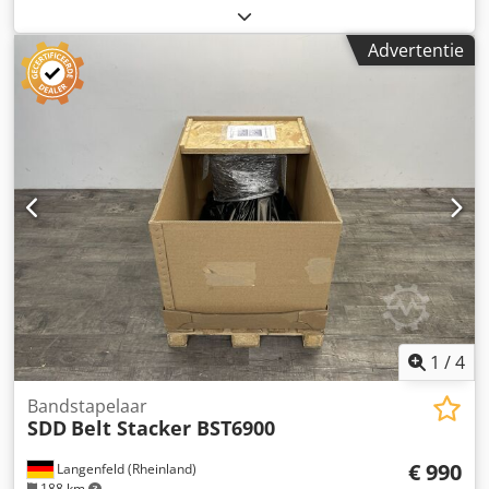
cuttingmachine for sale. Brand Horizon type APC M61.
Codpozru Uwofx Ahtoha With program and eject function.
Advertentie
Paper pile height 100 mm chrome table and digital display.
Of course you are welcome to test this machine with us.
We can arrange the transport/packaging for you and load
it into a truck or container. Ask for a price including
transport (location the Netherlands). Regards Henk Hoos
1
/
4
Bandstapelaar
SDD
Belt Stacker BST6900
€ 990
Langenfeld (Rheinland)
188 km