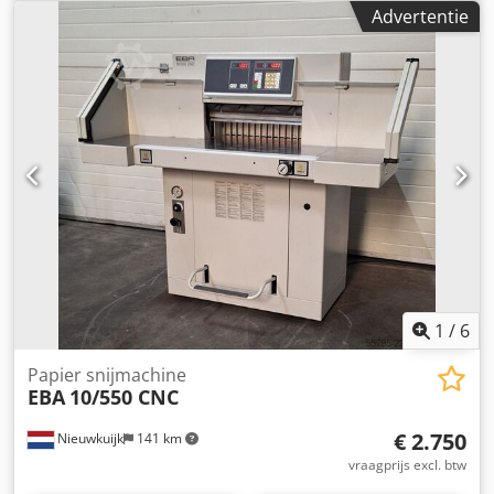
Perfecta Seypa 132. With Gergek computer type System six
Advertentie
plus and security eyes from Sick. Chjdezar Avopfx Ahtea
Air table. 3 extra knives complete with all manuals. Of
course you are welcome to test this machine with us. We
can arrange the transport/packaging for you and load it
into a truck or container. Ask for a price including
transport (location the Netherlands). If you would like to
purchase that machine now? Please send your company
details and your VAT number. We will then send you a
Proforma invoice. Regards Henk Hoos.
1
/
6
Papier snijmachine
EBA
10/550 CNC
€ 2.750
Nieuwkuijk
141 km
vraagprijs excl. btw