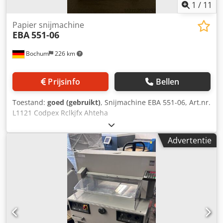
1
/
11
Papier snijmachine
EBA
551-06
Bochum
226 km
Prijsinfo
Bellen
Toestand:
goed (gebruikt)
, Snijmachine EBA 551-06, Art.nr.
L1121 Codpex Rclkjfx Ahteha
Advertentie