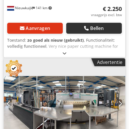
€ 2.250
Nieuwkuijk
141 km
vraagprijs excl. btw
Aanvragen
Bellen
Toestand:
zo goed als nieuw (gebruikt)
, Functionaliteit:
volledig functioneel
, Very nice paper cutting machine for
sale. Brand Ideal. Type 5221-95 EP with 9 programs 230
voltage. Complete with all accessoires. Of course you are
Advertentie
welcome to test this machine with us. We can arrange the
transport/packaging for you and load it into a truck or
container. Ask for a price including transport (location the
Netherlands). If you would like to purchase that machine
now? Please send your company details and your VAT
number. We will then send you a Proforma invoice.
Regards Henk Hoos. Chodpfx Ahozlqknstja