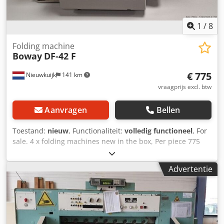
1
/
8
Folding machine
Boway
DF-42 F
€ 775
Nieuwkuijk
141 km
vraagprijs excl. btw
Aanvragen
Bellen
Toestand:
nieuw
, Functionaliteit:
volledig functioneel
, For
sale. 4 x folding machines new in the box, Per piece 775
euro. A3 Desktop paper folding machine. Brand Boway
type DF-42 F. Capacity 500 sheetfeed tray,125 sheets per
Advertentie
minute, for letter zig-zag,gate, double parallel,fold-out.
Digital counter display 220 volt Of course you are welcome
to test this machine with us. We can arrange the
transport/packaging for you and load it into a truck or
container. Ask for a price including transport (location the