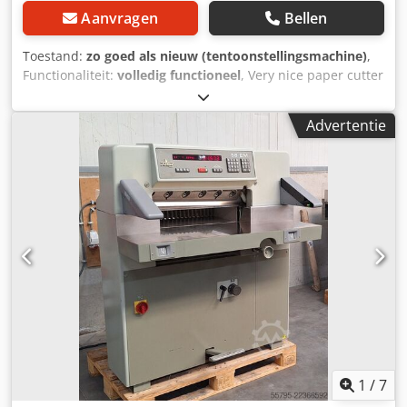
Aanvragen
Bellen
Toestand:
zo goed als nieuw (tentoonstellingsmachine)
,
Functionaliteit:
volledig functioneel
, Very nice paper cutter
for sale. Brand Eba type 10/550 CNC. With hydraulic
pressing aire table licht beam geard and manual 220 volts.
Advertentie
This machine comes from a government office and has
been used very little. As new. Of course you are welcome
to test this machine with us. We can arrange the
transport/packaging for you and load it into a truck or
container. Ask for a price including transport (location the
Netherlands). If you would like to purchase that machine
now? Please send your company details and your VAT
number. We will then send you a Proforma invoice.
Regards Henk Hoos. Chjdpfxozc I Exj Ahtja
1
/
7