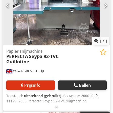
1
/
1
Papier snijmachine
PERFECTA
Seypa 92-TVC
Guillotine
Wakefield
539 km
Prijsinfo
Bellen
Toestand:
uitstekend (gebruikt)
, Bouwjaar:
2006
, Ref:
11129. 2006 Perfecta Seypa 92-TVC snijmachine
Codpfxozmydyj Ahteha Bestaande uit: Centrale luchttafel
met ventilator Stalen luchttafels aan de linker- en