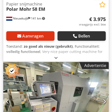
Papier snijmachine
Polar Mohr
58 EM
€ 3.975
Nieuwkuijk
141 km
vraagprijs excl. btw
Aanvragen
Bellen
Toestand:
zo goed als nieuw (gebruikt)
, Functionaliteit:
volledig functioneel
, Very nice paper cutting machine for
sale. Brand Polar. Type 58 EM. With 99 programs hydraulic
and chrome table. Complete with extra knife nieuw strips
Advertentie
and tools. Chjdozmwpaspfx Ahtsa Of course you are
welcome to test this machine with us. We can arrange the
transport/packaging for you and load it into a truck or
container. Ask for a price including transport (location the
Netherlands. If you would like to purchase that machine
now? Please send your company details and your VAT
number. We will then send you a Proforma invoice.
Regards Henk Hoos.