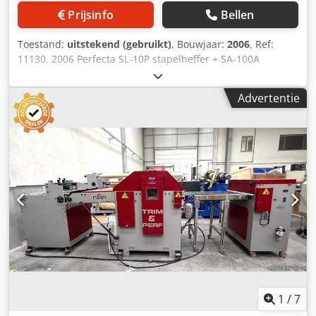
Prijsinfo
Bellen
Toestand:
uitstekend (gebruikt)
, Bouwjaar:
2006
, Ref:
11130. 2006 Perfecta SL-10P stapelheffer + SA-100A
papierstapelaar. Bestaat uit: Perfecta SL-10P mobiele
stapelheffer met stalen plaat. Houdt de stapel op een
Advertentie
constante hoogte, voorzien van een elektronische sensor
voor automatisch omhoog- en omlaag bewegen. Wielen
voor mobiliteit. Draaibaar bedieningspaneel voor gebruik
aan de linker- of rechterkant. Veiligheidsvoorziening voor
het verlagen, 1,5 kVA - 380 V. Hefcapaciteit 1000 kg,
maximale afmeting 90 x 130 cm. Perfecta SA-100A
papierstapelaar met luchtafvoerrol. Bestaat uit: Luchttafel
en links- en rechtszijdige kleppen voor een soepele
papierstroom. Kantelbare tafel met verstelbare hoek voor
licht of zwaar papier. Kantelmechanisme naar links of
rechts. Automatische luchtafvoerrol – diverse functies.
Inclusief luchttafel-ventilatorunit. Let op: er is een interne
persluchtleiding van 6 bar nodig. Chedpfx Ahjzmycpjtja
Specificaties: Maximale papierafmeting: 76 × 109 cm tot
1
/
7
110 × 165 cm (afhankelijk van de exacte subvariant).