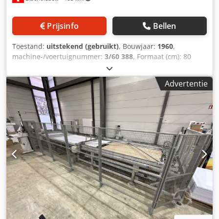
Prijsinfo
Bellen
Toestand:
uitstekend (gebruikt)
, Bouwjaar:
1960
,
machine-/voertuignummer:
3/60 388
, Formaat (cm): 80
Cedpfx Ahjmb U Rcjteha Uitrusting / verdere details:
1xVervangend mes Staat: Zeer goede staat / Nieuwe
Advertentie
controle