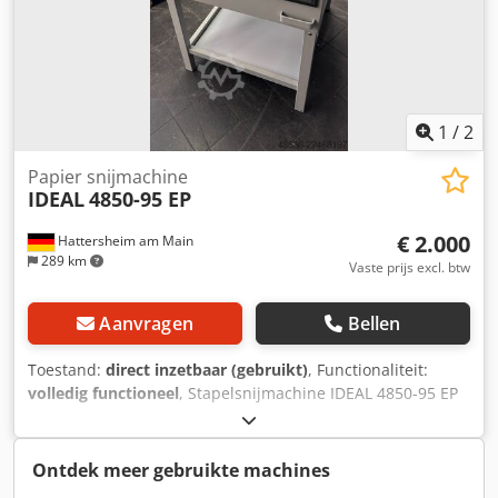
1
/
2
Papier snijmachine
IDEAL
4850-95 EP
€ 2.000
Hattersheim am Main
289 km
Vaste prijs excl. btw
Aanvragen
Bellen
Toestand:
direct inzetbaar (gebruikt)
, Functionaliteit:
volledig functioneel
, Stapelsnijmachine IDEAL 4850-95 EP
MET AUTOMATISCHE PERSING EN PROGRAMMASTURING
VAN DE ACHTERAANSLAG 475 mm snijlengte |
elektromechanische mesaandrijving | automatische
Ontdek meer gebruikte machines
persing | elektrisch aangedreven achteraanslag met "EP"-