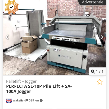
Advertentie
rechterzijde Elektronisch geregelde achteraanleg met 2
snelheden Kleurendisplay met programmeerbare toetsen
8000 snijposities met 400 programma's Minimale
programma-incrementeel: 1 mm Verlicht snijvlak
Infraroodlichtbarrière met FFM (veiligheidssysteem)
Messenwisselsysteem 2 HSS-messen Inclusief
gereedschap en handleidingen. Specificaties: Snijbreedte:
max. 92 cm Diepte van de invoertafel: max. 92 cm
Klemopening: max. 13,5 cm Aantal sneden: 44/min.
(continue werking).
1
/
1
Palletlift + Jogger
PERFECTA
SL-10P Pile Lift + SA-
100A Jogger
Wakefield
539 km