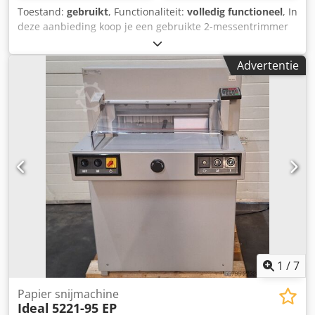
Toestand:
gebruikt
, Functionaliteit:
volledig functioneel
, In
deze aanbieding koop je een gebruikte 2-messentrimmer
"SDD B4K/BT25 2-messentrimmer voor Xerox". Voorwerp
van de verkoop: 1 x SDD B4K/BT25 voor diverse Xerox
Advertentie
machines Tellerstanden: Totaal: ca. 37.158 sneden Staat:
Deze aanbieding betreft een gebruikt apparaat, dat
gebruikssporen kan vertonen (kleine krasjes of vergeling).
(kleine krasjes of vergeling). Het apparaat is getest op
werking Een testbrochure is te zien op de foto Csdpfx Ahju
S An Dotsha Verpakking en verzending: U bent van harte
welkom om het apparaat tijdens onze kantooruren te
bezichtigen. Maak hiervoor wel even een afspraak!
Zeewaardige verpakking en wereldwijde verzending
beschikbaar op aanvraag! Een functietest wordt voor je
opgenomen op video voordat het apparaat wordt
verzonden of opgehaald. Voor meer gedetailleerde
informatie kun je natuurlijk ook persoonlijk contact met
ons opnemen.
1
/
7
Papier snijmachine
Ideal
5221-95 EP