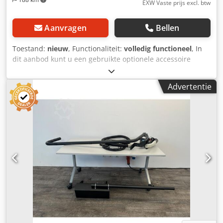
EXW Vaste prijs excl. btw
Aanvragen
Bellen
Toestand:
nieuw
, Functionaliteit:
volledig functioneel
, In
dit aanbod kunt u een gebruikte optionele accessoire
aanschaffen, namelijk de "SDD Belt Stacker BST6900".
Cjdpfx Aoytcpyohtoha Verkocht wordt: 1 x SDD Belt Stacker
Advertentie
BST6900: Verpakking en verzending: U kunt het apparaat
tijdens onze openingstijden komen bekijken. Maak
hiervoor een afspraak! Een zeewaardige verpakking en
wereldwijde verzending zijn op aanvraag mogelijk! Voor
verdere informatie kunt u uiteraard ook persoonlijk contact
met ons opnemen.