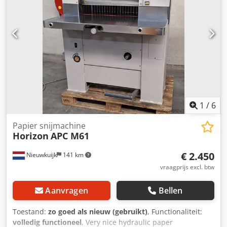
1
/
6
Papier snijmachine
Horizon
APC M61
€ 2.450
Nieuwkuijk
141 km
vraagprijs excl. btw
Aanvragen
Bellen
Toestand:
zo goed als nieuw (gebruikt)
, Functionaliteit:
volledig functioneel
, Very nice hydraulic paper