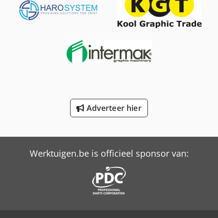
Thaler 3150/Ta
Trailer And Tools
Trime X-Hybrid
Trime X-Light
Trime X-Mine Led
Adverteer hier
Trime X-Rent
Versalift Lt-23-90-Tb
Werktuigen.be is officieel sponsor van:
Versalift Vtl-140-F