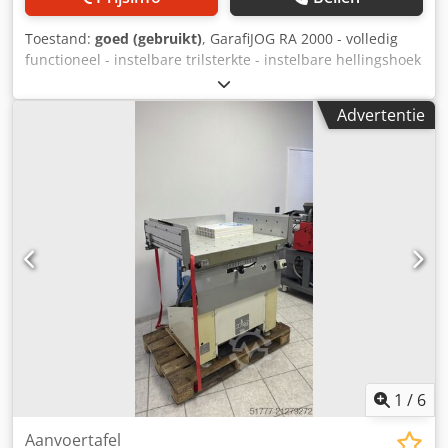
Toestand:
goed (gebruikt)
, GarafiJOG RA 2000 - volledig
functioneel - instelbare trilsterkte - instelbare hellingshoek
- optimaal voor formaten tot SRA3 - direct beschikbaar
Csdpfey Ifuvox Ab Ajrf
Advertentie
1
/
6
Aanvoertafel