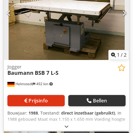
1
/
2
Jogger
Baumann
BSB 7 L-S
Helmstedt
492 km
Prijsinfo
Bellen
Bouwjaar:
1988
, Toestand:
direct inzetbaar (gebruikt)
, In
1988 gebouwd Maat max 1.150 x 1.650 mm Voeding hoogte
max 185 mm Breedte 1.935 mm Diepte 1.420 mm Power
eisen 1,3 kW (220/380V, 50Hz) Gewicht 700 kg (ca.)