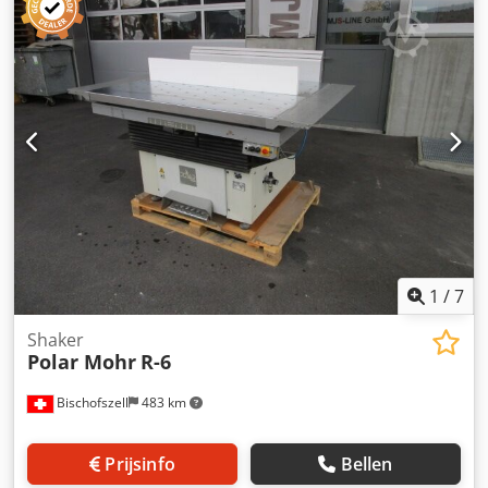
1
/
7
Shaker
Polar Mohr
R-6
Bischofszell
483 km
Prijsinfo
Bellen