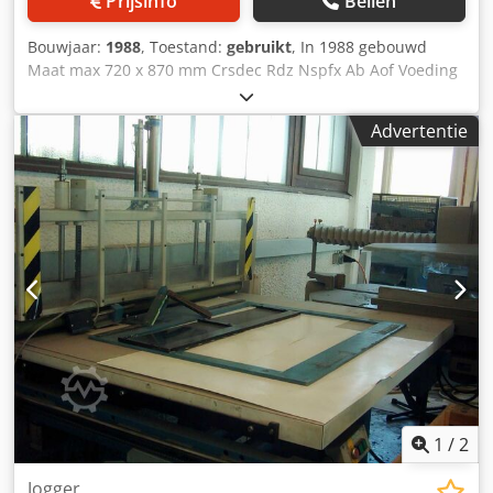
Prijsinfo
Bellen
Bouwjaar:
1988
, Toestand:
gebruikt
, In 1988 gebouwd
Maat max 720 x 870 mm Crsdec Rdz Nspfx Ab Aof Voeding
hoogte max 165 mm Voeding hoogte 30 mm Tabel hoogte
860-950 mm Uitrusting • lucht tabel • lucht jets in tabel
Advertentie
1
/
2
Jogger