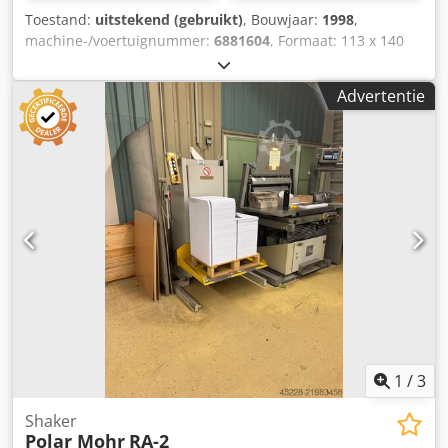
Toestand:
uitstekend (gebruikt)
, Bouwjaar:
1998
,
machine-/voertuignummer:
6881604
, Formaat: 113 x 140
cm Hoogte tafel: 89-99 cm Crjdpou Rn Dwefx Ab Aof
Advertentie
1
/
3
Shaker
Polar Mohr
RA-2