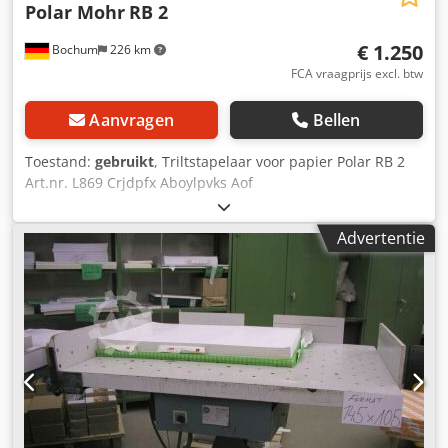
Polar Mohr
RB 2
€ 1.250
Bochum
226 km
FCA vraagprijs excl. btw
Aanvragen
Bellen
Toestand:
gebruikt
, Triltstapelaar voor papier Polar RB 2
Art.nr. L869 Crjdpfx Aboylpvks Aof
Advertentie