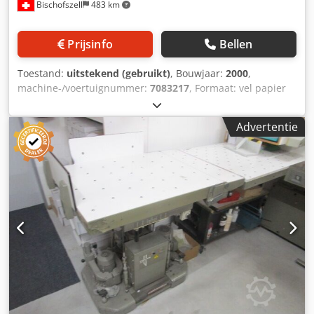
Bischofszell
483 km
Prijsinfo
Bellen
Toestand:
uitstekend (gebruikt)
, Bouwjaar:
2000
,
machine-/voertuignummer:
7083217
, Formaat: vel papier
50x70 cm Crjdpfjyzz N Nex Ab Aof
Advertentie