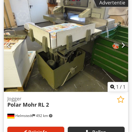
Advertentie
Uitrusting • vaste gauge achteraan • kant meter aan de
linkerkant of aan de rechterkant Crodpfx Abed Ic Uxj Ajf •
lucht tabel • lucht-verwijderen roller
1
/
1
Jogger
Polar Mohr
RL 2
Helmstedt
492 km