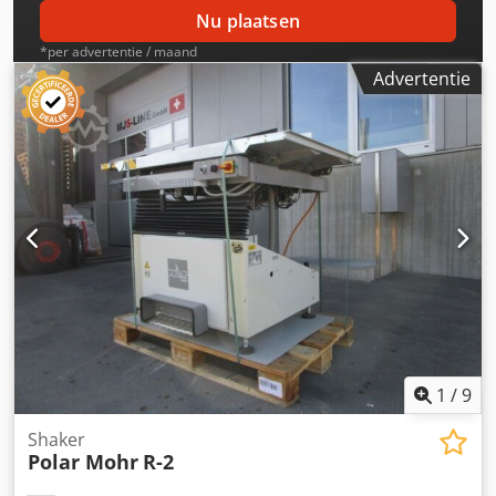
Nu plaatsen
*per advertentie / maand
Advertentie
1
/
9
Shaker
Polar Mohr
R-2