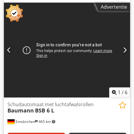
Advertentie
1
/
6
Schudautomaat met luchtafwalsrollen
Baumann
BSB 6 L
Emskirchen
465 km