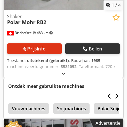
1
/
4
Shaker
Polar Mohr
RB2
Bischofszell
483 km
Prijsinfo
Bellen
Toestand:
uitstekend (gebruikt)
, Bouwjaar:
1985
,
machine-/voertuignummer:
5581092
, Tafelformaat: 720 x
870 mm Crjdpfxot Hu Iae Ab Aef Laaghoogte min. 30 mm
Laaghoogte max. 165 mm Tafelhoogte: 860-950 mm
Ontdek meer gebruikte machines
s
Vouwmachines
Snijmachines
Polar Snijma
Advertentie