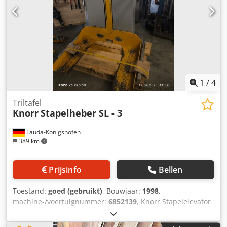
1
/
4
Triltafel
Knorr
Stapelheber SL - 3
Lauda-Königshofen
389 km
Prijsinfo
Bellen
Toestand:
goed (gebruikt)
, Bouwjaar:
1998
,
machine-/voertuignummer:
6852139
, Knorr Stapelelevator
SL - 3, werkoppervlak 75x105 cm, papiersensor, bouwjaar
1998, machinenummer 6852139, in goede staat, direct