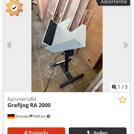
Advertentie
beschikbaar. Bij interesse informeren wij u graag over
andere machines uit ons aanbod. Credpfjxbzlnjx Ab Asf U
bent van harte welkom om de machine na het maken van
een afspraak bij ons te komen bezichtigen.
1
/
3
Aanvoertafel
Grafijog
RA 2000
Dresden
648 km
Prijsinfo
Bellen