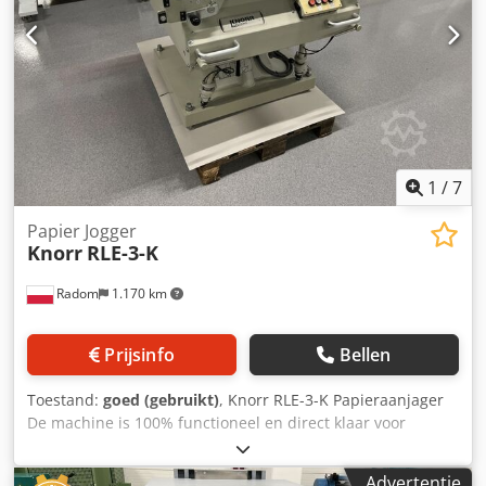
1
/
7
Papier Jogger
Knorr
RLE-3-K
Radom
1.170 km
Prijsinfo
Bellen
Toestand:
goed (gebruikt)
, Knorr RLE-3-K Papieraanjager
De machine is 100% functioneel en direct klaar voor
gebruik. Csdpfxozgc T Rs Ab Ajrf Technische gegevens:
Maximaal formaat: 750 x 850 mm Stapelhoogte: 150 mm
Advertentie