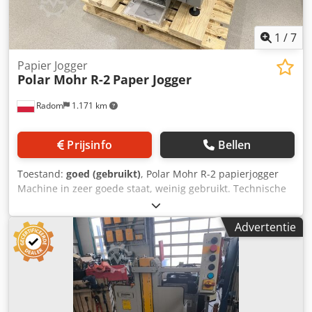
1
/
7
Papier Jogger
Polar Mohr R-2
Paper Jogger
Radom
1.171 km
Prijsinfo
Bellen
Toestand:
goed (gebruikt)
, Polar Mohr R-2 papierjogger
Machine in zeer goede staat, weinig gebruikt. Technische
specificaties: Maximaal formaat: 820x720 mm
Stapelhoogte: 150 mm Gewicht: 450 kg Stroomvoorziening:
Advertentie
400V Luchttafel Schudoptie rechts/links Credpezdauzefx
Ab Aof Verstelbare kantelhoek Instelbare schudfrequentie
(omvormer) Chromen tafelblad Pneumatisch bediende
kleppen