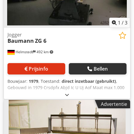
1
/
3
Jogger
Baumann
ZG 6
Helmstedt
492 km
Prijsinfo
Bellen
Bouwjaar:
1979
, Toestand:
direct inzetbaar (gebruikt)
,
Gebouwd in 1979 Crsdpfx Abjd Ic U Uj Aof Maat max 1.000
x 1.400 mm Uitrusting • lucht stralen in tabel
Advertentie