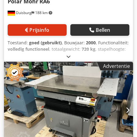
Polar Mohr
RA6
Duisburg
188 km
Prijsinfo
Bellen
Toestand:
goed (gebruikt)
, Bouwjaar:
2000
, Functionaliteit:
volledig functioneel
, totaalgewicht:
720 kg
, stapelhoogte:
165 mm
, persluchtaansluiting:
8 bar
, snijbreedte (max.):
1.450 mm
, invoedingsdiepte:
1.135 mm
, Uitrusting:
Advertentie
documentatie / handleiding
, met luchtafstrijkwals,
afstrijken 1 of 2 keer mogelijk Codpfxjywxd Ao Ab Ajrf
Verchroomde luchttafel Rechts-/links-triloptie
Neigingsverstelling Trilsnelheid instelbaar Tafelafmeting
1.130 x 1.400 mm Min. laaghoogte 30 mm Max. laaghoogte
165 mm Tafelhoogte 890 - 990 mm