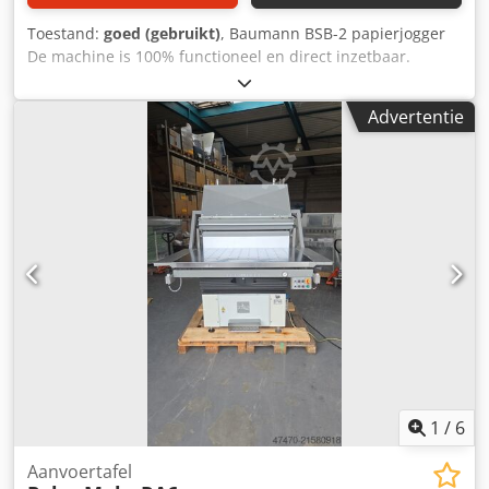
Toestand:
goed (gebruikt)
, Baumann BSB-2 papierjogger
De machine is 100% functioneel en direct inzetbaar.
Technische specificaties: Credpfx Abjzfww Uo Aof
Maximaal formaat: 640×920 mm Stapelhoogte: 160 mm
Advertentie
Gewicht: 350 kg Stroomvoorziening: 400 V Luchttafel
Verstelbare kantelhoek
1
/
6
Aanvoertafel