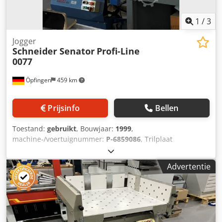
1
/
3
Jogger
Schneider Senator
Profi-Line
0077
Öpfingen
459 km
Prijsinfo
Bellen
Toestand:
gebruikt
, Bouwjaar:
1999
,
machine-/voertuignummer:
P-6859086
, Trilplaat
Machinenummer: P-6859086 Cjdpfx Abeg Stklo Aorf 800 x
1340 mm
Advertentie