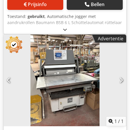
Prijsinfo
Bellen
Toestand:
gebruikt
, Automatische jogger met
aandrukrollen Baumann BSB 6 L Schüttelautomat rüttelaar
met uitstrijkrol / Automatische jogger met aandrukrollen
Baumann BSB 6 L Bouwjaar / Jaar 2003 - Serienummer
Advertentie
211826 Vellenformaat / Max. velformaat 1050 x 1450mm
Crodpfxszgnvqj Ab Asf Lagenhoogte / Max. stapelhoogte
160mm CE-keurmerk / CE-certificaat Elektrische aansluiting
/ Stroomvoorziening 3-fase 400V - 50 Hz Online video-
inspectie via WhatsApp - MS Zoom - Telegram Op voorraad
in Emskirchen/Nürnberg - Direct beschikbaar - Kan getest
worden
1
/
1