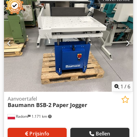
Gewicht: 300 kg Stroomvoorziening: 400 V Luchtbladentafel
Mogelijkheid tot uitlijnen naar rechts/links Verstelbare
kantelhoek Instelbare schudkracht
1
/
6
Aanvoertafel
Baumann BSB-2
Paper Jogger
Radom
1.171 km
Prijsinfo
Bellen