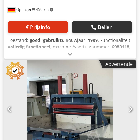
Öpfingen
459 km
Prijsinfo
Bellen
Toestand:
goed (gebruikt)
, Bouwjaar:
1999
, Functionaliteit:
volledig functioneel
, machine-/voertuignummer:
6983118
,
Trilplaat - JOGGER Cedpfx Abey T Rico Asrf
Advertentie