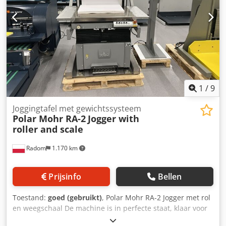
1
/
9
Joggingtafel met gewichtssysteem
Polar Mohr RA-2
Jogger with
roller and scale
Radom
1.170 km
Prijsinfo
Bellen
Toestand:
goed (gebruikt)
, Polar Mohr RA-2 Jogger met rol
en weegschaal De machine is in perfecte staat, klaar voor
gebruik. Crjdpfowt Sqhex Ab Asf Technische gegevens: