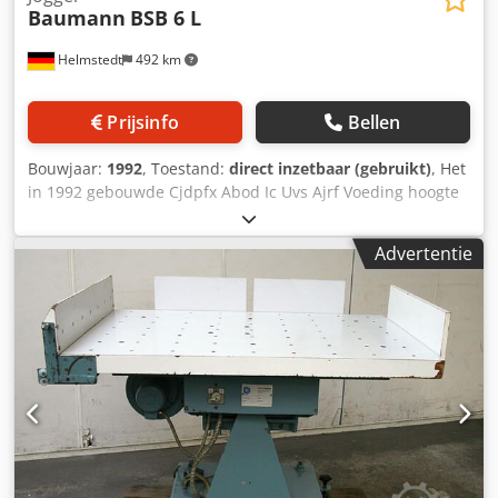
Baumann
BSB 6 L
Helmstedt
492 km
Prijsinfo
Bellen
Bouwjaar:
1992
, Toestand:
direct inzetbaar (gebruikt)
, Het
in 1992 gebouwde Cjdpfx Abod Ic Uvs Ajrf Voeding hoogte
max 185 mm Maat max 1.050 x 1.450 mm Uitrusting • vaste
gauge achteraan • kant meter aan de linkerkant of aan de
Advertentie
rechterkant • lucht jets in tabel • lucht-verwijderen roller