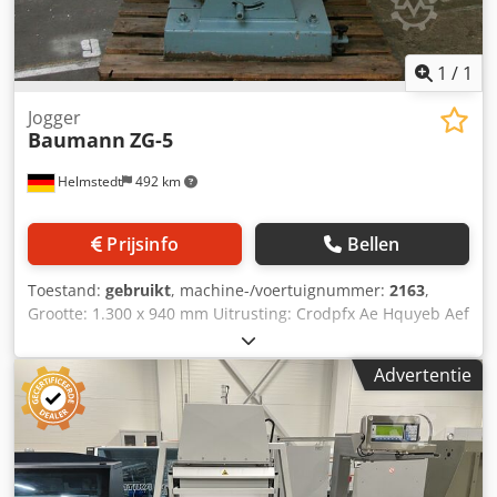
1
/
1
Jogger
Baumann
ZG-5
Helmstedt
492 km
Prijsinfo
Bellen
Toestand:
gebruikt
, machine-/voertuignummer:
2163
,
Grootte: 1.300 x 940 mm Uitrusting: Crodpfx Ae Hquyeb Aef
lucht jets in tabel
Advertentie