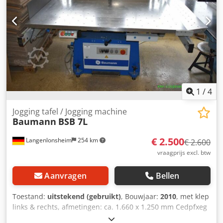
1
/
4
Jogging tafel / Jogging machine
Baumann
BSB 7L
€ 2.500
Langenlonsheim
254 km
€ 2.600
vraagprijs excl. btw
Aanvragen
Bellen
Toestand:
uitstekend (gebruikt)
, Bouwjaar:
2010
, met klep
links & rechts, afmetingen: ca. 1.660 x 1.250 mm Cedpfxeg
Du H Hj Ab Aerf