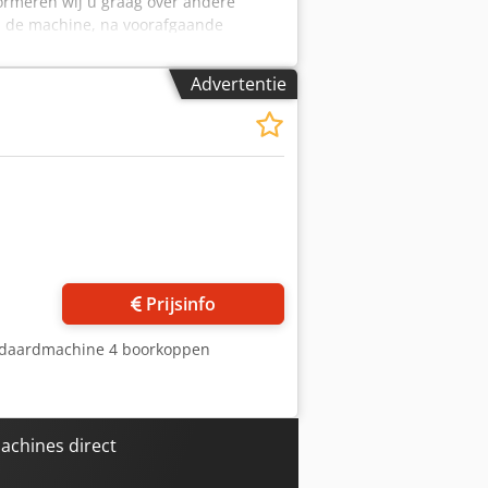
nformeren wij u graag over andere
m de machine, na voorafgaande
Advertentie
Prijsinfo
ndaardmachine 4 boorkoppen
chines direct