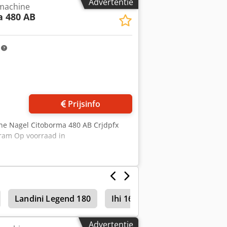
Advertentie
machine
a 480 AB
m
Prijsinfo
ne Nagel Citoborma 480 AB Crjdpfx
gram Op voorraad in
Landini Legend 180
Ihi 16 Nxt
Advertentie