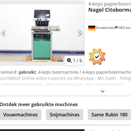
4-kops papierboor
Nagel
Citoborm
Emskirchen
465 k
1
/
6
Toestand:
gebruikt
, 4-kops boormachine / 4-kops papierboormachi
Aijzcfwfoisf Online video-inspectie via WhatsApp - MS Zoom - Tele
Emskirchen/Nürnberg - Direct beschikbaar - Kan getest worden
Ontdek meer gebruikte machines
Vouwmachines
Snijmachines
Same Rubin 180