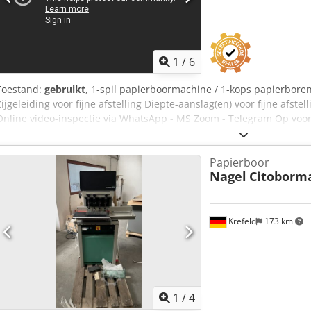
1
/
6
Toestand:
gebruikt
, 1-spil papierboormachine / 1-kops papierbor
Zijgeleiding voor fijne afstelling Diepte-aanslag(en) voor fijne afs
Online video-inspectie via WhatsApp - MS Zoom - Telegram Op voo
beschikbaar – Kan getest worden Crodpfxjxu T Als Aiisf
Papierboor
Nagel
Citoborm
Krefeld
173 km
1
/
4