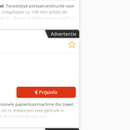
el
, Torsiestijve portaalconstructie voor
– Inlegdiepte ca. 100 mm achter de
r 2 – 20 mm Cjdpfeyx Axaox Aiierf – 1
Advertentie
Vraag meer foto's aan
Prijsinfo
essionele papierboormachine die zowel
, en is ontworpen voor gebruik in
B 2015 beschikt over een
g mogelijk voor verschillende
statie voor grote stapelhoogtes en