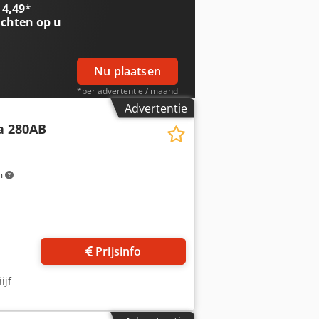
 4,49
*
chten op u
Nu plaatsen
*per advertentie / maand
Advertentie
a 280AB
m
 foto's aan
Prijsinfo
ijf