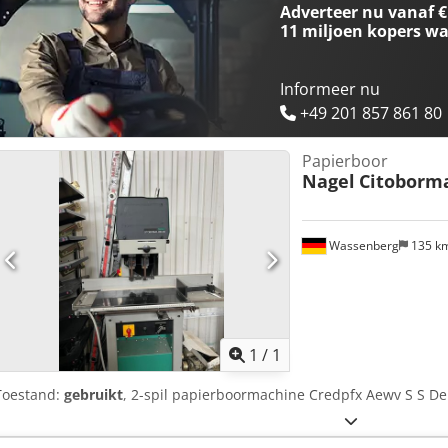
Adverteer nu vanaf €
11 miljoen kopers
wa
Informeer nu
+49 201 857 861 80
Papierboor
Nagel
Citoborm
Wassenberg
135 k
Vraag meer
1
/
1
Toestand:
gebruikt
, 2-spil papierboormachine Credpfx Aewv S S Dei