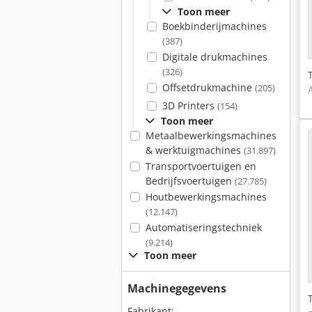
Toon meer
Boekbinderijmachines
(387)
Digitale drukmachines
(326)
Offsetdrukmachine
(205)
3D Printers
(154)
Toon meer
Metaalbewerkingsmachines
& werktuigmachines
(31.897)
Transportvoertuigen en
Bedrijfsvoertuigen
(27.785)
Houtbewerkingsmachines
(12.147)
Automatiseringstechniek
(9.214)
Toon meer
Machinegegevens
Fabrikant: