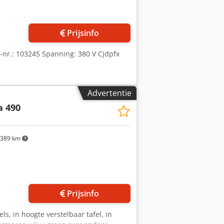
Prijsinfo
-nr.: 103245 Spanning: 380 V Cjdpfx
Advertentie
a 490
389 km
Vraag meer foto's aan
Prijsinfo
s, in hoogte verstelbaar tafel, in