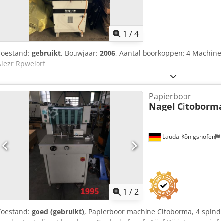
1
/
4
Toestand:
gebruikt
, Bouwjaar:
2006
, Aantal boorkoppen: 4 Machine
Aiezr Rpweiorf
Papierboor
Nagel
Citoborm
Lauda-Königshofen
1
/
2
Toestand:
goed (gebruikt)
, Papierboor machine Citoborma, 4 spindel