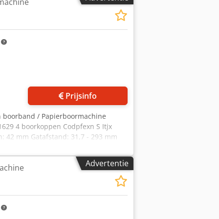
machine
m
Prijsinfo
n boorband / Papierboormachine
1629 4 boorkoppen Codpfexn S Itjx
n: 42 mm Gatafstand: 31,7 - 293 mm
orraad in Emskirchen/Nürnberg –
Advertentie
achine
m