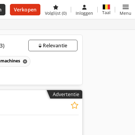
n
Verkopen
Taal
Volglijst
(0)
Inloggen
Menu
3)
Relevantie
smachines
Advertentie