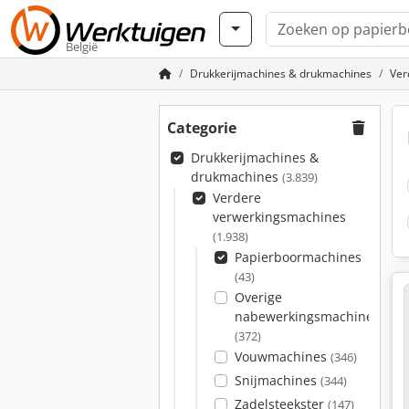
België
Drukkerijmachines & drukmachines
Ver
Categorie
Drukkerijmachines &
drukmachines
(3.839)
Verdere
verwerkingsmachines
(1.938)
Papierboormachines
(43)
Overige
nabewerkingsmachines
(372)
Vouwmachines
(346)
Snijmachines
(344)
Zadelsteekster
(147)