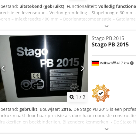
Toestand:
uitstekend (gebruikt)
, Functionaliteit:
volledig functione
precisie en levensduur – Voetontgrendeling – Stapelhoogte 60 mm 
boren – Inlegbreedte 480 mm – Boorlengtecompensatie – Gatdiamete
tot 4 boorkoppen – Automatische tafelheffing
Stago PB 2015
Stago
PB 2015
Volkach
417 km
1
/
2
Toestand:
gebruikt
, Bouwjaar:
2015
, De Stago PB 2015 is een prof
indruk maakt door haar precisie als door haar robuuste constructie
drukkerijen en boekbinderijen. Bijzondere kenmerken: - De Stago P
gebruiksvriendelijk bedieningspaneel en maakt een snelle omstellin
papierformaten. - De machine kenmerkt zich door een hoge boorpre