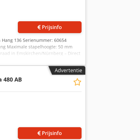
Prijsinfo
en Hang 136 Serienummer: 60654
telling Maximale stapelhoogte: 50 mm
rraad in Emskirchen/Nürnberg – Direct
Advertentie
a 480 AB
Prijsinfo