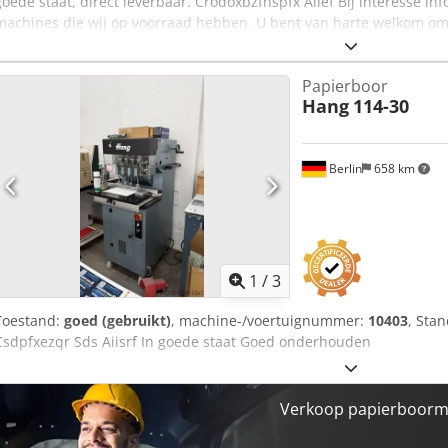
goede staat, direct leverbaar. Crodoxbzfnspfx Aiief Bij interesse i
machines die wij op voorraad hebben. U bent van harte welkom o
afspraak, bij ons te komen bekijken.
Papierboor
Hang
114-30
Berlin
658 km
1
/
3
Toestand:
goed (gebruikt)
, machine-/voertuignummer:
10403
, Sta
Csdpfxezqr Sds Aiisrf In goede staat Goed onderhouden
Verkoop papierboorma