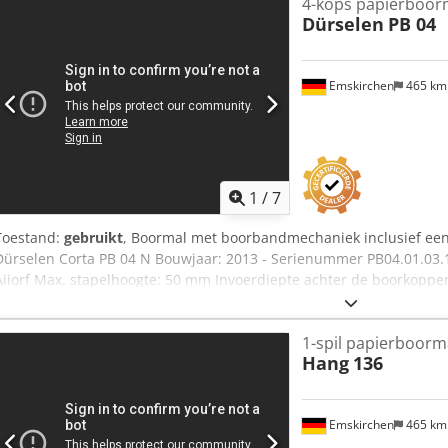
4-kops papierboor
Dürselen
PB 04
Emskirchen
465 k
1
/
7
Toestand:
gebruikt
, Boormal met boorbandmechaniek inclusief ee
Dürselen Corta PB 04 N Bouwjaar: 2013 - Serienummer PB04.01.03.
Aiiorf Max. stapelhoogte: 50 mm Invoerdiepte achter de boorkoppe
Online video-inspectie via WhatsApp, MS Zoom of Telegram. Op vo
Direct beschikbaar – Proefdraaien mogelijk.
1-spil papierboorm
Hang
136
Emskirchen
465 k