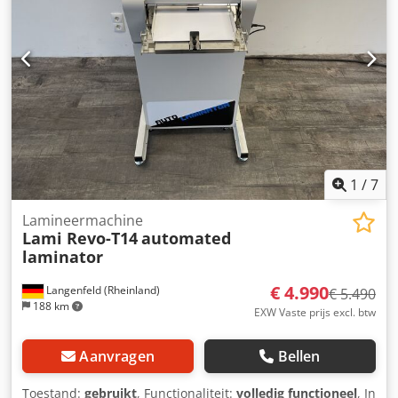
1
/
7
Lamineermachine
Lami Revo-T14
automated
laminator
€ 4.990
Langenfeld (Rheinland)
€ 5.490
188 km
EXW Vaste prijs excl. btw
Aanvragen
Bellen
Toestand:
gebruikt
, Functionaliteit:
volledig functioneel
, In