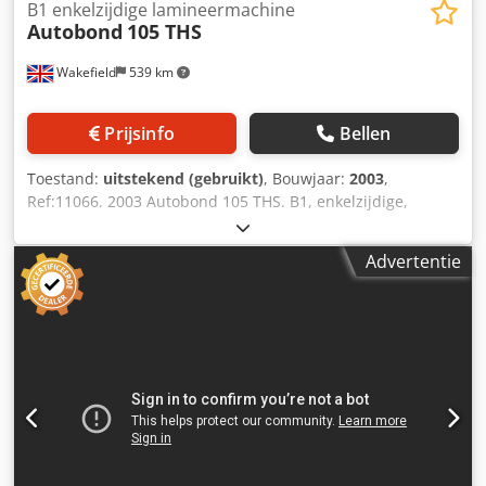
B1 enkelzijdige lamineermachine
Autobond
105 THS
Wakefield
539 km
Prijsinfo
Bellen
Toestand:
uitstekend (gebruikt)
, Bouwjaar:
2003
,
Ref:11066. 2003 Autobond 105 THS. B1, enkelzijdige,
volledig automatische thermische lamineermachine.
Uitstekende staat, minder dan 1.5 miljoen vellen gelopen!
Advertentie
Uitgerust met: - Heidelberg diepstapel aanzuig-
inlegapparaat met achterafscheiding - 250 mm (10”)
diameter hoogglans verchroomde lamineerrol -
Lamineernipdruk tot 6 metrische ton - Film gemonteerd op
een snelwissel luchtschacht - Afsnijmes en
perforatiemechanisme - Pneumatische koppeling zorgt
voor nauwkeurige filmspanning - Zwitserse
temperatuurregelunit - Snij-inrichting – geïntegreerde
bumperrol-separator met antikroegstang -
Palletuitvoertafel Accessoires: - Ioniser Pro statische