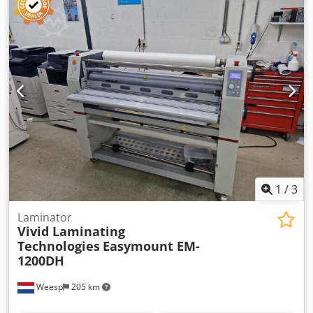
with us. We can arrange the transport/packaging for you
and load it into a truck or container. Chsdpfxsxxxuhe Abtoa
Ask for a price including transport (location the
Netherlands). If you would like to purchase that machine
now? Please send your company details and your VAT
number. We will then send you a Proforma invoice.
Regards Henk Hoos.
1
/
3
Laminator
Vivid Laminating
Technologies
Easymount EM-
1200DH
Weesp
205 km