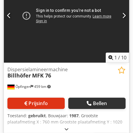
1140 mm Min. velformaat X : 210 mm Min. velformaat Y :
210 mm Machinesnelheid : 50 m/min
1
/
10
Dispersielamineermachine
Billhöfer
MFK 76
Öpfingen
459 km
Prijsinfo
Bellen
Toestand:
gebruikt
, Bouwjaar:
1987
, Grootste
plaatafmeting X : 760 mm Grootste plaatafmeting Y : 1020
mm Chjdpfoikq Hhsx Abtoa Min. plaatgrootte X : 320 mm