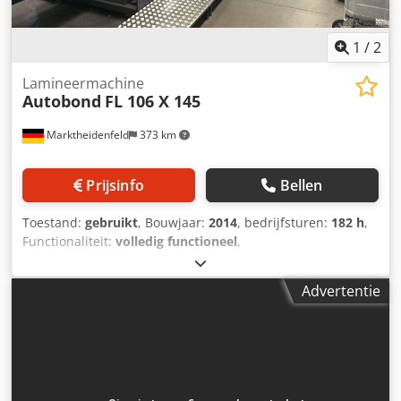
1
/
2
Lamineermachine
Autobond
FL 106 X 145
Marktheidenfeld
373 km
Prijsinfo
Bellen
Toestand:
gebruikt
, Bouwjaar:
2014
, bedrijfsturen:
182 h
,
Functionaliteit:
volledig functioneel
,
machine-/voertuignummer:
1404392
, type ingangsstroom:
driefasig
, ingangsspanning:
380 V
, Wij bieden deze
Advertentie
gebruikte Autobond FL 106 X 145 laminatiemachine,
bouwjaar 2014, te koop aan. De besturing is in 2020
vernieuwd. Sindsdien zijn er 232.314 vellen verwerkt en is
de machine 182 uur gebruikt. Helaas zijn de waarden vóór
de vervanging niet geregistreerd. Cjdpfxezkkmms Abteha
Machinetype: FL 106 X 145 Serienummer: 1404392