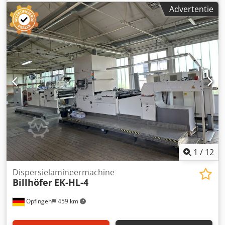
Min. plaatgrootte Y: 460 mm Perssnelheid : 35 m/min
Advertentie
Technische gegevens afhankelijk van taak,
verbruiksgoederen en eventueel andere factoren
1
/
12
Dispersielamineermachine
Billhöfer
EK-HL-4
Öpfingen
459 km