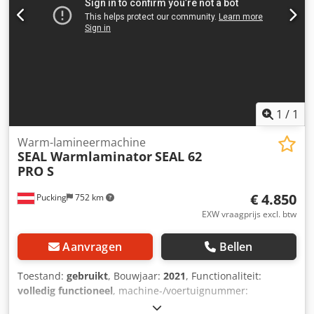
Nominale spanning: 380/415 + N V Patentnummer:
Bouwjaar: 2014 Als u vragen heeft of meer informatie
nodig heeft, kunt u ons een bericht sturen of ons bellen.
1
/
1
Warm-lamineermachine
SEAL Warmlaminator
SEAL 62
PRO S
€ 4.850
Pucking
752 km
EXW vraagprijs excl. btw
Aanvragen
Bellen
Toestand:
gebruikt
, Bouwjaar:
2021
, Functionaliteit:
volledig functioneel
, machine-/voertuignummer:
PP1934162695
, totaalgewicht:
540 kg
, type ingangsstroom: