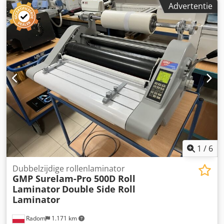
Advertentie
automatische uitscheider, uitvoertafel,
Lamineertemperatuur 60–120 graden, Roldruk 400 ton,
Codpfx Aszg Eatsbteha Papiergewicht 125–500 g/m²,
Productiesnelheid 0–20 m/min, Maximaal papierformaat:
52 x 72 cm
1
/
6
Dubbelzijdige rollenlaminator
GMP Surelam-Pro 500D Roll
Laminator
Double Side Roll
Laminator
Radom
1.171 km