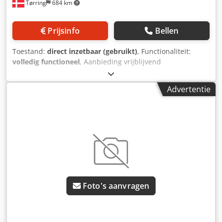
Tørring
684 km
Prijsinfo
Bellen
Toestand:
direct inzetbaar (gebruikt)
, Functionaliteit:
volledig functioneel
, Aanbieding vrijblijvend
LAMINEERMACHINE EUROLAM III-IDH 540 G10P
Papierformaat max. 540x740 mm Lamineersnelheid max.
Advertentie
30 m/min Papierdikte 120-350 g/m² Diameter voorste rol:
163 mm / breedte: 150 mm Diameter achterste rol
Maximale lamineertemperatuur: 150 °C Stroomverbruik: 12
kW - De machine verkeert in perfecte staat en functioneert
optimaal. Chodpfozrlu Iox Abtoa Prijs: op aanvraag
Leverbaarheid: direct! Vraag naar gedetailleerde foto's!
Video beschikbaar!
Foto's aanvragen