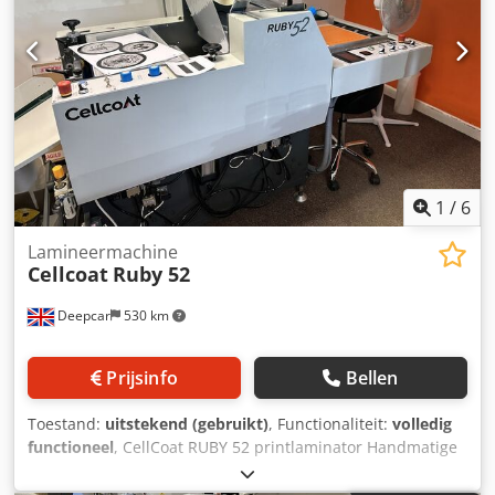
1
/
6
Lamineermachine
Cellcoat
Ruby 52
Deepcar
530 km
Prijsinfo
Bellen
Toestand:
uitstekend (gebruikt)
, Functionaliteit:
volledig
functioneel
, CellCoat RUBY 52 printlaminator Handmatige
bandaanvoer, Enkelzijdige heavy-duty printlaminator,
Perforator en foliesnijder, anti-krul-inrichting,