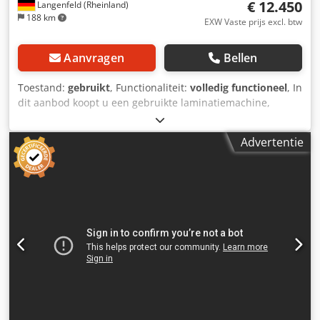
€ 12.450
Langenfeld (Rheinland)
188 km
EXW Vaste prijs excl. btw
Aanvragen
Bellen
Toestand:
gebruikt
, Functionaliteit:
volledig functioneel
, In
dit aanbod koopt u een gebruikte laminatiemachine,
model "GMP Qtopic-380 Auto". Verkoopproduct: 1 x GMP
Qtopic-380 Auto Het is geen probleem om de machine
Advertentie
naar uw wensen te configureren. Neem gerust contact met
ons op! Staat: Dit aanbod betreft een gebruikt apparaat,
dat mogelijk gebruikssporen vertoont (kleine krassen of
verkleuringen). Het apparaat is getest op functionaliteit.
Verpakking en verzending: U kunt het apparaat tijdens
onze openingstijden komen bekijken. Maak hiervoor een
afspraak! Een zeewaardige verpakking en wereldwijde
verzending zijn op aanvraag mogelijk. Voor verzending of
afhaling wordt een functionele test in video vastgelegd.
Cjdpfx Abozmtkmjtoha Voor meer informatie kunt u
uiteraard ook persoonlijk contact met ons opnemen.