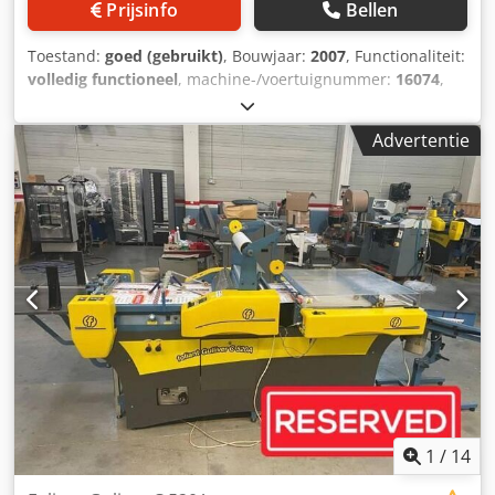
Prijsinfo
Bellen
Toestand:
goed (gebruikt)
, Bouwjaar:
2007
, Functionaliteit:
volledig functioneel
, machine-/voertuignummer:
16074
,
Automatische boogaanlegger A-4: Mabeg zuigkop, dubbele
vellencontrole Lamineerstation EK-HL-4: Natlamineren en
Advertentie
thermisch lamineren Automatische scheidingsunit UTM-4
Automatische scheidingsunit TM-4 Scheidingsmodule: 4-
voudig cirkelmes, wrijfwiel, heetmes Chodpfx
Aozimygsbtea Ontpoederstation/glanskalander GK-4
Automatische stapelaar S-3 Airjet-droger
1
/
14