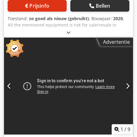
Prijsinfo
Bellen
Toestand:
zo goed als nieuw (gebruikt)
, Bouwjaar:
2020
,
All the mentioned equipment is not for sale/resale in
Russia , or any country that is under an EU embargo. The
Easymount EM-1200DH is a wide format double hot roller
Advertentie
laminator designed for both laminating and mounting
applications. It supports hot and cold lamination, allowing
you to laminate prints and graphics, mount prints to
boards, and apply vinyls, tapes, and adhesives Key
features include: Maximum lamination width of 1200 mm
(47 inches) Laminating speed of up to 3.9 meters per
minute Cjdpfeych Utsx Abtoha Capability to handle
mounting thicknesses up to 25 mm (1 inch) Variable speed
settings for precise control Reverse mechanism to correct
any lamination errors or jams Heat-assisted rollers for
consistent and high-quality lamination results. This
machine is suitable for mounting wide pictures using
sheet film as well as continuous mounting with roll film,
making it versatile for various print finishing needs. It is
1
/
9
designed to be durable and reliable for professional use in