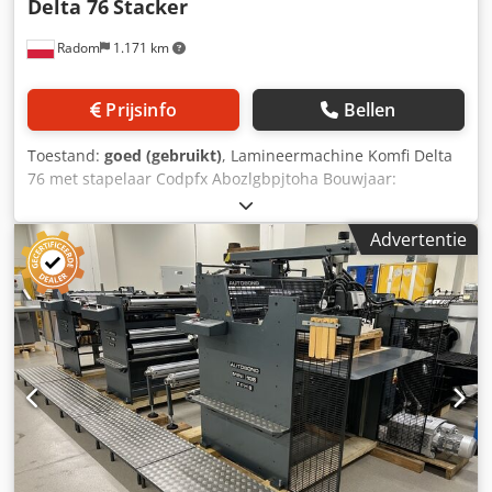
Delta 76
Stacker
Radom
1.171 km
Prijsinfo
Bellen
Toestand:
goed (gebruikt)
, Lamineermachine Komfi Delta
76 met stapelaar Codpfx Abozlgbpjtoha Bouwjaar:
2016/2017. De machine is 100% operationeel en direct
inzetbaar. Dit is een geavanceerde, high-performance
Advertentie
machine, ideaal voor commercieel lamineren. De machine
verkeert in zeer goede staat en is klaar voor productie.
Technische specificaties: Max. velgrootte: 760mm x
1120mm Min. velgrootte: 300mm x 220mm Min.
grammage: 115 gsm Max. grammage: 600 gsm
Bedrijfstemperatuur: 80-145°C Max. werksnelheid:
35m/min Ingebouwde Becker compressor Gewicht: 2800kg
Voedingsspanning: 380V Extra luchtaansluiting: 6 bar
Stroomverbruik: 18kW Pneumatische klem, scheiding en
automatische invoer vanaf hoge stapel, automatische
stapelaar. Touchpanel voor eenvoudige bediening.