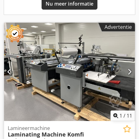
Nu meer informatie
handmatig – Temperatuurregeling: digitaal – Netspanning:
230 V – Vermogen: 3000 W
Advertentie
1
/
11
Lamineermachine
Laminating Machine Komfi