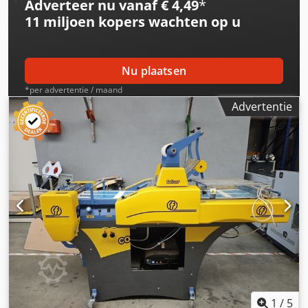
Adverteer nu vanaf € 4,49
*
wereldwijde verzending mogelijk. Voorafgaand aan
11 miljoen kopers
wachten op u
verzending of aflevering wordt een functionele test op
video vastgelegd. Voor meer informatie kunt u uiteraard
ook persoonlijk contact met ons opnemen.
Nu plaatsen
*per advertentie / maand
Advertentie
1
/
5