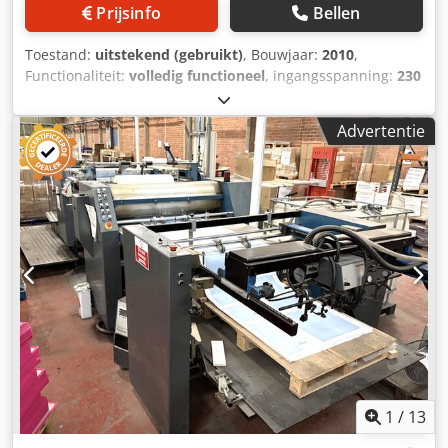
Prijsinfo
Bellen
Toestand:
uitstekend (gebruikt)
, Bouwjaar:
2010
,
Functionaliteit:
volledig functioneel
, ingangsspanning:
230
V
, werkbreedte:
650 mm
, temperatuur:
140 °C
, VIVID
Matrix DUO MD-650 Werkbreedte 650 mm Chedpfjzia Azox
Advertentie
Abtea dubbelzijdige lamineermachine regelbare snelheid
regelbare temperatuur
1
/
13