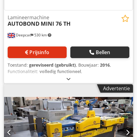
Lamineermachine
AUTOBOND
MINI 76 TH
Deepcar
530 km
Prijsinfo
Bellen
Toestand:
gereviseerd (gebruikt)
, Bouwjaar:
2016
,
Functionaliteit:
volledig functioneel
,
machine-/voertuignummer:
Mini 76 TH
, type
ingangsstroom:
Airconditioning
, ingangsspanning:
400 V
,
Advertentie
werkbreedte:
760 mm
, AUTOBOND MINI 76 TH,
automatische laminator. Chsdpfxjzpw Izo Abtja Model
2015. Volledig gereviseerd. Maximale vellenmaat: 76 x 105
cm. Minimale vellenmaat: SRA4. Snelheid: 60 m/min. 22
miljoen afdrukken. Heidelberg invoersysteem.
Temperatuur van de persrollen: YCU. Afgeefsysteem met
stapelfunctie. Optioneel nabehandelingssysteem met
verwarming.