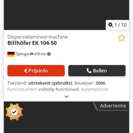
1
/
10
Dispersielamineermachine
Billhöfer
EK 104-50
Öpfingen
459 km
Prijsinfo
Bellen
Toestand:
uitstekend (gebruikt)
, Bouwjaar:
2006
,
Functionaliteit:
volledig functioneel
, Automatische
papierinvoer A-20 (A-3): Mabeg-zuigkop, dubbele
velbediening Lamineereenheid EK 104 (A-EK-3): Nat
Advertentie
lamineren en thermisch lamineren Automatische
scheidingseenheid TM-104 (TM-3) Scheidingseenheid: 4-
voudig cirkelvormig mes, wrijvingswiel De-poeder station
Automatische stapelaar S-3 Cjdpfx Aberp D I Iotjha
Grootste velformaat X : 1040 mm Grootste velformaat Y :