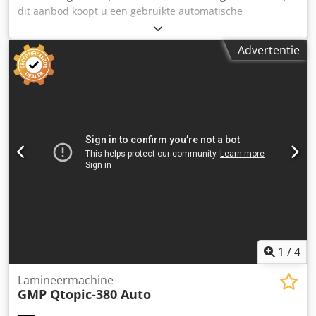
dit aanbod koopt u een gebruikte automatische
lamineermachine "Lami Revo-T14" Verkocht product: 1 x
Lami Revo-T14 Staat: Dit betreft een gebruikt apparaat dat
Advertentie
gebruikssporen kan vertonen (kleine krassen of
verkleuring). Het apparaat is getest op werking. Een
testafdruk is op de foto te zien. Verpakking en verzending:
U kunt het apparaat tijdens onze openingstijden komen
bezichtigen. Maak hiervoor alstublieft een afspraak!
Zeevaste verpakking en wereldwijde verzending mogelijk
op aanvraag! Chedpfxexb A N Uo Abtea Voor verzending of
afhaling wordt een functioneringstest op video voor u
vastgelegd. Voor meer informatie kunt u uiteraard ook
persoonlijk contact met ons opnemen.
1
/
4
Lamineermachine
GMP Qtopic-380 Auto