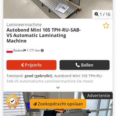
Velrechthouder module. Gereedschapsset en folie
inbegrepen.
1
/
16
Lamineermachine
Autobond Mini 105 TPH-RU-SAB-
VS
Automatic Laminating
Machine
Radom
1.171 km
Prijsinfo
Bellen
Toestand:
goed (gebruikt)
, Autobond Mini 105 TPH-RU-
SAB-VS Automatische Lamineermachine De meest
efficiënte machine op de markt, van een gerenommeerde
fabrikant. Deze geavanceerde machine biedt uitstekende
Advertentie
prestaties dankzij een externe thermostaat voor
temperatuurregeling. Geproduceerd in Groot-Brittannië.
Zoekopdracht opslaan
Technische specificaties: Maximale velgrootte: 1060 mm x
1060 mm Minimale velgrootte: 320 mm x 285 mm Minimale