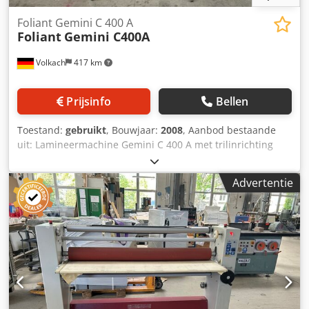
Foliant Gemini C 400 A
Foliant
Gemini C400A
Volkach
417 km
Prijsinfo
Bellen
Toestand:
gebruikt
, Bouwjaar:
2008
, Aanbod bestaande
uit: Lamineermachine Gemini C 400 A met trilinrichting
Chjdpfxozpwkvs Abtsa - Speciaal geschikt voor kleine tot
middelgrote oplages - Vellen worden automatisch via een
Advertentie
stapelvoeder aangevoerd, gelamineerd en gescheiden -
Anti-krulmechanisme voor een perfect vlak resultaat
Technische specificaties: - Voeder: Vlakstapelvoeder met
een laadcapaciteit van 230 mm - Formaat: min. 320x250
mm; max. 380x580 mm - Papierdikte: 115-350 g/m² -
Foliedikte: 20-45 µm - Folietypes: OPP, nylon -
Binnendiameter van de rol: 70-80 mm - Buitendiameter
van de rol: max. 400 mm - Snelheid: 0-15 m/min; max. 1800
vellen/uur bij formaat B3 - Opwarmtijd: ca. 10 minuten -