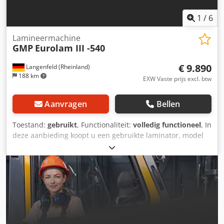
1
/
6
Lamineermachine
GMP
Eurolam III -540
€ 9.890
Langenfeld (Rheinland)
188 km
EXW Vaste prijs excl. btw
Aanvragen
Bellen
Toestand:
gebruikt
, Functionaliteit:
volledig functioneel
, In
deze aanbieding koopt u een gebruikte laminator, model
"GMP Eurolam III -540". Het betreft: 1x GMP Eurolam III
-540, inclusief compressor. Staat: Dit is een gebruikte
machine die mogelijk sporen van gebruik vertoont (kleine
krasjes of verkleuringen). Chsdpfozlxykox Abtja De
machine is getest en functioneert naar behoren.
Verpakking en verzending: U kunt de machine tijdens onze
openingstijden komen bekijken. Maak hiervoor een
afspraak! Op verzoek is een zeewaardige verpakking en