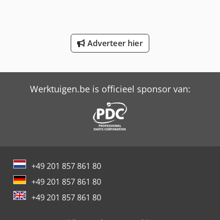
Knegt Wb 150
Knegt Wb 180
Adverteer hier
Knikmops Km 80
Knikmops Km 90 Te
Werktuigen.be is officieel sponsor van:
New Holland-Kobelco
Schaffer 2345 T
Schaffer 6390 T
Schaffer 6680 T
+49 201 857 861 80
Schaffer 8610 T
+49 201 857 861 80
Schaffer 9380 T
+49 201 857 861 80
Trailer And Tools