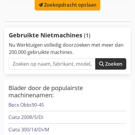
Zoekopdracht opslaan
Bouwjaar: 2000 Diameter bereik: 0,4-2,4 mm Invoerlengte:
12-110 mm Beenlengte: max 75 mm Werkbreedte: 40 mm
Dodowi Tckepfx Al Djck Uitvoer - stuks/min: 420 Locatie: In
Duitsland
Gebruikte Nietmachines
(1)
Nu Werktuigen volledig doorzoeken met meer dan
200.000 gebruikte machines.
Zoeken
Blader door de populairste
machinenamen:
Becx Obks90-45
Ciata 200R/5/Di
Ciata 300/14/Di/M