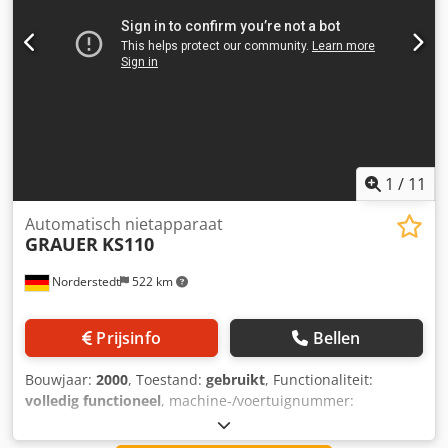
1
/
11
Automatisch nietapparaat
GRAUER
KS110
Norderstedt
522 km
Prijsinfo
Bellen
Bouwjaar:
2000
, Toestand:
gebruikt
, Functionaliteit:
volledig functioneel
, machine-/voertuignummer:
D02I/8325
, Offerte nummer: D02I/8325 Type machine:
Automatische nietmachine Merk: GRAUER Type: KS110