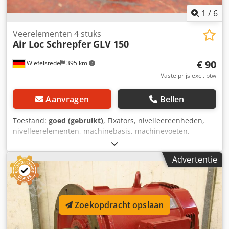
1
/
6
Veerelementen 4 stuks
Air Loc Schrepfer
GLV 150
€ 90
Wiefelstede
395 km
Vaste prijs excl. btw
Aanvragen
Bellen
Toestand:
goed (gebruikt)
, Fixators, nivelleereenheden,
nivelleerelementen, machinebasis, machinevoeten,
nivelleerschoenen, machinefundament, nivelleerschoen,
wigschoen, machineondersteuning, nivelleervoet,
Advertentie
veerelementen -Fabrikant: Air Loc Schrepfer,
nivelleerelementen 4-delig voor gereedschapsmachines en
systemen -Type: GLV 150 -Hoogte: 30 mm Codpfx Amjv
Rmmys Eorf -Prijs: compleet -Afmetingen elk: 145/145/H30
Zoekopdracht opslaan
mm -Gewicht 1,7 kg/stuk