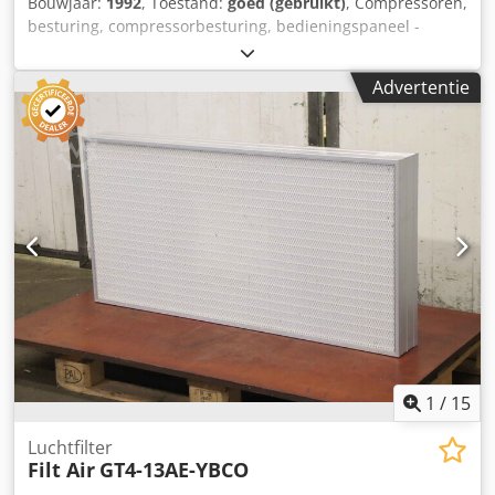
Bouwjaar:
1992
, Toestand:
goed (gebruikt)
, Compressoren,
besturing, compressorbesturing, bedieningspaneel -
Overdracht: in actuele staat zoals gezien -Onderste
afdekking: beschadigd, zie foto -Fabrikant: Ecoair -Type:
Advertentie
Multitronic Control -Afmetingen: 280/295/H120 mm Crjdpjf
Dq Uisfx Am Eof -Gewicht: 2,6 kg
1
/
15
Luchtfilter
Filt Air
GT4-13AE-YBCO