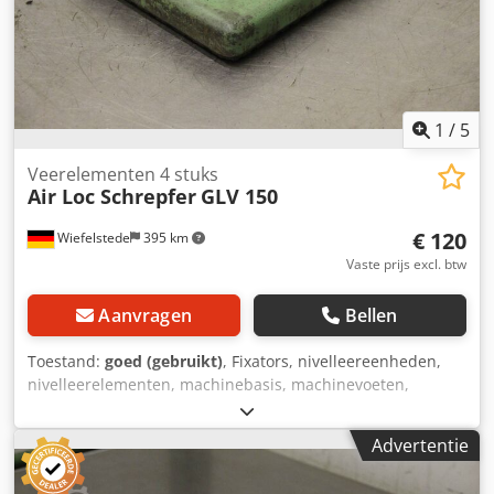
1
/
5
Veerelementen 4 stuks
Air Loc Schrepfer
GLV 150
€ 120
Wiefelstede
395 km
Vaste prijs excl. btw
Aanvragen
Bellen
Toestand:
goed (gebruikt)
, Fixators, nivelleereenheden,
nivelleerelementen, machinebasis, machinevoeten,
nivelleerschoenen, machinefundament, nivelleerschoen,
wigschoen, machineondersteuning, nivelleervoet,
Advertentie
veerelementen Cjdpefzlvmofx Am Eorf -Fabrikant: Air Loc
Schrepfer, nivelleerelementen 4-delig voor