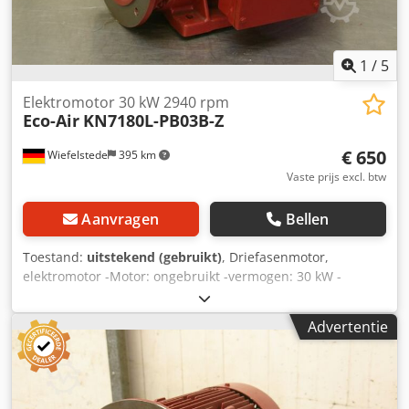
1
/
5
Elektromotor 30 kW 2940 rpm
Eco-Air
KN7180L-PB03B-Z
€ 650
Wiefelstede
395 km
Vaste prijs excl. btw
Aanvragen
Bellen
Toestand:
uitstekend (gebruikt)
, Driefasenmotor,
elektromotor -Motor: ongebruikt -vermogen: 30 kW -
snelheid: 2940 rpm -Beschermingsklasse: IP 23 -type: B35 -
as: Ø 55 mm -gatencirkel: 350 mm -Voorzetstuk: Ø 300 mm
Advertentie
-Aantal: 2x beschikbaar -Prijs: per stuk -Afmetingen:
720/500/H400 mm -Gewicht: 210 kg Credocuqqtjpfx Am Ejf