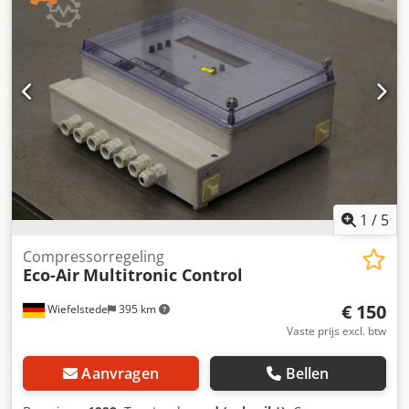
gereedschapsmachines en systemen -Type: GLV 150 -
Hoogte: 32 mm -Prijs: compleet -Afmetingen elk:
140/140/H32 mm -Gewicht 2,5 kg/stuk
1
/
5
Compressorregeling
Eco-Air
Multitronic Control
€ 150
Wiefelstede
395 km
Vaste prijs excl. btw
Aanvragen
Bellen