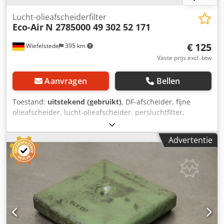
Lucht-olieafscheiderfilter
Eco-Air
N 2785000 49 302 52 171
€ 125
Wiefelstede
395 km
Vaste prijs excl. btw
Aanvragen
Bellen
Toestand:
uitstekend (gebruikt)
, DF-afscheider, fijne
olieafscheider, lucht-olieafscheider, persluchtfilter,
filterpatroon, fijn filter, filter, voorfilter, inlaatluchtfilter,
luchtfilterhuis, luchtfilterhuis, generatorluchtfilter -
Advertentie
Fabrikant: Ecoair, Lucht-olie-afscheiderfilter type N
2785000 / 49 302 52 171 -Binnen/buiten: Ø 110/170 mm -
Boutcirkel: Ø 210 mm Crjdpfx Amowbzzxo Esf -
Hoeveelheid: 1x luchtfilter beschikbaar -Afmetingen: Ø 245
x 420 mm -Gewicht: 3,4 kg.