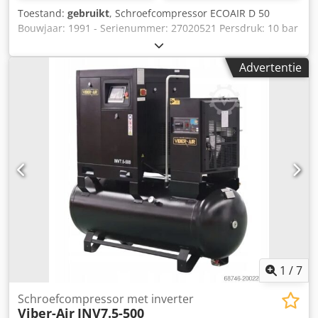
Toestand:
gebruikt
, Schroefcompressor ECOAIR D 50
Bouwjaar: 1991 - Serienummer: 27020521 Persdruk: 10 bar
Toerental: 2950 t/min Volume stroom: 5,0 m³/min
Vermogensbehoefte compressor: 37 kW Afmetingen: 200 x
Advertentie
80 x 150 cm Gewicht: 730 kg Online video-inspectie via
WhatsApp – MS Zoom – Telegram Crjdpsxiv Rnsfx Am Ejf
Op voorraad in Emskirchen/Nürnberg – Direct beschikbaar
– Test mogelijk
1
/
7
Schroefcompressor met inverter
Viber-Air
INV7.5-500