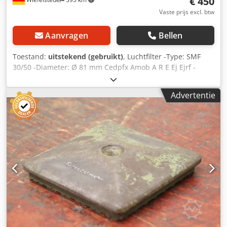
€ 450
Vaste prijs excl. btw
Aanvragen
Bellen
Toestand:
uitstekend (gebruikt)
, Luchtfilter -Type: SMF
30/50 -Diameter: Ø 81 mm Cedpfx Amob A R E Ej Ejrf -
Afmetingen: 780/140/140 mm -Gewicht: 2,3 kg
Advertentie