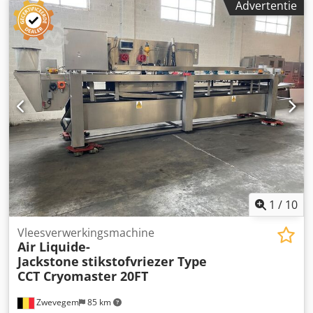
Advertentie
1
/
10
Vleesverwerkingsmachine
Air Liquide-
Jackstone
stikstofvriezer Type
CCT Cryomaster 20FT
Zwevegem
85 km