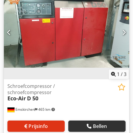
1
/
3
Schroefcompressor /
schroefcompressor
Eco-Air
D 50
Emskirchen
465 km
Prijsinfo
Bellen