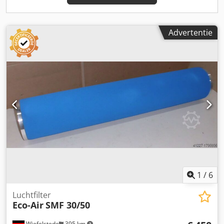
Advertentie
1
/
6
Luchtfilter
Eco-Air
SMF 30/50
Wiefelstede
395 km