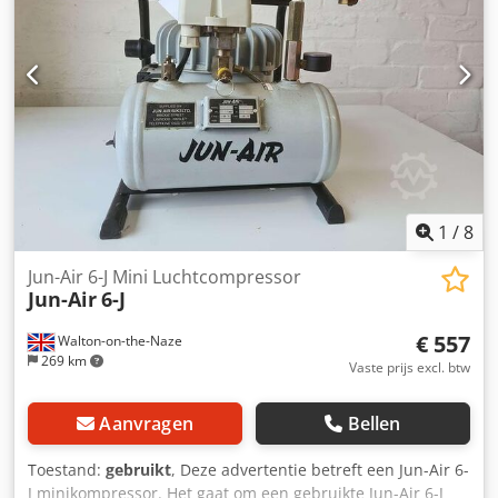
Inbegrepen Display: HTK070 Afmetingen (lengte / breedte /
hoogte): 1900 / 750 / 1030 mm Gewicht: 500 kg
Aanzuigcapaciteit: 1800 l/min Cedpfx Ajxdbubsm Ejrf
Persluchtcapaciteit: 1500 l/min Op voorraad!
1
/
8
Jun-Air 6-J Mini Luchtcompressor
Jun-Air
6-J
€ 557
Walton-on-the-Naze
269 km
Vaste prijs excl. btw
Aanvragen
Bellen
Toestand:
gebruikt
, Deze advertentie betreft een Jun-Air 6-
J minikompressor. Het gaat om een gebruikte Jun-Air 6-J