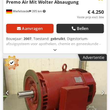
Premo Air
Mit Wolter Absaugung
€ 4.250
Wiefelstede
395 km
Vaste prijs excl. btw
Aanvragen
Bellen
Bouwjaar:
2007
, Toestand:
gebruikt
, Digestorium-
afzuigsysteem voor apotheken, chemie en geneeskunde -
Binnenafmetingen: 540/850 / H900 mm -Roestvrijstalen
uitvoering -Glasdeur voorzijde -Met Camfit-filterpatroon -
Advertentie
Aansluiting: 0,085 kW -Type zuigkracht: EB 225 -met
afzuigkap -Maten: 675/900/H1200 mm Crodjb Uhnqopfx
Am Eof -gewicht: 100 kg