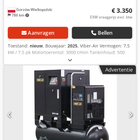
€ 3.350
Gorzów Wielkopolski
786 km
EXW vraagprijs excl. btw
Aanvragen
Bellen
Toestand:
nieuw
, Bouwjaar:
2025
, Viber-Air Vermogen: 7,5
kW / 7,5 pk Motortoerental: 3000 t/min Tankinhoud: 500
liter Spanning en frequentie: 400 V / 50 Hz Waterdichtheid:
IP23 Geluidsniveau: 65 dB Werkdruk: 10 bar
Advertentie
Luchtopbrengst: 800 l/min Aandrijving: Directe aandrijving
Crsdpfoxdbvrox Am Esf Uitlaatdiameter: G 3/4 Droger: TR-
10HP Koeling: Lucht Schroefproducent: BAOSI
Frequentieregelaar: Inbegrepen Display: HTK070
Afmetingen (L/B/H): 1900/800/1660 mm Gewicht: 390 kg
Aanzuigcapaciteit: 950 l/min Afgegeven lucht: 800 l/min