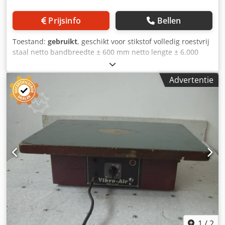
Prijsinfo
Bellen
Toestand:
gebruikt
, geschikt voor stikstof volledig roestvrij
staal netto bandbreedte ± 600 mm netto lengte ± 6.000
mm Crjdpfxszh Ek Ue Am Eef afmetingen (l x b x h) : ±
7.600 x 1.500 x 2.300 mm producthoogte: max. ± 80 mm
Advertentie
1
/
2