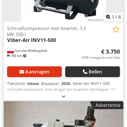
1
/
4
Schroefcompressor met inverter, 7,5
kW, 500 l
Viber-Air
INV11-500
€ 3.750
Gorzów Wielkopolski
786 km
EXW vraagprijs excl. btw
Aanvragen
Bellen
Toestand:
nieuw
, Bouwjaar:
2026
, Viber-Air INV11-500
schroefcompressor met droger en inverter Vermogen: 11
kW / 7,5 pk Motortoerental: 3000 tpm Tank: 500 liter
Spanning en frequentie: 400 V / 50 Hz Waterdichtheid: IP23
Advertentie
Geluidsniveau: 65 dB Bedrijfsdruk: 10 bar
Luchtverplaatsing: 1500 l/min Aandrijving: Directe
aandrijving Uitlaatdiameter: G 1 Ontvochtiger: TR-20HP
Koeling: Olie Schroevenfabrikant: BAOSI Inverter: