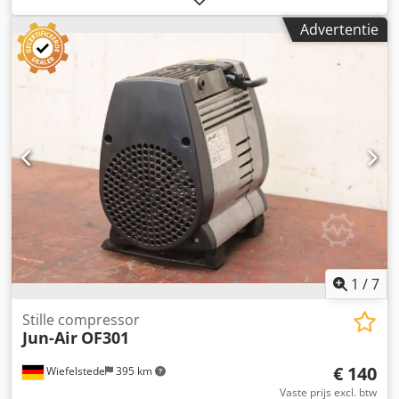
Beschermingsklasse: IP 55 - Afmetingen: 500/345/H300 mm
Advertentie
- Gewicht: 65 kg Credpfx Amecuta Ds Eof
1
/
7
Stille compressor
Jun-Air
OF301
€ 140
Wiefelstede
395 km
Vaste prijs excl. btw