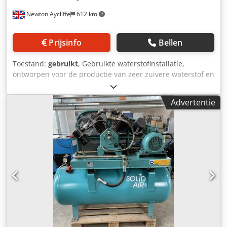
Newton Aycliffe
612 km
Prijsinfo
Bellen
Toestand:
gebruikt
, Gebruikte waterstofinstallatie,
ontworpen voor de productie van zeer zuivere waterstof en
koolmonoxide uit aardgas. Gebouwd door Air Liquide en
voor het eerst in gebruik genomen in 2015, buiten bedrijf
Advertentie
gesteld in augustus 2024. Productiecapaciteit als volgt: -
Waterstof: 60.000 Nm3/uur met een zuiverheidsgraad van
99,99%. - Koolmonoxide: 14.500 Nm3/uur met een
zuiverheidsgraad van ongeveer 99%. (De werkelijke
zuiverheidsgraad is afhankelijk van de hoeveelheid stikstof
in de aardgasgrondstof.) - Oververhitte stoom van 40 bar
als bijproduct. Cjdpfxoy Ryrbs Am Eorf De HyCO-installatie
omvat de volgende 5 hoofdcomponenten: -
Synthesegasproductie / stoomreforming en
stoomproductie - Gasafkoeling - CO2-verwijderingseenheid
/ CO2-absorptie - Gasdrogen en cryogene scheiding -
Drukgebaseerde adsorptie (PSA) Daarnaast zijn er