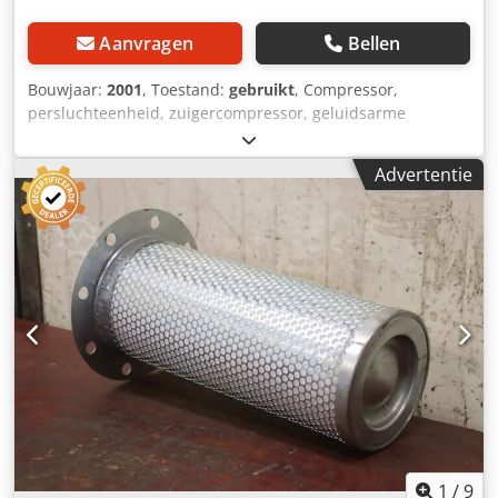
Aanvragen
Bellen
Bouwjaar:
2001
, Toestand:
gebruikt
, Compressor,
persluchteenheid, zuigercompressor, geluidsarme
compressor, compressor voor tandheelkunde, geluidsarme
compressor Cedpou Huvfefx Am Ejrf Fabrikant: Jun-Air, stil
Advertentie
lopende compressor type OF301 -motorvermogen: 250 W -
maximale druk: 8 bar -Aantal: 2x compressor beschikbaar -
Prijs: per stuk -Afmetingen: 220/160/H230 mm -Gewicht:
9,2 kg/stuk
1
/
9