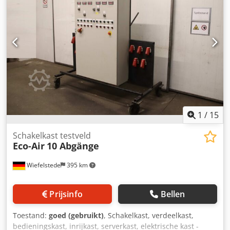
openingstijden komen bekijken. Maak hiervoor een
afspraak! Een zeewaardige verpakking en wereldwijde
verzending zijn op aanvraag mogelijk. Crjdpfx Amezpw E
Ho Esf Voor verzending of aflevering wordt een functionele
test op video vastgelegd. Voor meer informatie kunt u
uiteraard ook persoonlijk contact met ons opnemen.
1
/
15
Schakelkast testveld
Eco-Air
10 Abgänge
Wiefelstede
395 km
Prijsinfo
Bellen
Toestand:
goed (gebruikt)
, Schakelkast, verdeelkast,
bedieningskast, inrijkast, serverkast, elektrische kast -