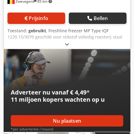
Zwevegem
85 km
Prijsinfo
Bellen
Toestand:
gebruikt
, Freshline freezer MP Type IQF
1220.15/3070 geschikt voor stikstof volledig roestvrij staal
capaciteit: ± 5.000 kg / h product belading (kg/lopende
meter): ± 13-14 kg / lopende meter 400/460V, 50/60Hz,
3PH+PE, 110A, 32kW Pneumatic: 1Nm3/h at 5-7barg LIN
druk stikstof 3barg netto bandbreedte ± 1.220 mm netto
bandlengte ± 16.800 mm afmetingen (l x b x h) : ± 17.700 x
2.600 x 2.600 mm (max open) producthoogte: max. ± 100
mm Codpfx Aozh Elfjm Eorf
Adverteer nu vanaf € 4,49
*
11 miljoen kopers
wachten op u
Nu plaatsen
*per advertentie / maand