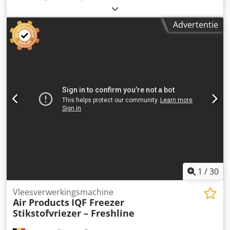
Fabrikant: Ecoair, schakelkast met testveld op een mobiel
onderstel -Type: 10 uitgangen Cjdpfjzrufvex Am Ejrf -
Advertentie
Schakelvermogen: uitgang 1-5 max. 11 kVA / uitgang 6-10
max. 7 kVA -Uitvoering: zie foto's -Afmetingen:
2075/1000/H2150 mm -Gewicht: 373 kg
1
/
30
Vleesverwerkingsmachine
Air Products
IQF Freezer
Stikstofvriezer – Freshline