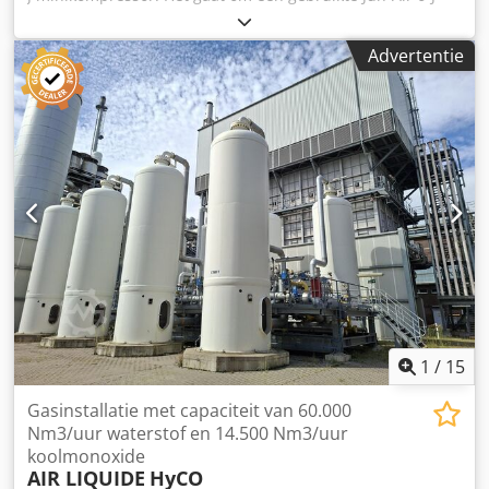
minikompressor die stille, olievrije perslucht levert voor
laboratoriuminstrumenten en analytische apparatuur.
Advertentie
Crjdpfxoxzg Sas Am Eef
1
/
15
Gasinstallatie met capaciteit van 60.000
Nm3/uur waterstof en 14.500 Nm3/uur
koolmonoxide
AIR LIQUIDE
HyCO