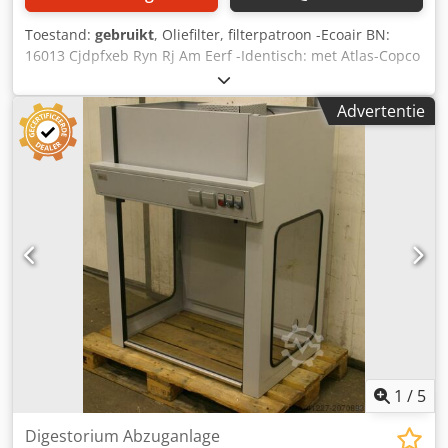
Toestand:
gebruikt
, Oliefilter, filterpatroon -Ecoair BN:
16013 Cjdpfxeb Ryn Rj Am Eerf -Identisch: met Atlas-Copco
1202835300 -Maten: Ø 140 x 300 mm -Aantal: 42 stuks
beschikbaar -Prijs: per stuk -gewicht: 2 kg
Advertentie
1
/
5
Digestorium Abzuganlage