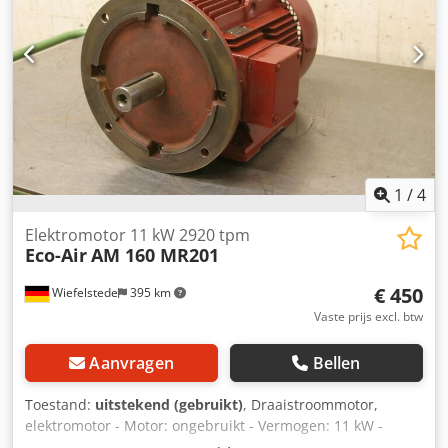
1
/
4
Elektromotor 11 kW 2920 tpm
Eco-Air
AM 160 MR201
€ 450
Wiefelstede
395 km
Vaste prijs excl. btw
Aanvragen
Bellen
Toestand:
uitstekend (gebruikt)
, Draaistroommotor,
elektromotor - Motor: ongebruikt - Vermogen: 11 kW -
Toerental: 2920 tpm - As: Ø 38 mm - Bouwvorm: B35 -