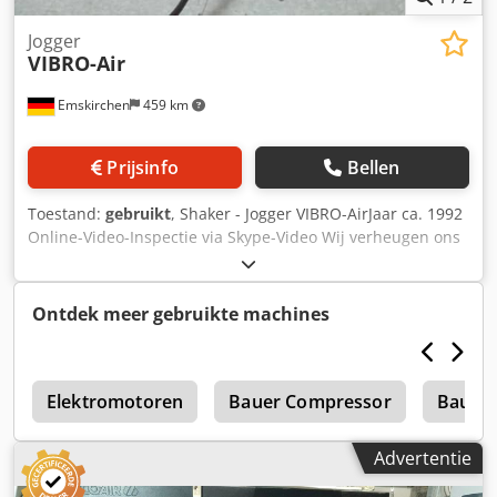
Jogger
VIBRO-Air
Emskirchen
459 km
Prijsinfo
Bellen
Toestand:
gebruikt
, Shaker - Jogger VIBRO-AirJaar ca. 1992
Online-Video-Inspectie via Skype-Video Wij verheugen ons
op uw bezoek - meer machines op voorraad Onmiddellijk
beschikbaar - Kan geïnspecteerd worden Cjdpfx Amorgbz
Nj Eerf Op voorraad Emskirchen / Neurenberg - Kan getest
Ontdek meer gebruikte machines
worden
E
Elektromotoren
Bauer Compressor
Bauer 
Advertentie