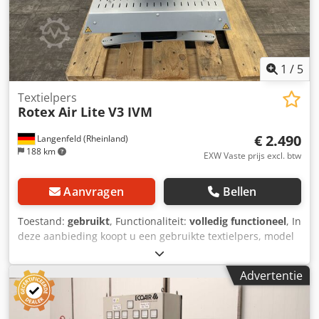
1
/
5
Textielpers
Rotex Air Lite
V3 IVM
€ 2.490
Langenfeld (Rheinland)
188 km
EXW Vaste prijs excl. btw
Aanvragen
Bellen
Toestand:
gebruikt
, Functionaliteit:
volledig functioneel
, In
deze aanbieding koopt u een gebruikte textielpers, model
"Rotex Air Lite V3 IVM". Het betreft: 1x Rotex Air Lite V3 IVM
Staat: Dit is een gebruikte machine die mogelijk
Advertentie
gebruikssporen vertoont (kleine krassen of verkleuringen).
De machine is getest en functioneert naar behoren.
Verpakking en verzending: U kunt de machine tijdens onze