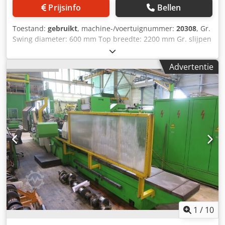
Prijsinfo
Bellen
Toestand:
gebruikt
, machine-/voertuignummer:
20308
, Gr.
Swing diameter: 600 mm Top breedte: 2200 mm Gr. slijpen
op slijpschijf 800 mm Ø diameter: 125 mm Wielen Ø
gebruik van put stokken: 20-125 mm Slijpen van wiel
Advertentie
afmetingen: 800 x 28-800 x 42 x 305 mm 2 wiel snelheden
3 werkstuk snelheid: 32, 55 en 96 RPM Tabel verschuiven
handmatig grof/fijn: 10/2 mm Machine. Voeden van de
snelheid van het slijpen wiel: 0,005-0,025 mm Tabel 6-
speed: 120-1540 mm/min Dcedpecik N Sjfx Abpek Slijpen
van spindel voorraad station: 8 kW Elektr. Levering:
380/400 V, 10 kW Ruimte eisen: 6100 x 2300 x 1600 mm
Gewicht: Zelfsturend 7T
1
/
10