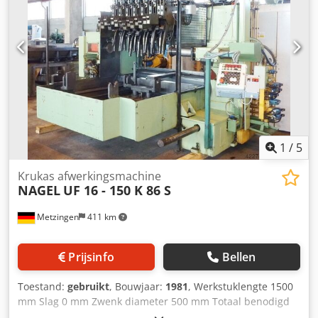
1
/
5
Krukas afwerkingsmachine
NAGEL
UF 16 - 150 K 86 S
Metzingen
411 km
Prijsinfo
Bellen
Toestand:
gebruikt
, Bouwjaar:
1981
, Werkstuklengte 1500
mm Slag 0 mm Zwenk diameter 500 mm Totaal benodigd
vermogen 30 kW Machinegewicht ca. 8 ton Benodigde