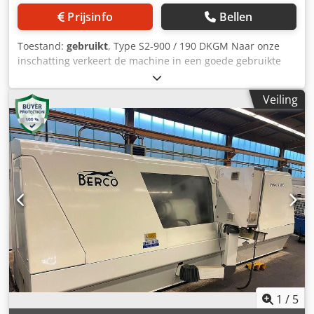
grote pompen, koeloliesysteem, enz. Toestand : voldoende
Prijsinfo
Bellen
tot goed (was in gebruik bij VOLVO) - momenteel niet onder
stroom Ideale machine voor revisie / modernisering / etc.
Toestand:
gebruikt
, Type S2-900 / 190 DKGM Naar onze
Betaling : strikt netto - na ontvangst factuur Levering :
inschatting verkeert de machine in een goede gebruikte
onmiddellijk uit voorraad mogelijk We hebben nog ca. 100
staat en kan deze op afspraak onder spanning worden
slijpmachines op voorraad; informeer bij ons.
geïnspecteerd. Dcedex Ik Tkspfx Abpok Er zijn 2 machines
Veiling
beschikbaar. Accessoires, afgebeelde gereedschappen en
spanmiddelen worden alleen meegeleverd als dit in de
extra informatie is vermeld. Wijzigingen en fouten in de
technische gegevens en informatie evenals tussentijdse
verkoop voorbehouden!
1
/
5