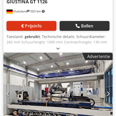
GIUSTINA
GT 1126
motor Optische maatverdeling op Z-as Werkstukmotor type
directe aandrijving C-as Slijpspilmotor type directe
Duitsland
563 km
aandrijving Vaste contrapunt Contrapunt pen Opmerking:
De machine kan tegen een meerprijs van ca. €12.000 voor
Prijsinfo
Bellen
bezichtiging onder stroom worden gezet.
Toestand:
gebruikt
, Technische details: Schuurdiameter:
260 mm Schuurlengte: 1000 mm Centreerhoogte: 130 mm
Klemlengte: 1000 mm Aanvoer:: met de hand
Spilkopverstelling: 280 manueel mm Totaal benodigd
Advertentie
vermogen: ca. 6,0 kW Machinegewicht ca.: 1,5 ton
Machineafmetingen ca. LxBxH: 2580 x 1750 x 1630 mm
Niet-cirkelvormige slijpmachine - (krukasslijpmachine)
Gebruikt voor het slijpen van krukassen, nokkenassen, enz.
Machinetafel: - rechts/links draaibaar: elk 6° - Spanvlak
werkstuk 1240 x156mm Schuurkop: - Kopinstelling 150mm
t.o.v. de werkstukas Djdpfeu Ng Dtex Abpsck - links/rechts
90° draaibaar in twee vlakken - Handaanvoer 280mm -
Slijpschijf = 350x32x127mm Inwendige slijpspindel type
Fortuna SJ 60 x 250L Werkstuk kop: - toerental 25 - 65 - 155
- 400 tpm - handmatig roteerbaar, +/- 90° - Centreerhoogte