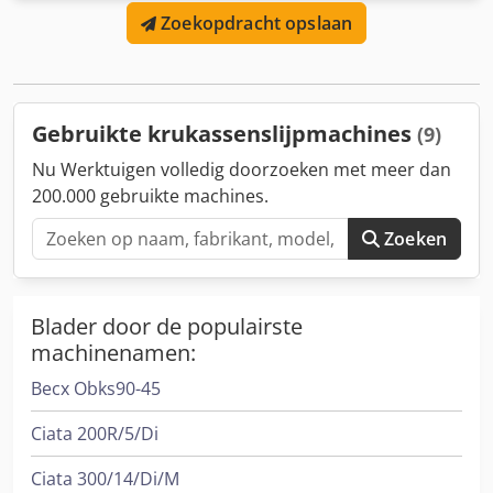
Zoekopdracht opslaan
plaatsbepaler Dubbele CBN slijpschijven Roterende
Dresser Kop Achteraanslag Rittal AC-units Dcjdpsrtrxxefx
Abpjk Specificaties: Maximale hartafstand: 680 mm
Gebruikte krukassenslijpmachines
(9)
Nu Werktuigen volledig doorzoeken met meer dan
200.000 gebruikte machines.
Zoeken
Blader door de populairste
machinenamen:
Becx Obks90-45
Ciata 200R/5/Di
Ciata 300/14/Di/M