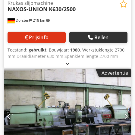
Krukas slijpmachine
NAXOS-UNION
K630/2500
Dorsten
218 km
Prijsinfo
Bellen
Toestand:
gebruikt
, Bouwjaar:
1980
, Werkstuklengte 2700
mm Draaidiameter 630 mm Spanklem lengte 2700 mm
Verstelbereik slagpositie 40-130 mm Slijpschijfdiameter
1000 mm Machinegewicht ca. 18,5 t Benodigde ruimte ca.
Advertentie
9x4 m CNC-cyclusbesturing / Simatic S7-300 Meelopende
kop Hydraulische voorpositionering Handmatige
fijnafstelling (verticaal en horizontaal) Slijpschijfflensen
Grove afdraai-inrichting Radiale en vlakdressage-inrichting
Handmatige radiusdressage-inrichting Filtersysteem Polo
schuine bedfilter SB-A0.4 Bouwjaar 2012
Slijpschijflagersysteem voor 8 slijpschijven Diverse
machinerelatede gereedschappen Meelopende kopbekken
Diverse koelmondstukken (werkstukkoeling)
Schijfbescherming met randspoeling Indexeerstrips voor