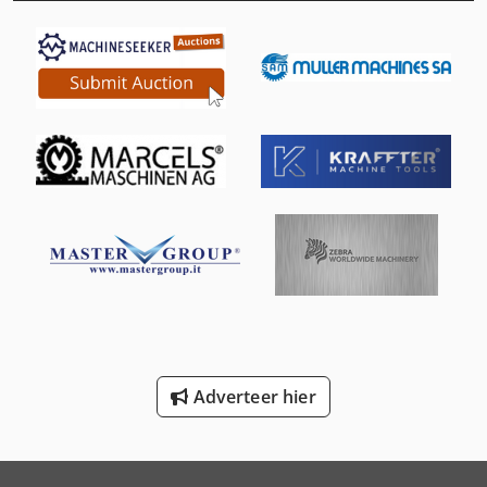
Knegt Wb 150
Knikmops Km 70
Knikmops Km 80
Knikmops Km 85
Knikmops Km 90
Knikmops Km 90 Te
Knikmops Km130 Te
Krone
New Holland-Kobelco
Adverteer hier
Trailer And Tools
Vetter Kranen