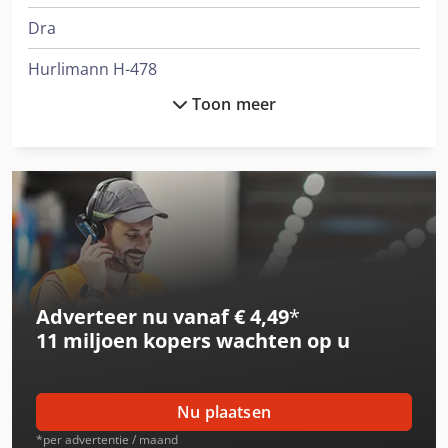
Dra
Hurlimann H-478
Toon meer
Hurlimann H-6130
Hurlimann H-6136
International 3688
International 433
International 453
Adverteer nu vanaf € 4,49
*
International 654
11 miljoen kopers
wachten op u
Job-Mann 200-35
Knegt Kmvhd 140 Verstek
Nu plaatsen
Knegt Wb 120
*per advertentie / maand