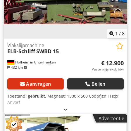
1
/
8
Vlakslijpmachine
ELB-Schliff
SWBD 15
€ 12.900
Hofheim in Unterfranken
432 km
Vaste prijs excl. btw
Aanvragen
Bellen
Toestand:
gebruikt
, Magneet: 1500 x 500 Codpfjzn I Hxjx
Anvorf
Advertentie