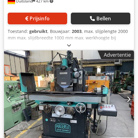
Duitsland
427 km
Prijsinfo
Bellen
Toestand:
gebruikt
, Bouwjaar:
2003
, max. slijplengte 2000
mm max. slijdbreedte 1000 mm max. werkhoogte bij
nieuwe slijpschijf 600 mm max. gewicht van het werkstuk
3200 kg max. tafelbelasting 4500 kg Opspanvlak 2860 x
Advertentie
1000 mm Slijpspindelmotor 26 kW Spindeltoerentallen
1000 - 3000 omw/min Dwarsbeweging, voeding 1 - 5000
mm/min Verticale voeding 1 - 5000 mm/min Kleinste
programmeerwaarde 0,001 Koelaggregaat Mechanische
afzuiging Papierbandfilterautomaat
Slijpschijfbalanceerelektronica Pneumatische
kantelrichtmachine Cjdpfxszn Imxj Anvorf Besturing
ABAMATIC 1 N.D.