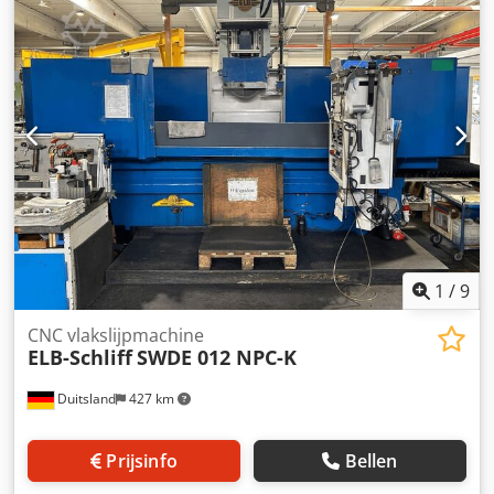
1
/
9
CNC vlakslijpmachine
ELB-Schliff
SWDE 012 NPC-K
Duitsland
427 km
Prijsinfo
Bellen