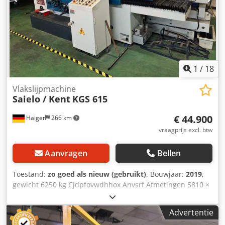
ca. 3990 x 2750 x 2750 mm Gewicht: ca. 6,5 ton Codjzlbd
Sjpfx Anvjrf Staat: Over het algemeen in zeer goede staat
Bedrijfstijden: ca. 7.950 uur De verkoper is niet
aansprakelijk voor typ- of dataoverdrachtsfouten. De
machine is in optische staat, technisch en qua slijtage in
overeenstemming met de leeftijd; gebruikte machines
worden zonder enige garantie verkocht.
1
/
18
Vlakslijpmachine
Saielo / Kent
KGS 615
€ 44.900
Haiger
266 km
vraagprijs excl. btw
Aanvragen
Bellen
Toestand:
zo goed als nieuw (gebruikt)
, Bouwjaar:
2019
,
gewicht 6250 kg Cjdpfovwdhhox Anvsrf Afmetingen 5810 ×
2545 × 2445 mm uitvoering tafelklembereik 1500 x 600 mm
max. tafelbelasting 1300 kg tafel longitudinale beweging
Advertentie
1600 mm Tafelgroef (aantal/breedte) 3/ 16 mm