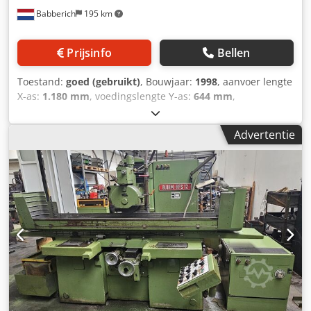
Babberich
195 km
Prijsinfo
Bellen
Toestand:
goed (gebruikt)
, Bouwjaar:
1998
, aanvoer lengte
X-as:
1.180 mm
, voedingslengte Y-as:
644 mm
,
voedingslengte Z-as:
480 mm
, tafel lengte:
1.000 mm
,
tafelbelasting:
1.000 kg
, tafelbreedte:
595 mm
, vermogen:
Advertentie
15 kW (20,39 pk)
, Verplaatsing X - as: 1180mm
Verplaatsing Y - as:644mm Verplaatsing Z - as:480mm
Tafellengte: 1000mm Tafelbreedte: 595mm Crsdpfx Anjwrx
Scovjf Tafelbelasting: 1000 KG Voeding X-as:
30000mm/min. Voeding Z-as: 30000mm/min. Vermogen
kW: 15kW Lengte: 4800mm Breedte: 2500mm Hoogte:
2700mm Gewicht: 8000kg