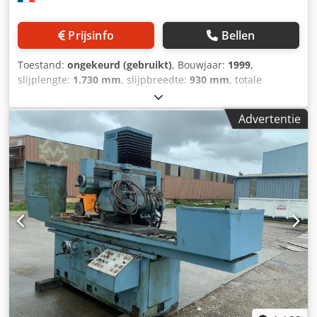
Prijsinfo
Bellen
Toestand:
ongekeurd (gebruikt)
, Bouwjaar:
1999
,
slijplengte:
1.730 mm
, slijpbreedte:
930 mm
, totale
hoogte:
550 mm
, 3 automatische assen snelheidsregelaar
voor de spindel Cedpfxozl Rxlj Anvsrf snelheidsregelaars
Advertentie
voor de voeding slijpsteen 400x60x127 mm magnetische
tafel gewicht 6500 kg