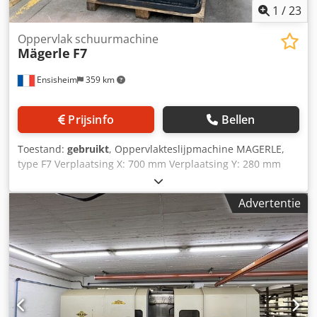
1
/
23
Oppervlak schuurmachine
Mägerle
F7
Ensisheim
359 km
Prijsinfo
Bellen
Toestand:
gebruikt
, Oppervlakteslijpmachine MAGERLE,
type F7 Verplaatsing X: 700 mm Verplaatsing Y: 280 mm
Verplaatsing Z: 390 mm (zonder magnetische spanplaat)
Afmetingen magnetische spanplaat: 700 x 250 mm
Advertentie
Slijpschijf: Ø 300 mm x Breedte 50 mm x Boorgat Ø 127
mm Spindelsnelheid: 1850 toeren per minuut
Automatische voeding in X-, Y- en Z-richting Gerestaureerd
elektrisch bedieningspaneel Diamantslijpen
Smeermiddelreservoir Spanning: 380 V Lengte inclusief
eindtafel: 2500 mm Cjdpfxozn Icge Anvsrf Breedte: 1800
mm Diepte: 2200 mm Gewicht: ca. 3,5 ton