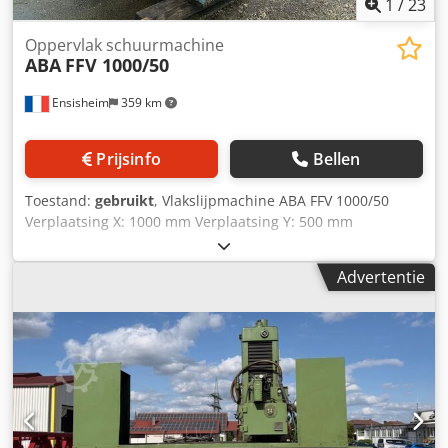
1
/
23
Oppervlak schuurmachine
ABA
FFV 1000/50
Ensisheim
359 km
Prijsinfo
Bellen
Toestand:
gebruikt
, Vlakslijpmachine ABA FFV 1000/50
Verplaatsing X: 1000 mm Verplaatsing Y: 500 mm
Verplaatsing Z: 400 mm Afmetingen magnetische
klauwplaat: 1000 x 400 mm Automatische overstap X / Y / Z
Advertentie
Apart elektrisch paneel Cjdpfx Aszmwlnenvjrf Apart
smeermiddelreservoir Aparte hydraulische groep
Spanning: 380 V Lengte: 4000 mm Diepte: 1700 mm Totale
hoogte: 2300 mm Gewicht: ca. 6 ton