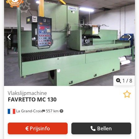
tafelvoeding 7 – 25 m/mm Minimale/maximale tijd Afstand
spindelneus-tafel max. 600 mm Handwielverdeling
verticaal 0,002 mm handwielrotatie verticaal 0,5 mm
Automatische maaltoevoer 0,002 – 0,02 mm Verticale snelle
doorgang (Y-as) 230 mm/min dwarsverplaatsing 660 mm
Kruisvoeding per slag 0,1 – 12 mm dwarsverplaatsing 1250
mm/min handwiel spoed dwars 0,02 mm handwielrotatie
dwars 5 mm slijpspindelmotor 7,5 kW slijpspindelsnelheid
1450 tpm slijpschijf 355 x 50 x 127 mm hydraulische motor
3,7 kW
1
/
8
Vlakslijpmachine
FAVRETTO
MC 130
La Grand-Croix
557 km
Prijsinfo
Bellen