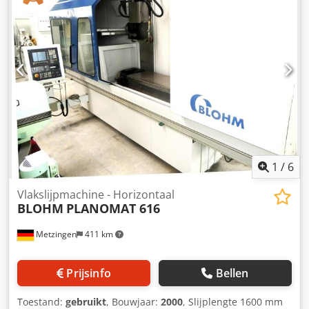
1
/
6
Vlakslijpmachine - Horizontaal
BLOHM
PLANOMAT 616
Metzingen
411 km
Prijsinfo
Bellen
Toestand:
gebruikt
, Bouwjaar:
2000
, Slijplengte 1600 mm