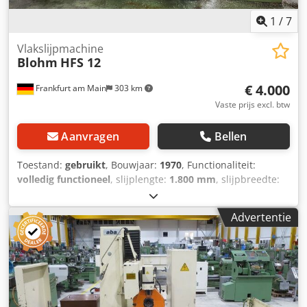
1
/
7
Vlakslijpmachine
Blohm
HFS 12
€ 4.000
Frankfurt am Main
303 km
Vaste prijs excl. btw
Aanvragen
Bellen
Toestand:
gebruikt
, Bouwjaar:
1970
, Functionaliteit:
volledig functioneel
, slijplengte:
1.800 mm
, slijpbreedte:
400 mm
, tafel lengte:
1.350 mm
, tafelbreedte:
350 mm
,
!!!VERKOOP OP LOCATIE D-74219 MÖCKMÜHL
Advertentie
Vlakslijpmachine BLOHM HFS 12 Bouwjaar: 1970
Slijplengte: 1800 mm Cjdpfx Anezamf Eeverf Slijpbreedte:
400 mm Afmeting magneetplaat: 1.350x350 mm
Toebehoren: Koel-/smeersysteem Diverse slijpschijven De
machine is werkend en kan te allen tijde onder stroom
worden bezichtigd.