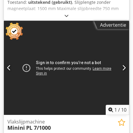
Toestand:
uitstekend (gebruikt)
, Slijplengte zonder
magneetplaat: 1500 mm Maximale slijpbreedte 750 mm
Crjdpfjwlh Adjx Anvsf Lange reizen. X-as: 1520 mm Dwarse
verplaatsing. Y-as: 650 mm Hoogteverplaatsing Z-as: 690
Advertentie
mm Slijpschijf diameter 406 x 100 mm Spiltoerental: 1400
tpm Gewicht: 8600 mm Accessoires: Braillon magneetlade
1000 x 500 mm Elcon 3 elektronische besturing
1
/
10
Vlakslijpmachine
Minini
PL 7/1000