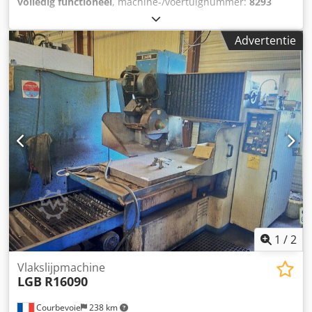
volledig functioneel
, machine-/voertuignummer:
8293
0769
, slijplengte:
1.200 mm
, slijpbreedte:
300 mm
, tafel
lengte:
2.300 mm
, tafelbreedte:
250 mm
, -WR 109- Hier
Advertentie
wordt een ELB Schliff SW 12 VA I vlakschlijpmachine
aangeboden. De machine verkeert in goede staat en is
volledig operationeel. De vlakschlijpmachine is voorzien
van een hydraulische tafel. Technische specificaties:
Magnetische spanplaat: ca. 1200 mm x 300 mm
Spanoppervlak: 2300 mm x 250 mm Max. werkhoogte bij
een nieuwe slijpschijf: 400 mm Max. werkhoogte bij een
gebruikte slijpschijf: 400 mm Diameter slijpschijf: 300 mm
Toerental spindelmotor: 1440 tpm Toerental hydraulische
motor: 1420 tpm Toerental dwarsvoedingsmotor: 930 tpm
De machine bevindt zich momenteel in een extern
magazijn in de buurt van Solingen. Crjdpfxeznb Sbo Anvjf
Op afspraak kunnen bezichtigingen onder spanning tot 31-
07-2026 worden georganiseerd.
1
/
2
Vlakslijpmachine
LGB
R16090
Courbevoie
238 km