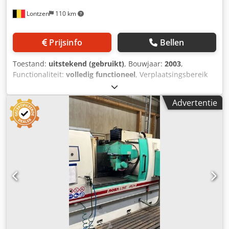
Lontzen
110 km
Prijsinfo
Bellen
Toestand:
uitstekend (gebruikt)
, Bouwjaar:
2003
,
Functionaliteit:
volledig functioneel
, Verplaatsingsbereik
Cjdpfsznlnmox Anvorf Verplaatsing X: 1000 mm
Verplaatsing Y: 600 mm Verplaatsing Z: 400 mm
Advertentie
Tafelafmetingen: 1100 x 600 mm Slijpschijf: 400 x 50 - 100
x 127 Afmetingen bij opstelling: circa Breedte: 3300 mm
Diepte: 2320 mm Hoogte: 2660 mm