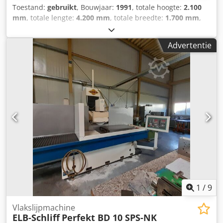
Toestand:
gebruikt
, Bouwjaar:
1991
, totale hoogte:
2.100
mm
, totale lengte:
4.200 mm
, totale breedte:
1.700 mm
,
Kleur: Groen Ledig gewicht: 4.000 kg - Bouwjaar: 1991 -
Documentatie aanwezig: Nee - CE certificaat aanwezig: Nee
Advertentie
- Aansturing: Conventioneel - Vermogen [kW]: 5.0 Cedpey
Tug Sefx Anvjrf - Aantal assen [st.]: 3 - X-as verplaatsing
[mm]: 1600 - Y-as verplaatsing [mm]: 500 - Z-as
verplaatsing [mm]: 310 - Tafelbreedte [mm]: 1730 -
Tafeldiepte [mm]: 320 - Magneet breedte [mm]: 1600 -
Magneet diepte [mm]: 300 - Hoofdspindelvermogen [kW]: 5
- Opties: Digitale uitlezing - Transportafmetingen: 4200mm
x 1700mm x 2100mm (l x b x h) - Transportgewicht [kg]:
4000kg - Transportcolli [st.]: 1 Financiële informatie BTW:
De getoonde prijs is exclusief BTW BTW/marge: BTW
verrekenbaar voor ondernemers Levering en inruil altijd
mogelijk van alles in de industriële sectoren Lukas van
Rossum
1
/
9
Vlakslijpmachine
ELB-Schliff
Perfekt BD 10 SPS-NK