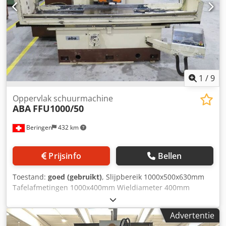
1
/
9
Oppervlak schuurmachine
ABA
FFU1000/50
Beringen
432 km
Prijsinfo
Bellen
Toestand:
goed (gebruikt)
, Slijpbereik 1000x500x630mm
Tafelafmetingen 1000x400mm Wieldiameter 400mm
Cedofbx Dmjpfx Anvorf Magnetische plaat 1000x500mm
MARCELEN MASCHINEN CH
Advertentie