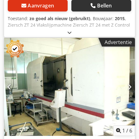
Aanvragen
Bellen
Toestand:
zo goed als nieuw (gebruikt)
, Bouwjaar:
2015
,
Ziersch ZT 24 Vlakslijpmachine Ziersch ZT 24 met Z Control
besturing, bouwjaar 2015, in uitstekende staat en CE-
conform! De machine komt uit de opleidingswerkplaats
Advertentie
van een gerenommeerd Duits machinebouwbedrijf.
Technische gegevens: Bouwjaar: 2015 Technische
specificaties Capaciteit & Afmetingen Slijpbereik: 400 × 250
mm Max. afstand tafel tot spilcentrum: 540 mm Afmeting
magneetplaat: 400 × 200 mm Tafelbelasting (incl.
magneet): max. 250 kg Machineafmetingen (L x B x H max.):
ca. 3050 × 2050 × 2510 mm Machinegewicht: ca. 2.800 kg
Verplaatsingen & Voedingen Langsverplaatsing (X-as): 600
mm Dwarsverplaatsing (Z-as): 220 mm Voeding langsas:
1000 tot 30.000 mm/min Voeding dwarsas: 0,01 tot 2000
mm/min Voeding verticaalas: 0,001 tot 1500 mm/min
Aandrijving & Slijpschijf Afmetingen slijpschijf: 250 × 50,8 ×
38 mm Vermogen slijpspillmotor: 3,7 tot 5,4 kW
Regelbereik spillmotor: 1000 tot 4500 tpm Over de
1
/
6
machine: Aangeboden wordt een vlakslijpmachine Ziersch