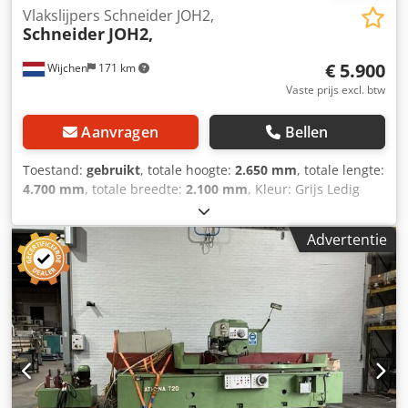
Vlakslijpers Schneider JOH2,
Schneider
JOH2,
€ 5.900
Wijchen
171 km
Vaste prijs excl. btw
Aanvragen
Bellen
Toestand:
gebruikt
, totale hoogte:
2.650 mm
, totale lengte:
4.700 mm
, totale breedte:
2.100 mm
, Kleur: Grijs Ledig
gewicht: 5.500 kg - Documentatie aanwezig: Nee - CE
certificaat aanwezig: Nee - Aansturing: Conventioneel - X-
Advertentie
as verplaatsing [mm]: 1500 - Y-as verplaatsing [mm]: 800 -
Z-as verplaatsing [mm]: 700 - Tafelbreedte [mm]: 1200
Credpfxozldvqe Anvsf - Tafeldiepte [mm]: 400 - Magneet
breedte [mm]: 1200 - Magneet diepte [mm]: 300 - Opties:
Digitale uitlezing - └ Type digitale uitlezing: Heidenhain -
Besturing: Conventioneel - Transportafmetingen: 4700mm
x 2100mm x 2650mm (l x b x h) - Transportgewicht [kg]:
5500kg - Transportcolli [st.]: 1 Financiële informatie BTW:
De getoonde prijs is exclusief BTW BTW/marge: BTW