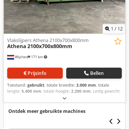
verrekenbaar voor ondernemers Levering en inruil altijd
mogelijk van alles in de industriële sectoren Lukas van
Rossum
1
/
12
Vlakslijpers Athena 2100x700x800mm
Athena
2100x700x800mm
Wijchen
171 km
Prijsinfo
Bellen
Toestand:
gebruikt
, totale breedte:
2.000 mm
, totale
lengte:
5.400 mm
, totale hoogte:
2.200 mm
, Ledig gewicht:
10.000 kg Prijs: Op aanvraag Crsdpfxjxdb Hke Anvjf -
Documentatie aanwezig: Nee - CE certificaat aanwezig: Nee
- X-as verplaatsing [mm]: 2100 - Y-as verplaatsing [mm]:
Ontdek meer gebruikte machines
700 - Z-as verplaatsing [mm]: 800 - Tafelbreedte [mm]:
2000 - Tafeldiepte [mm]: 600 - Magneet breedte [mm]:
2000 - Magneet diepte [mm]: 500 - Transportafmetingen: