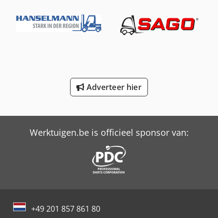
International 433
International 453
International 533
International 554
Adverteer hier
International 834
International 844
International Hydro 85
Werktuigen.be is officieel sponsor van:
Job-Mann 200-35
New Holland-Kobelco
Trailer And Tools
Versalift Hoogwerker Op Vrachtauto
+49 201 857 861 80