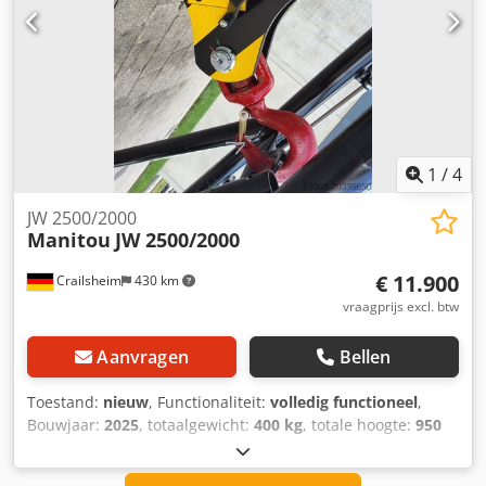
1
/
4
JW 2500/2000
Manitou
JW 2500/2000
€ 11.900
Crailsheim
430 km
vraagprijs excl. btw
Aanvragen
Bellen
Toestand:
nieuw
, Functionaliteit:
volledig functioneel
,
Bouwjaar:
2025
, totaalgewicht:
400 kg
, totale hoogte:
950
mm
, totale lengte:
2.600 mm
, totale breedte:
820 mm
,
draagvermogen:
2.000 kg
, Giekmast lier Fabrikant: Manitou