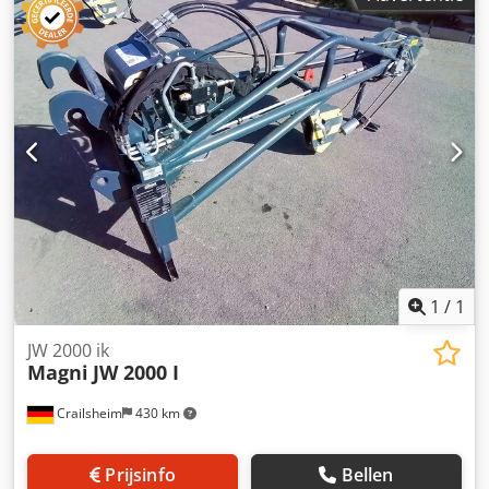
1
/
1
JW 2000 ik
Magni
JW 2000 I
Crailsheim
430 km
Prijsinfo
Bellen