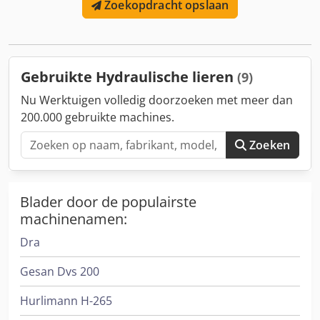
Zoekopdracht opslaan
Type: JW 2500/2000 Bouwjaar: 2025 Hoogte (mm): 950
Lengte (mm): 2.600 Hefvermogen (kg): 2.000 Gewicht (kg):
400 Dedpfxsxpyamj Aqqskr Breedte (mm): 820
Gebruikte Hydraulische lieren
(9)
Nu Werktuigen volledig doorzoeken met meer dan
200.000 gebruikte machines.
Zoeken
Blader door de populairste
machinenamen:
Dra
Gesan Dvs 200
Hurlimann H-265