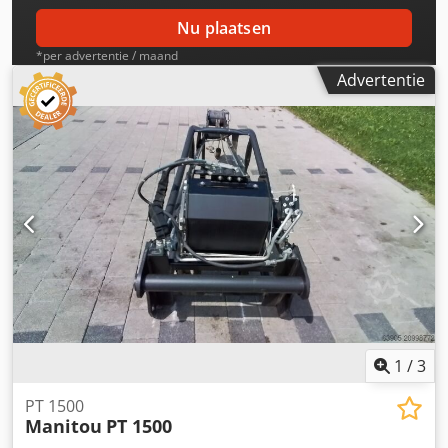
Nu plaatsen
*per advertentie / maand
Advertentie
1
/
3
PT 1500
Manitou
PT 1500