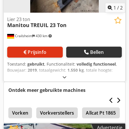
1
/
2
Lier 23 ton
Manitou
TREUIL 23 Ton
Crailsheim
430 km
Prijsinfo
Bellen
Toestand:
gebruikt
, Functionaliteit:
volledig functioneel
,
Bouwjaar:
2019
, totaalgewicht:
1.550 kg
, totale hoogte:
2.580 mm
, totale lengte:
1.200 mm
, totale breedte:
1.240
mm
, draagvermogen:
23.000 kg
, Lier Fabrikant: Manitou
Type: TREUIL 23 Ton Bouwjaar: 2019 Hoogte (mm): 2.580
Ontdek meer gebruikte machines
Dkjdpjxpya Hefx Aqqjr Lengte (mm): 1.200 Draagvermogen
(kg): 23.000 Gewicht (kg): 1.550 Breedte (mm): 1.240
0
Vorken
Vorkverstellers
Allcat Pt 1865
Advertentie