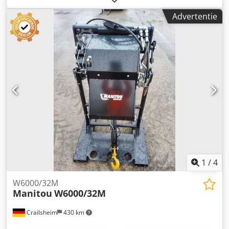
draagvermogen:
7.200 kg
, Lier Fabrikant: Manitou Type:
Advertentie
Treuil 7,2 TON Bouwjaar: 2019 Hoogte (mm): 2.400 Dodpfx
Aoxpyb Rjqqjkr Lengte (mm): 1.200 Draagvermogen (kg):
7.200 Gewicht (kg): 767 Breedte (mm): 1.220
1
/
4
W6000/32M
Manitou
W6000/32M
Crailsheim
430 km