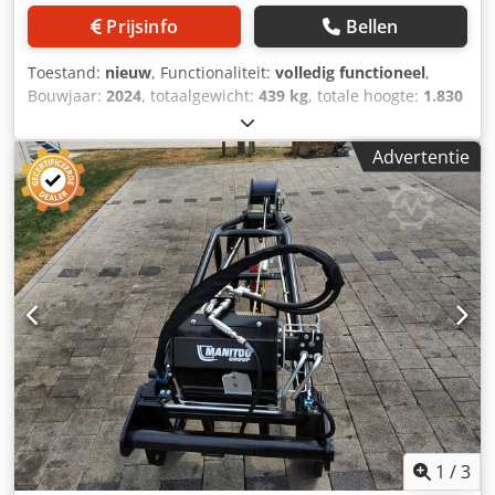
Prijsinfo
Bellen
Toestand:
nieuw
, Functionaliteit:
volledig functioneel
,
Bouwjaar:
2024
, totaalgewicht:
439 kg
, totale hoogte:
1.830
mm
, totale lengte:
900 mm
, totale breedte:
1.070 mm
,
draagvermogen:
6.000 kg
, Lier Fabrikant: Manitou Type:
Advertentie
W6000/32M Bouwjaar: 2024 Hoogte (mm): 1.830 Lengte
(mm): 900 Hefvermogen (kg): 6.000 Dsdpfexpyatex Aqqskr
Gewicht (kg): 439 Breedte (mm): 1.070
1
/
3