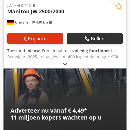
JW 2500/2000
Manitou
JW 2500/2000
Crailsheim
430 km
Prijsinfo
Bellen
Toestand:
nieuw
, Functionaliteit:
volledig functioneel
,
Bouwjaar:
2025
, totaalgewicht:
400 kg
, totale hoogte:
950
mm
, totale lengte:
2.600 mm
, totale breedte:
820 mm
,
draagvermogen:
2.000 kg
, Giekmast met kabel lier
Fabrikant: Manitou Type: JW 2500/2000 Bouwjaar: 2025
Dsdpfxjya Ix Tj Aqqskr Hoogte (mm): 950 Lengte (mm):
2.600 Hefvermogen (kg): 2.000 Gewicht (kg): 400 Breedte
(mm): 820
Adverteer nu vanaf € 4,49
*
11 miljoen kopers
wachten op u