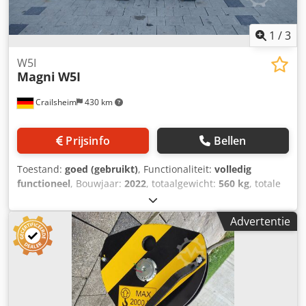
1
/
3
W5I
Magni
W5I
Crailsheim
430 km
Prijsinfo
Bellen
Toestand:
goed (gebruikt)
, Functionaliteit:
volledig
functioneel
, Bouwjaar:
2022
, totaalgewicht:
560 kg
, totale
hoogte:
1.720 mm
, totale lengte:
900 mm
, totale breedte:
1.090 mm
, draagvermogen:
5.000 kg
, Lier Fabrikant: Magni
Advertentie
Type: W5I Dedpexn A I Refx Aqqokr Bouwjaar: 2022 Hoogte
(mm): 1.720 Lengte (mm): 900 Draagvermogen (kg): 5.000
Gewicht (kg): 560 Breedte (mm): 1.090