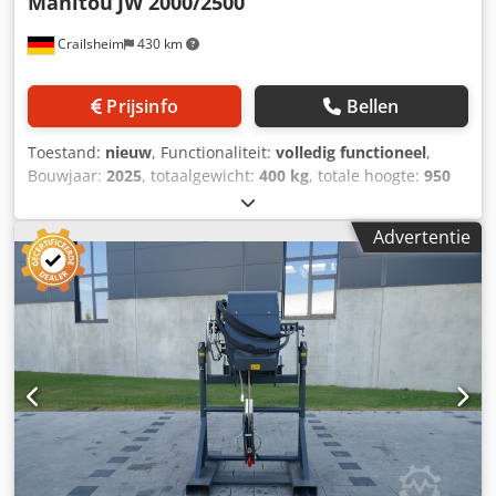
Manitou
JW 2000/2500
Crailsheim
430 km
Prijsinfo
Bellen
Toestand:
nieuw
, Functionaliteit:
volledig functioneel
,
Bouwjaar:
2025
, totaalgewicht:
400 kg
, totale hoogte:
950
mm
, totale lengte:
2.600 mm
, totale breedte:
820 mm
,
draagvermogen:
2.000 kg
, Giekmast lier Fabrikant: Manitou
Advertentie
Type: JW 2000/2500 Dsdpfjya Ixtsx Aqqokr Bouwjaar: 2025
Hoogte (mm): 950 Lengte (mm): 2.600 Draagvermogen (kg):
2.000 Gewicht (kg): 400 Breedte (mm): 820