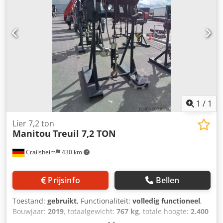
1
/
1
Lier 7,2 ton
Manitou
Treuil 7,2 TON
Crailsheim
430 km
Prijsinfo
Bellen
Toestand:
gebruikt
, Functionaliteit:
volledig functioneel
,
Bouwjaar:
2019
, totaalgewicht:
767 kg
, totale hoogte:
2.400
mm
, totale lengte:
1.200 mm
, totale breedte:
1.220 mm
,