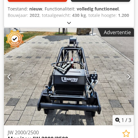
Toestand:
nieuw
, Functionaliteit:
volledig functioneel
,
Bouwjaar:
2022
, totaalgewicht:
430 kg
, totale hoogte:
1.200
mm
, totale lengte:
2.300 mm
, totale breedte:
820 mm
,
draagvermogen:
2.000 kg
, Giekmast lier Dodpfx Aqoxqhw
Advertentie
Aoqekr Fabrikant: Magni Type: JW 2000 I Bouwjaar: 2022
Hoogte (mm): 1.200 Lengte (mm): 2.300 Draagvermogen
(kg): 2.000 Gewicht (kg): 430 Breedte (mm): 820
1
/
3
JW 2000/2500