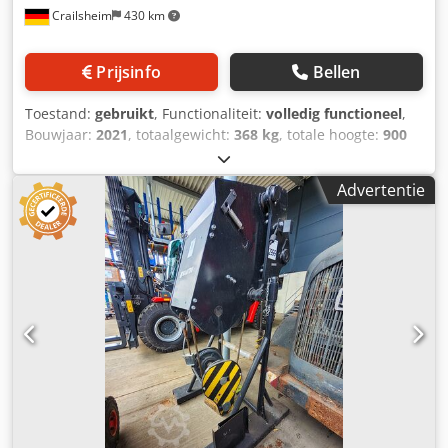
Crailsheim
430 km
Prijsinfo
Bellen
Toestand:
gebruikt
, Functionaliteit:
volledig functioneel
,
Bouwjaar:
2021
, totaalgewicht:
368 kg
, totale hoogte:
900
mm
, totale lengte:
3.070 mm
, totale breedte:
820 mm
,
draagvermogen:
1.500 kg
, Giekmast lier Fabrikant: Manitou
Advertentie
Type: PT 1500 Bouwjaar: 2021 Hoogte (mm): 900 Lengte
(mm): 3.070 Draagvermogen (kg): 1.500 Gewicht (kg): 368
Djdpfx Aoya Ixyoqqokr Breedte (mm): 820