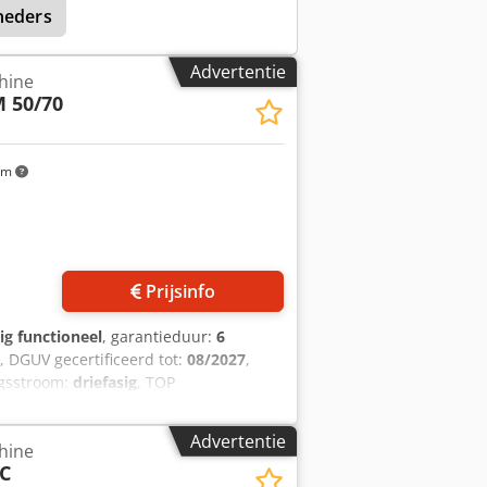
neders
ing! Optie: Onderhoudscontract
ice Instructie & inbedrijfstelling Wij
Advertentie
hine
 50/70
km
Prijsinfo
ig functioneel
, garantieduur:
6
, DGUV gecertificeerd tot:
08/2027
,
ngsstroom:
driefasig
, TOP
i - wikkelmachine voor alle soorten
ikkelmachine voor hoge, consistente
Advertentie
hine
E stekker Cedpfsy Ebiwjx Af Deha
C
erdelenservice Bezoek onze grote