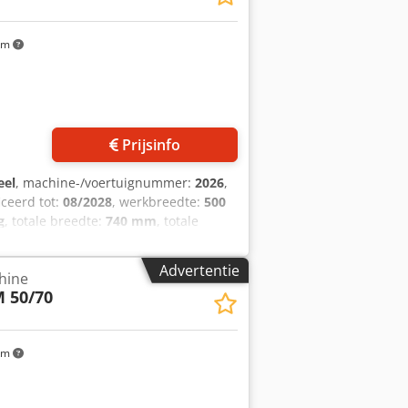
km
Prijsinfo
eel
, machine-/voertuignummer:
2026
,
iceerd tot:
08/2028
, werkbreedte:
500
g
, totale breedte:
740 mm
, totale
 500 4C Voor alle soorten staven
ine met invoerband Bediening door 1
Advertentie
hine
ne met 500 mm bandbreedte Eenvoudige
 50/70
ansluiting: 400V, 16A-CEE stekker
 H) NIEUWE machine & SAB gekeurd met
km