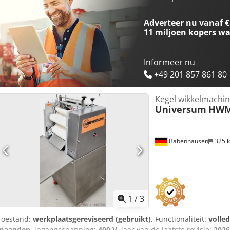
Alleen bij ons: DGUV V3-gecertificeerd (elektrisch) Aansluiting 400
450 x 270 mm (D x B x H) NIEUWE machine & SAB-gecontroleerd Met
Adverteer nu vanaf €
Opties: Bezorgservice Lease- en huurservice Transportband Onder
11 miljoen kopers
wa
Reserveonderdelenkist Veel andere bakkerijmachines op voorraad!
Informeer nu
+49 201 857 861 80
Kegel wikkelmachi
Universum
HWM
Babenhausen
325 
1
/
3
Toestand:
werkplaatsgereviseerd (gebruikt)
, Functionaliteit:
volled
maanden
, ingangsspanning:
400 V
, jaar van de laatste revisie:
2026