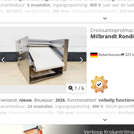
garantieduur:
6 maanden
, ingangsspanning:
400 V
, jaar van de laa
tot:
09/2027
, werkbreedte:
300 mm
, transportbandbreedte:
320 m
hoogte:
1 mm
, TOP-machine voor het oprollen van croissantdeeg 
ca. 250 gram voor alle soorten broodstengels, zoals korenstengels 
Croissantoprolmac
oprolmachine eenvoudige, robuuste technologie invoerslede met ve
Milbrandt
Rond
croissantoprolmachine aansluiting 400V, 16A-CEE-stekker gebruikt
met garantie + onderdelenvoorziening Optie: onderhoudscontract b
inbedrijfstelling Bezoek onze grote opslag met bakkerijmachines, 
Babenhausen
325 
croissantoprolmachines vindt!
1
/
6
Toestand:
nieuw
, Bouwjaar:
2026
, Functionaliteit:
volledig function
garantieduur:
24 maanden
, ingangsspanning:
400 V
, DGUV gecertif
mm
, transportbandbreedte:
250 mm
, type ingangsstroom:
driefasi
lengte:
450 mm
, totale hoogte:
270 mm
, NIEUW +++ NIEUW Croiss
Rondi Croissantroller Cedpfxetpl Ure Af Doha Uitvoering in roestvrij
productie van croissants Eenvoudige bediening Voor croissants zond
Verkoop Krokantrilma