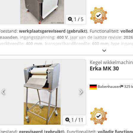
1
/
5
Toestand:
werkplaatsgereviseerd (gebruikt)
, Functionaliteit:
volled
maanden
, ingangsspanning:
400 V
, jaar van de laatste revisie:
2026
werkbreedte:
400 mm
, transportbandbreedte:
600 mm
, type inga
mm
, totale lengte:
820 mm
, totale hoogte:
1.300 mm
, TOP-wikkelm
HWM 40/60 voor alle soorten stokbrood, zoals korenstengels, pretze
Kegel wikkelmachi
combinatie-wikkelmachine voor alle soorten deeg, geschikt voor he
Erka
MK 30
voor hoorntjes, met een uitrolmechanisme aan de onderkant robuus
aansluiting 400V, 16A-CEE stekker afmetingen: 790 x 820 x 1300 mm 
gereviseerd met garantie + onderdelenservice Opties: met afzuigin
Babenhausen
325 
onderhoudscontract Codpfxewc H R Is Af Deha onderdelenkit instruc
grote tentoonstelling van hoorntjeswikkelmachines!
1
/
11
Toestand:
gereviseerd (gebruikt)
, Functionaliteit:
volledig function