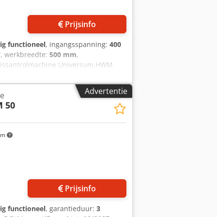
Prijsinfo
ig functioneel
, ingangsspanning:
400
7
, werkbreedte:
500 mm
,
oissantrolmachine Universum HWM
tz, pretzels en zoutstangen etc.
 te vormen Croissantrolmachine met
Advertentie
ne
0V, 16A-CEE stekker Gebruikte machine
 50
oom!
km
Prijsinfo
ig functioneel
, garantieduur:
3