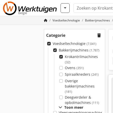
België
Voedseltechnologie
Bakkerijmachines
Categorie
Voedseltechnologie
(7.041)
Bakkerijmachines
(1.787)
Krokantrilmachines
(32)
Ovens
(351)
Spiraalkneders
(241)
Overige
bakkerijmachines
(181)
Deegverdeler &
opbolmachines
(111)
Toon meer
Vleesverwerkingsmachines