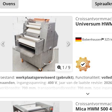
Ovens
Spiraalk
Kwaliteit van een vakbedrijf! Profiteer van meer dan 35 jaar ervar
Aanvoerinrichting E-Box voor extra veiligheid Servicepakket Leverserv
bieden een ruime keuze aan wikkelmachines!
Croissantvormmac
Universum
HWM
Babenhausen
325 
1
/
9
Toestand:
werkplaatsgereviseerd (gebruikt)
, Functionaliteit:
volled
maanden
, ingangsspanning:
400 V
, jaar van de laatste revisie:
2026
werkbreedte:
700 mm
, transportbandbreedte:
700 mm
, type inga
Croissantwikkelmachine Universum HWM 50/70 EZ Universele - Comb
deeg om te wikkelen en lang te rollen robuste techniek Croissantw
Croissantvormmac
kwaliteit! alleen bij ons DGUV V3-gekeurd aansluiting 400V, 16A-CE
Mica
HWM 500 4
Gebruikte machine, gereviseerd & SAB-gekeurd met garantie + ond