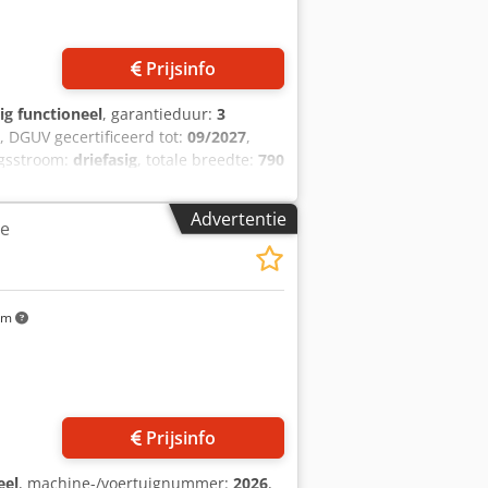
Prijsinfo
ig functioneel
, garantieduur:
3
, DGUV gecertificeerd tot:
09/2027
,
ngsstroom:
driefasig
, totale breedte:
790
achine Universum Kasper, model:
ls en zoutstengels, enz. Universele
Advertentie
ne
t wikkelen en uitrollen Wikkelmachine
te technologie machine is verrijdbaar
(b x d x h) gebruikte machine,
g servicepakket bezorgservice
km
tie en inbedrijfstelling Bezoek onze
Prijsinfo
eel
, machine-/voertuignummer:
2026
,