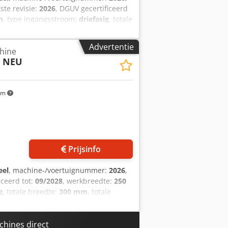
tste revisie:
2026
, DGUV gecertificeerd
m
, type ingangsstroom:
driefasig
, totale
Chodpfx Afshfhpvo Dea Deeggewicht tot
en zoute stengels universele
Advertentie
hine
iligheidsreling mobiele
i NEU
e machine, gereviseerd en SAB-gekeurd
ezorgservice instructie en
waar u een ruime keuze aan
km
Prijsinfo
eel
, machine-/voertuignummer:
2026
,
iceerd tot:
09/2028
, werkbreedte:
250
g
, totale breedte:
300 mm
, totale
antvormachine +++ NIEUW TOP-model:
 staal Tafelmodel voor de efficiënte
er vulling Capaciteit tot 700 stuks/uur
chines direct