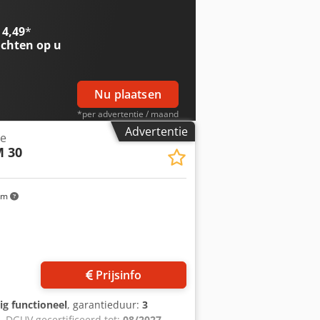
V, 16A-CEE-stekker Afmetingen: 300 x
 garantie + reserveonderdelenservice
 4,49
*
houdscontract Servicepakket
chten op u
Nu plaatsen
*per advertentie / maand
Advertentie
ne
 30
km
Prijsinfo
ig functioneel
, garantieduur:
3
, DGUV gecertificeerd tot:
08/2027
,