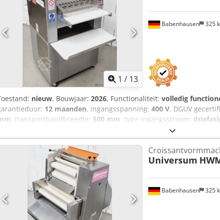
showroom!
Babenhausen
325 
1
/
13
Toestand:
nieuw
, Bouwjaar:
2026
, Functionaliteit:
volledig function
garantieduur:
12 maanden
, ingangsspanning:
400 V
, DGUV gecertif
mm
, transportbandbreedte:
500 mm
, type ingangsstroom:
driefasi
lengte:
840 mm
, totale hoogte:
1.160 mm
, Croissantrolmachine HWM
zoals Kornspitz, pretzel en zoute staven, enz. Universele rolmach
Croissantvormmac
persoon Voor alle degen geschikt om te rollen Croissantrolmachi
Universum
HWM
techniek voor constante kwaliteit Alleen bij ons: DGUV V3 gekeurd A
Chedpfx Ajy Ebiqof Dja Afmetingen: 740 x 840 x 1160 mm (B x D x
garantie + onderdelenservice Bezoek onze grote showroom!
Babenhausen
325 