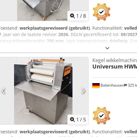
1
/
8
Toestand:
werkplaatsgereviseerd (gebruikt)
, Functionaliteit:
volled
V
, jaar van de laatste revisie:
2026
, DGUV gecertificeerd tot:
08/202
transportbandbreedte:
700 mm
, type ingangsstroom:
driefasig
, Cr
50/70 EZ Chsdpfjzfym Ejx Af Dea Voor alle staafbroden zoals Kornspi
Universele combi-rolmachine Voor alle degen om te rollen en lang
Kegel wikkelmachi
lange rol onderaan Alleen bij ons DGUV V3 gekeurd Aansluiting 40
Universum
HWM
gereviseerd & SAB gekeurd Met garantie Bezoek onze grote showr
Babenhausen
325 
1
/
5
Toestand:
werkplaatsgereviseerd (gebruikt)
, Functionaliteit:
volled