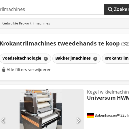
Zoeke
Gebruikte Krokantrilmachines
Krokantrilmachines tweedehands te koop
(32
Voedseltechnologie
Bakkerijmachines
Krokantril
Alle filters verwijderen
Kegel wikkelmachi
Universum
HWM
Babenhausen
325 