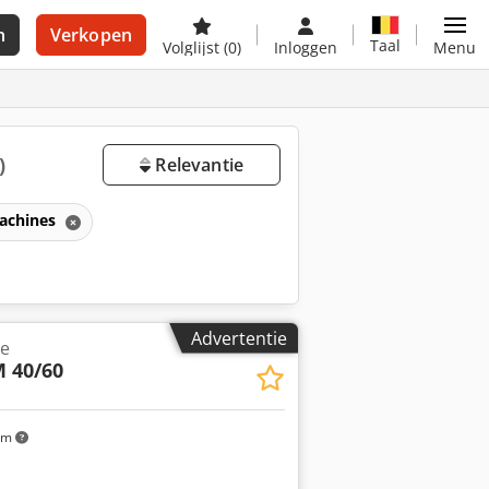
n
Verkopen
Taal
Volglijst
(0)
Inloggen
Menu
)
Relevantie
machines
Advertentie
ne
 40/60
km