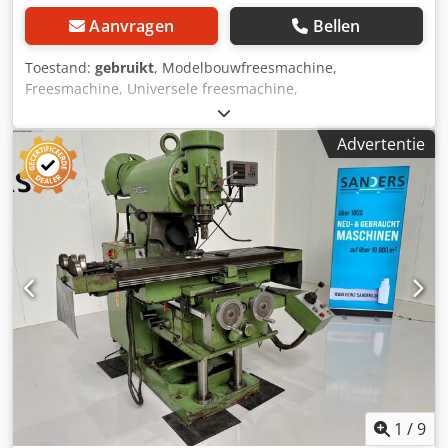
Aanvragen
Bellen
Toestand:
gebruikt
, Modelbouwfreesmachine,
Freesmachine, Universele freesmachine,
Gereedschapfreesmachine, Boor- en freesmachine -
freeskop: zwenkbaar/draaibaar -toevoer: geen toevoer in X
Advertentie
en Y omdat er geen motoren zijn geïnstalleerd (tandwielen
zijn aanwezig, zie foto's) -spantafel: 280 x 1300 mm -travel:
X/Y/Z 450/300/325 mm -spindelmontage: SK40 -Pinhole
slag Dkodpfx Amed Dt R Hs Ser -Gatinvoer: 0,04-0,16 mm/u
-toerentallen van: 60 tot 3000 rpm -Afmetingen:
1700/1530/H2200 mm -Gewicht: 1362 kg
1
/
9