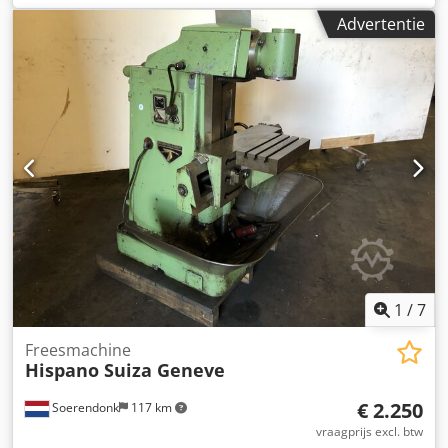
mm
, 3-assige digitale uitlezing Horizontale en verticale
Advertentie
freesspil Uitschuifbare pinol Technische gegevens:
Langsverplaatsing X / X-verplaatsing in de lengte: 450 mm
Dwarsverplaatsing Y / Y-verplaatsing dwars: 300 mm
Vertikale verplaatsing Z / Z-verplaatsing: 350 mm
Tafelafmetingen: 800x400 mm Spindelopname: SK40
Dedpfx Amewyit Ho Sskr Toerentalbereik: 50-2500 tpm
Voedingsbereik: 8-400 mm/min Aandrijfsvermogen: 3,2 kW
Gewicht van de machine: 1500 kg Technische gegevens,
toebehoren en beschrijving van de machine zijn niet
bindend.
1
/
7
Freesmachine
Hispano Suiza Geneve
€ 2.250
Soerendonk
117 km
vraagprijs excl. btw