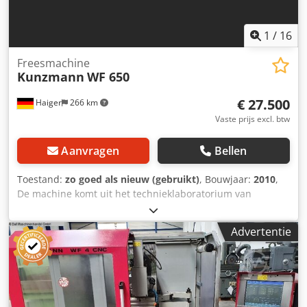
1
/
16
Freesmachine
Kunzmann
WF 650
€ 27.500
Haiger
266 km
Vaste prijs excl. btw
Aanvragen
Bellen
Toestand:
zo goed als nieuw (gebruikt)
, Bouwjaar:
2010
,
De machine komt uit het technieklaboratorium van
Daimler Benz en heeft 150 bedrijfsuren. X 650 mm Y 500
mm Z 450 mm Tafelafmeting 1.100 x 600 mm Max.
Advertentie
tafelbelasting 450 kg Toerentalbereik 6.500 tpm
Spindelopname SK 40 Gereedschapswisselaar 24-voudig
Besturing Siemens 840 D Totaal vermogen 20 kW Dedpfx
Aotdfbmem Sjkr Machinegewicht 5.500 kg Bm9zrnafs87
Benodigde ruimte (B x D x H) 2,3 x 3,1 x 2,3 m Staat: zeer