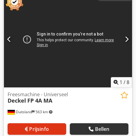
1
/
8
Freesmachine - Universeel
Deckel
FP 4A MA
Duitsland
563 km
Prijsinfo
Bellen