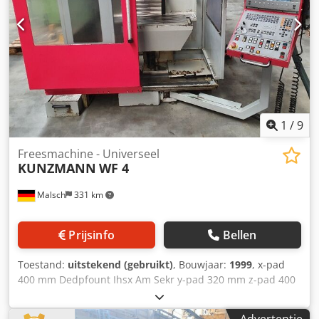
goed
1
/
9
Freesmachine - Universeel
KUNZMANN
WF 4
Malsch
331 km
Prijsinfo
Bellen
Toestand:
uitstekend (gebruikt)
, Bouwjaar:
1999
, x-pad
400 mm Dedpfount Ihsx Am Sekr y-pad 320 mm z-pad 400
mm Besturing HEIDENHAIN TNC 410 Spiltoerentallen -
traploos 0 - 4000 tpm Zwenkslag 60 mm
Advertentie