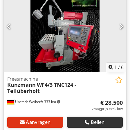
1900 mm Lak: RAL 6011 Resedagroen Digitale uitlezing: 3-
assen HEIDENHAIN Accessoires: centrale smering,
druipbak, overige accessoires op aanvraag
1
/
6
Freesmachine
Kunzmann
WF4/3 TNC124 -
Teilüberholt
€ 28.500
Ubstadt-Weiher
333 km
vraagprijs excl. btw
Aanvragen
Bellen