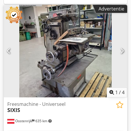
1850 mm Machinegewicht ca.: 1300 kg Siegfried Volz
Advertentie
Werktuigmachines Rüschebrinkstr. 151-153 DE - 44143
Dortmund - Wambel / Duitsland
1
/
4
Freesmachine - Universeel
SIXIS
Oostenrijk
635 km