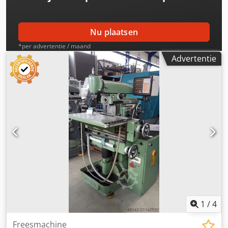
Nu plaatsen
*per advertentie / maand
Advertentie
1
/
4
Freesmachine