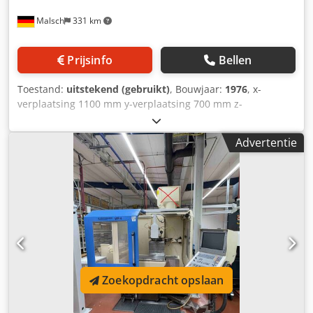
Malsch
331 km
Prijsinfo
Bellen
Toestand:
uitstekend (gebruikt)
, Bouwjaar:
1976
, x-
verplaatsing 1100 mm y-verplaatsing 700 mm z-
verplaatsing 500 mm Toerental 30 - 2066 tpm
Machinegewicht ca. 3,2 t Dedpfxoy Ivdus Am Sskr
Advertentie
Benodigde ruimte ca. 2,3 x 2,0 x 1,8 m Incl. 3-assige
digitale uitlezing
Zoekopdracht opslaan