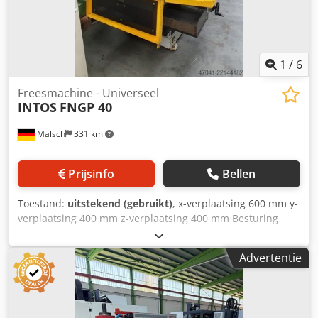
1
/
6
Freesmachine - Universeel
INTOS
FNGP 40
Malsch
331 km
Prijsinfo
Bellen
Toestand:
uitstekend (gebruikt)
, x-verplaatsing 600 mm y-
verplaatsing 400 mm z-verplaatsing 400 mm Besturing
HEIDENHAIN Spindeltoerentallen - traploos 63 - 3150
omw/min Pinolslag 100 mm gereedschaphouder SK 40
Advertentie
Klemoppervlak tafel 630 x 400 mm Djdpfjzd Hg Asx Am Sjkr
Totaal vermogensbehoefte 8,5 kW Machinegewicht ca. 2,1 t
Benodigde ruimte ca. 2,5 x 1,8 x 2,0 m Elektrisch handwiel