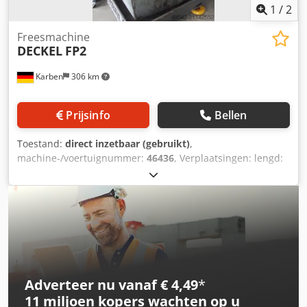
1
/
2
Freesmachine
DECKEL
FP2
Karben
306 km
Prijsinfo
Bellen
Toestand:
direct inzetbaar (gebruikt)
,
machine-/voertuignummer:
46436
, Verplaatsingen: lengd:
400 mm verticaal: 400 mm horizontaal: 200 mm Dedsygia
Eopfx Am Sskr Uitrusting: - Verticaal freeskop,
verschuifbaar - Zwenkbare zwenktafel 260 x 600 mm -
Diverse gereedschaphouders - Opstellelementen - Ronde
tafel D:280 mm - Documentatie Staat: Werkplaats-getest
Adverteer nu vanaf € 4,49
*
11 miljoen kopers
wachten op u