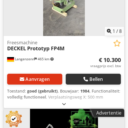
1
/
8
Freesmachine
DECKEL
Prototyp FP4M
€ 10.300
Langenzenn
465 km
vraagprijs excl. btw
Aanvragen
Bellen
Toestand:
goed (gebruikt)
, Bouwjaar:
1984
, Functionaliteit:
volledig functioneel
, Verplaatsingsweg X: 500 mm
Verplaatsingsweg Y: 400 mm Dodpfx Amszi Uy Ue Sokr
Verplaatsingsweg Z: 400 mm Toerental: 31,5 – 2000
Advertentie
omw/min Gereedschapshouder: SK 40 met S20x2
aansluitdraad Tafeltype: vaste tafel Tafeloppervlak: 700 x
330 mm Gewicht: 1600 kg Afmetingen: ca. 1700 x 1300 x