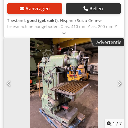
Aanvragen
Bellen
Toestand:
goed (gebruikt)
, Hispano Suiza Geneve
freesmachine aangeboden. X-as: 410 mm Y-as: 200 mm Z-
as: 400 mm Dkjdpfxef Srhgj Am Sjr Toerental: 67 - 3000
omw/min Spindel: ISO 40 Bed: 430x225 mm Kop
Advertentie
verstelbaar Afmetingen: 130x130x140 cm LxBxH Bel of mail
voor meer informatie.
1
/
7