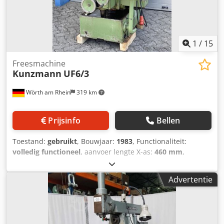
1
/
15
Freesmachine
Kunzmann
UF6/3
Wörth am Rhein
319 km
Prijsinfo
Bellen
Toestand:
gebruikt
, Bouwjaar:
1983
, Functionaliteit:
volledig functioneel
, aanvoer lengte X-as:
460 mm
,
voedingslengte Y-as:
200 mm
, Universele freesmachine
Kunzmann UF6/3 Bouwjaar 1983 De machine verkeert in
Advertentie
goede staat, de spindel draait zeer soepel. De
aandrijfmotor voor de voeding heeft nieuwe koolborstels
gekregen en de Z-spindel heeft een nieuwe telescoopveer.
De nokkenbesturing in 3 assen is perfect voor de productie