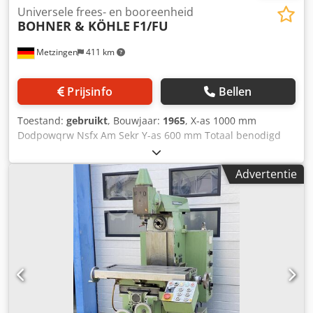
Universele frees- en booreenheid
BOHNER & KÖHLE
F1/FU
Metzingen
411 km
Prijsinfo
Bellen
Toestand:
gebruikt
, Bouwjaar:
1965
, X-as 1000 mm
Dodpowqrw Nsfx Am Sekr Y-as 600 mm Totaal benodigd
vermogen 2,5 kW Beschrijving volgt!
Advertentie