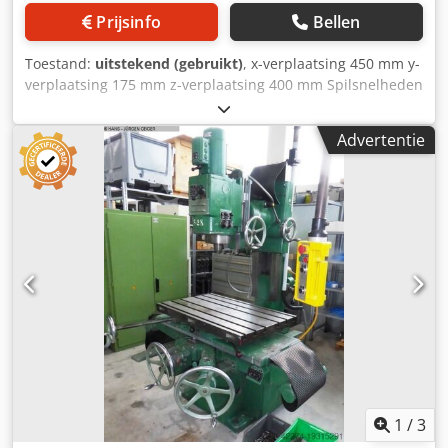
Prijsinfo
Bellen
Toestand:
uitstekend (gebruikt)
, x-verplaatsing 450 mm y-
verplaatsing 175 mm z-verplaatsing 400 mm Spilsnelheden
60 - 2800 tpm Gereedschaphouder ISO SK-30
Machinegewicht ca. 1 t Benodigde ruimte ca. 1,1 x 1 x 1,5
Advertentie
m De freesmachine verkeert in zeer goede en goed
onderhouden staat. Dedpfovwgn Dex Am Sekr
1
/
3