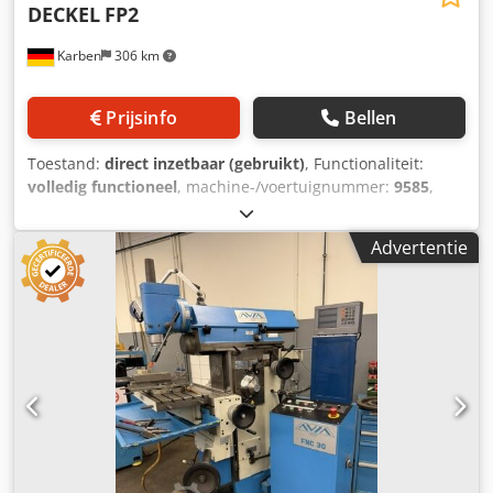
DECKEL
FP2
Karben
306 km
Prijsinfo
Bellen
Toestand:
direct inzetbaar (gebruikt)
, Functionaliteit:
volledig functioneel
, machine-/voertuignummer:
9585
,
DECKEL Universele gereedschap-frees- en boormachine
Type: FP 2 Machinenummer: 9585 Bouwjaar: 1978/79 Staat:
Advertentie
goede, direct inzetbare staat Verplaatsingen: langs: 400
mm, verticaal: 400 mm, horizontaal: 200 mm
Dkodoygicaspfx Am Ser