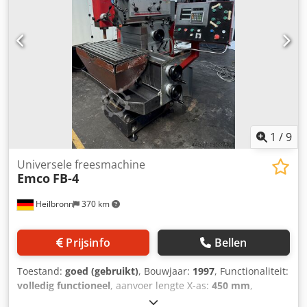
1
/
9
Universele freesmachine
Emco
FB-4
Heilbronn
370 km
Prijsinfo
Bellen
Toestand:
goed (gebruikt)
, Bouwjaar:
1997
, Functionaliteit:
volledig functioneel
, aanvoer lengte X-as:
450 mm
,
voedingslengte Y-as:
300 mm
, voedingslengte Z-as:
350