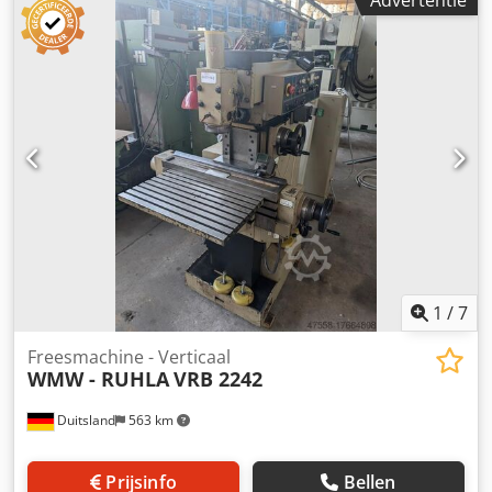
Gereedschapshouder SK 40 Opspanoppervlak tafel 650 x
350 mm Totaal benodigd vermogen 6,5 kW
Machinegewicht ca. 1,8 ton Benodigde ruimte ca. 2,5 x 1,8
x 2,0 m HR 410 elektrisch handwiel Meettasterkop MP 11,
automatische gereedschapsmeting TT 120 Cabine,
gereedschapshouders,...
1
/
7
Freesmachine - Verticaal
WMW - RUHLA
VRB 2242
Duitsland
563 km
Prijsinfo
Bellen