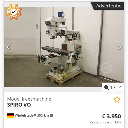
Tafellengteverplaatsing automatisch: 440 mm
Advertentie
Handbediende tafelverplaatsing in lengterichting: 450 mm
Tafel dwarsverplaatsing 200 mm Tafel verticaal
horizontaal/ verticaal 465/500 mm Tafelafmetingen
860x240 mm Tafel aan beide zijden 45° zwenkbaar Afstand
tafel/spindel 430 mm Spindelhouder ISA 30 Spillenslag 60
mm Spilkop zwenkbaar +/- 90° 18 spilsnelheden
horizontaal 32-1342 tpm 18 spilsnelheden verticaal 72-
2888 tpm 6 automatische voedingen in de lengte 13,12-164
mm/min 6 automatische kruisaanzetten 26,24-328
mm/min. Spindelaandrijving 1,8/2,6 kW met neigbare
verticale freeskop/spanbankschroef/spantanghouder
Tegenhouder/spantanghouder met spantangen Gewicht
ca. 850 kg Afmetingen ca. 1400x1900x1800 mm
1
/
14
Model freesmachine
SPIRO
VO
€ 3.950
Wiefelstede
395 km
Vaste prijs excl. btw