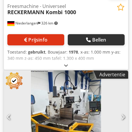
Freesmachine - Universeel
RECKERMANN
Kombi 1000
Niederlangen
326 km
Prijsinfo
Bellen
Toestand:
gebruikt
, Bouwjaar:
1978
, x-as: 1.000 mm y-as:
340 mm z-as: 450 mm tafel: 1.300 x 400 mm
spindelopname ISO 40 SK toerental: 32 - 1.400 tpm
Dkodpfjzf Nrdex Am Ssr spindelslag: 80 mm totaal
Advertentie
vermogen: 7,5 kW Uitrusting: - Universele console-
freesmachine met HEIDENHAIN digitale uitlezing -
Gereedschapspanning mechanisch - Koelinstallatie -
Diverse gereedschapshouders SK 40 -
Machinedocumentatie in het Duits