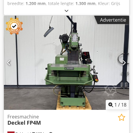
breedte:
1.200 mm
, totale lengte:
1.300 mm
, Kleur: Grijs
Ledig gewicht: 1.050 kg - Documentatie aanwezig: Nee - CE
certificaat aanwezig: Nee - Aansturing: Conventioneel -
Advertentie
Horizontaal/verticaal: Horizontaal en verticaal - Vermogen
[kW]: 3.0 - Aantal assen [st.]: 3 - X-as verplaatsing [mm]:
400 - Y-as verplaatsing [mm]: 300 - Z-as verplaatsing [mm]:
400 - Tafellengte [mm]: 750 - Tafelbreedte [mm]: 300 -
Gereedschapsopname: SK40 - Hoofdspindelvermogen
[kW]: 2.2 - Min. spindelsnelheid [rpm]: 40 - Max.
spindelsnelheid [rpm]: 1600 - Opties: Digitale uitlezing - └
Type digitale uitlezing: Heidenhain - Transportafmetingen:
1300mm x 1200mm x 1850mm (l x b x h) -
Transportgewicht [kg]: 1050kg - Transportcolli [st.]: 1
Financiële informatie BTW: De getoonde prijs is exclusief
BTW BTW/marge: BTW verrekenbaar voor ondernemers
Levering en inruil altijd mogelijk van alles in de industriële
sectoren Dkjdpfx Asx Hiibsm Ssr Lukas van Rossum
1
/
18
Freesmachine
Deckel
FP4M