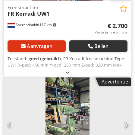
Freesmachine
FR Korradi
UW1
€ 2.700
Soerendonk
117 km
Vaste prijs excl. btw
Aanvragen
Bellen
Toestand:
goed (gebruikt)
, FR Korradi freesmachine Type:
UW1 X-pad: 460 mm Y-pad: 260 mm Z-pad: 320 mm Max.
snelheid: 1740 rpm Spindel: ISO 40 Dedpfsq Eh H Ujx Am
Sskr Bed: 345 x 800 mm Afmetingen: 130x110x170 cm
Advertentie
LxBxH