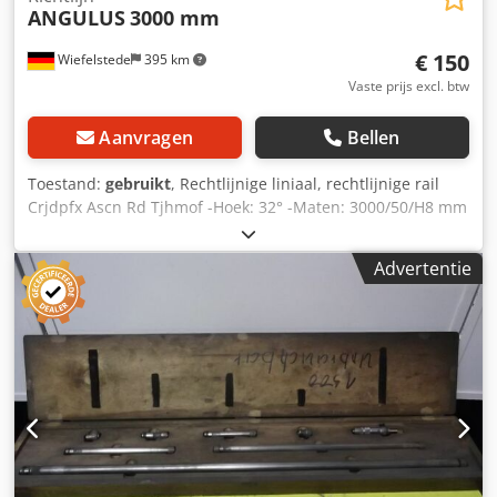
ANGULUS
3000 mm
€ 150
Wiefelstede
395 km
Vaste prijs excl. btw
Aanvragen
Bellen
Toestand:
gebruikt
, Rechtlijnige liniaal, rechtlijnige rail
Crjdpfx Ascn Rd Tjhmof -Hoek: 32° -Maten: 3000/50/H8 mm
-gewicht: 8,4 kg
Advertentie