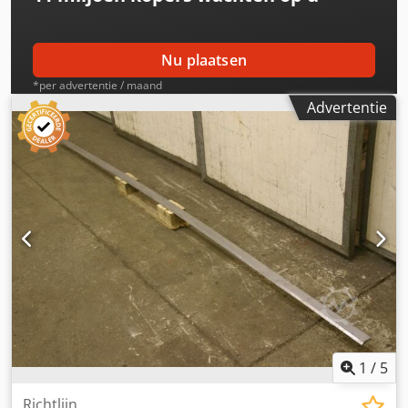
Nu plaatsen
*per advertentie / maand
Advertentie
1
/
5
Richtlijn