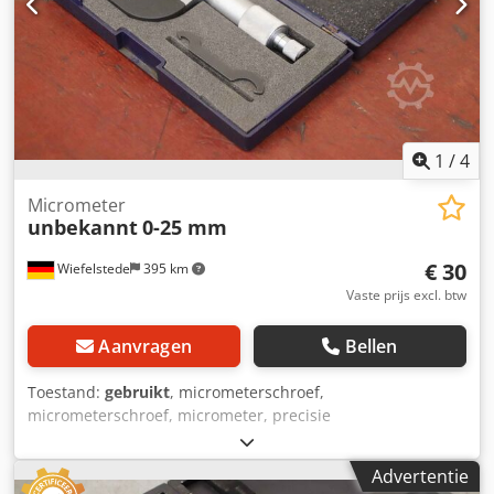
1
/
4
Micrometer
unbekannt
0-25 mm
€ 30
Wiefelstede
395 km
Vaste prijs excl. btw
Aanvragen
Bellen
Toestand:
gebruikt
, micrometerschroef,
micrometerschroef, micrometer, precisie
micrometerschroef -Haakmicrometer:
Precisiemicrometerschroef -Meetbereik: 0-25 mm -Aflezing:
Advertentie
0,01 mm -Vergrendeling Cedpfx Ahjt Sbbkemerf -andere