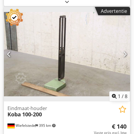
Control, Telecentrische verlichting -Type: TZB60-B -
Diameter lichtveld: 60 mm -Afmetingen: 140/70/H115 mm -
Advertentie
Gewicht: 0,8 kg
1
/
8
Eindmaat-houder
Koba
100-200
€ 140
Wiefelstede
395 km
Vaste prijs excl. btw