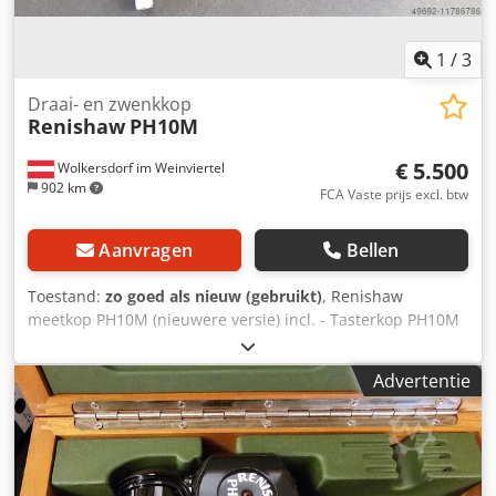
1
/
3
Draai- en zwenkkop
Renishaw
PH10M
€ 5.500
Wolkersdorf im Weinviertel
902 km
FCA Vaste prijs excl. btw
Aanvragen
Bellen
Toestand:
zo goed als nieuw (gebruikt)
, Renishaw
meetkop PH10M (nieuwere versie) incl. - Tasterkop PH10M
- Bedieningsunit PHC10-2 - Handmatige besturingseenheid
HCU1 - op aanvraag PAA1 of andere Optioneel: Tasters TP
Advertentie
2, 20, 200, TP7 of SP25M (SP600) Crodpsni Avcsfx Ahmjf