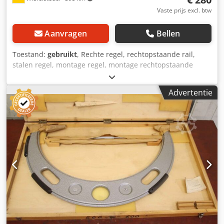
Vaste prijs excl. btw
Aanvragen
Bellen
Toestand:
gebruikt
, Rechte regel, rechtopstaande rail,
stalen regel, montage regel, montage rechtopstaande
regel, rechtopstaande regel -Montageregel: van
profielstaal Crodpjk Hdtqsfx Ahmef -Type: DIN 874 Norm -
Advertentie
Afmetingen: 503/41/H80 mm -Gewicht: 9,4 kg