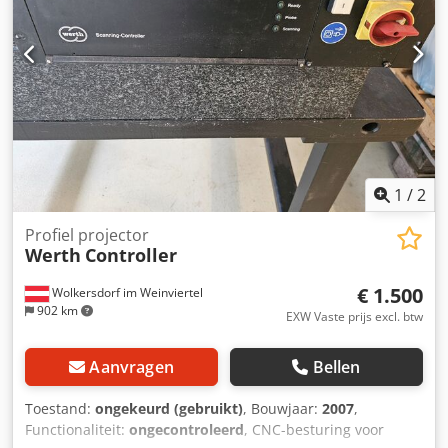
1
/
2
Profiel projector
Werth
Controller
€ 1.500
Wolkersdorf im Weinviertel
902 km
EXW Vaste prijs excl. btw
Aanvragen
Bellen
Toestand:
ongekeurd (gebruikt)
, Bouwjaar:
2007
,
Functionaliteit:
ongecontroleerd
, CNC-besturing voor