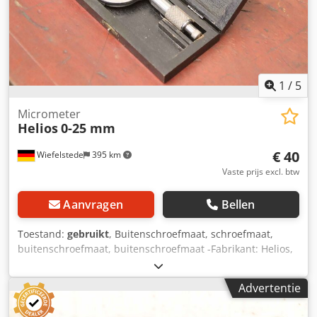
1
/
5
Micrometer
Helios
0-25 mm
€ 40
Wiefelstede
395 km
Vaste prijs excl. btw
Aanvragen
Bellen
Toestand:
gebruikt
, Buitenschroefmaat, schroefmaat,
buitenschroefmaat, buitenschroefmaat -Fabrikant: Helios,
buitenschroefmicrometer -Meetbereik: 0-25 mm -Aflezing:
0,01 mm -Vergrendeling Csdpfxeu Inttj Ahmsrf -Aantal: 2x
Advertentie
micrometer beschikbaar -Prijs: per stuk -Andere maten:
ook verkrijgbaar -Afmeting koffer: 150/75/H25 mm -