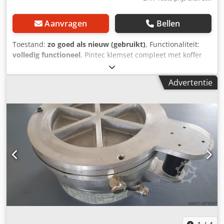
Aanvragen
Bellen
Toestand:
zo goed als nieuw (gebruikt)
, Functionaliteit:
volledig functioneel
, Pintec klemset compleet met koffer
Inclusief 2 extra elementen en accessoires Optioneel
(€150) M8 klemplaat 480x700x15mm Crsdpfxswpq H To
Advertentie
Ahmof