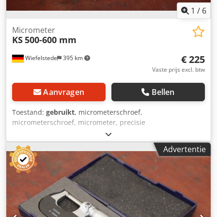
1
/
6
Micrometer
KS
500-600 mm
€ 225
Wiefelstede
395 km
Vaste prijs excl. btw
Aanvragen
Bellen
Toestand:
gebruikt
, micrometerschroef,
micrometerschroef, micrometer, precisie
micrometerschroef -Fabrikant: KS, Schroefmaat: Precisie
schroef voor schroefmaat Csdpjt Uwyhjfx Ahmorf -
Advertentie
Meetbereik: 500-600 mm -Aflezing: 0,01 mm -
Vergrendeling -Standaard: TGL 150 46 -Andere maten: ook
verkrijgbaar -Afmeting doos: 880/545/H50 mm -Gewicht:
6,2 kg