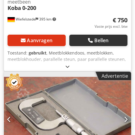
meetbeen
Koba
0-200
€ 750
Wiefelstede
395 km
Vaste prijs excl. btw
Aanvragen
Bellen
Toestand:
gebruikt
, Meetblokkendoos, meetblokken,
meetblokhouder, parallelle steun, paar parallelle steunen,
vlakparallelle meetbenen Cjdpfx Aju H R D Eshmjrf -
Fabrikant: Koba, Parallelmeetblokset -maatblokhouder: 0-
Advertentie
200 -Eindmaten set: niet compleet, zie foto's voor inhoud -
Afmeting koffer: 545/210/H45 mm -Gewicht: 5,0 kg