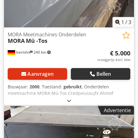
1
/
3
MORA Meetmachines Onderdelen
MORA
Mü -Tos
€ 5.000
Iserlohn
240 km
vraagprijs excl. btw
Aanvragen
Bellen
Bouwjaar:
2000
, Toestand:
gebruikt
, Onderdelen
meetmachine MORA Mü-Tos Credpeiuiaujfx Ahmef
2XMeetstand, 2XMaatregelkast en diversen.
Advertentie