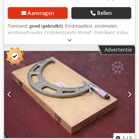
Aanvragen
Bellen
Toestand:
goed (gebruikt)
, Eindmaatkist, eindmaten,
eindmaathouder Crsdskvrpzepfx Ahmef - Fabrikant: Koba,
eindmaathouder met snelverstelling - Type: 100-200 -
Afmetingen: 105/70/H325 mm - Gewicht: 1,3 kg
Advertentie
1
/
5