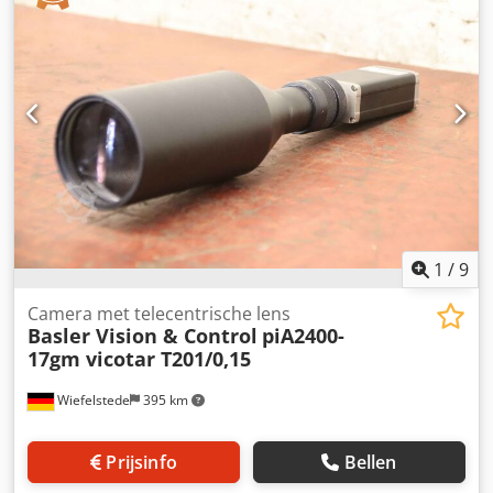
Gewicht: 0,3 kg/pc.
1
/
9
Camera met telecentrische lens
Basler Vision & Control
piA2400-
17gm vicotar T201/0,15
Wiefelstede
395 km
Prijsinfo
Bellen