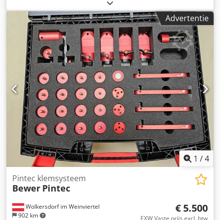
Werth meetmachine Crjdpfxsxt Ri Tj Ahmof voor
scannende taster SP25M
Advertentie
1
/
4
Pintec klemsysteem
Bewer
Pintec
€ 5.500
Wolkersdorf im Weinviertel
902 km
EXW Vaste prijs excl. btw