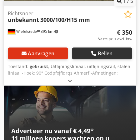
1
/
5
Richtsnoer
unbekannt
3000/100/H15 mm
€ 350
Wiefelstede
395 km
Vaste prijs excl. btw
Aanvragen
Bellen
Toestand:
gebruikt
, Uitlijningsliniaal, uitlijningsrail, stalen
liniaal -Hoek: 90° Codpfxjfiqrqs Ahmerf -Afmetingen:
3000/100/H15 mm -Gewicht: 28 kg
Adverteer nu vanaf € 4,49
*
11 miljoen kopers
wachten op u