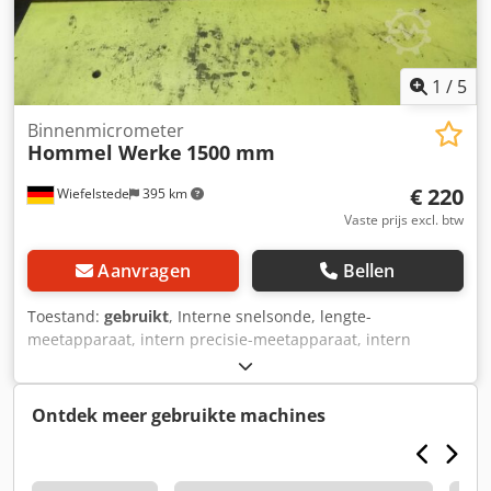
1
/
5
Binnenmicrometer
Hommel Werke
1500 mm
€ 220
Wiefelstede
395 km
Vaste prijs excl. btw
Aanvragen
Bellen
Toestand:
gebruikt
, Interne snelsonde, lengte-
meetapparaat, intern precisie-meetapparaat, intern
meetapparaat, interne meetsonde, schroef van de
micrometer Cedpfxjd Hb Iao Ahmsrf -Een revolutie van de
trommel komt overeen met: 0,5 mm -Interieur
Ontdek meer gebruikte machines
meetapparaat -Meetbereik: ca. 800 - 1500 mm -gewicht: 5
kg