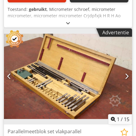
Toestand:
gebruikt
, Micrometer schroef, micrometer
micrometer, micrometer micrometer Crjdpfxjk H R H Ao
Ahmof -Fabrikant: Mahr, Buiten micrometerschroef -
meetbereik: 225-250 mm -aflezing: 0,01 mm -vergrendeling
Advertentie
-andere maten: ook verkrijgbaar -afmeting doos:
400/230/H30 mm -gewicht: 2,2 kg
1
/
15
Parallelmeetblok set vlakparallel