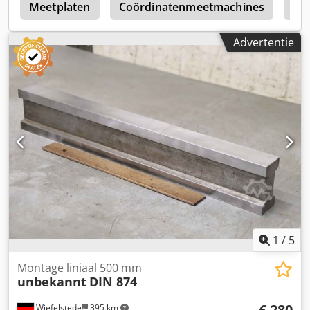
e
Meetplaten
Coördinatenmeetmachines
Hu
Advertentie
1
/
5
Montage liniaal 500 mm
unbekannt
DIN 874
€ 280
Wiefelstede
395 km