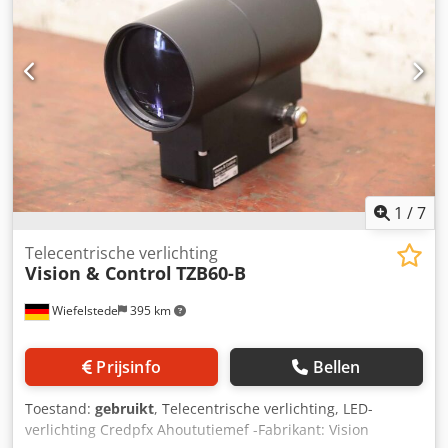
1
/
7
Telecentrische verlichting
Vision & Control
TZB60-B
Wiefelstede
395 km
Prijsinfo
Bellen
Toestand:
gebruikt
, Telecentrische verlichting, LED-
verlichting Credpfx Ahoututiemef -Fabrikant: Vision