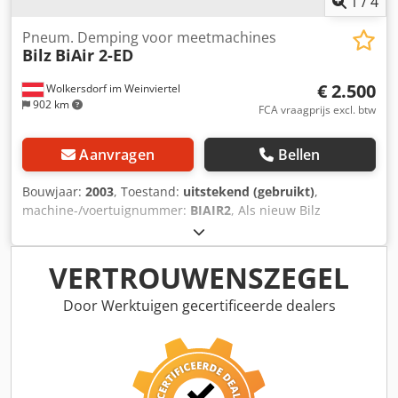
1
/
4
Pneum. Demping voor meetmachines
Bilz
BiAir 2-ED
€ 2.500
Wolkersdorf im Weinviertel
902 km
FCA vraagprijs excl. btw
Aanvragen
Bellen
Bouwjaar:
2003
, Toestand:
uitstekend (gebruikt)
,
machine-/voertuignummer:
BIAIR2
, Als nieuw Bilz
luchtvering voor Coördinaten Meetmachines incl.: Cjdofn
Ebiopfx Ahmerf - 3 stuks BiAir 2-ED voor 1800kg
laadvermogen per stuk - Elektronische niveauregeling
VERTROUWENSZEGEL
Door Werktuigen gecertificeerde dealers