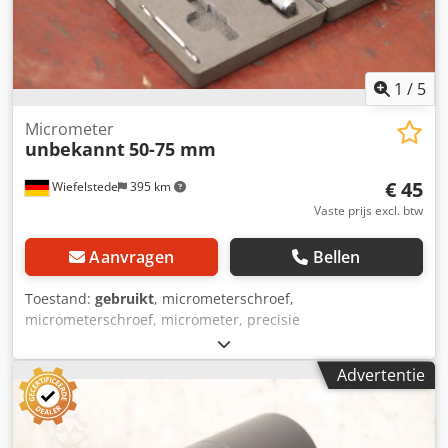
1
/
5
Micrometer
unbekannt
50-75 mm
€ 45
Wiefelstede
395 km
Vaste prijs excl. btw
Aanvragen
Bellen
Toestand:
gebruikt
, micrometerschroef,
micrometerschroef, micrometer, precisie
micrometerschroef Csdpfxet Sbbde Ahmjrf -
Haakmicrometer: Precisiemicrometerschroef -Meetbereik:
Advertentie
50-75 mm -Aflezing: 0,01 mm -Vergrendeling -Andere
maten: ook verkrijgbaar -Afmetingen doos: 220/110/H30
mm -Gewicht: 0,6 kg