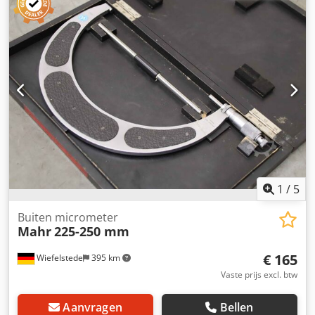
maten: ook verkrijgbaar -Afmetingen doos: 165/80/H30 mm
-Gewicht: 0,3 kg
1
/
5
Buiten micrometer
Mahr
225-250 mm
€ 165
Wiefelstede
395 km
Vaste prijs excl. btw
Aanvragen
Bellen