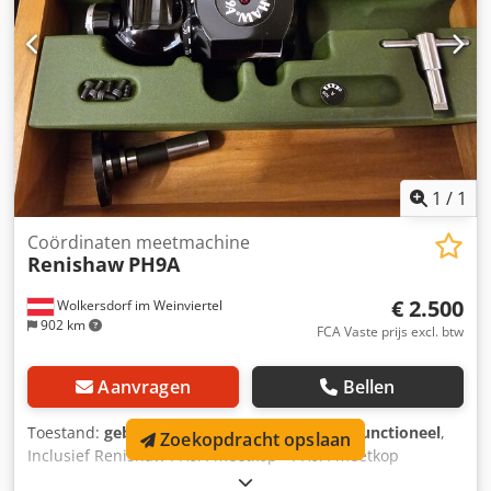
1
/
1
Coördinaten meetmachine
Renishaw
PH9A
€ 2.500
Wolkersdorf im Weinviertel
902 km
FCA Vaste prijs excl. btw
Aanvragen
Bellen
Toestand:
gebruikt
, Functionaliteit:
volledig functioneel
,
Zoekopdracht opslaan
Inclusief Renishaw PH9A-meetkop - PH9A-meetkop
optioneel Crsdpfewpq E Aox Ahmef - PAA1 of andere -