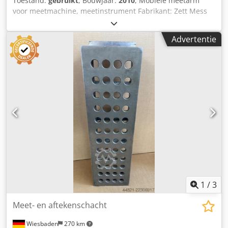
Toestand:
gebruikt
, Bouwjaar:
2010
, Mobiele meetarm
voor meetmachine, meetinstrument Fabrikant: Zett Mess
Type: AMPG 2400, precisie Bouwjaar: 2010 – ongebruikt
Cjdpfx Ahowu E D Rjmorf Meetbereik: 2.400 mm 22726
Advertentie
1
/
3
Meet- en aftekenschacht
Wiesbaden
270 km