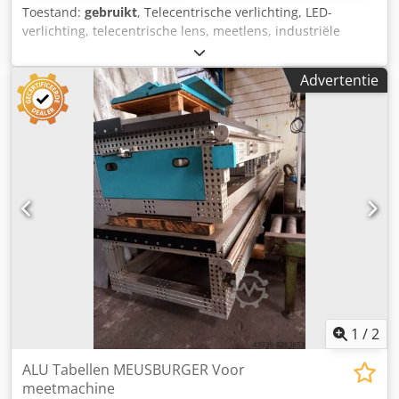
Toestand:
gebruikt
, Telecentrische verlichting, LED-
verlichting, telecentrische lens, meetlens, industriële
camera -Fabrikant: Basler Vision Control, industriële
camera met telecentrische lens -Camera: Basler type
Advertentie
piA2400-17gm -Lens: Type vicotar T201/0.15 Crodpfx
Ahoutuwbjmof -Totale afmetingen: Ø 70 x 345 mm -
Gewicht: 1,2 kg
1
/
2
ALU Tabellen MEUSBURGER Voor
meetmachine