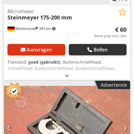
Micrometer
Steinmeyer
175-200 mm
€ 60
Wiefelstede
395 km
Vaste prijs excl. btw
Aanvragen
Bellen
Toestand:
goed (gebruikt)
, Buitenschroefmaat,
schroefmaat, buitenschroefmaat, buitenschroefmaat -
Fabrikant: Steinmeyer, schroefmicrometer -Meetbereik:
175-200 mm Csdpfxou Inqro Ahmsrf -Aflezing: 0,01 mm -
Advertentie
Vergrendeling -Andere maten: ook verkrijgbaar -
Afmetingen koffer: 375/205/H35 mm -Gewicht: 1,3 kg