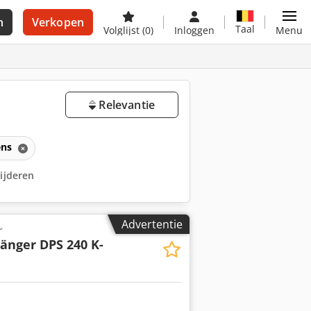
n
Verkopen
Taal
Volglijst
(0)
Inloggen
Menu
Relevantie
ens
wijderen
Advertentie
r
nger DPS 240 K-