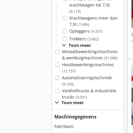
vrachtwagen tot 7,5t
(8.173)
Vrachtwagens meer dan
7,5t
(7.696)
Opleggers
(4.331)
Trekkers
(3.682)
Toon meer
Metaalbewerkingsmachines
& werktuigmachines
(31.988)
Houtbewerkingsmachines
(12.157)
Automatiseringstechniek
(9.153)
Vorkheftrucks & Industriële
trucks
(9.051)
Toon meer
Machinegegevens
Fabrikant: