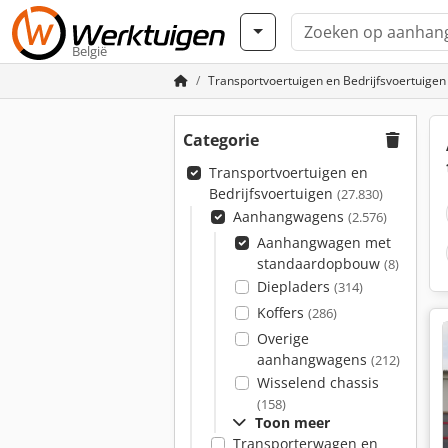
België
Transportvoertuigen en Bedrijfsvoertuigen
Categorie
Transportvoertuigen en
Bedrijfsvoertuigen
(27.830)
Aanhangwagens
(2.576)
Aanhangwagen met
standaardopbouw
(8)
Diepladers
(314)
Koffers
(286)
Overige
aanhangwagens
(212)
Wisselend chassis
(158)
Toon meer
Transporterwagen en