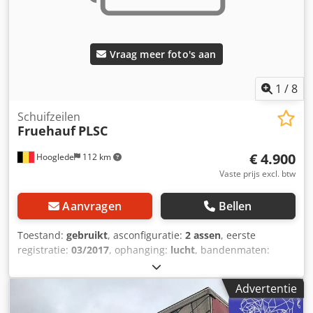
Vraag meer foto's aan
1
/
8
Schuifzeilen
Fruehauf
PLSC
€ 4.900
Hooglede
112 km
Vaste prijs excl. btw
Aanvragen
Bellen
Toestand:
gebruikt
, asconfiguratie:
2 assen
, eerste
registratie:
03/2017
, ophanging:
lucht
, bandenmaten:
255/60R19.5
, kleur:
overig
, Bouwjaar:
2017
, Asmerk: SAF
Remmen: schijfremmen Vering: luchtvering Achteras 1:
Advertentie
bandenmaten: 255/60R19.5; dubbellucht; profiel linkerkant
binnen: 3 mm; profiel linkerkant buiten: 3 mm; profiel