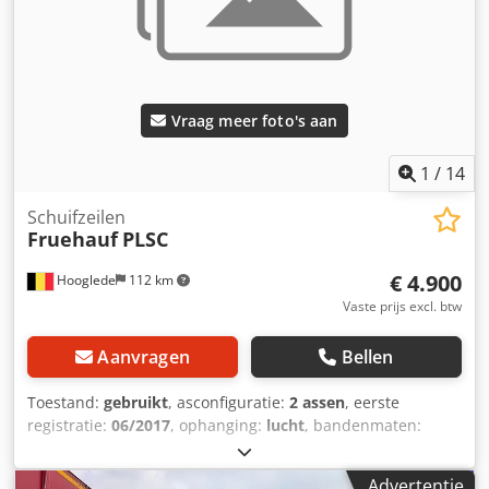
Vraag meer foto's aan
1
/
14
Schuifzeilen
Fruehauf
PLSC
€ 4.900
Hooglede
112 km
Vaste prijs excl. btw
Aanvragen
Bellen
Toestand:
gebruikt
, asconfiguratie:
2 assen
, eerste
registratie:
06/2017
, ophanging:
lucht
, bandenmaten:
255/60r19.5
, kleur:
overig
, Bouwjaar:
2017
, Asconfiguratie
Bandenmaat: 255/60R19,5 Merk assen: SAF Remmen:
Advertentie