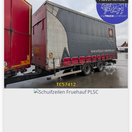
schijfremmen Vering: luchtvering Achteras 1: dubbele
banden; bandenprofiel links binnen: 3 mm; bandenprofiel
links buiten: 3 mm; bandenprofiel rechts binnen: 3 mm;
bandenprofiel rechts buiten: 3 mm Achteras 2: dubbele
banden; bandenprofiel links binnen: 3 mm; bandenprofiel
links buiten: 3 mm; bandenprofiel rechts binnen: 3 mm;
bandenprofiel rechts buiten: 3 mm Gewichten Cjdpfx Aozrc
H Ioprerf Leeggewicht: 4.360 kg Laadvermogen: 14.640 kg
Toelaatbaar totaalgewicht: 19.000 kg Staat Schade: geen