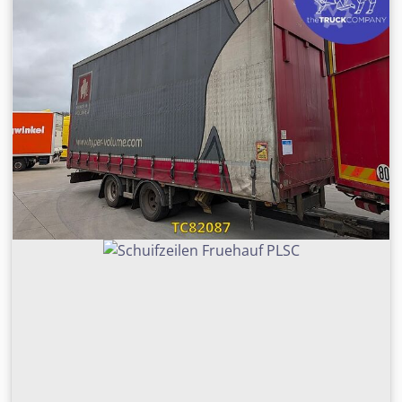
rechterkant binnen: 4 mm; profiel rechterkant buiten: 4
mm Achteras 2: dubbellucht; profiel linkerkant binnen: 5
mm; profiel linkerkant buiten: 5 mm; profiel rechterkant
binnen: 5 mm; profiel rechterkant buiten: 6 mm
Leeggewicht: 4.360 kg Crodjzrcvpopfx Aprsf Laadvermogen:
14.640 kg toegestane max. massa: 19.000 kg Schade: geen