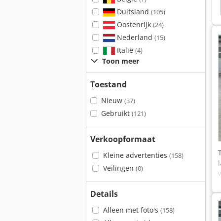
Kögel Box
Burg
Samro
Duitsland
(105)
Oostenrijk
(24)
Nederland
(15)
Italië
(4)
Toon meer
Toestand
Nieuw
(37)
Gebruikt
(121)
Verkoopformaat
Kleine advertenties
(158)
Veilingen
(0)
Details
Alleen met foto's
(158)