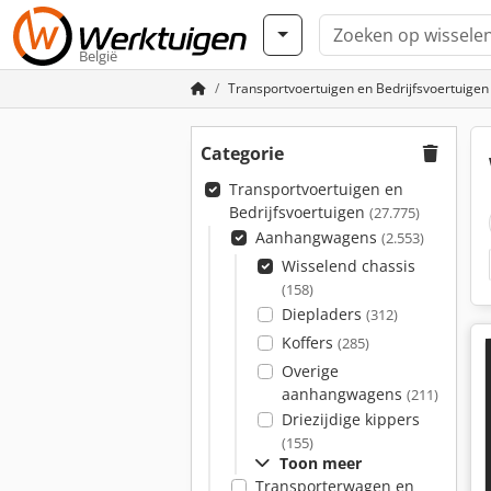
België
Transportvoertuigen en Bedrijfsvoertuigen
Categorie
Transportvoertuigen en
Bedrijfsvoertuigen
(27.775)
Aanhangwagens
(2.553)
Wisselend chassis
(158)
Diepladers
(312)
Koffers
(285)
Overige
aanhangwagens
(211)
Driezijdige kippers
(155)
Toon meer
Transporterwagen en