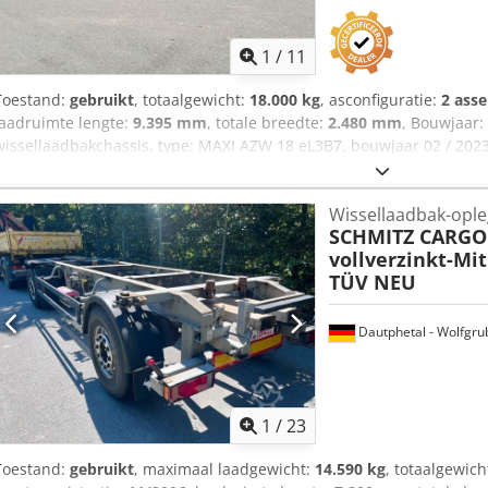
1
/
11
Toestand:
gebruikt
, totaalgewicht:
18.000 kg
, asconfiguratie:
2 ass
laadruimte lengte:
9.395 mm
, totale breedte:
2.480 mm
, Bouwjaar:
wissellaadbakchassis, type: MAXI AZW 18 eL3B7, bouwjaar 02 / 2023
tussentijdse verkoop voorbehouden > Totaalgewicht 18.000 kg > Tec
gebruikssporen, zoals op de foto's weergegeven > Opbouw / chassis:
Wissellaadbak-opl
voor BDF-opbouwen 7.45 met steunhoogte van 1.020 tot 1.320 mm 
SCHMITZ CARGO
Banden: 4x 445/45 R19.5, goede staat > Assen: BPW merk > Remsyst
vollverzinkt-Mi
verstelbaar (12 x 50 mm) van 1.800 tot 2.400 mm met trekoog / 40 
TÜV NEU
keuring actueel / nieuw > Luchtkoppelingen: ROOD / GEEL > Elektris
polige stekker > Extra verzinkte achteraanrijbescherming > Direct
aanwezig > Prijs af locatie D-59269 Beckum
Dautphetal - Wolfgru
1
/
23
Toestand:
gebruikt
, maximaal laadgewicht:
14.590 kg
, totaalgewich