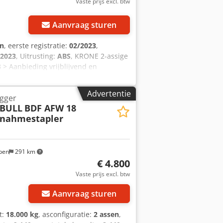
Vaste prijs excl. btw
Aanvraag sturen
en
, eerste registratie:
02/2023
,
2023
, Uitrusting:
ABS
, KRONE 2-assige
 > Aanbieding vrijblijvend en
hnisch inzetklare staat met normale
 kleur RAL 9005 / zwart > Geschikt
Advertentie
egger
> Onbeladen rijhoogte: 1.080 mm >
BULL
BDF AFW 18
eem: EBS 4S/3M > Trekoog: in lengte
tnahmestapler
mm Crodpfeznivhsx Ahujf > APK +
che aansluitingen: ABS en 1 x 15-
 beschikbaar en meerdere keren
ben
291 km
€ 4.800
Vaste prijs excl. btw
Aanvraag sturen
t:
18.000 kg
, asconfiguratie:
2 assen
,