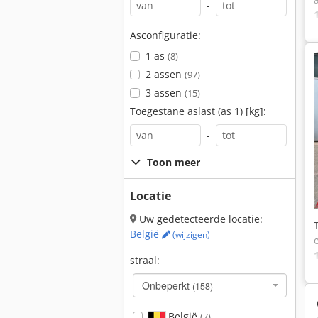
-
Asconfiguratie:
1 as
(8)
2 assen
(97)
3 assen
(15)
Toegestane aslast (as 1) [kg]:
-
Toon meer
Locatie
Uw gedetecteerde locatie:
België
(wijzigen)
straal:
Onbeperkt
(158)
België
(7)