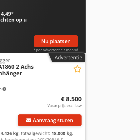
 4,49
*
chten op u
Nu plaatsen
*per advertentie / maand
Advertentie
egger
1860 2 Achs
nhänger
m
€ 8.500
Vaste prijs excl. btw
Aanvraag sturen
14.426 kg
, totaalgewicht:
18.000 kg
,
ht
, bandenmaten:
265/70R19,5