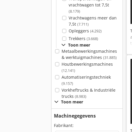
vrachtwagen tot 7,5t
(8.179)
Vrachtwagens meer dan
7,5t
(7.711)
Opleggers
(4.292)
Trekkers
(3.668)
Toon meer
Metaalbewerkingsmachines
& werktuigmachines
(31.885)
Houtbewerkingsmachines
(12.141)
Automatiseringstechniek
(9.157)
Vorkheftrucks & Industriële
trucks
(8.983)
Toon meer
Machinegegevens
Fabrikant: