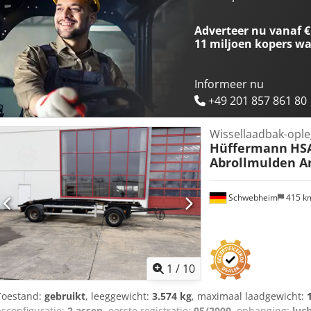
Adverteer nu vanaf €
11 miljoen kopers
wa
Informeer nu
+49 201 857 861 80
Wissellaadbak-opl
Hüffermann
HSA
Abrollmulden A
Schwebheim
415 k
1
/
10
Toestand:
gebruikt
, leeggewicht:
3.574 kg
, maximaal laadgewicht:
asconfiguratie:
2 assen
, eerste registratie:
05/2000
, ophanging:
luc