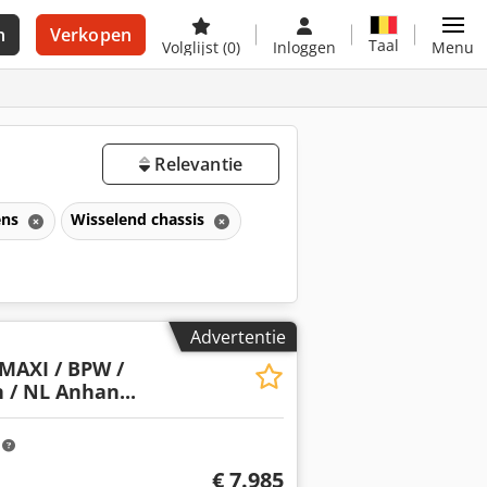
n
Verkopen
Taal
Volglijst
(0)
Inloggen
Menu
Relevantie
ens
Wisselend chassis
Advertentie
MAXI / BPW /
/ NL Anhan...
m
€ 7.985