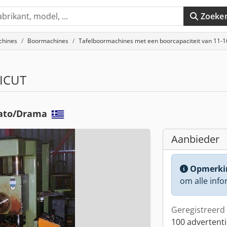
Zoeke
chines
Boormachines
Tafelboormachines met een boorcapaciteit van 11-
ICUT
e
ato/Drama
Aanbieder
Opmerki
om alle info
Geregistreerd 
100 advertenti