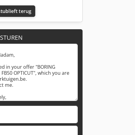
tublieft terug
 STUREN
Vraag meer foto's aan