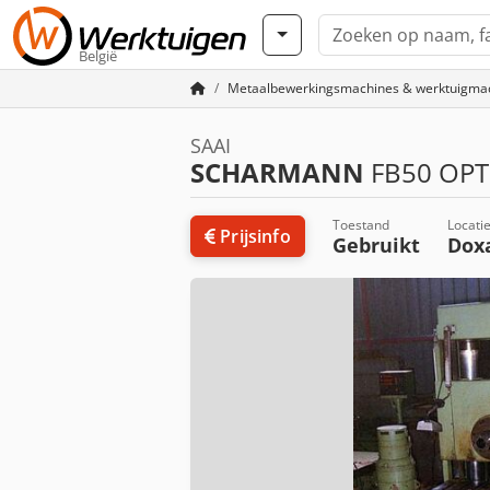
België
Metaalbewerkingsmachines & werktuigma
SAAI
SCHARMANN
FB50 OPT
Toestand
Locati
Prijsinfo
Gebruikt
Dox