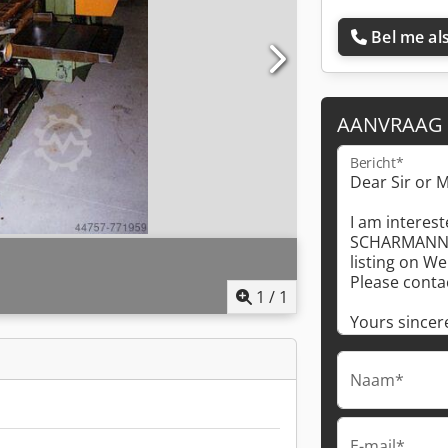
Bel me als
AANVRAAG
Bericht*
1
/
1
Naam*
E-mail*