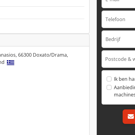
Telefoon
Bedrijf
anasios, 66300 Doxato/Drama,
Postcode & 
and
Ik ben h
Aanbiedi
machine