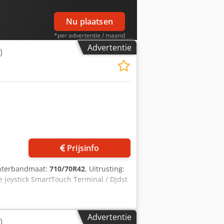
Nu plaatsen
*per advertentie / maand
Advertentie
)
Vraag meer foto's aan
Prijsinfo
chterbandmaat:
710/70R42
, Uitrusting:
joystick SmartTouch Terminal / Djdst
Advertentie
)