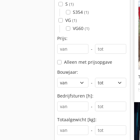
S
(1)
S354
(1)
VG
(1)
VG60
(1)
Prijs:
-
Alleen met prijsopgave
Bouwjaar:
-
Bedrijfsturen [h]:
-
Totaalgewicht [kg]:
-