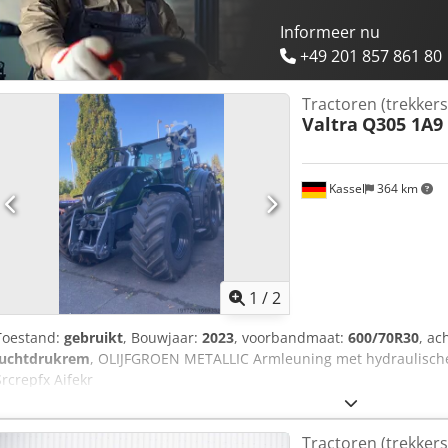
Informeer nu
+49 201 857 861 80
Tractoren (trekkers
Valtra
Q305 1A9
Kassel
364 km
1
/
2
Toestand:
gebruikt
, Bouwjaar:
2023
, voorbandmaat:
600/70R30
, a
luchtdrukrem
, OLIJFGROEN METALLIC Armleuning met hydraulische 
Srcrepfx Aifekr
Tractoren (trekkers