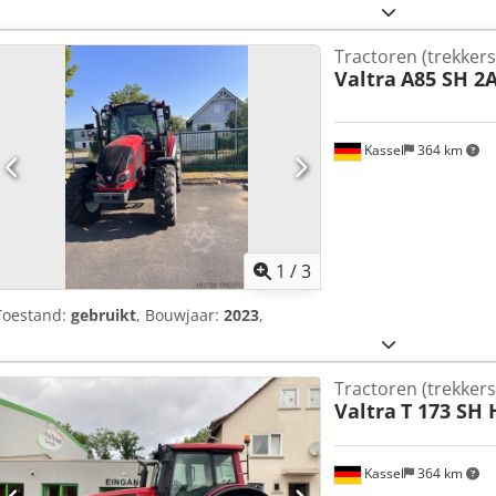
Tractoren (trekkers
Valtra
A85 SH 2
Kassel
364 km
1
/
3
Toestand:
gebruikt
, Bouwjaar:
2023
,
Tractoren (trekkers
Valtra
T 173 SH 
Kassel
364 km