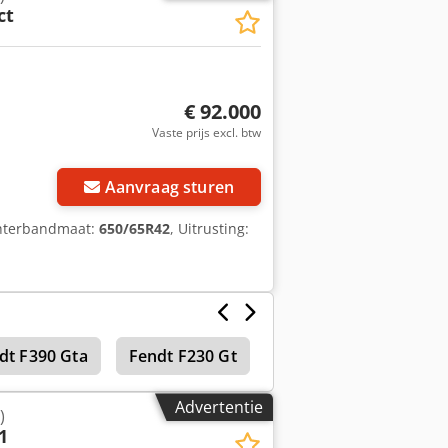
ct
€ 92.000
Vaste prijs excl. btw
Aanvraag sturen
chterbandmaat:
650/65R42
, Uitrusting:
dt F390 Gta
Fendt F230 Gt
Stalinstallaties en ve
Advertentie
)
1