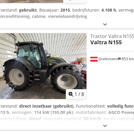
Toestand:
gebruikt
, Bouwjaar:
2015
, bedrijfsturen:
4.108 h
, vermo
airconditioning, cabine, vierwielaandrijving
,
Tractor Valtra N15
Valtra
N155
Grafenstein
853 k
1
/
8
Toestand:
direct inzetbaar (gebruikt)
, Functionaliteit:
volledig func
313 h
, vermogen:
114 kW (155,00 pk)
, motorfabrikant:
AGCO Powe
brandstoftype:
diesel
, maximale snelheid:
50 km/h
, eerste registra
07/2029
, kleur:
groen
, totaalgewicht:
6.500 kg
, voorbandmaat:
540/
Uitrusting:
aanhangwagenkoppeling, airconditioning, cabine, extra