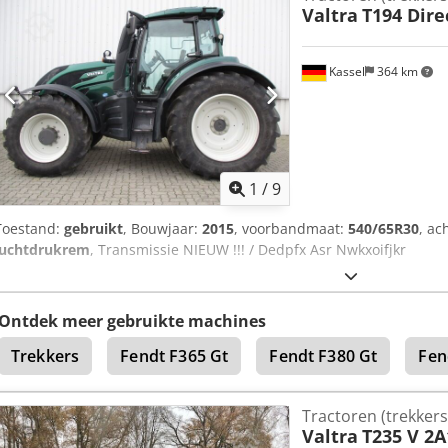
Valtra
T194 Dire
Kassel
364 km
1
/
9
Toestand:
gebruikt
, Bouwjaar:
2015
, voorbandmaat:
540/65R30
, a
luchtdrukrem
, Transmissie NIEUW !!! / Dedpfx Asr Nwkxoifjkr
Ontdek meer gebruikte machines
Trekkers
Fendt F365 Gt
Fendt F380 Gt
Fen
Tractoren (trekkers
Valtra
T235 V 2A