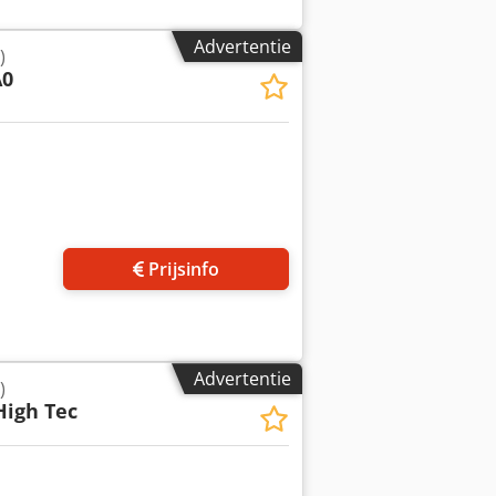
Advertentie
)
A0
Prijsinfo
Advertentie
)
High Tec