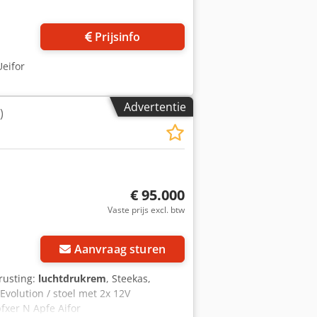
Prijsinfo
Ueifor
Advertentie
)
€ 95.000
Vaste prijs excl. btw
Aanvraag sturen
trusting:
luchtdrukrem
, Steekas,
Evolution / stoel met 2x 12V
fxer N Apfe Aifor