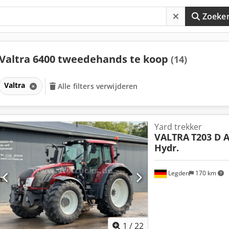
Zoeke
Valtra 6400 tweedehands te koop
(14)
Valtra
Alle filters verwijderen
Yard trekker
VALTRA
T203 D A
Hydr.
Legden
170 km
1
/
22