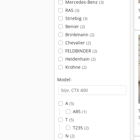
Mercedes-Benz
(3)
RAS
(3)
Striebig
(3)
Benier
(2)
Brinkmann
(2)
Chevalier
(2)
FELDBINDER
(2)
Heidenhain
(2)
Krohne
(2)
Model:
A
(5)
A85
(1)
T
(5)
T235
(2)
N
(2)