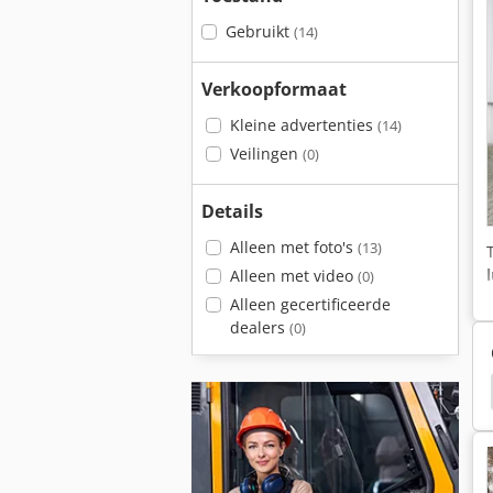
Gebruikt
(14)
Verkoopformaat
Kleine advertenties
(14)
Veilingen
(0)
Details
Alleen met foto's
(13)
Alleen met video
(0)
Alleen gecertificeerde
dealers
(0)
Schaffer 2028
Schaffer 336 S
Schaffer 442 S