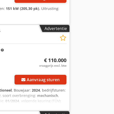
gen:
151 kW (205,30 pk)
, Uitrusting:
Advertentie
5
m
€ 110.000
vraagprijs excl. btw
Aanvraag sturen
tioneel
, Bouwjaar:
2024
, bedrijfsturen:
r
, soort overbrenging:
mechanisch
,
tie:
01/2024
, volgende keuring (TÜV):
65R28
, achterbandmaat:
650/65R38
,
 koplampen, hydraulica, verlichting,