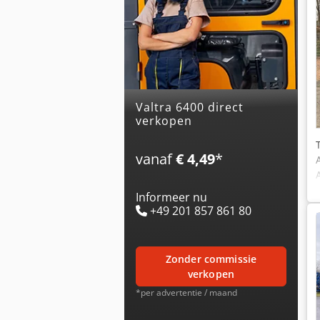
valtra 6400 direct
verkopen
vanaf
€ 4,49
*
Informeer nu
+49 201 857 861 80
zonder commissie
verkopen
*per advertentie / maand