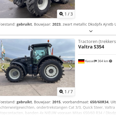
1
/
3
Toestand:
gebruikt
, Bouwjaar:
2023
, zwart metallic Dksdpfx Ajrxtb 
Tractoren (trekkers
Valtra
S354
Kassel
364 km
1
/
7
Toestand:
gebruikt
, Bouwjaar:
2015
, voorbandmaat:
650/60R34
, Ui
achterwielgewichten, ondertrekstangen Cat 3/3, Quick Steer, Valtra 
stopcontacten, banden 4x NIEUW vooraan Mitas 650/60 R34 / Dksdp