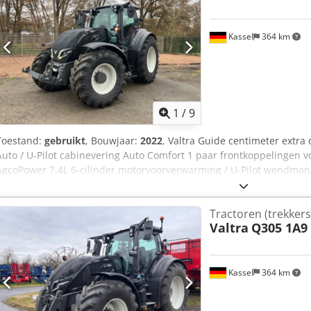
Kassel
364 km
1
/
9
Toestand:
gebruikt
, Bouwjaar:
2022
, Valtra Guide centimeter extra 
Auto / U-Pilot cabinevering Auto Comfort 1 paar frontkoppelingen
AgcoPower 7,4L 6-cilinder motorvoorverwarming / U-Pilot wendmana
Tractoren (trekkers
Valtra
Q305 1A9
Kassel
364 km