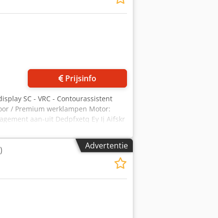
Prijsinfo
display SC - VRC - Contourassistent
 voor / Premium werklampen Motor:
gement aan-uit Dedpfxetq Ey Ij Aifskr
Advertentie
)