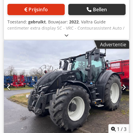
Prijsinfo
Bellen
Toestand:
gebruikt
, Bouwjaar:
2022
, Valtra Guide
centimeter extra display SC - VRC - Contourassistent Auto /
U-Pilot cabinevering Auto Comfort 1 paar frontkoppelingen
voor / Premium werklampen Motor: AgcoPower 7,4L 6-
Advertentie
cilinder motorvoorverwarming / U-Pilot wendmanagement
aan-uit Dcjdpfx Amstq Ey Iogok
1
/
3