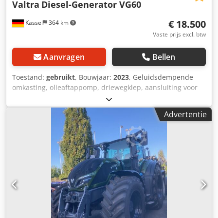
Valtra
Diesel-Generator VG60
€ 18.500
Kassel
364 km
Vaste prijs excl. btw
Aanvragen
Bellen
Toestand:
gebruikt
, Bouwjaar:
2023
, Geluidsdempende
omkasting, olieaftappomp, driewegklep, aansluiting voor
generator / Mecc Alte ECP322M4B motor AGCO Power 33
DTG, handmatige bediening, brandstoftank 200L /
Advertentie
Dcedjrxur Uspfx Amgok