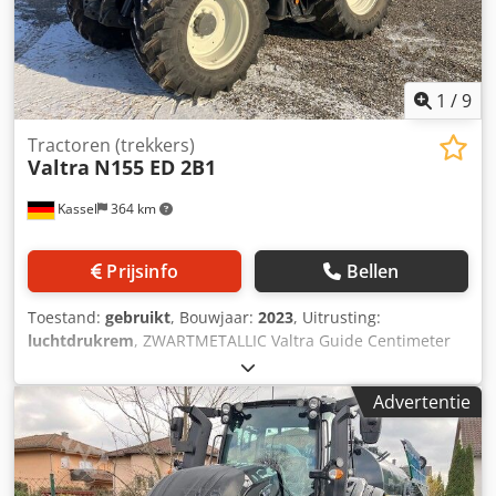
1
/
9
Tractoren (trekkers)
Valtra
N155 ED 2B1
Kassel
364 km
Prijsinfo
Bellen
Toestand:
gebruikt
, Bouwjaar:
2023
, Uitrusting:
luchtdrukrem
, ZWARTMETALLIC Valtra Guide Centimeter
NTRIP (NovAtel) Contourassistent / Dsdpfxet Eckye Amgeck
Advertentie