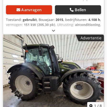
Aanvragen
Bellen
Toestand:
gebruikt
, Bouwjaar:
2015
, bedrijfsturen:
4.108 h
,
vermogen:
151 kW (205,30 pk)
, Uitrusting:
airconditioning,
cabine, vierwielaandrijving
,
Advertentie
1
/
8