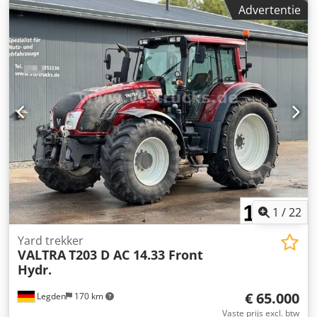
Nwkxsmgsck
Advertentie
1
/
22
Yard trekker
VALTRA
T203 D AC 14.33 Front
Hydr.
€ 65.000
Legden
170 km
Vaste prijs excl. btw