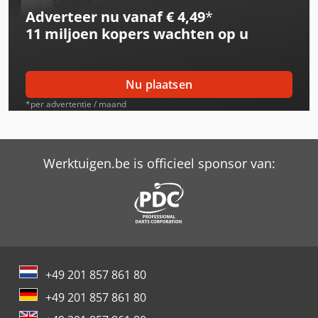
Adverteer nu vanaf € 4,49
*
Valtra 8550 Hi-Tech
11 miljoen kopers
wachten op u
Valtra 8950 Hi-Tech
Valtra C150
Nu plaatsen
Valtra N122 Direct
*per advertentie / maand
Valtra N142 Versu
Valtra T120
Werktuigen.be is officieel sponsor van:
Valtra T131 Advance
Valtra T132 Direct
Valtra T140
+49 201 857 861 80
Valtra T152 Direct
+49 201 857 861 80
Valtra T162 Eco Direct