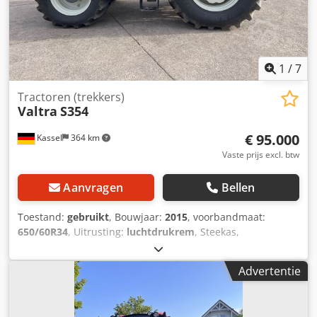
1
/
7
Tractoren (trekkers)
Valtra
S354
€ 95.000
Kassel
364 km
Vaste prijs excl. btw
Aanvragen
Bellen
Toestand:
gebruikt
, Bouwjaar:
2015
, voorbandmaat:
650/60R34
, Uitrusting:
luchtdrukrem
, Steekas,
achterwielgewichten, ondertrekstangen Cat 3/3, Quick
Steer, Valtra Evolution / stoel met 2x 12V stopcontacten,
Advertentie
banden 4x NIEUW vooraan Mitas 650/60 R34 / Dcjdpsr N
Apfsfx Amgek