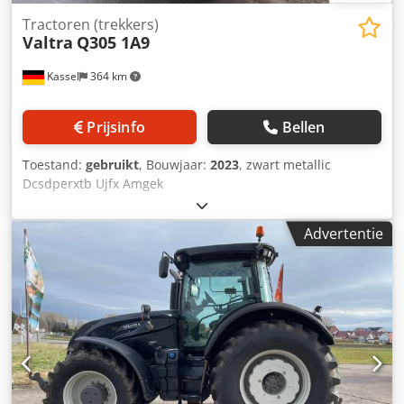
Tractoren (trekkers)
Valtra
Q305 1A9
Kassel
364 km
Prijsinfo
Bellen
Toestand:
gebruikt
, Bouwjaar:
2023
, zwart metallic
Dcsdperxtb Ujfx Amgek
Advertentie