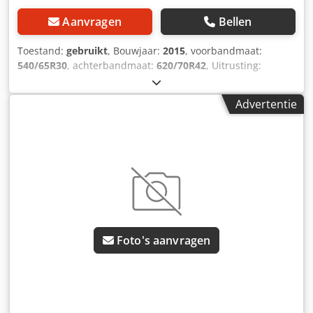
Aanvragen
Bellen
Toestand:
gebruikt
, Bouwjaar:
2015
, voorbandmaat:
540/65R30
, achterbandmaat:
620/70R42
, Uitrusting:
luchtdrukrem
, Banden op de vooras zijn
gemeentebanden. Dcedpfx Ast I E Uaomgsk
Advertentie
Foto's aanvragen