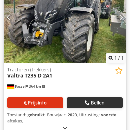
1
/
1
Tractoren (trekkers)
Valtra
T235 D 2A1
Kassel
364 km
Prijsinfo
Bellen
Toestand:
gebruikt
, Bouwjaar:
2023
, Uitrusting:
voorste
aftakas
,