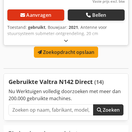
Vaste prijs excl. btw
Aanvragen
Bellen
Toestand:
gebruikt
, Bouwjaar:
2021
, Antenne voor
stuursysteem submeter-ontgrendeling, 20 cm
nauwkeurigheid, passend voor Valtra Stage 4 modellen
N134 - T254. Dcodpfotvgpfjx Amgek
Zoekopdracht opslaan
Gebruikte Valtra N142 Direct
(14)
Nu Werktuigen volledig doorzoeken met meer dan
200.000 gebruikte machines.
Zoeken