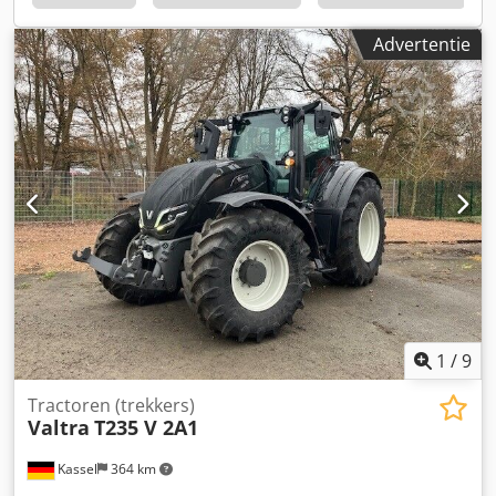
Advertentie
1
/
9
Tractoren (trekkers)
Valtra
T235 V 2A1
Kassel
364 km