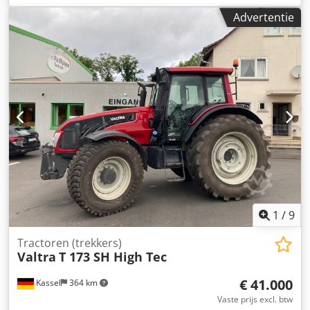
Advertentie
1
/
9
Tractoren (trekkers)
Valtra
T 173 SH High Tec
€ 41.000
Kassel
364 km
Vaste prijs excl. btw