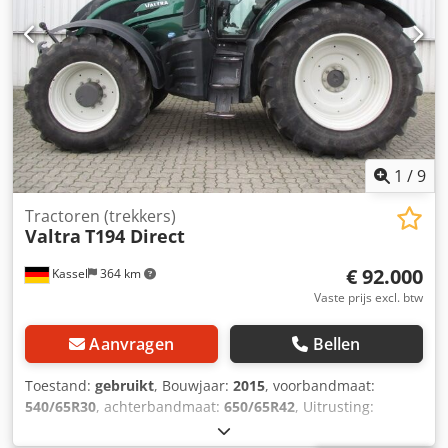
1
/
9
Tractoren (trekkers)
Valtra
T194 Direct
€ 92.000
Kassel
364 km
Vaste prijs excl. btw
Aanvragen
Bellen
Toestand:
gebruikt
, Bouwjaar:
2015
, voorbandmaat:
540/65R30
, achterbandmaat:
650/65R42
, Uitrusting:
luchtdrukrem
, Transmissie NIEUW !!! / Djdpfx Ajr