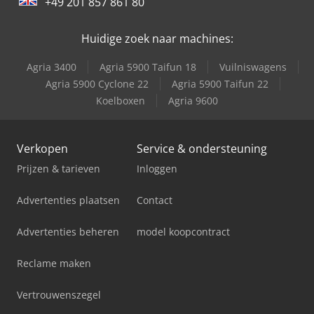
+49 201 857 861 80
Valtra T172 Direct
Huidige zoek naar machines:
Valtra T182 Direct
Agria 3400
Agria 5900 Taifun 18
Vuilniswagens
Valtra T191 Advance
Agria 5900 Cyclone 22
Agria 5900 Taifun 22
Koelboxen
Agria 9600
Valtra T202 Direct
Verkopen
Service & ondersteuning
Prijzen & tarieven
Inloggen
Advertenties plaatsen
Contact
Advertenties beheren
model koopcontract
Reclame maken
Vertrouwenszegel