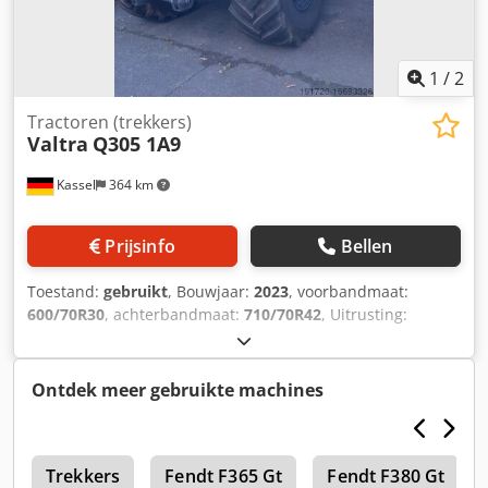
1
/
2
Tractoren (trekkers)
Valtra
Q305 1A9
Kassel
364 km
Prijsinfo
Bellen
Toestand:
gebruikt
, Bouwjaar:
2023
, voorbandmaat:
600/70R30
, achterbandmaat:
710/70R42
, Uitrusting:
luchtdrukrem
, OLIJFGROEN METALLIC Armleuning met
hydraulische joystick SmartTouch Terminal / Djdpfx Ajt
Srcremgeck
Ontdek meer gebruikte machines
S
Trekkers
Fendt F365 Gt
Fendt F380 Gt