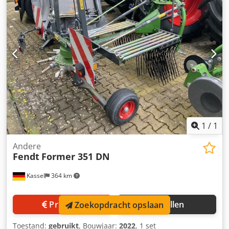
infotainmentpakket, geleiding RTK NovAtel TI, Headland
Contour Assistant / agronomie-basis. Dodpfx Abstt I Nyj
Nekr
1
/
1
Andere
Fendt
Former 351 DN
Kassel
364 km
Prijsinfo
Bellen
Zoekopdracht opslaan
Toestand:
gebruikt
, Bouwjaar:
2022
, 1 set