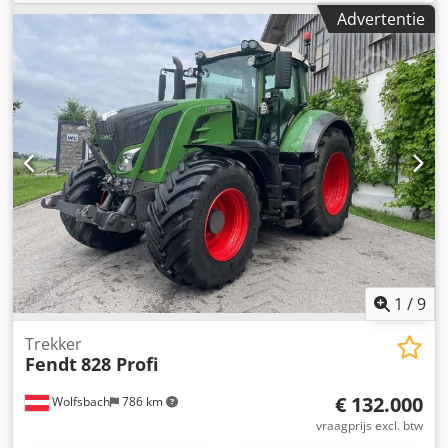
(212,10 pk)
, leeggewicht:
7.900 kg
, totale lengte:
4.453
Advertentie
mm
, bouwbreedte:
2.505 mm
, Tractor Snelheidsklasse: 50
Technische staat: zeer goed Batterijconditie: zeer goed
Dedpjzc Dbiofx Ab Njkr
1
/
9
Trekker
Fendt
828 Profi
€ 132.000
Wolfsbach
786 km
vraagprijs excl. btw