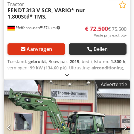
Tractor
FENDT
313 V SCR, VARIO* nur
1.800Std* TMS,
€ 72.500
Pfeffenhausen
574 km
€ 75.500
Vaste prijs excl. btw
Aanvragen
Bellen
Toestand:
gebruikt
, Bouwjaar:
2015
, bedrijfsturen:
1.800 h
,
vermogen:
99 kW (134,60 pk)
, Uitrusting:
airconditioning,
cabine, vierwielaandrijving
, BTW (omzetbelasting) kan
worden afgetrokken: Netto verkoopprijs: € 72.500,- Goed
Advertentie
onderhouden Fendt 313 Vario / SCR met originele 1.800
bedrijfsuren Zeer goede staat 1800 uur 1e eigenaar 19%
BTW kan worden afgetrokken Bij vragen: Christian Hirsch
Probeer het vaker, want we zijn vaak in gesprek met een
klant. * Vario bediening * Multifunctionele joystick met
cruise control, toerentallager, automatische functies,
bediening van de hydrauliek * Varioterminal 7-A met
knopbediening * Variotronic voorschakelsysteem * Vario