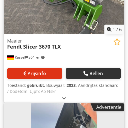
1
/
6
Maaier
Fendt
Slicer 3670 TLX
Kassel
364 km
Prijsinfo
Bellen
Toestand:
gebruikt
, Bouwjaar:
2023
, Aandrijfas standaard
/ Dodetdmi Ujpfx Ab Nskr
Advertentie