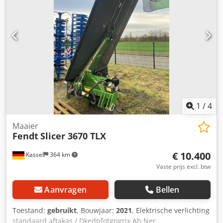
1
/
4
Maaier
Fendt
Slicer 3670 TLX
€ 10.400
Kassel
364 km
Vaste prijs excl. btw
Aanvragen
Bellen
Toestand:
gebruikt
, Bouwjaar:
2021
, Elektrische verlichting
standaard aftakas / Dkedpfotgpgrjx Ab Ner