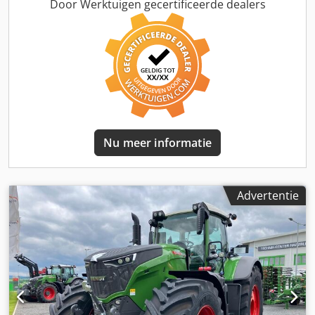
basispakket, telemetrie basispakket / Dedpfxjtt I Nvo Ab
Door Werktuigen gecertificeerde dealers
Nokr
Nu meer informatie
Advertentie