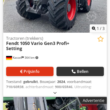
1
/
3
Tractoren (trekkers)
Fendt
1050 Vario Gen3 Profi+
Setting
Kassel
364 km
Prijsinfo
Bellen
Toestand:
gebruikt
, Bouwjaar:
2024
, voorbandmaat:
710/60R38
, achterbandmaat:
900/65R46
, Uitrusting:
luchtdrukrem
, Section Control, belastingsgewicht
achterwielen 2x 1.000 kg, Fendt Stability / Control,
Advertentie
bandendrukregelsysteem Fendt VarioGrip,
omkeerventilator, koelbox, motorkapcamera /