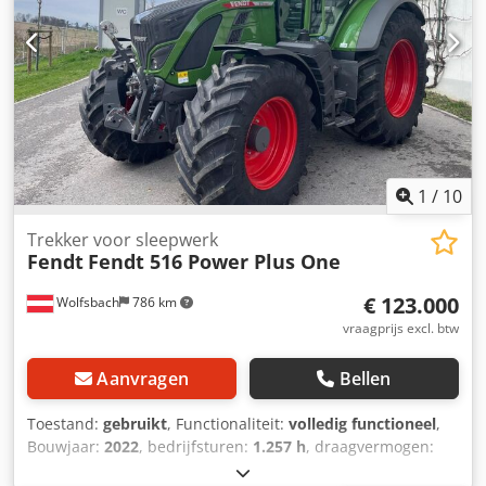
1
/
10
Trekker voor sleepwerk
Fendt
Fendt 516 Power Plus One
€ 123.000
Wolfsbach
786 km
vraagprijs excl. btw
Aanvragen
Bellen
Toestand:
gebruikt
, Functionaliteit:
volledig functioneel
,
Bouwjaar:
2022
, bedrijfsturen:
1.257 h
, draagvermogen:
5.600 kg
, bouwhoogte:
2.965 mm
, vermogen:
156 kW