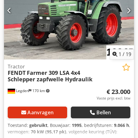
1
/
19
Tractor
FENDT
Farmer 309 LSA 4x4
Schlepper zapfwelle Hydraulik
€ 23.000
Legden
170 km
Vaste prijs excl. btw
Aanvragen
Bellen
Toestand:
gebruikt
, Bouwjaar:
1995
, bedrijfsturen:
9.066 h
,
vermogen:
70 kW (95,17 pk)
, volgende keuring (TÜV):