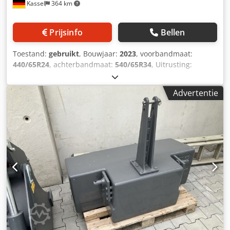
Kassel
364 km
Prijsinfo
Bellen
Toestand:
gebruikt
, Bouwjaar:
2023
, voorbandmaat:
440/65R24
, achterbandmaat:
540/65R34
, Uitrusting:
luchtdrukrem
,
Advertentie