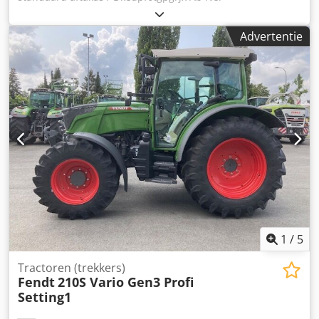
Advertentie
1
/
5
Tractoren (trekkers)
Fendt
210S Vario Gen3 Profi
Setting1