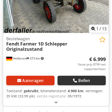
onder: De uitrusting is bepaald met behulp van een VIN-
opvraag; technisch gezien kunnen hier fouten optreden.
De informatie op internet is een niet-bindende
beschrijving. Dit zijn geen gegarandeerde eigenschappen.
De verkoper is niet aansprakelijk voor type- en
1
/
13
dataoverdracingsfouten / wijzigingen / invoerfouten.
Fouten / tussentijdse verkoop voorbehouden.
Bestelwagen
Fendt
Farmer 1D Schlepper
Originalzustand
€ 6.999
Heilbronn
373 km
Vaste prijs BTW niet
rapporteerbaar
Aanvragen
Bellen
Toestand:
gebruikt
, kilometerstand:
4.900 km
, vermogen:
25 kW (33,99 pk)
, eerste registratie:
05/1972
,
brandstoftype:
diesel
, totaalgewicht:
2.400 kg
, kleur:
groen
, soort overbrenging:
mechanisch
, ophanging:
overig
, aantal zitplaatsen:
3
, bedrijfsturen:
4.900 h
,