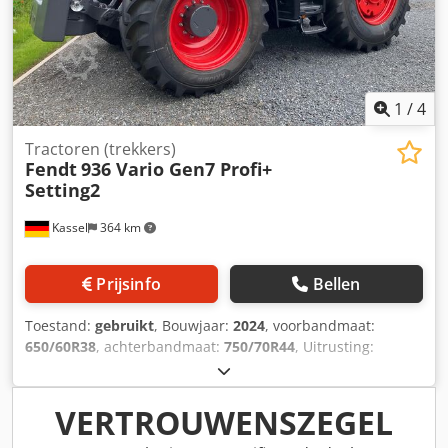
1
/
4
Tractoren (trekkers)
Fendt
936 Vario Gen7 Profi+
Setting2
Kassel
364 km
Prijsinfo
Bellen
Toestand:
gebruikt
, Bouwjaar:
2024
, voorbandmaat:
650/60R38
, achterbandmaat:
750/70R44
, Uitrusting:
luchtdrukrem
, Section control, belastingsgewicht
achterwielen 2x 650 kg, omkeerbare ventilator, koelbox /
infotainmentpakket, Contour Assistant, geleidingssysteem
VERTROUWENSZEGEL
basispakket, RTK Novatel TI / Headland agronomie