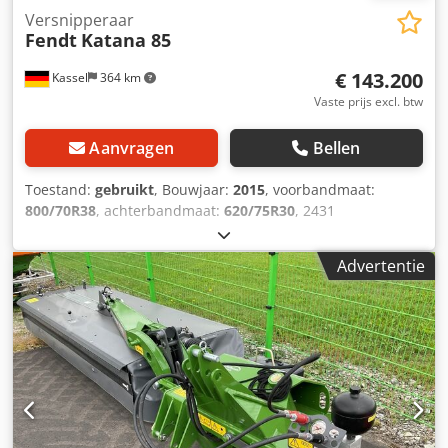
Versnipperaar
Fendt
Katana 85
€ 143.200
Kassel
364 km
Vaste prijs excl. btw
Aanvragen
Bellen
Toestand:
gebruikt
, Bouwjaar:
2015
, voorbandmaat:
800/70R38
, achterbandmaat:
620/75R30
, 2431
versnipperingsuren, 850 pk, 40 km/u Dkedpfor T Aq Iex Ab
Nor
Advertentie