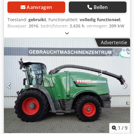
Aanvragen
Bellen
Toestand:
gebruikt
, Functionaliteit:
volledig functioneel
,
Bouwjaar:
2016
, bedrijfsturen:
2.626 h
, vermogen:
209 kW
(284,16 pk)
, totale lengte:
5.274 mm
, leeggewicht:
9.450
kg
, draagvermogen:
4.770 kg
, bouwbreedte:
2.620 mm
,
Advertentie
Tractor Snelheidsklasse: 50 Technische staat: zeer goed
Dksdpfx Aoumvh Ijb Njr Batterijconditie: zeer goed
1
/
9