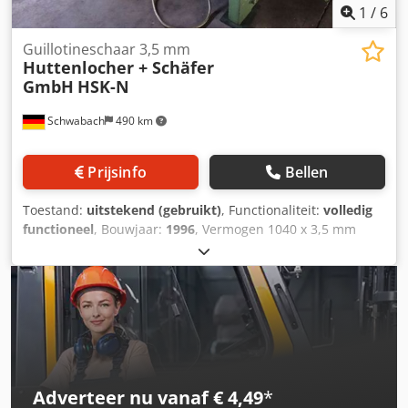
1
/
6
Guillotineschaar 3,5 mm
Huttenlocher + Schäfer
GmbH
HSK-N
Schwabach
490 km
Prijsinfo
Bellen
Toestand:
uitstekend (gebruikt)
, Functionaliteit:
volledig
functioneel
, Bouwjaar:
1996
, Vermogen 1040 x 3,5 mm
Dkjdpjzq Uvxofx Aixer - Lichtschankbeveiliging aan de
achterkant - Ortlinghaus rem- en koppelingscombinatie -
Kantelbare roltafel of materiaalverheffing met
kunststofrollen - Centrale smering
Adverteer nu vanaf € 4,49
*