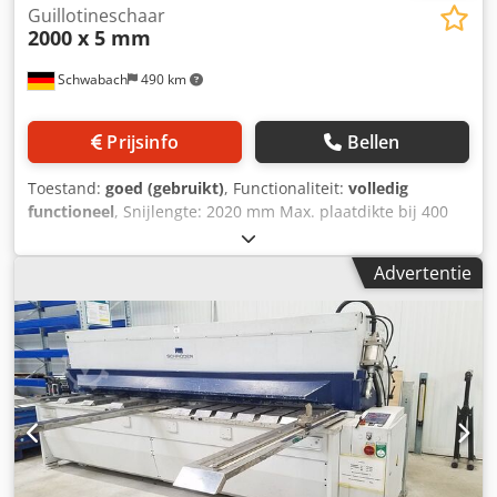
Guillotineschaar
2000 x 5 mm
Schwabach
490 km
Prijsinfo
Bellen
Toestand:
goed (gebruikt)
, Functionaliteit:
volledig
functioneel
, Snijlengte: 2020 mm Max. plaatdikte bij 400
N/mm²: 5 mm Max. plaatdikte bij 750 N/mm²: 3 mm
Snijhoek ca.: 1,5° Slagen per minuut: 40 H/min Aanslag
Advertentie
achter ca.: 750 mm Dkodpezpg U Djfx Aixjr
Standaarddiepte: 200 mm