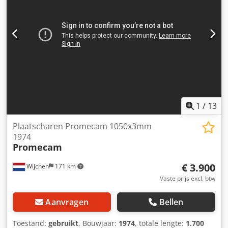
1
/
13
Plaatscharen Promecam 1050x3mm
1974
Promecam
€ 3.900
Wijchen
171 km
Vaste prijs excl. btw
Aanvragen
Bellen
Toestand:
gebruikt
, Bouwjaar:
1974
, totale lengte:
1.700