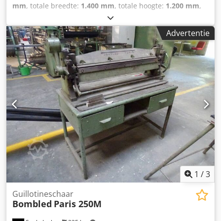
mm
, totale breedte:
1.400 mm
, totale hoogte:
1.200 mm
,
Kleur: Grijs Gewicht: 1.000 kg - Bouwjaar: 1974 -
Documentatie aanwezig: Nee - CE certificaat aanwezig: Nee
Advertentie
- Serienummer: 72 - Aansturing: Conventioneel -
Aandrijving: Mechanisch - Max. plaatdikte [mm]: 3 - Max.
werkbreedte [mm]: 1050 - Type aanslag: Handmatig -
Diepte aanslag [mm]: 500 - Tafeltype: Standaard tafel -
Transportafmetingen: 1700mm x 1400mm x 1200mm (l x b
x h) - Transportgewicht [kg]: 1000kg - Transportcolli [st.]: 1
Financiële informatie BTW: De getoonde prijs is exclusief
BTW BTW/marge: BTW verrekenbaar voor ondernemers
Levering en inruil altijd mogelijk van alles in de industriële
sectoren Dkedpfx Aiezry Sujxjr Lukas van Rossum
1
/
3
Guillotineschaar
Bombled
Paris 250M