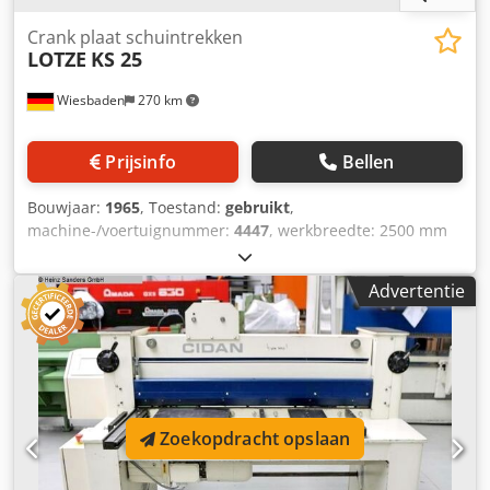
Crank plaat schuintrekken
LOTZE
KS 25
Wiesbaden
270 km
Prijsinfo
Bellen
Bouwjaar:
1965
, Toestand:
gebruikt
,
machine-/voertuignummer:
4447
, werkbreedte: 2500 mm
metalen plaatdikte: 4 mm keel: 70 mm achterste stop: 520
mm macht: 380 V, 6,3 kW ruimte nodig: 3200 x 2300 x 1270
Advertentie
mm gewicht: 4600 kg Dodpfsb H Ibuex Aixekr
Zoekopdracht opslaan