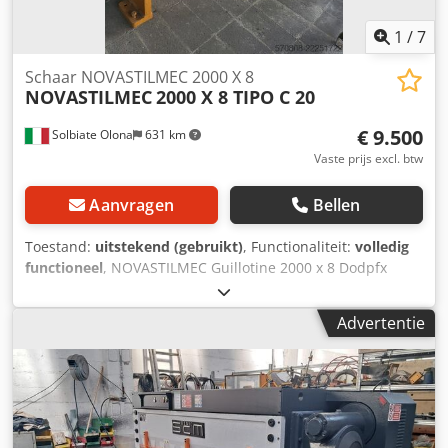
1
/
7
Schaar NOVASTILMEC 2000 X 8
NOVASTILMEC
2000 X 8 TIPO C 20
€ 9.500
Solbiate Olona
631 km
Vaste prijs excl. btw
Aanvragen
Bellen
Toestand:
uitstekend (gebruikt)
, Functionaliteit:
volledig
functioneel
, NOVASTILMEC Guillotine 2000 x 8 Dodpfx
Aozichmjixokr Type C 208. Gemotoriseerde achteraanslag
Gebruikte, werkende machine Interne code: SVR 308
Advertentie