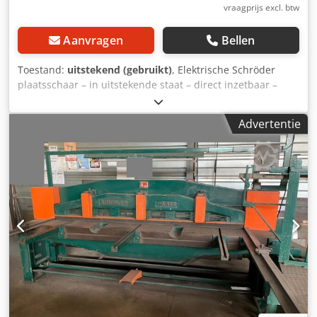
vraagprijs excl. btw
Aanvragen
Bellen
Toestand:
uitstekend (gebruikt)
, Elektrische Schröder
plaatsschaar – in uitstekende staat – direct inzetbaar –
waardevast Te koop aangeboden: een Schröder
plaatsschaar met handmatige dieptestop, in goede
Advertentie
technische en optische staat. 2x4 mm. Dodpfxozq Rwlj
Aixjkr Inclusief belading. Verkoop: • Machineprijs, exclusief
btw • U ontvangt een correcte factuur met vermelding van
de btw. • Verzending of transport via een transportbedrijf
is mogelijk (op aanvraag). • Bezichtiging is mogelijk na het
maken van een afspraak. Let op: Bij interesse graag
telefonisch contact opnemen. Telefoon: