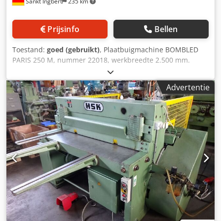
Sankt Ingbert
235 km
Prijsinfo
Bellen
Toestand:
goed (gebruikt)
, Plaatbuigmachine BOMBLED
PARIS 250 M, nummer 22018, werkbreedte 2.500 mm.
Dkjdjznlz Hepfx Aixsr
Advertentie