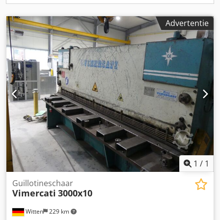
Advertentie
1
/
1
Guillotineschaar
Vimercati
3000x10
Witten
229 km