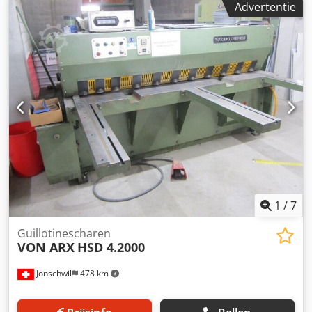
Advertentie
machine ca.:2,55 x 2,3 x 1,4 m
1
/
7
Guillotinescharen
VON ARX
HSD 4.2000
Jonschwil
478 km