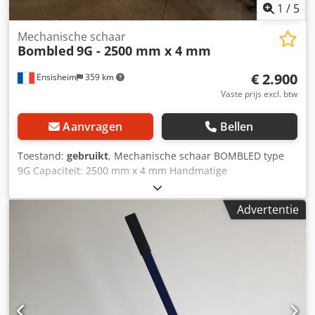
1
/
5
Mechanische schaar
Bombled
9G - 2500 mm x 4 mm
€ 2.900
Ensisheim
359 km
Vaste prijs excl. btw
Aanvragen
Bellen
Toestand:
gebruikt
, Mechanische schaar BOMBLED type
9G Capaciteit: 2500 mm x 4 mm Handmatige
achtertandwielmeter slag: 500 mm Geleverd met 2 voorste
lengtestops Voltage: 380 V Afmetingen (L x B x H): 4000 x
Advertentie
1500 x 1500 mm Gewicht: ca. 4,5 T Djdpfszku Hwsx Aixokr