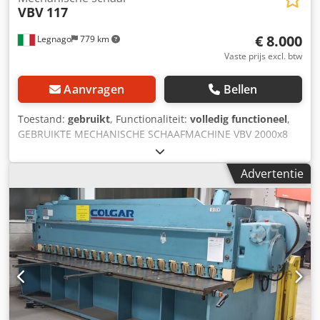
VBV
117
€ 8.000
Legnago
779 km
Vaste prijs excl. btw
Aanvragen
Bellen
Toestand:
gebruikt
, Functionaliteit:
volledig functioneel
,
GEBRUIKTE MECHANISCHE SCHAAFMACHINE VBV 2000x8
MET GEMOTORISEERDE INSTELLING. Djdpfszh Eb Hex
Aixjkr
Advertentie