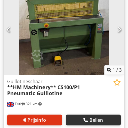
1
/
3
Guillotineschaar
**HM Machinery**
CS100/P1
Pneumatic Guillotine
Erith
321 km
Prijsinfo
Bellen