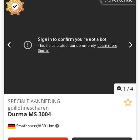
1
/
4
SPECIALE AANBIEDING
guillotinescharen
Durma
MS 3004
Staufenberg
301 km