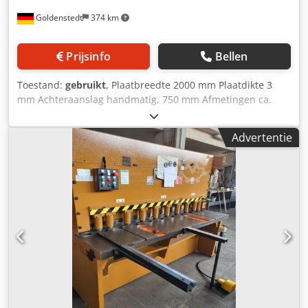
Goldenstedt
374 km
Prijsinfo
Bellen
Toestand:
gebruikt
, Plaatbreedte 2000 mm Plaatdikte 3
mm Achteraanslag handmatig, 750 mm Afmetingen ca.
2800 x 1120 x 1510 mm Dksdpfsxfwdzjx Aixor Gewicht ca.
1800 kg Mechanische hefboomplaatschaar Incl. 1 paar
Advertentie
reservemessen Machine was tot het einde af en toe in
gebruik