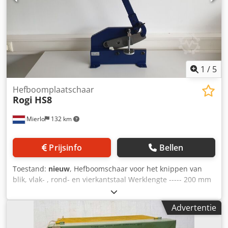
1
/
5
Hefboomplaatschaar
Rogi
HS8
Mierlo
132 km
Prijsinfo
Bellen
Toestand:
nieuw
, Hefboomschaar voor het knippen van
blik, vlak- , rond- en vierkantstaal Werklengte ----- 200 mm
Plaatdikte ----- 5 mm Vlakstaal ----- 70 x 5 mm Rondstaal ----
- 13 mm Gewicht ----- 19 kg Djdpfx Aiega T Hnexskr
Advertentie