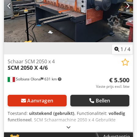
1
/
4
Schaar SCM 2050 x 4
SCM
2050 X 4/6
€ 5.500
Solbiate Olona
631 km
Vaste prijs excl. btw
Aanvragen
Bellen
Toestand:
uitstekend (gebruikt)
, Functionaliteit:
volledig
functioneel
, SCM Schaarmachine 2050 x 4 Gebruikte
machine Interne code: SVR 365 Dkedpfx Aioxzgykoxjr
Advertentie