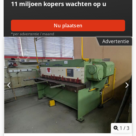
11 miljoen kopers
wachten op u
Nu plaatsen
*per advertentie / maand
Advertentie
1
/
3