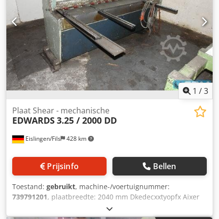
1
/
3
Plaat Shear - mechanische
EDWARDS
3.25 / 2000 DD
Eislingen/Fils
428 km
Prijsinfo
Bellen
Toestand:
gebruikt
, machine-/voertuignummer:
739791201
, plaatbreedte: 2040 mm Dkedecxxtyopfx Aixer
plaatdikte: 3,25 mm afstand tussen de kolommen: 2200
mm totaal benodigd vermogen: 7,5 kW afmetingen van de