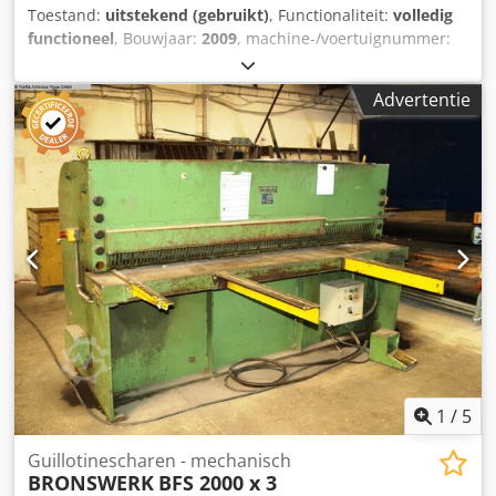
Toestand:
uitstekend (gebruikt)
, Functionaliteit:
volledig
functioneel
, Bouwjaar:
2009
, machine-/voertuignummer:
00521120
, MACHINE SPECIFICATIES Maximale snijdikte 1,5
mm Maximale snijlengte 1030 mm Afschuivingshoek 3
Advertentie
graden Werkdruk 7 tot 10 bar Afmetingen (L x B x H) 1380
mm x 1210 mm x 1300 mm Geschat gewicht 195 kg DE
MACHINE IS VOORZIEN VAN: Afkortarm Dkedpszia Nzofx
Aixor Achterbescherming Voetschakelaar met kabel
1
/
5
Guillotinescharen - mechanisch
BRONSWERK
BFS 2000 x 3