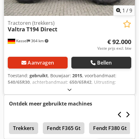
1
/
9
Tractoren (trekkers)
Valtra
T194 Direct
€ 92.000
Kassel
364 km
Vaste prijs excl. btw
Aanvragen
Bellen
Toestand:
gebruikt
, Bouwjaar:
2015
, voorbandmaat:
540/65R30
, achterbandmaat:
650/65R42
, Uitrusting:
luchtdrukrem
, Transmissie NIEUW !!! / Dksdpfx Afer
Nwkxsrjr
Ontdek meer gebruikte machines
S
Trekkers
Fendt F365 Gt
Fendt F380 Gt