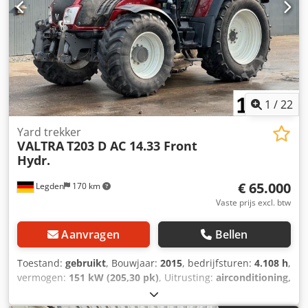
1
/
22
Yard trekker
VALTRA
T203 D AC 14.33 Front
Hydr.
€ 65.000
Legden
170 km
Vaste prijs excl. btw
Aanvragen
Bellen
Toestand:
gebruikt
, Bouwjaar:
2015
, bedrijfsturen:
4.108 h
,
vermogen:
151 kW (205,30 pk)
, Uitrusting:
airconditioning,
cabine, vierwielaandrijving
,