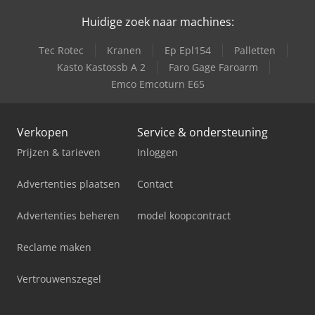
Huidige zoek naar machines:
Valtra T172 Direct
Tec Rotec
Kranen
Ep Epl154
Palletten
Valtra T182 Direct
Kasto Kastossb A 2
Faro Gage Faroarm
Emco Emcoturn E65
Valtra T202 Direct
Verkopen
Service & ondersteuning
Prijzen & tarieven
Inloggen
Advertenties plaatsen
Contact
Advertenties beheren
model koopcontract
Reclame maken
Vertrouwenszegel