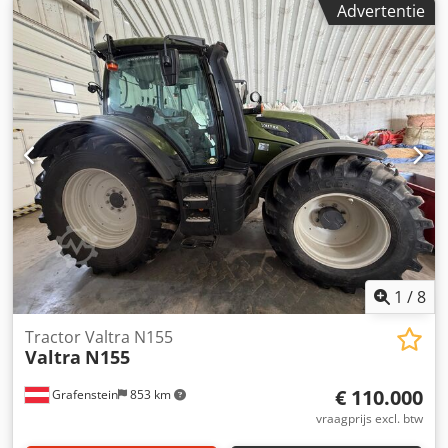
Advertentie
1
/
8
Tractor Valtra N155
Valtra
N155
€ 110.000
Grafenstein
853 km
vraagprijs excl. btw