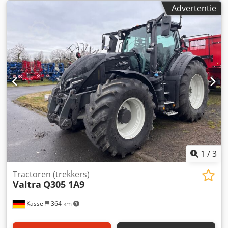
Advertentie
1
/
3
Tractoren (trekkers)
Valtra
Q305 1A9
Kassel
364 km