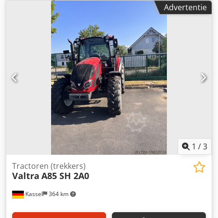
Advertentie
1
/
3
Tractoren (trekkers)
Valtra
A85 SH 2A0
Kassel
364 km