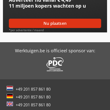
11 miljoen kopers
wachten op u
Valtra 8050 Hi-Tech
Valtra 8150 Hi-Tech
Nu plaatsen
Valtra 8350 Hi-Tech
*per advertentie / maand
Valtra 8450 Hi-Tech
Valtra 8550 Hi-Tech
Werktuigen.be is officieel sponsor van:
Valtra 8950 Hi-Tech
Valtra N122 Direct
Valtra S260
+49 201 857 861 80
Valtra T132 Direct
+49 201 857 861 80
Valtra T152 Direct
+49 201 857 861 80
Valtra T170