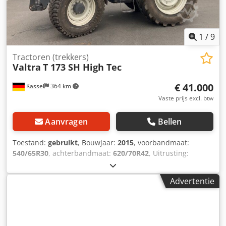
1
/
9
Tractoren (trekkers)
Valtra
T 173 SH High Tec
€ 41.000
Kassel
364 km
Vaste prijs excl. btw
Aanvragen
Bellen
Toestand:
gebruikt
, Bouwjaar:
2015
, voorbandmaat:
540/65R30
, achterbandmaat:
620/70R42
, Uitrusting:
luchtdrukrem
, Banden op de vooras zijn
gemeentebanden. Djdot I E Uajpfx Afrjkr
Advertentie