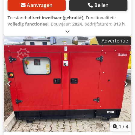
Aanvragen
Bellen
Toestand:
direct inzetbaar (gebruikt)
, Functionaliteit:
volledig functioneel
, Bouwjaar:
2024
, bedrijfsturen:
313 h
,
vermogen:
114 kW (155,00 pk)
, motorfabrikant:
AGCO
Power
, soort overbrenging:
mechanisch
, brandstoftype:
Advertentie
diesel
, maximale snelheid:
50 km/h
, eerste registratie:
01/2024
, volgende keuring (TÜV):
07/2029
, kleur:
groen
,
totaalgewicht:
6.500 kg
, voorbandmaat:
540/65R28
,
achterbandmaat:
650/65R38
, Uitrusting:
aanhangwagenkoppeling, airconditioning, cabine, extra
koplampen, hydraulica, verlichting, voorste aftakas
,
Valtra N155 Forst – Topuitvoering – 50 km/u – Voorste
aftakas – Olijfgroen metallic Te koop aangeboden: een zeer
goed onderhouden Valtra N155 bosbouwtractor in de
exclusieve lak: olijfgroen metallic. Deze tractor overtuigt
door zijn uitgebreide uitrusting en is zowel geschikt voor
bosbouwwerkzaamheden als voor agrarisch gebruik.
Technische gegevens: Fabrikant: Valtra Model: N155 Forst
Eerste toelating: 2024 Vermogen: ca. 114 kW / 155 pk
1
/
4
Dedozi Erbepfx Afrjkr Brandstof: Diesel Emissieklasse: