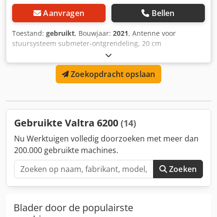
Aanvragen
Bellen
Toestand:
gebruikt
, Bouwjaar:
2021
, Antenne voor
stuursysteem submeter-ontgrendeling, 20 cm
nauwkeurigheid, passend voor Valtra Stage 4 modellen
N134 - T254. Dkedpfx Ajtvgpfjfror
Zoekopdracht opslaan
Gebruikte Valtra 6200
(14)
Nu Werktuigen volledig doorzoeken met meer dan
200.000 gebruikte machines.
Zoeken
Blader door de populairste