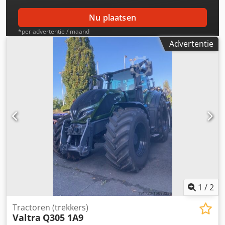
Nu plaatsen
*per advertentie / maand
Advertentie
1
/
2
Tractoren (trekkers)
Valtra
Q305 1A9