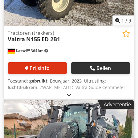
1
/
9
Tractoren (trekkers)
Valtra
N155 ED 2B1
Kassel
364 km
Prijsinfo
Bellen
Toestand:
gebruikt
, Bouwjaar:
2023
, Uitrusting:
luchtdrukrem
, ZWARTMETALLIC Valtra Guide Centimeter
NTRIP (NovAtel) Contourassistent / Dedpfx Afst Eckyerekr
Advertentie