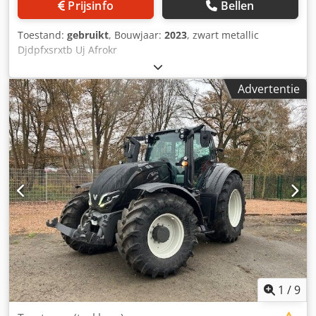
Prijsinfo
Bellen
Toestand:
gebruikt
, Bouwjaar:
2023
, zwart metallic
Djdpfxsrxtb Uj Afrokr
Advertentie
1
/
9