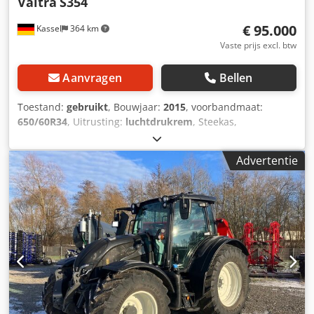
Valtra
S354
€ 95.000
Kassel
364 km
Vaste prijs excl. btw
Aanvragen
Bellen
Toestand:
gebruikt
, Bouwjaar:
2015
, voorbandmaat:
650/60R34
, Uitrusting:
luchtdrukrem
, Steekas,
achterwielgewichten, ondertrekstangen Cat 3/3, Quick
Steer, Valtra Evolution / stoel met 2x 12V stopcontacten,
Advertentie
banden 4x NIEUW vooraan Mitas 650/60 R34 / Dedpfx Afor
N Apfjrokr