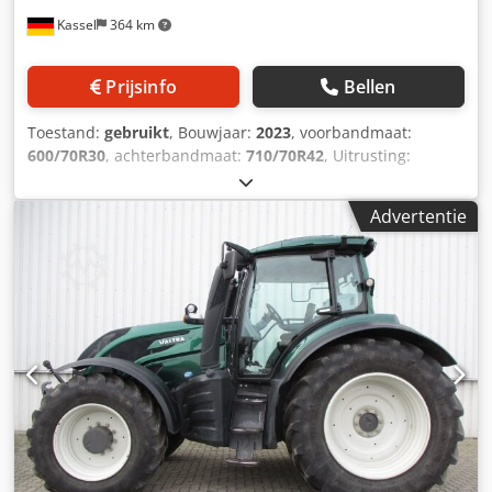
Kassel
364 km
Prijsinfo
Bellen
Toestand:
gebruikt
, Bouwjaar:
2023
, voorbandmaat:
600/70R30
, achterbandmaat:
710/70R42
, Uitrusting:
luchtdrukrem
, OLIJFGROEN METALLIC Armleuning met
hydraulische joystick SmartTouch Terminal / Dkedpfot
Advertentie
Srcrex Afrsr