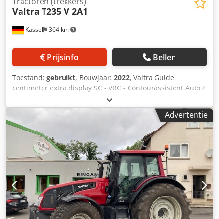
Tractoren (trekkers)
Valtra
T235 V 2A1
Kassel
364 km
Prijsinfo
Bellen
Toestand:
gebruikt
, Bouwjaar:
2022
, Valtra Guide
centimeter extra display SC - VRC - Contourassistent Auto /
U-Pilot cabinevering Auto Comfort 1 paar frontkoppelingen
voor / Premium werklampen Motor: AgcoPower 7,4L 6-
Advertentie
cilinder motorvoorverwarming / U-Pilot wendmanagement
aan-uit Djdpetq Ey Iefx Afrokr