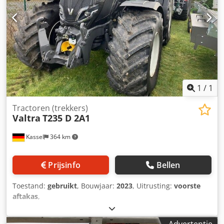
1
/
1
Tractoren (trekkers)
Valtra
T235 D 2A1
Kassel
364 km
Prijsinfo
Bellen
Toestand:
gebruikt
, Bouwjaar:
2023
, Uitrusting:
voorste
aftakas
,