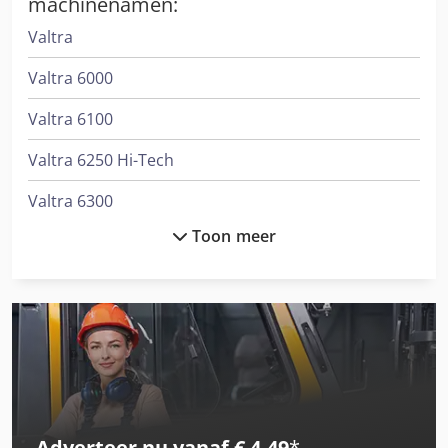
machinenamen:
Valtra
Valtra 6000
Valtra 6100
Valtra 6250 Hi-Tech
Valtra 6300
Toon meer
Valtra 6350 Hi-Tech
Valtra 6400
Valtra 6550
Valtra 6650 Hi-Tech
Valtra 6750 Hi-Tech
Adverteer nu vanaf € 4,49
*
Valtra 6850 Hi-Tech