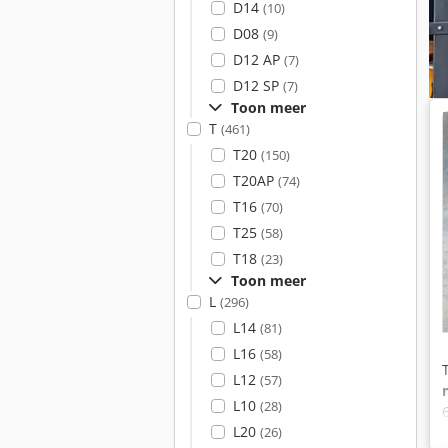
D14
(10)
D08
(9)
D12 AP
(7)
D12 SP
(7)
Toon meer
T
(461)
T20
(150)
T20AP
(74)
T16
(70)
T25
(58)
T18
(23)
Toon meer
L
(296)
L14
(81)
L16
(58)
L12
(57)
L10
(28)
L20
(26)