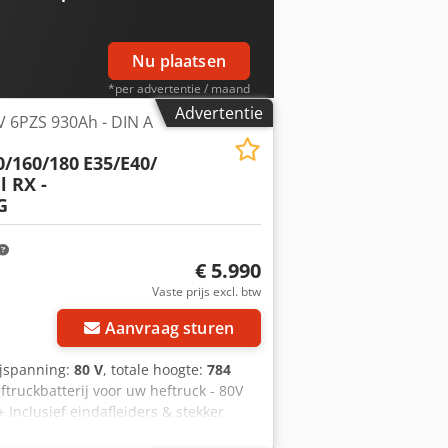
Nu plaatsen
*per advertentie / maand
Advertentie
V 6PZS 930Ah - DIN A
0/160/180
E35/E40/
l RX -
G
€ 5.990
Vraag meer foto's aan
Vaste prijs excl. btw
Aanvraag sturen
ijspanning:
80 V
, totale hoogte:
784
ftruckbatterij voor uw heftruck - 80V
 Inclusief eindafleiders & stekker
 min. 90-100% (C5-capaciteitsrapport