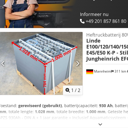
Informeer nu
+49 201 857 861 80
Heftruckbatterij 80
Linde
E100/120/140/15
E45/E50 K-P - Stil
Jungheinrich EF
Mannheim
311 km
1
/
2
Toestand:
gereviseerd (gebruikt)
, batterijcapaciteit:
930 Ah
, batter
mm
, totale lengte:
1.028 mm
, totale breedte:
1.000 mm
, Geteste he
6PZS 930Ah - DIN A + 1 jaar garantie + Inclusief Aquamaticsysteem +
REMA 320 (andere stekkertypes mogelijk op aanvraag) + Capaciteit: