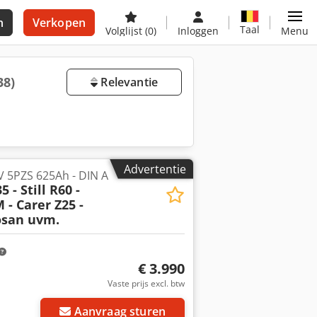
n
Verkopen
Taal
Volglijst
(0)
Inloggen
Menu
38)
Relevantie
Advertentie
V 5PZS 625Ah - DIN A
 - Still R60 -
 - Carer Z25 -
oosan uvm.
€ 3.990
Vaste prijs excl. btw
Aanvraag sturen