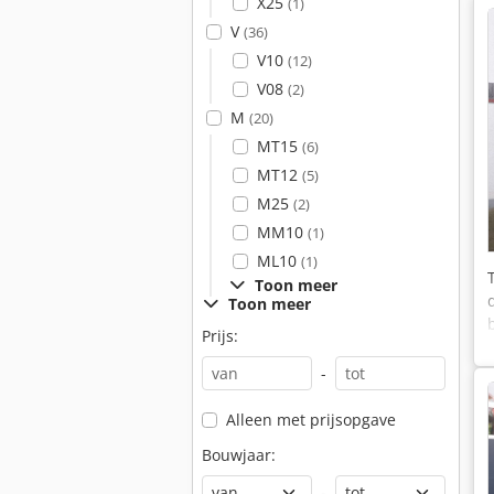
X25
(1)
V
(36)
V10
(12)
V08
(2)
M
(20)
MT15
(6)
MT12
(5)
M25
(2)
MM10
(1)
ML10
(1)
Toon meer
Toon meer
Prijs:
-
Alleen met prijsopgave
Bouwjaar:
-