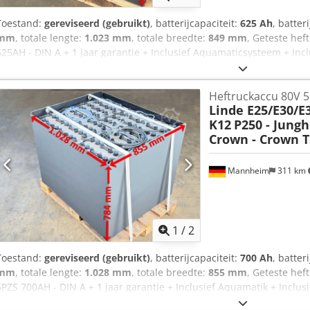
Toestand:
gereviseerd (gebruikt)
, batterijcapaciteit:
625 Ah
, batter
mm
, totale lengte:
1.023 mm
, totale breedte:
849 mm
, Geteste hef
625AH - DIN A + 1 jaar garantie + Inclusief Aquamaticsysteem + Inc
(andere stekkers op aanvraag mogelijk) + Capaciteit: minimaal 90-1
levering meegeleverd) + Bouwjaar 2024 Afmetingen: Lengte 1.023
Heftruckaccu 80V 5
Ejd Nsck Hoogte 625 mm Gewicht: ca. 1.470 kg Geschikt voor onder
Linde E25/E30/E3
E25-336-00/Vlak Linde E25/-L/-RL-387-00 Linde E25 S- 1276-00 Linde
K12
P250 - Jungh
Linde E30 - 387-00 Linde E30 L - 1252-01 Linde E30 L - 387-00 /zijwi
Crown - Crown 
S - 1276-00 Linde E30 S - 336-00 Linde E35 - 387-00 Linde E35 L - 1
B25X Still R60-25 Still RX60-30 Still RX60-35 Still RX60-40 Toyota 
8FBMT35 Carer Z25HD Carer Z25KN Caterpillar EP30K Caterpillar
Mannheim
311 km
B30 Daewoo B35 X Doosan B32X Doosan B35X-5 Hyster E2.50XM Gan
gerust naar de mogelijkheden. Transport mogelijk.
1
/
2
Toestand:
gereviseerd (gebruikt)
, batterijcapaciteit:
700 Ah
, batter
mm
, totale lengte:
1.028 mm
, totale breedte:
855 mm
, Geteste hef
5PZS 700AH - DIN A + 1 jaar garantie + Inclusief Aquamatik + Inclus
(andere stekkers kunnen indien nodig gemonteerd worden) + Capac