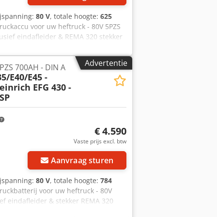
ijspanning:
80 V
, totale hoogte:
625
truckaccu voor uw heftruck - 80V 5PZS
lusief eindafleider & REMA 320 stekker
00% (C5-capaciteitsrapport wordt bij
 mm Breedte 849 mm Dsdpfx Aoy Rnq
Advertentie
PZS 700AH - DIN A
 andere de volgende modellen: Linde
5/E40/E45 -
 E25 S- 336-00 Linde E30 - 336-00/Vlak
einrich EFG 430 -
ssel Linde E30 RL - 387-00Sti Linde E30
TSP
252-01 Linde E35 RL - 387-00 Daewoo
7FBMF20/25 Toyota 8FBMT25 Toyota
 ЕР30KРAC Daewoo B22/35 X-5 Daewoo
gbare accumaten leverbaar, vraag
€ 4.590
Vraag meer foto's aan
Vaste prijs excl. btw
Aanvraag sturen
ijspanning:
80 V
, totale hoogte:
784
truckbatterij voor uw heftruck - 80V
ief eindafleider & stekker REMA 320
iteit: minimaal 90-100% (C5