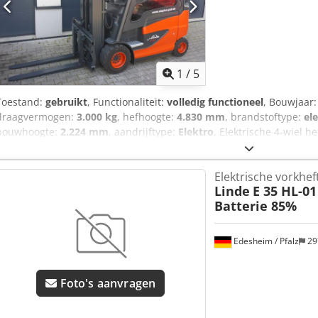
1
/
5
Toestand:
gebruikt
, Functionaliteit:
volledig functioneel
, Bouwjaar
draagvermogen:
3.000 kg
, hefhoogte:
4.830 mm
, brandstoftype:
el
bouwhoogte:
2.224 mm
, aandrijftype:
Elektro
, Elektrische 4-wiel 
Mastype: triplex Toestand: inzetklaar en volledig functioneel Techn
vorkversteller, 3e ventiel, 4e ventiel, voorruit, halve cabine, volledig
Elektrische vorkhef
Dcjdpeu Adptjfx Ad Nsk
Linde
E 35 HL-01
Batterie 85%
Edesheim / Pfalz
29
Foto's aanvragen