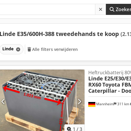
Zoeke
Linde E35/600H-388 tweedehands te koop
(2.1
Linde
Alle filters verwijderen
Heftruckbatterij 80
Linde E25/E30/E35
RX60
Toyota FBM
Caterpillar - D
Mannheim
311 km
1
/
3