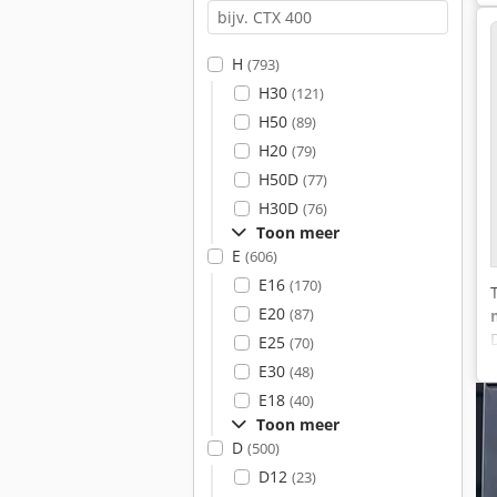
H
(793)
H30
(121)
H50
(89)
H20
(79)
H50D
(77)
H30D
(76)
Toon meer
E
(606)
E16
(170)
E20
(87)
E25
(70)
E30
(48)
E18
(40)
s
Toon meer
D
(500)
D12
(23)