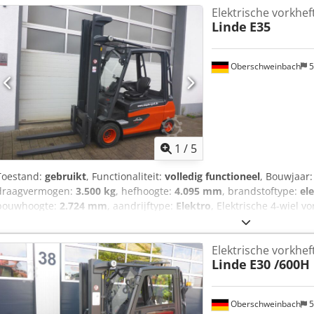
Elektrische vorkhef
Linde
E35
Oberschweinbach
5
1
/
5
Toestand:
gebruikt
, Functionaliteit:
volledig functioneel
, Bouwjaar
draagvermogen:
3.500 kg
, hefhoogte:
4.095 mm
, brandstoftype:
el
bouwhoogte:
2.724 mm
, aandrijftype:
Elektro
, Elektrische 4-wiel v
Klaar voor gebruik en volledig functioneel Technische staat: goed Z
windscherm, halve cabine, Dsdju Adhpspfx Ad Njck
Elektrische vorkhef
Linde
E30 /600H
Oberschweinbach
5