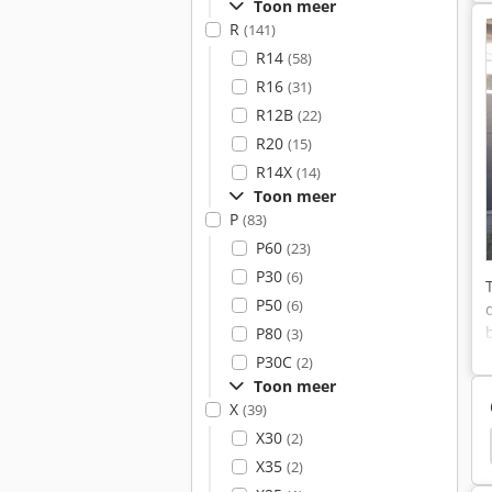
Toon meer
R
(141)
R14
(58)
R16
(31)
R12B
(22)
R20
(15)
R14X
(14)
Toon meer
P
(83)
P60
(23)
P30
(6)
P50
(6)
P80
(3)
P30C
(2)
Toon meer
X
(39)
X30
(2)
X35
(2)