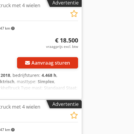
Advertentie
truck met 4 wielen
47 km
€ 18.500
vraagprijs excl. btw
Aanvraag sturen
:
2018
, bedrijfsturen:
4.468 h
,
ektrisch
, masttype:
Simplex
,
orkheftruck Type mast: Standaard Staat:
ijschuiver, 3e klep, dakbedekking,
Advertentie
truck met 4 wielen
47 km