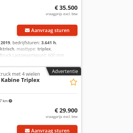
€ 35.500
vraagprijs excl. btw
Aanvraag sturen
:
2019
, bedrijfsturen:
3.641 h
,
ektrisch
, masttype:
triplex
,
heftruck Lastzwaartepunt: 600 mm
ische toestand: goed Sideshift,
e cabine, volledig vrije heffing,
Advertentie
truck met 4 wielen
 Kabine Triplex
7 km
€ 29.900
vraagprijs excl. btw
Aanvraag sturen