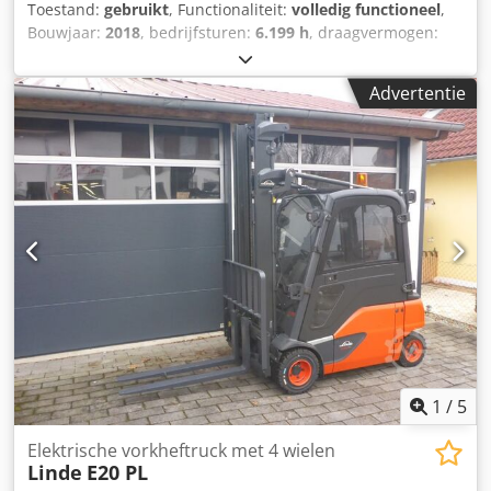
Toestand:
gebruikt
, Functionaliteit:
volledig functioneel
,
Bouwjaar:
2018
, bedrijfsturen:
6.199 h
, draagvermogen:
2.000 kg
, hefhoogte:
4.625 mm
, brandstoftype:
elektrisch
,
masttype:
triplex
, bouwhoogte:
2.121 mm
, aandrijftype:
Advertentie
Elektro
, Elektrische 3-wiel vorkheftruck Type mast: Triplex
Staat: Klaar voor gebruik en volledig functioneel
Technische staat: goed Cjdpfxsu Adfbs Am Rsrf Zijschuiver,
3e klep, dakbedekking, windscherm, halve cabine,
1
/
5
Elektrische vorkheftruck met 4 wielen
Linde
E20 PL