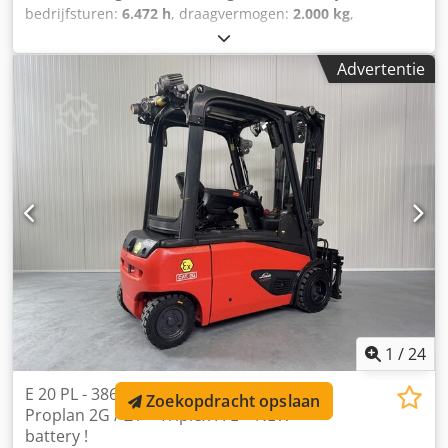
bedrijfsturen:
6.472 h
, draagvermogen:
2.000 kg
,
hefhoogte:
4.650 mm
, brandstoftype:
elektrisch
, masttype:
triplex
, bouwhoogte:
2.130 mm
, Manufacturer +
Advertentie
model:LINDE E 20 L - 386 / 02 evo * EX * Proplan 2GD /
Zone 1-21-22 * Mast:3F4650 ID:26087.5931 Cat.:Used
Mast:3F4650 Lowered height:2130 mm Lifting height:4650
mm Capacity:2000 kg Year:2018 Hours:6472 hours
Capacity:Complete NEW * 48v /625ah * Bj 02/2026
Options:* EX * Proplan !!!!! Systeem / Certificate = INERIS 08
ATEX 3022 X Type = Cat 2G ( toegestaan in ZONE 1 & 2 )
Gasgroep = IIB Crjdjzr Rkujpfx Am Rof Tempklasse = T4
Type = Cat 2D ( toegestaan in ZONE 21 & 22 - Dust )
Tempklasse = T 135 *C - IP 6XUitgevoerd met ; -
CONTAINER specs !! - Joystick bediening voor & achteruit -
Triplex FFL mast - Verstraler voor & achterop - Flitslamp -
Bleu spot - LOW cabin < 2000 MM !!!
1
/
24
E 20 PL - 386 / 02 Evo * Atex EX *
Zoekopdracht opslaan
Proplan 2G / Z1 * Triplex FFL * NEW
battery !