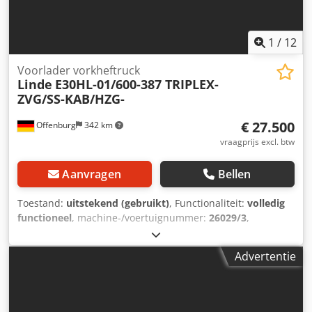
1
/
12
Voorlader vorkheftruck
Linde
E30HL-01/600-387 TRIPLEX-
ZVG/SS-KAB/HZG-
€ 27.500
Offenburg
342 km
vraagprijs excl. btw
Aanvragen
Bellen
Toestand:
uitstekend (gebruikt)
, Functionaliteit:
volledig
functioneel
, machine-/voertuignummer:
26029/3
,
bedrijfsturen:
3.017 h
, draagvermogen:
3.000 kg
,
hefhoogte:
5.130 mm
, vrije hefhoogte:
1.620 mm
,
Advertentie
ladingzwaartepunt:
600 mm
, brandstoftype:
elektrisch
,
masttype:
triplex
, bouwhoogte:
2.320 mm
, vorklengte:
1.600 mm
, Type voorband:
volrubberbanden (zwart)
, type
achterband:
volrubberbanden (zwart)
, Uitrusting:
UVV