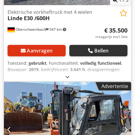
1
/
5
Elektrische vorkheftruck met 4 wielen
Linde
E30 /600H
€ 35.500
Oberschweinbach
547 km
vraagprijs excl. btw
Aanvragen
Bellen
Toestand:
gebruikt
, Functionaliteit:
volledig functioneel
,
Bouwjaar:
2019
, bedrijfsturen:
3.641 h
, draagvermogen:
3.000 kg
, hefhoogte:
4.830 mm
, brandstoftype:
elektrisch
,
masttype:
triplex
, bouwhoogte:
2.224 mm
, aandrijftype:
Advertentie
Elektro
, Elektrische 4-wiel heftruck Lastzwaartepunt: 600
mm Mastype: triplex Toestand: inzetklaar en volledig
functioneel Technische toestand: goed Sideshift,
vorkversteller, 3e ventiel, 4e ventiel, voorruit, halve cabine,
volledige cabine, volledig vrije heffing, Codpou Adptefx Am
Rjrf