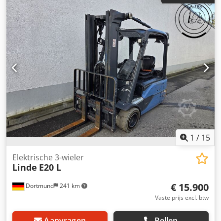
zie foto's / technische tekening Cedpfx Aowradasm Rorf -
Afmetingen: 2530/1150/H415 mm -Gewicht: 1070 kg
1
/
15
Elektrische 3-wieler
Linde
E20 L
€ 15.900
Dortmund
241 km
Vaste prijs excl. btw
Aanvragen
Bellen