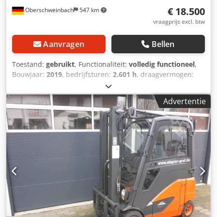
€ 18.500
Oberschweinbach
547 km
vraagprijs excl. btw
Aanvragen
Bellen
Toestand:
gebruikt
, Functionaliteit:
volledig functioneel
,
Bouwjaar:
2019
, bedrijfsturen:
2.601 h
, draagvermogen:
2.000 kg
, hefhoogte:
4.050 mm
, brandstoftype:
elektrisch
,
masttype:
Simplex
, bouwhoogte:
2.646 mm
, aandrijftype:
Advertentie
Elektro
, Elektrische 4-wiel heftruck Masttype: Standaard
Conditie: Direct inzetbaar en volledig functioneel
Technische toestand: goed Cedpfx Aox Alruem Rorf
Zijschuiver, 3e ventiel, dakbedekking, voorruit, half-cabine,
verwarming, volledige cabine,