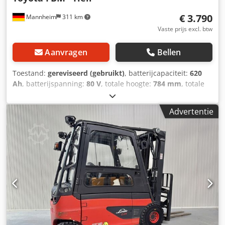
€ 3.790
Mannheim
311 km
Vaste prijs excl. btw
Aanvragen
Bellen
Toestand:
gereviseerd (gebruikt)
, batterijcapaciteit:
620
Ah
, batterijspanning:
80 V
, totale hoogte:
784 mm
, totale
lengte:
1.025 mm
, totale breedte:
708 mm
, Geteste
heftruckbatterij voor uw heftruck - 80V 4PZS 620Ah - DIN A
Advertentie
+ 1 jaar garantie + inclusief aquamatic vulsysteem +
inclusief eindafleider en stekker REMA 320 (andere
stekkers kunnen op aanvraag gemonteerd worden) +
Capaciteit: min. 90-100% (C5 capaciteitsprotocollen worden
bij levering bijgevoegd) + Bouwjaar 2024 Afmetingen:
Lengte: 1.5 mm Breedte: 708 mm Hoogte: 784 mm Gewicht:
ca. 1.600 kg Geschikt voor de volgende modellen en meer:
Linde E 20 - 325-00 Linde E 20 / 600 - 387-00 Linde E 20 /
600 H - 1252-01 Linde E 20 / 600 H - 387-00 Linde E 20 / 600
RH - 387-00 Linde E 20 H - 387-00 Linde E 20 HOCH - 325-00
Linde E 20 HOCH - 336-00 Linde E 20 P - 325-00 Linde E 20