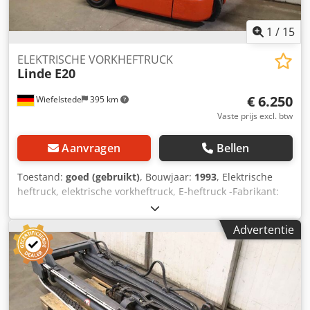
tijdens de openingstijden: van maandag tot en met vrijdag.
Tussen 08:00 en 18:00 uur. Zaterdag van 08:00 tot 13:00
uur. TRANSPORT: Laagloader of gesloten vrachtwagen
1
/
15
tegen een aantrekkelijke prijs beschikbaar.
ELEKTRISCHE VORKHEFTRUCK
Linde
E20
€ 6.250
Wiefelstede
395 km
Vaste prijs excl. btw
Aanvragen
Bellen
Toestand:
goed (gebruikt)
, Bouwjaar:
1993
, Elektrische
heftruck, elektrische vorkheftruck, E-heftruck -Fabrikant:
Linde, elektrische heftruck type E20 -Hefvermogen: 2.000
kg -Hefhoogte: 3.800 mm Crsdpfxjq Dr Sre Am Rjf -Lengte
Advertentie
vorken: 1.250 mm, doorsnede 125 x 45 mm -Bedrijfsuren:
10.270 u -Accu: Type 4 PzS 620 K 80 V -Accessoires: incl.
lader Varta 80 V / 125 A, zie foto's -Afmetingen:
555/520/H690 mm / 162 kg -Afmetingen heftruck:
2.030/1.150/H2.300 mm / met mast hoogte 2.500 mm -
Gewicht: 2.890 kg