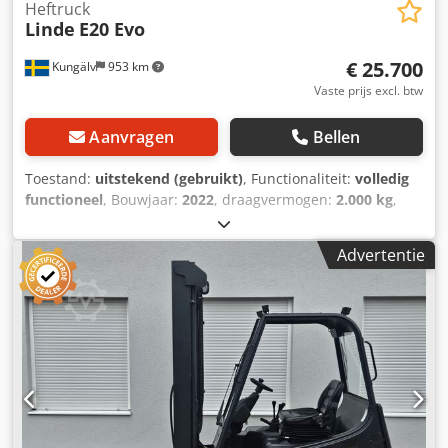
Heftruck
Linde
E20 Evo
€ 25.700
Kungälv
953 km
Vaste prijs excl. btw
Aanvragen
Bellen
Toestand:
uitstekend (gebruikt)
, Functionaliteit:
volledig
functioneel
, Bouwjaar:
2022
, draagvermogen:
2.000 kg
,
hefhoogte:
2.800 mm
, brandstoftype:
elektrisch
, Bent u op
zoek naar een van de beste elektrische heftrucks op de
Advertentie
markt? Wij bieden nu een Linde E20 Evo uit 2022 aan, die
in uitstekende staat verkeert. Dit is een heftruck voor
bedrijven die rijcomfort, precisie en absolute
bedrijfszekerheid eisen. De truck heeft slechts ca. 650
draaiuren en is recentelijk (januari 2026) onderhouden
door Lindes eigen technici, inclusief een volledige service
en goedgekeurde vorkenkeuring. De machine is uitgerust
met genopte voorbanden die desgewenst eenvoudig te
verwijderen zijn. Bijpassende lange lepels (voorzetvorken)