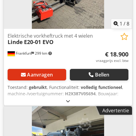
1
/
8
Elektrische vorkheftruck met 4 wielen
Linde
E20-01 EVO
€ 18.900
Frankfurt
299 km
vraagprijs excl. btw
Aanvragen
Bellen
Toestand:
gebruikt
, Functionaliteit:
volledig functioneel
,
machine-/voertuignummer:
H2X387V05694
, Bouwjaar:
2019
, bedrijfsturen:
4.239 h
, draagvermogen:
2.000 kg
,
hefhoogte:
4.760 mm
, vrije hefhoogte:
1.500 mm
,
Advertentie
brandstoftype:
elektrisch
, masttype:
triplex
, bouwhoogte:
2.176 mm
, vorklengte:
1.600 mm
, leeggewicht:
3.909 kg
,
aandrijftype:
Elektro
, Elektrische 4-wiel heftruck
Chassisnummer: H2X387V05694 Lastzwaartepunt: 500 ISO