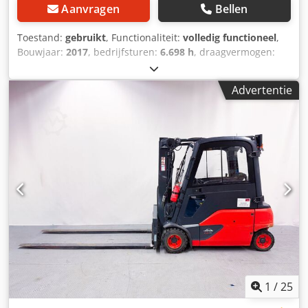
Aanvragen
Bellen
Toestand:
gebruikt
, Functionaliteit:
volledig functioneel
,
Bouwjaar:
2017
, bedrijfsturen:
6.698 h
, draagvermogen:
2.000 kg
, hefhoogte:
4.620 mm
, brandstoftype:
elektrisch
,
masttype:
triplex
, bouwhoogte:
2.450 mm
, aandrijftype:
Advertentie
Elektro
, elektrische 4-wiel heftruck Masttype: Triplex
Csdpfxovwhicj Am Rerf Staat: Klaar voor gebruik en
volledig functioneel Staat Technisch: goed Dubbele klem,
zijverschuiving, vorkverstelinrichting, 3e klep, 4e klep,
voorruit, halve cabine, verwarming, volledige cabine,
airconditioning, volledige vrije lift,
1
/
25