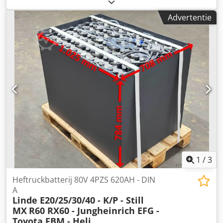
lengte:
835 mm
, totale breedte:
742 mm
, Geteste
heftruckaccu voor uw heftruck - 48V 6PZS 930AH - DIN A +
Advertentie
1 jaar garantie + Inclusief Aquamatik + Inclusief
eindafleider & REMA 320 stekker (andere stekkers kunnen
op verzoek worden gemonteerd) + Capaciteit: min. 90-
100% (C5 capaciteitsprotocol wordt bij levering
meegeleverd) + Leveringsjaar 2024 Crjdoy Rntyepfx Am Rjf
Afmetingen: Lengte 984 mm Breedte 630 mm Hoogte 650
mm Gewicht: ca. 1.050 kg Geschikt voor de volgende
modellen en meer: Linde E 18 – 322-00 Linde E 18 – 386-02
– zijwaartse wissel Linde E 18 Z – 322-00 Linde E 20 PHL –
335-00 Linde E 20 PHL – 386-00 Linde E 20 PHL – 386-02
Linde V – 5213-00 Linde V – 5213-01 Linde V MODULAR –
5213-00 Linde V MODULAR – 5214-00 Toyota/BT RR-B 8
Gangbare accumaten beschikbaar, graag informeren.
Transport mogelijk.
1
/
3
Heftruckbatterij 80V 4PZS 620AH - DIN
A
Linde E20/25/30/40 - K/P - Still
MX
R60 RX60 - Jungheinrich EFG -
Toyota FBM - Heli