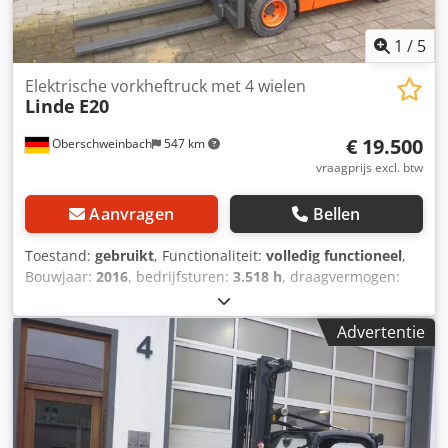
1
/
5
Elektrische vorkheftruck met 4 wielen
Linde
E20
€ 19.500
Oberschweinbach
547 km
vraagprijs excl. btw
Aanvragen
Bellen
Toestand:
gebruikt
, Functionaliteit:
volledig functioneel
,
Bouwjaar:
2016
, bedrijfsturen:
3.518 h
, draagvermogen:
2.000 kg
, hefhoogte:
4.920 mm
, brandstoftype:
elektrisch
,
masttype:
triplex
, bouwhoogte:
2.300 mm
, aandrijftype:
Advertentie
Elektro
, Elektrische 4-wiel heftruck Masttype: Triplex Staat:
Direct inzetbaar en volledig functioneel Technische staat:
goed Codpfxsyxh R Ij Am Rorf Bouwjaar accu: 2022
Zijschuiver, vorkversteller, 3e ventiel, 4e ventiel,
verwarming, volle cabine,