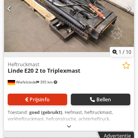
1
/
10
Heftruckmast
Linde
E20 2 to Triplexmast
Wiefelstede
395 km
Prijsinfo
Bellen
Toestand:
goed (gebruikt)
, Hefmast, heftruckmast,
vorkheftruckmast, hefconstructie, achterheftruck,
triplexmast -Fabrikant: Linde, triplexmast uit elektrische
heftruck type E20 -Hefvermogen: 2000 kg -Ophang/Maten:
Advertentie