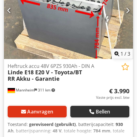
1
/
3
Heftruck accu 48V 6PZS 930Ah - DIN A
Linde E18 E20 V - Toyota/BT
RR
Akku - Garantie
€ 3.990
Mannheim
311 km
Vaste prijs excl. btw
Aanvragen
Bellen
Toestand:
gereviseerd (gebruikt)
, batterijcapaciteit:
930
Ah
, batterijspanning:
48 V
, totale hoogte:
784 mm
, totale