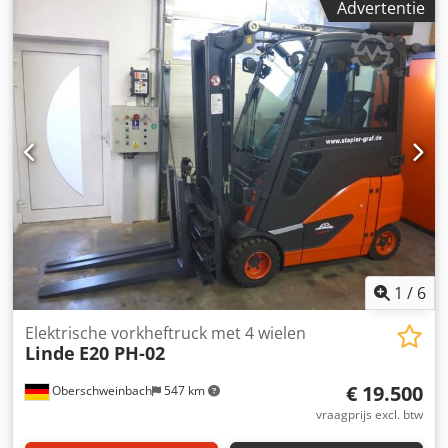
Advertentie
Elektro
, Elektrische 3-wiel vorkheftruck Type mast: Triplex
Staat: Klaar voor gebruik en volledig functioneel
Technische staat: goed Crodpfsu Adlzex Am Rsf
Zijschuiver, vorkversteller,
1
/
6
Elektrische vorkheftruck met 4 wielen
Linde
E20 PH-02
€ 19.500
Oberschweinbach
547 km
vraagprijs excl. btw