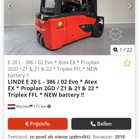
1
/
22
E 20 L - 386 / 02 Evo * Atex EX * Proplan
2GD / Z1 & 21 & 22 * Triplex FFL * NEW
battery !!
LINDE
E 20 L - 386 / 02 Evo * Atex
EX * Proplan 2GD / Z1 & 21 & 22 *
Triplex FFL * NEW battery !!
Wijchen
172 km
Prijsinfo
Bellen
Toestand:
zo goed als nieuw (gebruikt)
, Bouwjaar:
2018
,