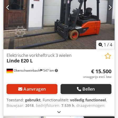
1
/
4
Elektrische vorkheftruck 3 wielen
Linde
E20 L
€ 15.500
Oberschweinbach
547 km
vraagprijs excl. btw
Aanvragen
Bellen
Toestand:
gebruikt
, Functionaliteit:
volledig functioneel
,
Bouwjaar:
2018
, bedrijfsturen:
7.539 h
, draagvermogen:
2.000 kg
, hefhoogte:
6.075 mm
, brandstoftype:
elektrisch
,
masttype:
triplex
, bouwhoogte:
2.671 mm
, aandrijftype: