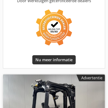
gecertificeerd tot:
08/2027
, vorklengte:
1.200 mm
, totale
Door Werktuigen gecertificeerde dealers
hoogte:
2.550 mm
, Uitrusting:
CE-markering, UVV
veiligheidskeuring, verlichting, volledige
onderhoudshistorie, zijverschuiving
, Linde E 20
elektrische vorkheftruck met de volgende specificaties: *
Bedrijfstijden: 2.618 * Hefcapaciteit: 2.000 kg * Hefhoogte:
4.000 mm * Bouwhoogte: 2.550 mm * Bouwjaar: 1998
LINDE 2,0 ton elektrische vorkheftruck met halfcabine, zeer
goede banden (achterbanden nieuw), duplexmast met
volledig vrije hefhoogte, zijverschuiving, 4e ventiel,
meervoudige hendels, tweepedaalsbediening, verlichting,
vorklengte 1.200 mm, lader Inclusief onderhoud volgens
Nu meer informatie
de specificaties van LINDE en een geldige UVV-keuring bij
verkoop. Bezichtiging, demonstratie en proefrit zijn
mogelijk na telefonische afspraak. Credpfezrr H Djx Am Ref
Verkoop is uitsluitend aan zakelijke klanten. Tussentijdse
Advertentie
verkoop, fouten en typefouten voorbehouden. Uw nieuwe
vorkheftruck kunnen wij kostenefficiënt leveren met onze
eigen laadplateau-dieplader (transportkosten op
aanvraag). Meer informatie en aanbiedingen vindt u op
onze website!