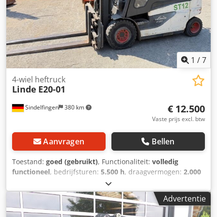
1
/
7
4-wiel heftruck
Linde
E20-01
€ 12.500
Sindelfingen
380 km
Vaste prijs excl. btw
Aanvragen
Bellen
Toestand:
goed (gebruikt)
, Functionaliteit:
volledig
functioneel
, bedrijfsturen:
5.500 h
, draagvermogen:
2.000
kg
, * 5.500 uur * Elektrische heftruck * Hefvermogen 2.000
kg Credpfx Asww Ardem Rof * Eigen gewicht 2.855 kg *
Advertentie
Vorkversteller