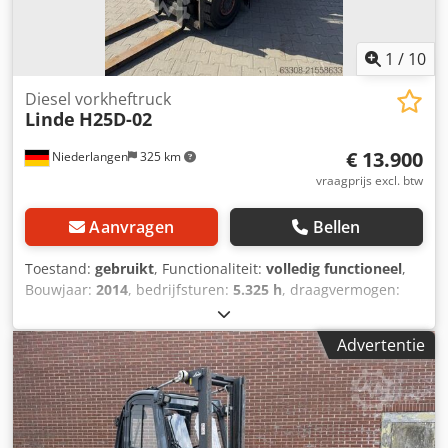
1
/
10
Diesel vorkheftruck
Linde
H25D-02
€ 13.900
Niederlangen
325 km
vraagprijs excl. btw
Aanvragen
Bellen
Toestand:
gebruikt
, Functionaliteit:
volledig functioneel
,
Bouwjaar:
2014
, bedrijfsturen:
5.325 h
, draagvermogen:
2.500 kg
, hefhoogte:
3.450 mm
, vrije hefhoogte:
150 mm
,
brandstoftype:
diesel
, masttype:
Simplex
, bouwhoogte:
Advertentie
2.280 mm
, aandrijftype:
Diesel
, Diesel vorkheftruck
Lastzwaartepunt: 500 Masttype: Standaard Staat: Klaar
voor gebruik en volledig functioneel Technische staat:
goed Voorbanden, type: Superelastisch Cjdpfoyv Snlsx
Aczorf Achterbanden, type: Superelastisch Zijschuiver, 3e