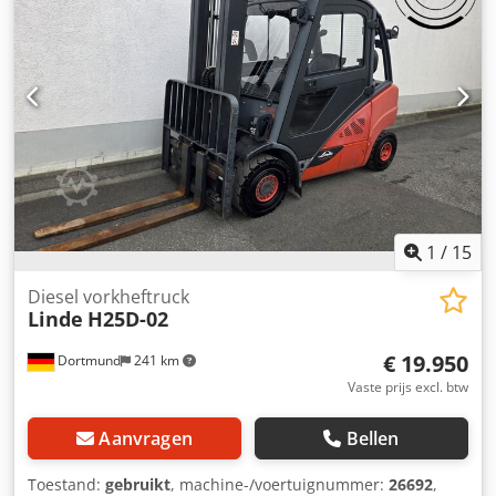
gebruik en volledig functioneel Technische staat: goed
Voorbanden type: Superelastiek Achterbanden type:
Superelastiek Codpfx Asy R Hd Reczerf Beschrijving:
Uitsluitend voor dealers of export Zijschuiver, 3e ventiel,
achteruitrijverlichting, vooruitrijverlichting, verwarming,
voldoet aan de STVZO-eisen, volledige cabine,
binnenspiegel, stoffen bekleding, klembord,
stofbescherming, dubbel pedaal
1
/
15
Diesel vorkheftruck
Linde
H25D-02
€ 19.950
Dortmund
241 km
Vaste prijs excl. btw
Aanvragen
Bellen
Toestand:
gebruikt
, machine-/voertuignummer:
26692
,