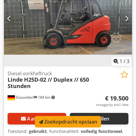
Technische staat: Zeer goed Voorbanden type: Volrubber
(superelastisch) Voorbanden conditie: 80 - 100%
Achterbanden type: Volrubber (superelastisch)
Achterbanden conditie: 60 - 80% Beschrijving: Het voertuig
wordt UVV-gekeurd. Voor levering krijgt de machine een
onderhoudsbeurt en wordt gereinigd. Desgewenst wordt
de machine opnieuw gespoten. Zijdelingse verstelling,
vorkversteller, 3e ventiel, 4e ventiel, werkverlichting
achter, werkverlichting voor, verwarming, volledige cabine,
airconditioning.
1
/
3
Diesel vorkheftruck
Linde
H25D-02 // Duplex // 650
Stunden
€ 19.500
Düsseldorf
184 km
vraagprijs excl. btw
Aanvragen
Bellen
Zoekopdracht opslaan
Toestand:
gebruikt
, Functionaliteit:
volledig functioneel
,