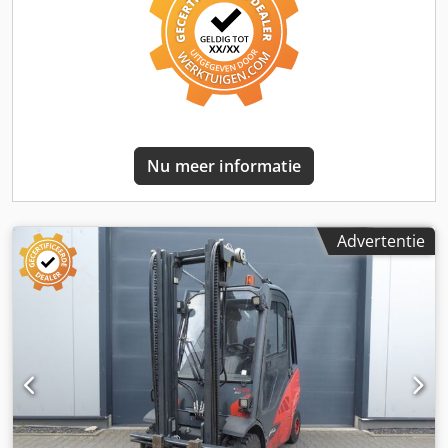
Werkplaatsgecontroleerd, nieuwe UVV-keuring en
inspectie, nieuwe laklaag Zijschuiver,
vorkverstellingsinrichting, 3e ventiel, 4e ventiel,
achteruitrijverlichting, vooruitrijverlichting, verwarming,
volledig gesloten cabine, CE-certificaat.
Nu meer informatie
Advertentie