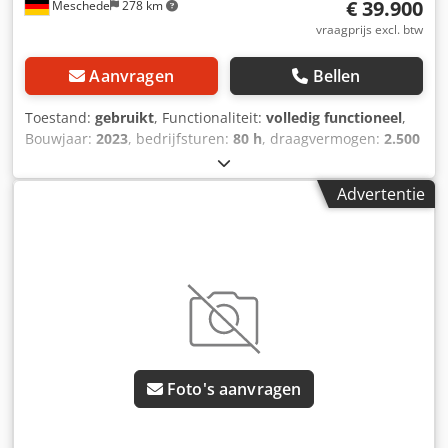
€ 39.900
Meschede
278 km
vraagprijs excl. btw
Aanvragen
Bellen
Toestand:
gebruikt
, Functionaliteit:
volledig functioneel
,
Bouwjaar:
2023
, bedrijfsturen:
80 h
, draagvermogen:
2.500
kg
, hefhoogte:
4.610 mm
, vrije hefhoogte:
1.444 mm
,
brandstoftype:
diesel
, masttype:
triplex
, bouwhoogte:
Advertentie
2.134 mm
, aandrijftype:
Diesel
, Diesel heftruck
Lastzwaartepunt: 500 ISO klasse: ISO klasse 2 = 1.000 -
2.500 kg Masttype: Triplex Staat: Direct inzetbaar en
volledig functioneel Technische staat: goed Type
voorbanden: Superelastisch Cedpfx Asy N E D Hoczerf
Staat voorbanden: 20 - 40% Type achterbanden:
Superelastisch Staat achterbanden: 20 - 40% Beschrijving:
Het voertuig wordt UVV-gekeurd. Voor levering krijgt de
machine een onderhoudsbeurt en wordt deze gereinigd.
Foto's aanvragen
Desgewenst wordt de machine opnieuw gespoten. Achter
werkverlichting, joystick, stoel,