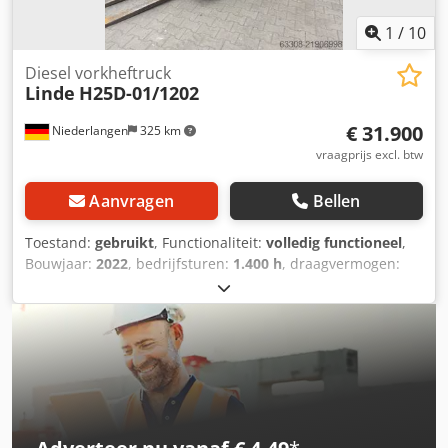
1
/
10
Diesel vorkheftruck
Linde
H25D-01/1202
€ 31.900
Niederlangen
325 km
vraagprijs excl. btw
Aanvragen
Bellen
Toestand:
gebruikt
, Functionaliteit:
volledig functioneel
,
Bouwjaar:
2022
, bedrijfsturen:
1.400 h
, draagvermogen:
2.500 kg
, hefhoogte:
5.560 mm
, vrije hefhoogte:
1.794 mm
,
brandstoftype:
diesel
, masttype:
triplex
, bouwhoogte:
2.484 mm
, aandrijftype:
Diesel
, Diesel vorkheftruck
Lastzwaartepunt: 500 Masttype: Triplex Staat: direct
inzetbaar en volledig functioneel Technische staat: goed
Voorbanden type: Superelastiek Achterbanden type:
Superelastiek Csdsy Rvv Ajpfx Aczorf Zijverschuiving, 3e
ventiel, 4e ventiel, achteruitrijverlichting,