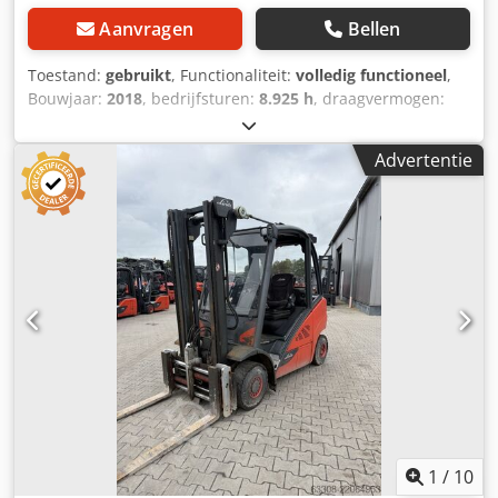
Aanvragen
Bellen
Toestand:
gebruikt
, Functionaliteit:
volledig functioneel
,
Bouwjaar:
2018
, bedrijfsturen:
8.925 h
, draagvermogen:
2.500 kg
, hefhoogte:
3.370 mm
, brandstoftype:
diesel
,
masttype:
duplex
, vorklengte:
1.200 mm
, aandrijftype:
Advertentie
Diesel
, Diesel vorkheftruck Cjdpfx Acoy Sql Iezorf
Lastzwaartepunt: 500 Masttype: Duplex Staat: direct
inzetbaar en volledig functioneel Technische staat: goed
Voorbanden, type: polyurethaan Achterbanden, type:
superelastiek Zijdelings verschuifbaar,
vorkverstelmechanisme, 3e hydraulische leiding, 4e
hydraulische leiding, achterste werklamp, voorste
werklamp, verwarming, volledige cabine, airconditioning,
binnenspiegel, zwaailamp, stikstofkussen, stoffen
zitkussen, schrijfbord, Blue Spot achter, stofdicht, dubbel
pedaal
1
/
10