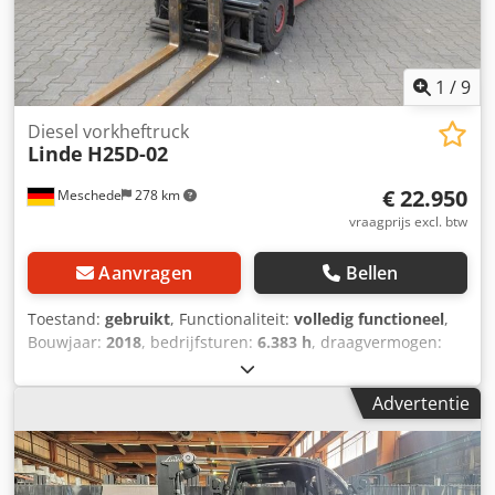
1
/
9
Diesel vorkheftruck
Linde
H25D-02
€ 22.950
Meschede
278 km
vraagprijs excl. btw
Aanvragen
Bellen
Toestand:
gebruikt
, Functionaliteit:
volledig functioneel
,
Bouwjaar:
2018
, bedrijfsturen:
6.383 h
, draagvermogen:
2.500 kg
, hefhoogte:
3.450 mm
, vrije hefhoogte:
150 mm
,
brandstoftype:
diesel
, masttype:
Simplex
, bouwhoogte:
Advertentie
2.300 mm
, aandrijftype:
Diesel
, Diesel heftruck
Lastzwaartepunt: 500 mm Credpfxezf Sa Do Aczef ISO-
klasse: ISO klasse 2 = 1.000 - 2.500 kg Masttype: Standaard
Conditie: Direct inzetbaar en volledig functioneel