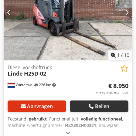
ventiel, achterste werklamp, voorste werklamp,
dakbescherming, voorruit, halfopen cabine, verwarming,
conform STVZO, knipperlicht, kunststof zitkussen, dubbel
pedaal
1
/
10
Diesel vorkheftruck
Linde
H25D-02
€ 8.950
Winterswijk
226 km
vraagprijs excl. btw
Aanvragen
Bellen
Toestand:
gebruikt
, Functionaliteit:
volledig functioneel
,
machine-/voertuignummer:
H2X392H00321
, Bouwjaar:
2017
, bedrijfsturen:
8.644 h
, draagvermogen:
2.500 kg
,