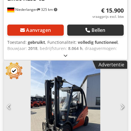
€ 15.900
Niederlangen
325 km
vraagprijs excl. btw
Aanvragen
Bellen
Toestand:
gebruikt
, Functionaliteit:
volledig functioneel
,
Bouwjaar:
2018
, bedrijfsturen:
8.064 h
, draagvermogen:
2.500 kg
, hefhoogte:
3.017 mm
, brandstoftype:
diesel
,
masttype:
duplex
, bouwhoogte:
2.150 mm
, aandrijftype:
Advertentie
Diesel
, Dieselheftruck Lastzwaartepunt: 500 Masttype:
Duplex Staat: Direct inzetbaar en volledig operationeel
Technische staat: goed Voorbanden, type: Superelastisch
Achterbanden, type: Superelastisch Crsdpfjy Dwngjx Aczof
Zijschuiver, 3e hydraulische leiding, werklamp voor,
verwarming, roetfilter, volledige cabine, airconditioning,
binnenspiegel, kunststof zitkussens, BlueSpot voor en
achter, stofdichtheid, dubbel pedaal