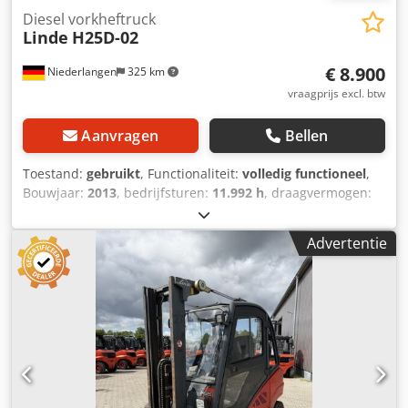
Diesel vorkheftruck
Linde
H25D-02
€ 8.900
Niederlangen
325 km
vraagprijs excl. btw
Aanvragen
Bellen
Toestand:
gebruikt
, Functionaliteit:
volledig functioneel
,
Bouwjaar:
2013
, bedrijfsturen:
11.992 h
, draagvermogen:
2.500 kg
, hefhoogte:
3.250 mm
, vrije hefhoogte:
150 mm
,
brandstoftype:
diesel
, masttype:
Simplex
, bouwhoogte:
Advertentie
2.275 mm
, vorkenbordbreedte:
1.150 mm
, vorklengte:
1.200 mm
, aandrijftype:
Diesel
, Dieselheftruck
Lastzwaartepunt: 500 Masttype: Standaard Staat:
Gebruiksklaar en volledig functioneel Technische staat:
goed Voorbanden, type: Superelastiek Achterbanden, type:
Superelastiek Cjdpfx Aezbn H Hoczerf Beschrijving: Alleen
voor dealers of export Zijschuiver, vorkversteller, 3e
ventiel, 4e ventiel, achteruitrijverlichting,
vooruitrijverlichting, halfcabine, verwarming, volledige