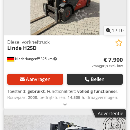
cabine, binnenspiegel, kunststof zitkussen, dubbel pedaal.
1
/
10
Diesel vorkheftruck
Linde
H25D
€ 7.900
Niederlangen
325 km
vraagprijs excl. btw
Aanvragen
Bellen
Toestand:
gebruikt
, Functionaliteit:
volledig functioneel
,
Bouwjaar:
2008
, bedrijfsturen:
14.505 h
, draagvermogen:
2.500 kg
, hefhoogte:
3.300 mm
, vrije hefhoogte:
1.595 mm
,
brandstoftype:
diesel
, masttype:
duplex
, bouwhoogte:
Advertentie
2.290 mm
, vorkenbordbreedte:
1.150 mm
, vorklengte:
1.200 mm
, aandrijftype:
Diesel
, Diesel vorkheftruck
Lastzwaartepunt: 500 Masttype: Duplex Staat: Klaar voor