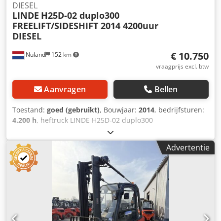
DIESEL
LINDE
H25D-02 duplo300
FREELIFT/SIDESHIFT 2014 4200uur
DIESEL
€ 10.750
Nuland
152 km
vraagprijs excl. btw
Aanvragen
Bellen
Toestand:
goed (gebruikt)
, Bouwjaar:
2014
, bedrijfsturen:
4.200 h
, heftruck LINDE H25D-02 duplo300
FREELIFT/SIDESHIFT 2014 4200uur DIESEL Video kan
gestuurd worden via Whatsapp. Doorlopende voorraad, zie
Advertentie
website. Prijzen zijn af Nuland. Cedpfx Acozqu D Nozjrf
Van de Wert Trading B.V. heeft een wisselende voorraad
van machines, truck, trailers en aanbouwdelen. Al onze
leveringen zijn tegen handelsprijzen in AS-IS condities
zonder garanties. (zie onze algemene voorwaarden) Voor
een bezichtiging en/of proefrit kunt u vrijblijvend een
afspraak maken. Bel even vooraf wij zijn niet constant