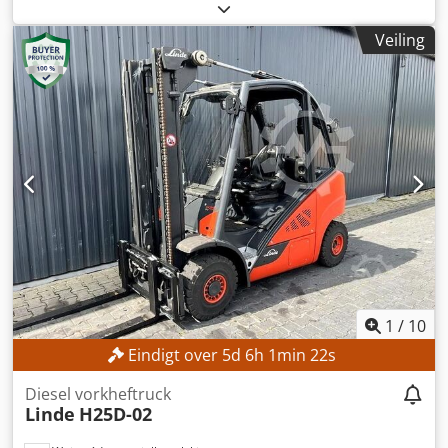
H21202X02692
, Bouwjaar:
2020
, bedrijfsturen:
5.061 h
,
draagvermogen:
2.500 kg
, hefhoogte:
4.610 mm
, vrije
Veiling
hefhoogte:
1.394 mm
, brandstoftype:
diesel
, masttype:
triplex
, bouwhoogte:
2.134 mm
, Geen minimum prijs –
gegarandeerde verkoop tegen het hoogste bod!
TECHNISCHE DETAILS Draagvermogen: 2.500 kg
Lastzwaartepunt: 500 mm Hefhoogte: 4.610 mm Vrije
hefhoogte: 1.394 mm Masttype: Triplex Bouwhoogte: 2.134
mm Type voorband: Superelastische band, zwart Type
achterband: Superelastische band, zwart Staat van de
banden: 70% Crjdpfxszpyibs Aczsf MACHINE DETAILS
Aandrijf type: Diesel Bedrijfstijden: 5.061,0 uur
Motorvermogen: 45 kW Eigen gewicht: 4.648 kg
UITRUSTING - Verlichting - Zijverschuiving - Bediening met
één pedaal - 3 LED-werklampen
1
/
10
Eindigt over
5
d
6
h
1
min
21
s
Diesel vorkheftruck
Linde
H25D-02