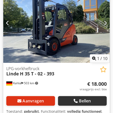
type: Superelastisch Banden voor staat: 80 - 100% Banden
achter type: Superelastisch Cjdpszhp Iwofx Aczerf Banden
achter staat: 80 - 100% Beschrijving: Werkplaatsgekeurd,
nieuwe UVV & inspectie, nieuwe laklaag Sideshift,
vorkversteller, 3e ventiel, 4e ventiel, werklampen achter,
werklampen voor, dakbescherming, voorruit, halve cabine,
volledige vrije heffing, CE-certificaat,
1
/
10
LPG-vorkheftruck
Linde
H 35 T - 02 - 393
€ 18.000
Kahla
503 km
vraagprijs excl. btw
Aanvragen
Bellen
Toestand:
gebruikt
, Functionaliteit:
volledig functioneel
,