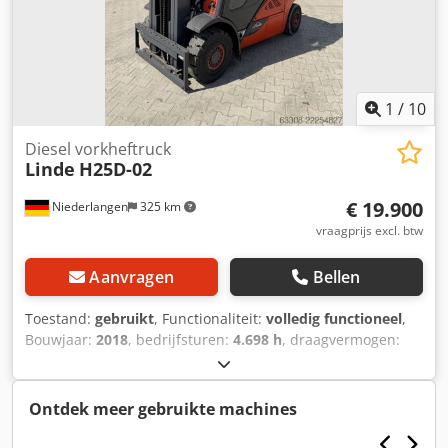
1
/
10
Diesel vorkheftruck
Linde
H25D-02
€ 19.900
Niederlangen
325 km
vraagprijs excl. btw
Aanvragen
Bellen
Toestand:
gebruikt
, Functionaliteit:
volledig functioneel
,
Bouwjaar:
2018
, bedrijfsturen:
4.698 h
, draagvermogen:
2.500 kg
, hefhoogte:
4.715 mm
, vrije hefhoogte:
1.511 mm
,
brandstoftype:
diesel
, masttype:
triplex
, bouwhoogte:
2.152 mm
, aandrijftype:
Diesel
, Dieselheftruck
Ontdek meer gebruikte machines
Lastzwaartepunt: 500 Masttype: Triplex Staat: direct
inzetbaar en volledig functioneel Technische staat: goed