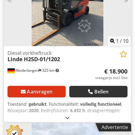
aanwezig. Van de Wert Trading B.V. Bedrijfsstraat 3 5391
LR Nuland
1
/
10
Diesel vorkheftruck
Linde
H25D-01/1202
€ 18.900
Niederlangen
325 km
vraagprijs excl. btw
Aanvragen
Bellen
Toestand:
gebruikt
, Functionaliteit:
volledig functioneel
,
Bouwjaar:
2020
, bedrijfsturen:
6.432 h
, draagvermogen:
2.500 kg
, hefhoogte:
4.030 mm
, vrije hefhoogte:
150 mm
,
brandstoftype:
diesel
, masttype:
Simplex
, bouwhoogte:
Advertentie
2.630 mm
, aandrijftype:
Diesel
, Diesel vorkheftruck