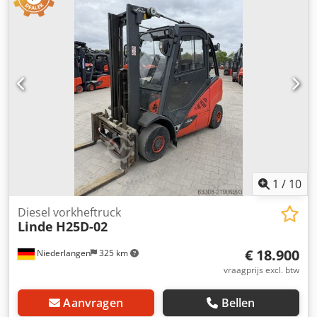
Lastzwaartepunt: 500 Masttype: Standaard Staat:
Gebruiksklaar en volledig functioneel Technische staat:
goed Voorbanden, type: Superelastisch Achterbanden,
type: Superelastisch Crjdpfxjyrvduj Aczsf
Lastbeschermingsrooster, zijschuiver, vorkversteller, 3e
ventiel, 4e ventiel, achteruitrijverlichting,
vooruitrijverlichting, verwarming, roetfilter, conform
STVZO-voorschriften, volledige cabine, binnenspiegel,
buitenspiegel, zwaailicht, kunststof zitkussen, klembord,
Linde Connect, dubbel pedaal.
1
/
10
Diesel vorkheftruck
Linde
H25D-02
€ 18.900
Niederlangen
325 km
vraagprijs excl. btw
Aanvragen
Bellen