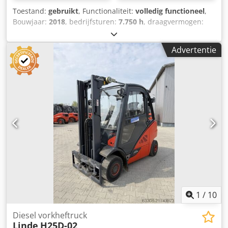
Toestand:
gebruikt
, Functionaliteit:
volledig functioneel
,
Bouwjaar:
2018
, bedrijfsturen:
7.750 h
, draagvermogen:
2.500 kg
, hefhoogte:
3.370 mm
, vrije hefhoogte:
1.600 mm
,
brandstoftype:
diesel
, masttype:
duplex
, bouwhoogte:
Advertentie
2.250 mm
, aandrijftype:
Diesel
, Dieselheftruck
Lastzwaartepunt: 500 Masttype: Duplex Staat:
Gebruiksklaar en volledig functioneel Technische staat:
goed Voorbanden, type: Superelastisch Achterbanden,
type: Superelastisch Zijdelings verschuifbaar mast,
vorkversteller, Crsdpfxey Rvvvs Aczjf 3e ventiel, 4e ventiel,
achteruitrijlicht, vooruitrijlicht, verwarming, conform
STVZO-voorschriften, volledige cabine, airconditioning,
binnenspiegel, knipperlicht, stoffen bekleding, klembord,
stofbescherming, stikstofbalg, dubbel pedaal.
1
/
10
Diesel vorkheftruck
Linde
H25D-02