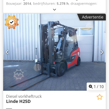
Bouwjaar:
2014
, bedrijfsturen:
5.278 h
, draagvermogen:
3.500 kg
, hefhoogte:
5.500 mm
, brandstoftype:
gas
,
masttype:
triplex
, bouwhoogte:
2.490 mm
, vorklengte:
Advertentie
1.200 mm
, aandrijftype:
Treibgas
, LPG-heftruck ISO klasse:
ISO klasse 3 = 2.500 - 4.999 kg Masttype: Triplex
Technische staat: zeer goed Cedpfxsymtw Uj Aczorf
Voorbandentype: superelastisch Voorbanden staat: 80 -
100% Achterbandentype: superelastisch Achterbanden
staat: 80 - 100% Beschrijving: Werkplaats gekeurd, nieuwe
UVV & onderhoud, nieuw gespoten 3e ventiel, 4e ventiel,
werklamp achter, werklamp voor, verwarming, volledige
cabine, CE-certificaat,
1
/
10
Diesel vorkheftruck
Linde
H25D