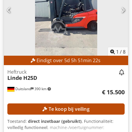
1
/
8
Eindigt over
5
d
5
h
51
min
21
s
Heftruck
Linde
H25D
Duitsland
390 km
€ 15.500
Te koop bij veiling
Toestand:
direct inzetbaar (gebruikt)
, Functionaliteit:
volledig functioneel
, machine-/voertuignummer: