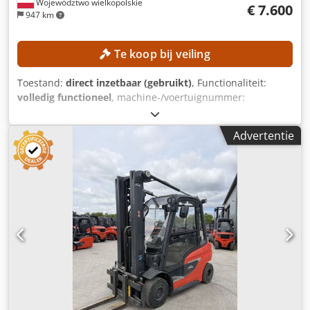
Województwo wielkopolskie
€ 7.600
947 km
Te koop bij veiling
Toestand:
direct inzetbaar (gebruikt)
, Functionaliteit:
volledig functioneel
, machine-/voertuignummer:
H2X392H00704
, Bouwjaar:
2017
, bedrijfsturen:
13.718 h
,
draagvermogen:
2.500 kg
, hefhoogte:
3.450 mm
,
Advertentie
brandstoftype:
diesel
, masttype:
Simplex
, bouwhoogte:
2.377 mm
, Geen minimumprijs – gegarandeerde verkoop
tegen het hoogste bod! TECHNISCHE GEGEVENS
Draagvermogen: 2.500 kg Hefhoogte: 3.450 mm
MACHINEGEGEVENS Brandstoftype: Diesel Crsdpfx
Acjzrgbpezsf Masttype: Simplex ISO-klasse: 2 (1.000–2.500
kg) Bouwhoogte: 2.377 mm UITRUSTING Zijdelings
verschuifbaar 3e hydraulische leiding Externe referentie:
SL12069SP