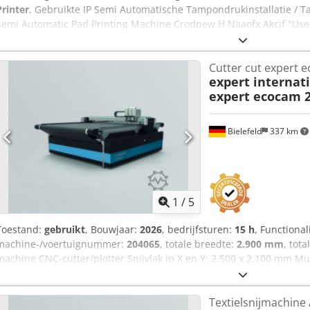
Printer
, Gebruikte IP Semi Automatische Tampondrukinstallatie / Ta
Semi Automatic Pad Printing Machine Crodpew H Naaofx Akcjf "Used 
and on shaped products" Manufacturer: IP Printing International B
GPC Type: Platinium GPC PDP Printer Controller: Siemens Simatic To
Cutter cut expert e
gereedschap en extra onderdelen
expert internat
expert ecocam 
Bielefeld
337 km
1
/
5
Toestand:
gebruikt
, Bouwjaar:
2026
, bedrijfsturen:
15 h
, Functional
machine-/voertuignummer:
204065
, totale breedte:
2.900 mm
, tot
machine CNC-cutter/plotter Snijvlak in X en Y: 2.500 x 2.100 mm M
CNC-mes-technologie voor 2D-snijden van leer, textiel, technische 
flexibele of stijve, niet-metalen materialen. Uitrusting van de gebru
Textielsnijmachine 
multifunctionele gereedschapskop De machine wordt geleverd me