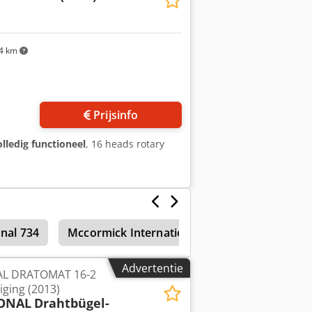
4 km
 foto's aan
Prijsinfo
olledig functioneel
, 16 heads rotary
onal 734
Mccormick International 624
Mccormick 
Advertentie
AL DRATOMAT 16-2
ging (2013)
IONAL
Drahtbügel-