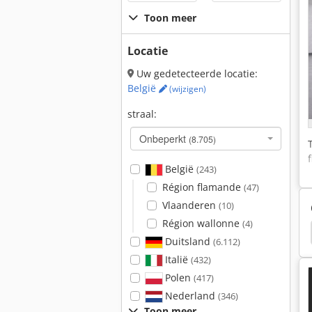
Toon meer
Locatie
Uw gedetecteerde locatie:
België
(wijzigen)
straal:
Onbeperkt
(8.705)
België
(243)
Région flamande
(47)
Vlaanderen
(10)
Région wallonne
(4)
Lamborghini 874-90
Mccormick International 624
Duitsland
(6.112)
Italië
(432)
Polen
(417)
Nederland
(346)
Toon meer