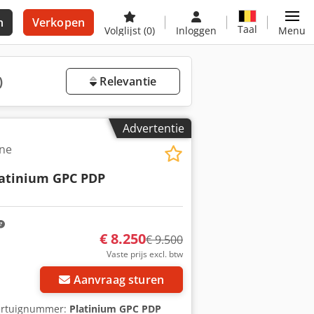
n
Verkopen
Taal
Volglijst
(0)
Inloggen
Menu
)
Relevantie
Advertentie
ne
atinium GPC PDP
€ 8.250
€ 9.500
Vaste prijs excl. btw
Aanvraag sturen
oertuignummer:
Platinium GPC PDP