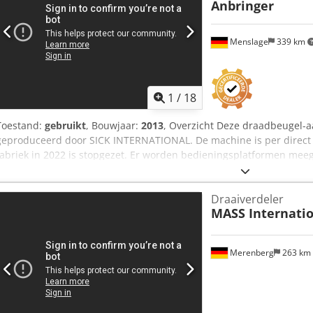
Anbringer
Menslage
339 km
1
/
18
Toestand:
gebruikt
, Bouwjaar:
2013
, Overzicht Deze draadbeugel-a
geproduceerd door SICK INTERNATIONAL. De machine is per direct 
fabriek in 2022 is stopgezet. Er worden bedieningsplatformen mee
Technische gegevens - Capaciteit: 9.000 flessen/uur tot 12.000 fles
appelwijn- en mousserende wijnflessen (75cl) - Afmetingen: L. 200 
Draaiverdeler
Leveringsomvang - Draadbeugel-aanbrenger - Bedieningsplatform
MASS Internati
Merenberg
263 km