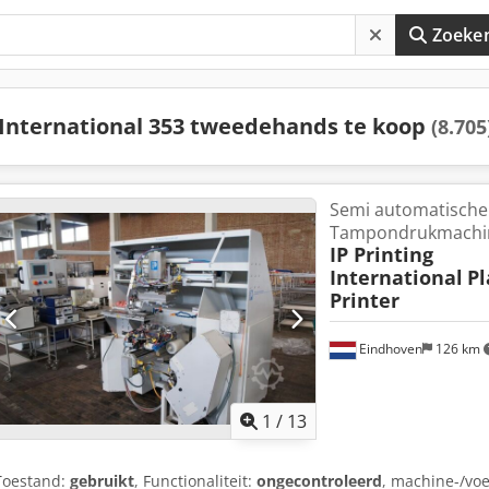
Zoeke
International 353 tweedehands te koop
(8.705
Semi automatische
Tampondrukmachi
IP Printing
International
Pl
Printer
Eindhoven
126 km
1
/
13
Toestand:
gebruikt
, Functionaliteit:
ongecontroleerd
, machine-/v