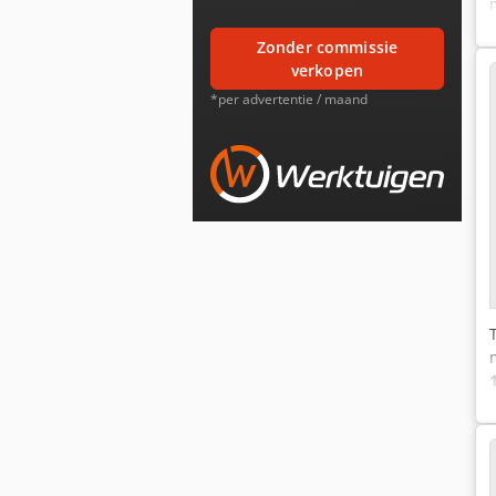
zonder commissie
verkopen
*per advertentie / maand