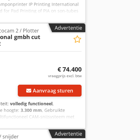
mponprinter IP Printing International
for Pad Printing of PIA on son-tubes
elgium Model: Slider 160 GPC+P 290
ugh Pannel Inclusief pallet met
Advertentie
cocam 2 / Plotter
ional gmbh
cut
2
€ 74.400
vraagprijs excl. btw
Aanvraag sturen
iteit:
volledig functioneel
,
ale hoogte:
3.300 mm
, Gebruikte
ultifunctioneel CAM-snijsysteem met
stoffen, schuim en andere vlakke, semi-
ikte machine: • 1 snijbrug en 1
Advertentie
/ snijder
t een aangedreven rondmes, een