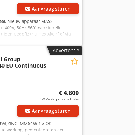
Aanvraag sturen
eel
, Nieuw apparaat MASS
or 400V, 50Hz 360° werkbereik
 tijden Cedpfjzkr D Hex Akcjrf of via
 – 1400 mm in hoogte verstelbare
flopend naar 200 mm Totale breedte
Advertentie
l Group
40 EU Continuous
€ 4.800
EXW Vaste prijs excl. btw
Aanvraag sturen
ERWIJZING: MM6465 1 x OK
nue werking, gemonteerd op een