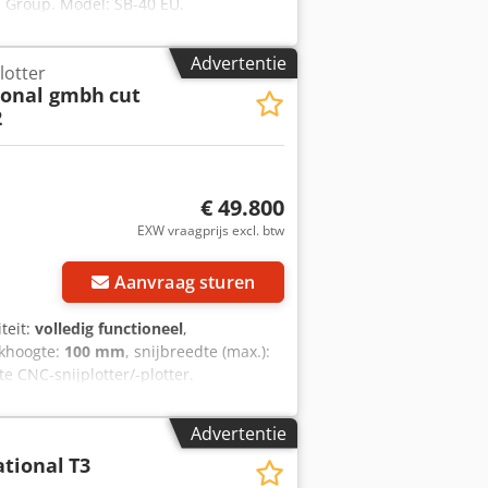
l Group. Model: SB-40 EU.
riaal van de zak: hittebestendige
s. LET OP: Er zijn 2 machines
Advertentie
Plotter
kcof
ional gmbh
cut
2
€ 49.800
EXW vraagprijs excl. btw
Aanvraag sturen
iteit:
volledig functioneel
,
rkhoogte:
100 mm
, snijbreedte (max.):
te CNC-snijplotter/-plotter.
ultifunctioneel CAM-snijsysteem met
chnisch textiel, schuim en andere
Advertentie
ng van de gebruikte machine: Crsdpfowgc
ational
T3
ultifunctionele gereedschapskop voor 2