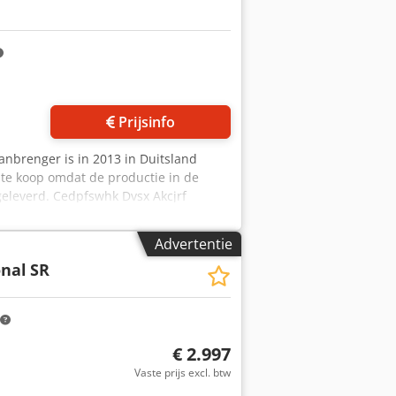
Prijsinfo
anbrenger is in 2013 in Duitsland
te koop omdat de productie in de
geleverd. Cedpfswhk Dvsx Akcjrf
sen/uur - Formaten: Kurksluitingen voor
cm - B. 150 cm - H. 250 cm
Advertentie
en
onal
SR
€ 2.997
Vaste prijs excl. btw