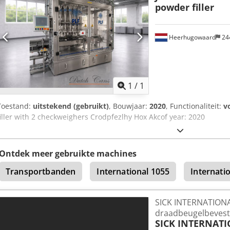
powder filler
Heerhugowaard
24
Vraag meer
1
/
1
Toestand:
uitstekend (gebruikt)
, Bouwjaar:
2020
, Functionaliteit:
v
filler with 2 checkweighers Crodpfezlhy Hox Akcof year: 2020
Ontdek meer gebruikte machines
Transportbanden
International 1055
Internati
SICK INTERNATION
draadbeugelbevesti
SICK INTERNAT