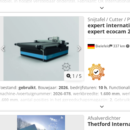
mobiel, in hoogte verstelbaar onderstel. Fabrikant: OK Internationa
Serienummer: 218-2527-22. Snelheid: variabel, tot 21,3 m/min. Mate
materialen tot 15 mils of 380 micron. Richting: van rechts naar link
Snijtafel / Cutter / 
beschikbaar voor verkoop (4.800 euro per stuk). Crsdpfxeznux Us A
expert internat
expert ecocam 
Bielefeld
337 km
1
/
5
Toestand:
gebruikt
, Bouwjaar:
2026
, bedrijfsturen:
10 h
, Functional
machine-/voertuignummer:
2026-078
, werkbreedte:
1.600 mm
, we
1.600 mm
, aantal posities in het gereedschapsmagazijn:
2
, Gebruik
Snijoppervlak in X en Y: 1500 x 1600 mm (demonstratiemachine). M
CNC-mestechnologie voor 2D-snijden van papier, karton, textiel, te
Afvalverdichter
vlakke, semi-flexibele of stijve, niet-metalen materialen. Uitrusti
Thetford Intern
I Rsx Akcjf • 1 snijbrug en 1 multifunctionele gereedschapskop • M