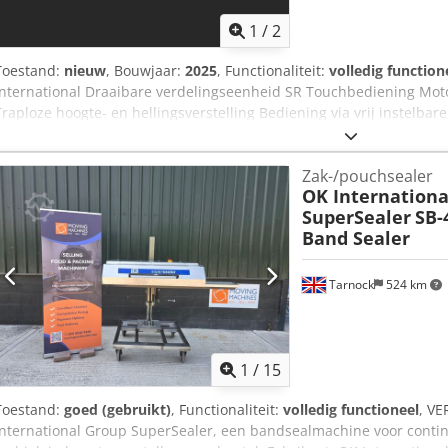
1
/
2
Toestand:
nieuw
, Bouwjaar:
2025
, Functionaliteit:
volledig function
International Draaibare verdelingseenheid SR Touchbediening Mot
Traploze hoogte- en hellingsverstelling Bediening via vrij instelbare
potentiaalvrije contacten in hoogte verstelbare afgiftehoogte 1100
ontvangsthoogte 600 – 900 mm Breedte van de trechter 500 mm, a
Zak-/pouchsealer
van de constructie 500 mm
OK Internationa
SuperSealer
SB-
Band Sealer
Tarnock
524 km
1
/
15
Toestand:
goed (gebruikt)
, Functionaliteit:
volledig functioneel
, V
International Group SuperSealer, een bandsealmachine voor conti