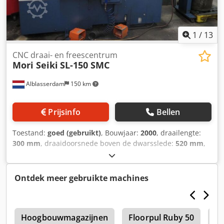
1
/
13
CNC draai- en freescentrum
Mori Seiki
SL-150 SMC
Alblasserdam
150 km
Prijsinfo
Bellen
Toestand:
goed (gebruikt)
, Bouwjaar:
2000
, draailengte:
300 mm
, draaidoorsnede boven de dwarsslede:
520 mm
,
draaidoorsnede:
320 mm
, spilsnelheid (max.):
5.000 rpm
,
verplaatsingsafstand X-as:
219 mm
, verplaatsingsafstand
Z-as:
310 mm
, Mori Seiki SL-150 SMC CNC Draaicentrum
Ontdek meer gebruikte machines
met Dubbele Spil (2000) Machinetype: CNC draaicentrum
Bouwjaar: 2000 Serienummer: 1352 Besturingssysteem:
Mori Seiki SMC-501 Dubbele spil (hoofdas & subspil)
E
Revolver met aangedreven gereedschappen C-as: 0,001°
Hoogbouwmagazijnen
Floorpul Ruby 50
St