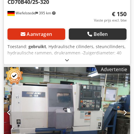
CD70B40/25-320
€ 150
Wiefelstede
395 km
Vaste prijs excl. btw
Aanvragen
Bellen
Toestand:
gebruikt
, Hydraulische cilinders, steuncilinders,
hydraulische rammen, drukrammen -Zuigerdiameter: 40
mm -Zuigerstang: Ø 20 mm -Slag: 150 mm -universeel
toepasbaar: Dodpfod Erv Tjx Aagowa -Aantal: 1x
Advertentie
beschikbaar -Prijs: per stuk -Maten: Ø 50/H445 mm -
gewicht: 6 kg