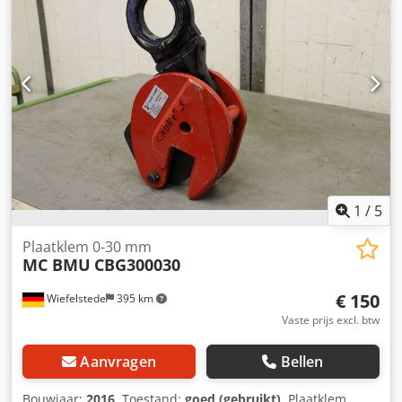
1
/
5
Plaatklem 0-30 mm
MC BMU
CBG300030
€ 150
Wiefelstede
395 km
Vaste prijs excl. btw
Aanvragen
Bellen
Bouwjaar:
2016
, Toestand:
goed (gebruikt)
, Plaatklem,