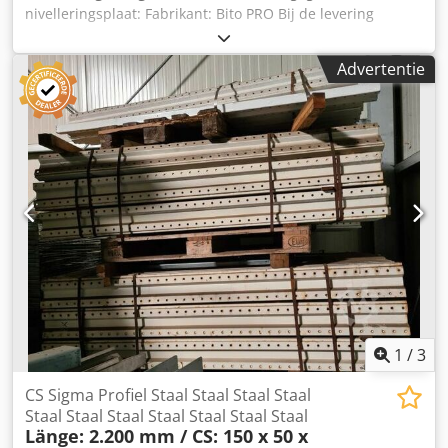
nivelleringsplaat: Fabrikant: Bito PRO Bij de levering
inbegrepen: Dedji Hkngopfx Aagjwa 01x nivelleringsplaat,
gebruikt Geschikt voor voetplaat M; welke gemonteerd is
Advertentie
op de staander P4-P6 Materiaalkleur: sendzimir verzinkt
Totale breedte: ca. 150 mm Totale diepte: ca. 105 mm
Materiaalsterkte: ca. 4,00 mm Hart-op-hart afstand gaten:
ca. 120 mm Gewicht: ca. 0,46 kg | st.
1
/
3
CS Sigma Profiel Staal Staal Staal Staal
Staal Staal Staal Staal Staal Staal Staal
Länge: 2.200 mm / CS: 150 x 50 x