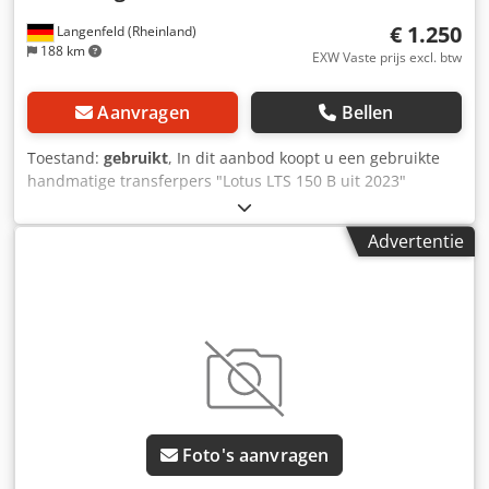
€ 1.250
Langenfeld (Rheinland)
188 km
EXW Vaste prijs excl. btw
Aanvragen
Bellen
Toestand:
gebruikt
, In dit aanbod koopt u een gebruikte
handmatige transferpers "Lotus LTS 150 B uit 2023"
Verkoopobject: 1 x Lotus LTS 150 B met de volgende
uitrusting: inclusief DTF geloven Bouwjaar 2023 Staat: Het
Advertentie
betreft een gebruikt apparaat, dat gebruikssporen (lichte
krassen of verkleuringen) kan vertonen. Het apparaat is
getest op werking Verpakking en verzending: Dwjdpfjx Eg
Upjx Aagoa U bent van harte welkom om het apparaat
tijdens onze openingstijden te komen bekijken. Maak
hiervoor graag een afspraak! Zeevaste verpakking en
wereldwijde verzending op aanvraag mogelijk! Voor meer
informatie kunt u uiteraard persoonlijk contact met ons
opnemen.
Foto's aanvragen