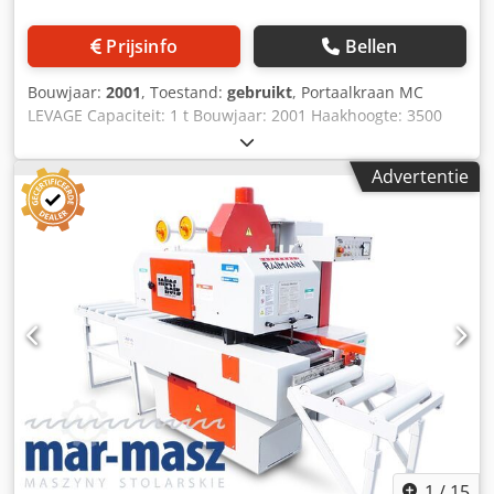
Prijsinfo
Bellen
Bouwjaar:
2001
, Toestand:
gebruikt
, Portaalkraan MC
LEVAGE Capaciteit: 1 t Bouwjaar: 2001 Haakhoogte: 3500
mm Afstand tussen stijlen: 4400 mm Hoogte onder balk:
4000 mm Voetbreedte: 2300 mm Spanning: 380 V
Advertentie
Djdpfxezmwm Ej Aagjwa
1
/
15