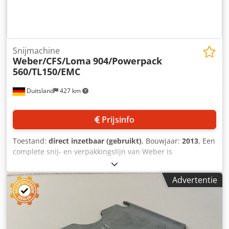
Snijmachine
Weber/CFS/Loma
904/Powerpack
560/TL150/EMC
Duitsland
427 km
Prijsinfo
Toestand:
direct inzetbaar (gebruikt)
, Bouwjaar:
2013
, Een
complete snij- en verpakkingslijn van Weber is
beschikbaar. 1) Snijmachine Weber type 904, snijsysteem:
cirkelvormig mes, snelheid: 2000 tpm, snijdikte: 0,5 mm -
Advertentie
100 mm. 2) Horizontale dieptrekverpakkingsmachine CFS
PowerPak 560, bouwjaar: 2011, omgebouwd in 2013,
foliebreedte: 560 mm, maximale voorwaartse beweging:
650 mm, maximale dieptrekdiepte: 130 mm. 3) 2x
dwarsbandetiketteermachines CFS TL 150, bouwjaar: 2011,