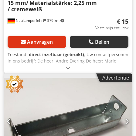
15 mm/
Materialstärke: 2,25 mm
/ cremeweiß
€ 15
Neukamperfehn
379 km
Vaste prijs excl. btw
Aanvragen
Bellen
Toestand:
direct inzetbaar (gebruikt)
, Uw contactpersonen
in ons bedrijf: De heer: Andre Evering De heer: Mario
Klöver De heer: Falk Deutsch De heer: Simon Blank Wij
bieden u hier een tweedehands CS Sigma-profiel te koop
Advertentie
aan. De aangegeven prijs verwijst naar een prijs per stuk.
Inbegrepen in de levering is: 01x CS Sigma profiel, gebruikt
materiaalkleur: crèmewit profiellengte: ca. 2.200 mm CS-
profiel dim.: ca. 150 x 50 x 15 mm materiaaldikte: ca. 2,25
mm Dwedpfx Aajgfbyzjgsa gewicht / stuks: ca. 10.500 kg De
CS Sigma profielen kunnen worden gebogen, of lichte
beschadigingen vertonen of lichte schade of roest. Onze
diensten in een oogopslag: (prijzen op aanvraag) Montage,
montage onze algemene montagevoorwaarden moeten