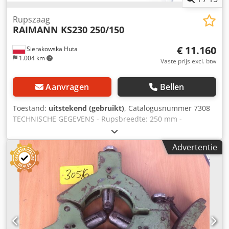
Rupszaag
RAIMANN KS230 250/150
€ 11.160
Sierakowska Huta
1.004 km
Vaste prijs excl. btw
Aanvragen
Bellen
Toestand:
uitstekend (gebruikt)
, Catalogusnummer 7308
TECHNISCHE GEGEVENS - Rupsbreedte: 250 mm -
Asbreedte: 350 mm - Asdiameter: 80 mm - Maximale
schijfdiameter: 400 mm - Diameter schijfgat: 80 mm -
Advertentie
Maximale zaaghoogte: 150 mm - Tafelbreedte met
doorlaat: 700 mm - Tafellengte: 1790 mm Bovenzijde: -
Palmechanisme - Aandrukas, sliptype - Palmechanisme -
Aandrukas, glad - As met zaagbladen - Gladde aandrukas,
2 stuks Onderzijde: - Geleidingsstrip - Sliprol, glad -
Palmechanisme - Rupsband Aanhaaltafel: - Rolbreedte:
500 mm - Aantal rollen: 3 stuks - Totale afmeting
aanhaaltafel (l/b/h): 580x530x900 mm Uitvoertafel: -