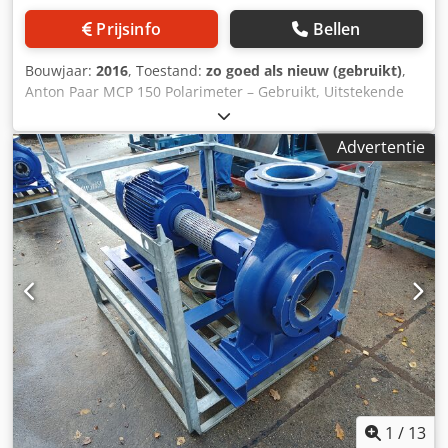
Prijsinfo
Bellen
Bouwjaar:
2016
, Toestand:
zo goed als nieuw (gebruikt)
,
Anton Paar MCP 150 Polarimeter – Gebruikt, Uitstekende
Staat Deze Anton Paar MCP 150 Polarimeter wordt u
aangeboden in uitstekende staat, afkomstig van een goed
Advertentie
onderhouden GMP-conform laboratorium. Ideaal voor
laboratoria die nauwkeurige optische rotatiemetingen en
volledige 21 CFR Part 11-conformiteit vereisen, met name
in farmaceutische, geur- en
voedselkwaliteitscontroletoepassingen. Belangrijkste
kenmerken: - Model: MCP 150 - Golflengte: 589 nm (LED) -
Meetbereik: ±89,9°, resolutie 0,001°, nauwkeurigheid
±0,01°, herhaalbaarheid ±0,01° - Peltier-
temperatuurregeling (15–35 °C), met een nauwkeurigheid
van ±0,1 °C - Compact ontwerp: 370 × 320 × 130 mm, 8,6 kg
- Interfaces: USB, Ethernet, RS232, CAN-bus - Voldoet aan:
21 CFR Part 11, Ph. Eur., USP, JP, GAMP5, GMP
Meegeleverde accessoires: - Kwartsregelplaat (+8°Z,
+3°OR) met Toolmaster™ draadloze ID - 100 mm
1
/
13