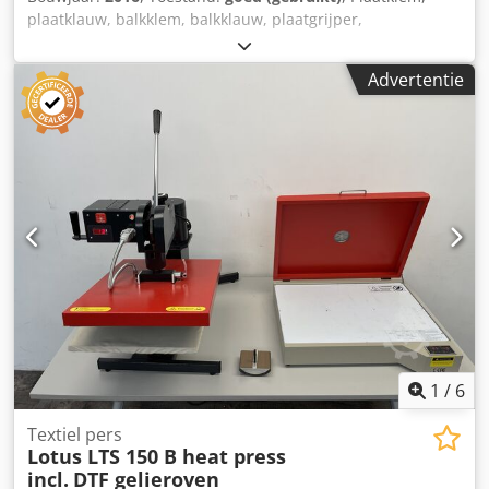
plaatklauw, balkklem, balkklauw, plaatgrijper,
materiaalgrijper - Plaatklauwen - Klembereik: 0 tot 30 mm -
Draagvermogen: 3000 kg - Aantal: 2 klemmen beschikbaar
Advertentie
- Prijs: per stuk Dwedpjd Aqtrsfx Aagea - Gewicht: 15,4
kg/stuk
1
/
6
Textiel pers
Lotus LTS 150 B heat press
incl.
DTF gelieroven