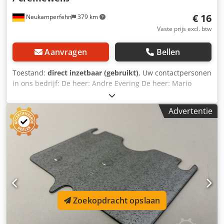
€ 16
Neukamperfehn
379 km
Vaste prijs excl. btw
Aanvragen
Bellen
Toestand:
direct inzetbaar (gebruikt)
, Uw contactpersonen
in ons bedrijf: De heer: Andre Evering De heer: Mario
Klöver De heer: Falk Deutsch De heer: Simon Blank
Dwedpfx Aogfbytoagoa Wij bieden u hier een tweedehands
Advertentie
CS Sigma-profiel te koop aan. De aangegeven prijs verwijst
naar een prijs per stuk. Inbegrepen in de levering is: 01x
CS Sigma profiel, gebruikt materiaalkleur: crèmewit
profiellengte: ca. 2.000 mm CS profiel dim.: ca. 150 x 50 x
15 mm materiaaldikte: ca. 2,25 mm gewicht / stuks: ca.
10.000 kg De CS Sigma profielen kunnen gebogen zijn of
lichte beschadigingen of roest vertonen. lichte schade of
roest. Onze diensten in een oogopslag: (prijzen op
aanvraag) Montage, montage onze algemene
Zoekopdracht opslaan
montagevoorwaarden moeten worden nageleefd
Rekinspectie Rekcontrole volgens DIN EN 15635 uitgevoerd