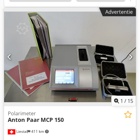
indexering Max. draaidiameter: ca. 320 mm Max.
draailengte: ca. 300 mm Draaidiameter over bed: ca. 520
Advertentie
mm X-as verplaatsing: ca. 210 mm Z-as verplaatsing: ca.
310 mm Hoofdas Max. toerental: 5.000 tpm Klauwplaat:
6,5" 3-klauw hydraulische klauwplaat Subspil Max.
toerental: 5.000 tpm Klauwplaat: 5,5" 3-klauw hydraulische
klauwplaat Aangedreven gereedschap
Gereedschapstoerental: 3.000 tpm Gereedschapsrevolver:
12-positie aangedreven revolver Standaard uitrusting
Gereedschapinstelapparaat Spaanafvoertransporteur
Koelsysteem Machinegegevens Machinegewicht: ca. 5.000
kg Djdsx Hp Hgopfx Aagjwa Machine-afmetingen (L × B ×
H): ca. 2.800 × 1.700 × 1.800 mm
1
/
15
Polarimeter
Anton Paar
MCP 150
Liestal
411 km