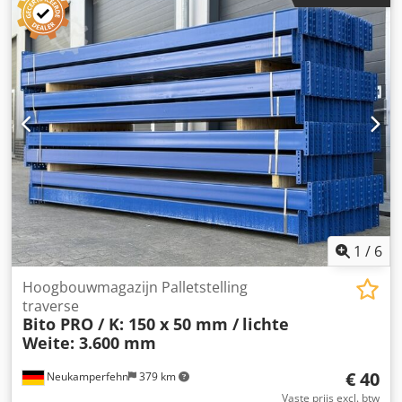
Gewicht/stuk: ca. 0,214 kg /stuk 02x zeskantbouten, M10 x
3502x zeskantbouten, M1002x ringen, M10 Dwodpjd
Tyhvofx Aagoa
1
/
6
Hoogbouwmagazijn Palletstelling
traverse
Bito PRO / K: 150 x 50 mm /
lichte
Weite: 3.600 mm
€ 40
Neukamperfehn
379 km
Vaste prijs excl. btw