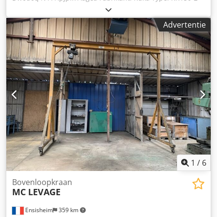
Swingarm Carbon Bouwjaar: 2008 Gewicht 1267 kg Kuka-
besturing KRC2ed05 Gewicht 205 kg Processor 2 GHz
Advertentie
Besturingssysteem WinXP Softwareversie V5.6.6 Kuka-
bedieningspaneel KCP2ed05 Kuka-aansluitkabels 7 m / 15
m Speciale constructie met een langere bovenarm van
koolstofvezel. Hierdoor kan as 3 naar achteren uitslaan.
Oorspronkelijk was dit een KR150-2 Serie 2000 uit 2008.
22726
1
/
6
Bovenloopkraan
MC LEVAGE
Ensisheim
359 km