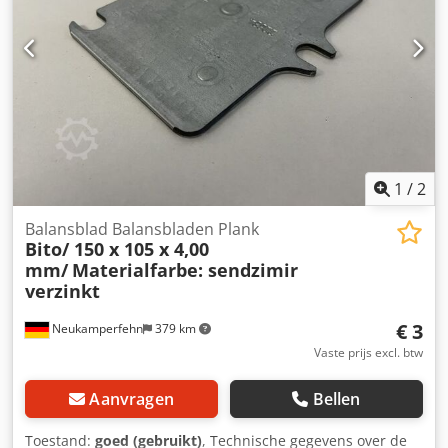
maximale etiketbreedte: 150 mm, maximale
etiketteringscapaciteit: 200/min. 4)
Doorloopmetaaldetector Loma EMC, bouwjaar: 2013. Dit
betreft een complete snij- en verpakkingslijn inclusief
randapparatuur. Documentatie is aanwezig. Een
bezichtiging ter plaatse is mogelijk. Dwedpozli T Iofx Aagja
1
/
2
Balansblad Balansbladen Plank
Bito/ 150 x 105 x 4,00
mm/
Materialfarbe: sendzimir
verzinkt
€ 3
Neukamperfehn
379 km
Vaste prijs excl. btw
Aanvragen
Bellen
Toestand:
goed (gebruikt)
, Technische gegevens over de