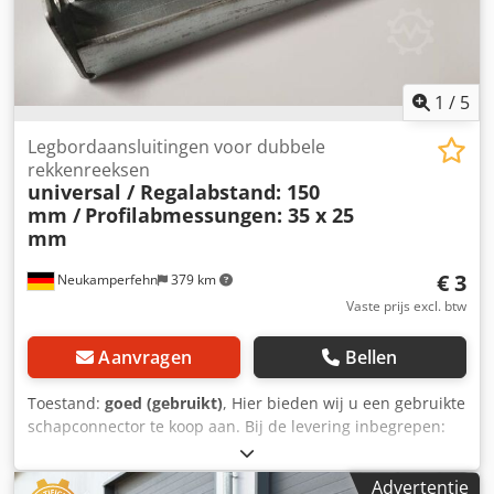
worden nageleefd Rekinspectie Rekcontrole volgens DIN
EN 15635 uitgevoerd volgens de eisen van BGR 234 Visuele
controle voor alle stellingsystemen Levering met eigen
wagenpark (zonder te lossen)
1
/
5
Legbordaansluitingen voor dubbele
rekkenreeksen
universal / Regalabstand: 150
mm /
Profilabmessungen: 35 x 25
mm
€ 3
Neukamperfehn
379 km
Vaste prijs excl. btw
Aanvragen
Bellen
Toestand:
goed (gebruikt)
, Hier bieden wij u een gebruikte
schapconnector te koop aan. Bij de levering inbegrepen:
01x rekverbindingen gebruiktMateriaalkleur: sendzimir
verzinktSchapsafstand: ca. 150 mmProfiel: ca. 35 x 25 mm
Advertentie