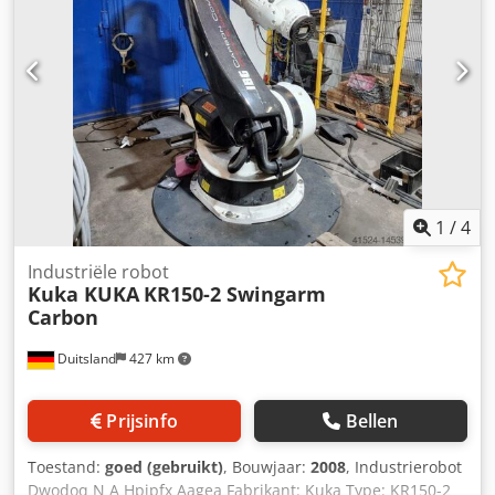
messing pompkop verlengt de levensduur van het toestel
aanzienlijk. Het combineert efficiënte waterkoeling met
een robuust luchtkoelsysteem en garandeert zo maximale
koelprestaties, zelfs bij wisselende omgevings- en
watertemperaturen. Bij de standaardlevering horen een
hogedrukpistool met lans, een 15 m lange hogedrukslang
op een slanghaspel en een power nozzle. Het toestel
beschikt eveneens over een snelkoppelsysteem, waarmee
accessoires tot 5 keer sneller kunnen worden gewisseld
dan bij conventionele draadsystemen. Het toestel betreft
1
/
4
een volledig nieuwe ontwikkeling.
Industriële robot
Kuka KUKA
KR150-2 Swingarm
Carbon
Duitsland
427 km
Prijsinfo
Bellen
Toestand:
goed (gebruikt)
, Bouwjaar:
2008
, Industrierobot
Dwodoq N A Hpjpfx Aagea Fabrikant: Kuka Type: KR150-2