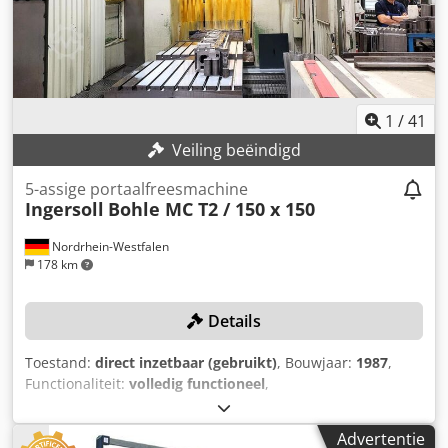
1
/
41
Veiling beëindigd
5-assige portaalfreesmachine
Ingersoll
Bohle MC T2 / 150 x 150
Nordrhein-Westfalen
178 km
Details
Toestand:
direct inzetbaar (gebruikt)
, Bouwjaar:
1987
,
Functionaliteit:
volledig functioneel
,
machine-/voertuignummer:
800457
, verplaatsingsafstand
X-as:
4.000 mm
, verplaatsing Y-as:
3.400 mm
,
Advertentie
verplaatsingsafstand Z-as:
1.000 mm
, afstand tussen de