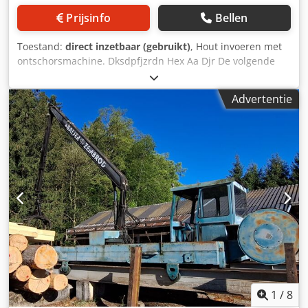
Prijsinfo
Bellen
Toestand:
direct inzetbaar (gebruikt)
, Hout invoeren met
ontschorsmachine. Dksdpfjzrdn Hex Aa Djr De volgende
onderdelen zijn inbegrepen: - Houtopslagplatform met
hellende aanvoer - Invoertransportband -
Advertentie
Ontschorsmachine, type Cambio 73-650 -
Afvoertransportband met houtafschuiver - Transportband
voor schors
1
/
8