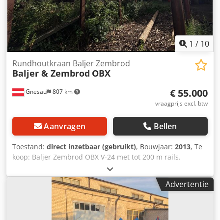
2,5 m Dodpoxgt U Eofx Aa Djkr Max. vakh hoogte: 1,2 m
Traploos instelbare toevoer Sortering op: Kwaliteit,
diameter, lengte Benodigde ruimte lengte: 180 m
Benodigde ruimte breedte: 30 m
1
/
10
Rundhoutkraan Baljer Zembrod
Baljer & Zembrod
OBX
€ 55.000
Gnesau
807 km
vraagprijs excl. btw
Aanvragen
Bellen
Toestand:
direct inzetbaar (gebruikt)
, Bouwjaar:
2013
, Te
koop: Baljer Zembrod OBX V-24 met tot 200 m rails.
Dsdowxndnspfx Aa Djkr
Advertentie