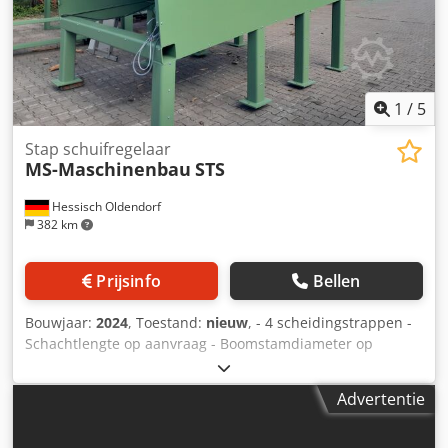
1
/
5
Stap schuifregelaar
MS-Maschinenbau
STS
Hessisch Oldendorf
382 km
Prijsinfo
Bellen
Bouwjaar:
2024
, Toestand:
nieuw
, - 4 scheidingstrappen -
Schachtlengte op aanvraag - Boomstamdiameter op
aanvraag - Loshoogte op aanvraag - 5,5 KW SEW-
tandwielmotor Dodpopfaubofx Aa Dekr - R127 SEW-
Advertentie
reductor