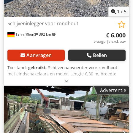
1
/
5
Schijveninlegger voor rondhout
€ 6.000
Tann (Rhön)
392 km
vraagprijs excl. btw
Aanvragen
Bellen
Toestand:
gebruikt
, Schijvenaanvoerder voor rondhout
met eindschakelaars en motor. Lengte 6,30 m, breedte
1,70 m, hoogte 1,15 m, gewicht onder 5 ton. Prijs af
fabriek: 6.000 EUR. Dsdpfx Ajxdckqea Djkr
Advertentie