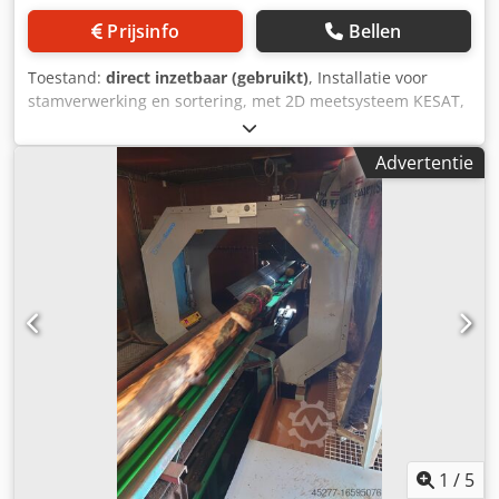
Prijsinfo
Bellen
Toestand:
direct inzetbaar (gebruikt)
, Installatie voor
stamverwerking en sortering, met 2D meetsysteem KESAT,
kettingzaag en lader LogLift F 165 Z. Invoer
kettingtransporteurs, roltransporteurs rondom de
Advertentie
kettingzaag, sorteerkettingtransporteur. Hydraulisch
aangedreven duwers en lengtestops. Geschatte
afmetingen 20 x 70 m. Mesick 92S meetframe voor
stammen Bedienings- en evaluatie-PC, besturingssysteem
Win11 Gegevensuitvoer in .csv-formaat Djdow U Axwopfx
Aa Djkr Fabrikant en leverancier: KESAT, a.s.
Installatiedatum: 03/2024 LOGLIFT F 165Z – alle
hydraulische cilinders zijn gereviseerd.
1
/
5