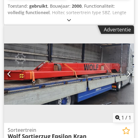
Toestand:
gebruikt
, Bouwjaar:
2000
, Functionaliteit:
volledig functioneel
, Holtec sorteertrein type SBZ. Lengte
94,5 m. 52 boxen. Dksdpfx Aew Ug Agoa Dor
Advertentie
1
/
1
Sorteertrein
Wolf Sortierzug
Epsilon Kran