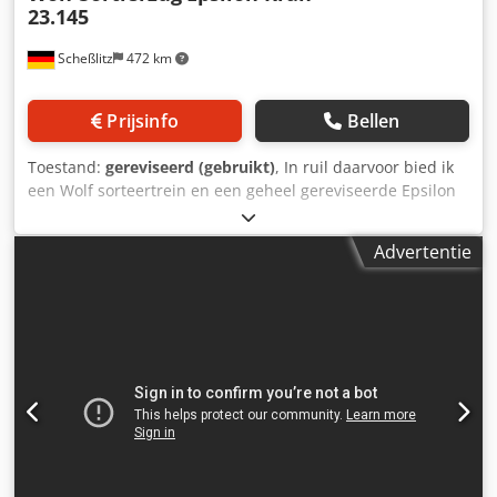
23.145
Scheßlitz
472 km
Prijsinfo
Bellen
Toestand:
gereviseerd (gebruikt)
, In ruil daarvoor bied ik
een Wolf sorteertrein en een geheel gereviseerde Epsilon
kraan 23.145 aan. Dkodewqpgnopfx Aa Djr
Advertentie