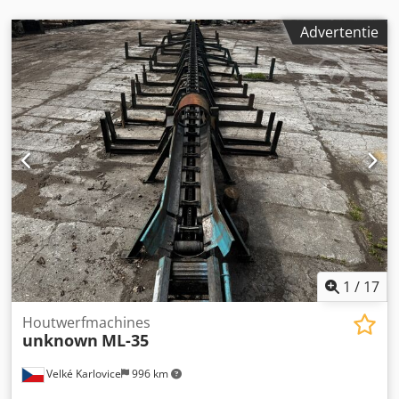
Advertentie
1
/
17
Houtwerfmachines
unknown
ML-35
Velké Karlovice
996 km