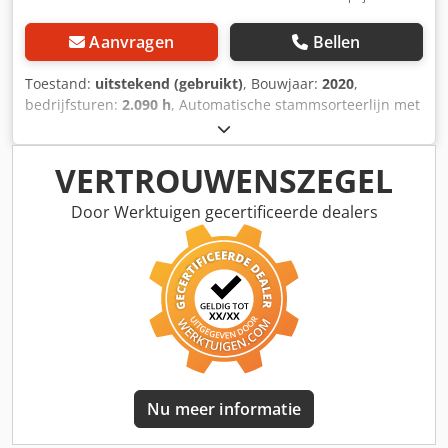
Aanvragen
Bellen
Toestand:
uitstekend (gebruikt)
, Bouwjaar:
2020
,
bedrijfsturen:
2.090 h
, Automatische stammsorteerlijn met
8 zakken. Verwerkt stammen met diameters van 60 tot 400
mm en lengtes van 2 tot 4 meter. Volledig nieuwe
elektronica geïnstalleerd in 2020. Djdjzcf Dfepfx Aa Dskr
VERTROUWENSZEGEL
Door Werktuigen gecertificeerde dealers
Nu meer informatie