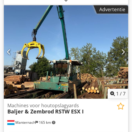
afkortzaag met een tang met rails Dkodpjg T S E Tofx Aa
Advertentie
Der met kabel tot het einde heeft gelopen, behoort de
cilinder van de grijper verzegeld Plaats: Duitsland, bij
Passau Bezoek ook mijn andere advertenties. Ik kijk uit
naar uw aanvraag.
1
/
7
Machines voor houtopslagyards
Baljer & Zembrod
RSTW ESX I
Manternach
165 km