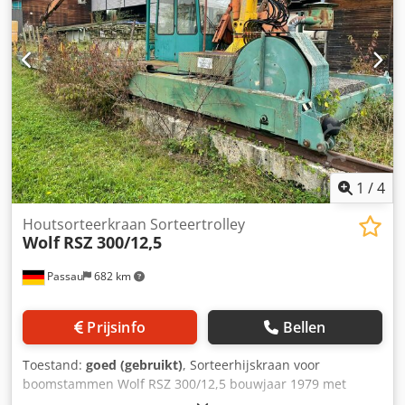
1
/
4
Houtsorteerkraan Sorteertrolley
Wolf
RSZ 300/12,5
Passau
682 km
Prijsinfo
Bellen
Toestand:
goed (gebruikt)
, Sorteerhijskraan voor
boomstammen Wolf RSZ 300/12,5 bouwjaar 1979 met
kraan Jonsereds type: LONG-JON met afkortzaag met