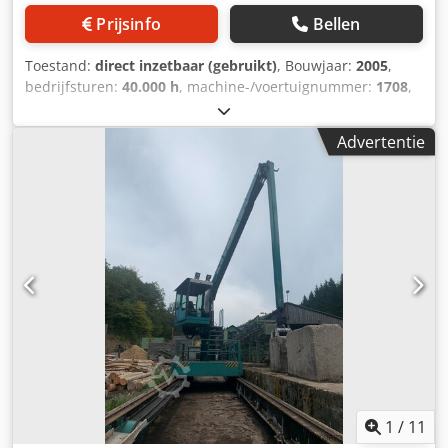
Prijsinfo
Bellen
Toestand:
direct inzetbaar (gebruikt)
, Bouwjaar:
2005
,
bedrijfsturen:
40.000 h
, machine-/voertuignummer:
1708
,
reikwijdte van de arm:
15.550 mm
, draagvermogen:
1.800
kg
, spoorbreedte:
3.000 mm
, jaar van de laatste revisie:
Advertentie
2020
, Uitrusting:
cabine, kraan
, Goed onderhouden RSTW
te koop in opdracht van klant: Bouwjaar: 2005 Kraan ESX I,
nieuw in 2020 Reikwijdte: 15,55 m Dksdpfx Ajzh Uk Rsa Der
Vierwielaandrijving Zaag links met 1,30 m zwaard
Spoorbreedte (m): 3,0 Grijper: inbegrepen Kraanpositie:
vóór de cabine Cabinezijdig: links
1
/
11