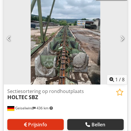
gesplitste aandrijving. Bruks wortelreducer type RR 1200
voor langhout – freestlengte 1200 mm. Dkedpewxck Asfx
Aa Djr Holtec zwaarlast transportband voor rondhout.
Afvoerschrapertransporteur en verdeelschroef.
1
/
8
Sectiesortering op rondhoutplaats
HOLTEC
SBZ
Geiselwind
436 km
Prijsinfo
Bellen