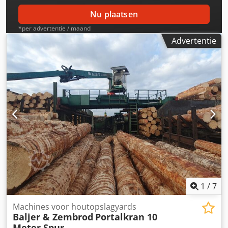
Nu plaatsen
*per advertentie / maand
Advertentie
1
/
7
Machines voor houtopslagyards
Baljer & Zembrod
Portalkran 10
Meter Spur