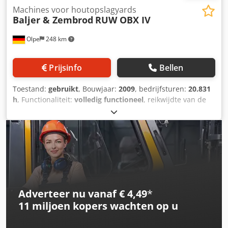
Machines voor houtopslagyards
Baljer & Zembrod
RUW OBX IV
Olpe
248 km
Prijsinfo
Bellen
Toestand:
gebruikt
, Bouwjaar:
2009
, bedrijfsturen:
20.831
h
, Functionaliteit:
volledig functioneel
, reikwijdte van de
arm:
15.200 mm
, draagvermogen:
2.000 kg
, spoorbreedte:
3.000 mm
, Uitrusting:
cabine, kraan
, Baljer&Zembrod RUW
met OBX IV kraan Machinenummer: 1795 Spoorbreedte:
3,0 m Kraantype: OBX IV Dkjdpfxoy Rygls Aa Djr Reikwijdte:
15,2 m Hefvermogen zonder grijper: 2.000 kg / 15,0 m
Grijper: inbegrepen Kraanpositie: midden Cabinezĳde:
rechts Volledige technische gegevens zie document
'Technische Daten' !! Verkoop in opdracht van klant !!
Adverteer nu vanaf € 4,49
*
11 miljoen kopers
wachten op u