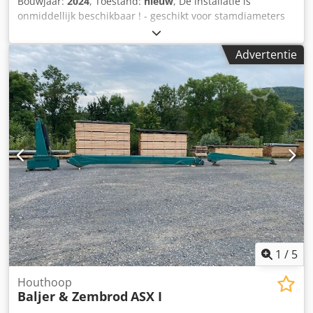
Bouwjaar:
2024
, Toestand:
nieuw
, De installatie is
onmiddellijk beschikbaar ! - geschikt voor stamdiameters
van 10 cm tot 50 cm - geschikt voor stamlengte van 2 - 6 m
- 4 - strengs aanvoertransportband 6 m lang - 4 -
Advertentie
strengenafscheider 2 m lang - 4 - strengenafscheider 2 m
lang - Transportband met pintransportketting M 112 met
zachte rollen - bloktransporteur met 2 inch ketting en
meenemers - Speciale drager voor geluidsarm transport -
Meting met 1 mm resolutie - Meetframe met extra
verwarming en zonnescherm - Weergave van alle
bedrijfstoestanden op een 17" monitor - Volautomatische
volgordecontrole - Verschillende opslagmogelijkheden en
sorteercriteria Dkodogvu Aljpfx Aa Der - 5 uitwerpers
rechts/links via SEW-tandwielmotoren met rem - Ruime,
warmtegeïsoleerde besturingscabine - 4
bewakingscamera's met flatscreen - Besturingskast met
alle kabels - Sorteercriteria volgens overeenkomst
1
/
5
Houthoop
Baljer & Zembrod
ASX I