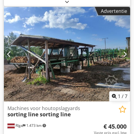
boomstamdiameters van 7 cm tot 66 cm. Dkjdpfsv N Eiqjx
Aa Der
Advertentie
1
/
7
Machines voor houtopslagyards
sorting line
sorting line
€ 45.000
Rīga
1.473 km
Vaste prijs excl. btw