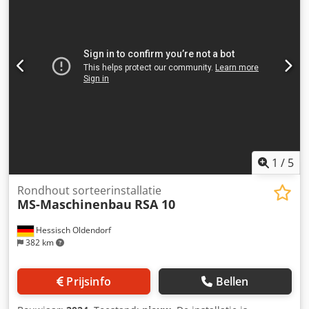
1
/
5
Rondhout sorteerinstallatie
MS-Maschinenbau
RSA 10
Hessisch Oldendorf
382 km
Prijsinfo
Bellen