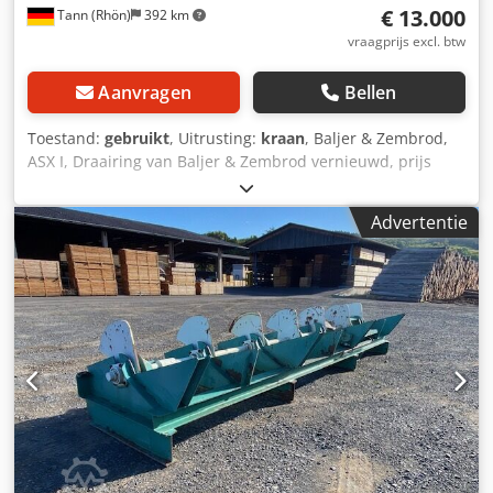
€ 13.000
Tann (Rhön)
392 km
vraagprijs excl. btw
Aanvragen
Bellen
Toestand:
gebruikt
, Uitrusting:
kraan
, Baljer & Zembrod,
ASX I, Draairing van Baljer & Zembrod vernieuwd, prijs
€13.000 af fabriek. Dkedpfexb Upmsx Aa Der
Advertentie