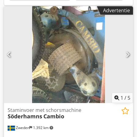
opdracht van klant !! Dsdpsyglfdjfx Aa Dskr
Advertentie
1
/
5
Staminvoer met schorsmachine
Söderhamns
Cambio
Zweden
1.392 km