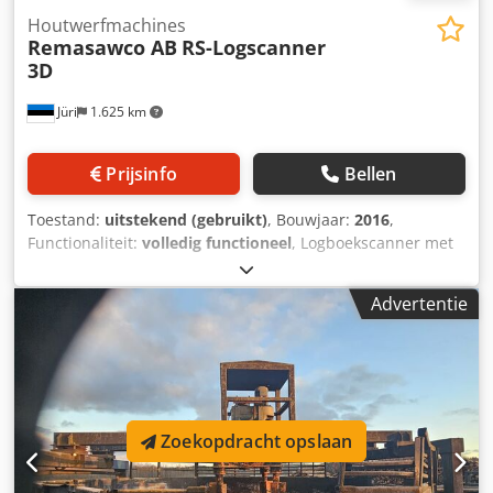
Houtwerfmachines
Remasawco AB
RS-Logscanner
3D
Jüri
1.625 km
Prijsinfo
Bellen
Toestand:
uitstekend (gebruikt)
, Bouwjaar:
2016
,
Functionaliteit:
volledig functioneel
, Logboekscanner met
bijbehorende elektrische bedieningsapparatuur en
bedieningsstoel *Is een hoogwaardige scanner. Het
Advertentie
systeem werkt op zeer hoge lijnsnelheden, waardoor het
de perfecte keuze is in een moderne houtzagerij. moderne
zagerij. - Geeft een waarheidsgetrouw beeld van de
ovaliteit, tapse vorm en zwaai van de boomstammen.
Beschadigingen en knoesten worden geregistreerd en in
aanmerking genomen. - Kan gebruikt worden op alle
Zoekopdracht opslaan
posities waar boomstammen gemeten worden. Hout
sorteren, hout optimaliseren en hout draaien in de