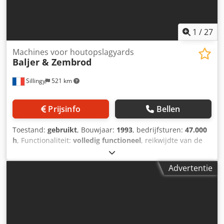
1
/
27
Machines voor houtopslagyards
Baljer & Zembrod
Sillingy
521 km
Prijsinfo
Bellen
Toestand:
gebruikt
, Bouwjaar:
1993
, bedrijfsturen:
47.000
h
, Functionaliteit:
volledig functioneel
, reikwijdte van de
arm:
13.000 mm
, draagvermogen:
2.500 kg
, spoorbreedte:
3.000 mm
, Uitrusting:
cabine, kraan
, Wij bieden deze
Advertentie
gebruikte Baljer & Zembrod machine aan voor houtparken,
bouwjaar 1993. Spoorbreedte: 3m Type kraan: OBX II
Hefvermogen zonder grijper: 1900kg/15,2m Grijper: geen
Kraanpositie: Achter de cabine Cabinezijde: Links Zaag:
1,3m Alpha Uitgerust met HEB500 rolbaan Dkodpfjyz Twrex