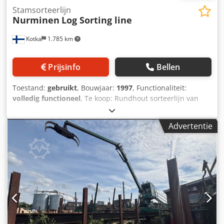
Stamsorteerlijn
Nurminen
Log Sorting line
Kotka
1.785 km
Prijsinfo
Bellen
Toestand:
gebruikt
, Bouwjaar:
1997
, Functionaliteit:
volledig functioneel
, Te koop: Rundhout sorteerlijn van
Nurminen. 40 vakken, Finnos Fusion CU-2 scanner met
röntgen, opnieuw geïnstalleerd in 2022. Snelheid: 100
Advertentie
m/min. Maximale invoerlengte stammen: 6,1 m Minimale
invoerlengte stammen: 2,4 m Maximale stamdiameter: 550
mm Stammenhandeling: Stationaire kraan Transversale
invoervoeder Aantal dwarstransportkettingen: 6 Lengte
transportband van dwarse invoer: 34,198 m Stamsingulatie
Stammenmeting: In-line Lengte sorteerlijn: 140 m
Uitwerpers in de sorteerlijn: Ja Aantal uitwerpers in de
sorteerlijn: 40 Rundhout sorteervakken: Beton, staal
Sorteervakken: 40 Max. vaklengte: 7 m Max. vakbreedte: