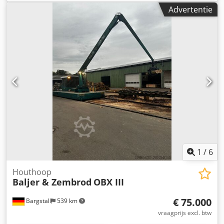
10 m - Rema Scanner - transportband voor boomstammen
Advertentie
1
/
6
Houthoop
Baljer & Zembrod
OBX III
€ 75.000
Bargstall
539 km
vraagprijs excl. btw