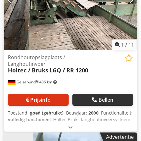
1
/
11
Rondhoutopslagplaats /
Langhoutinvoer
Holtec / Bruks
LGQ / RR 1200
Geiselwind
436 km
Prijsinfo
Bellen
Toestand:
goed (gebruikt)
, Bouwjaar:
2000
, Functionaliteit:
volledig functioneel
, Holtec Bruks langhoutinvoersysteem
met wortelreducer, bestaande uit:
Dwarsinvoertransporteur met 6 kettingstrengen, gesplitste
Advertentie
aandrijving. Holtec hydraulische tredevenschuiver met