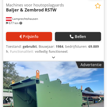
Machines voor houtopslagyards
Baljer & Zembrod
RSTW
Lamprechtshausen
677 km
Prijsinfo
Bellen
Toestand:
gebruikt
, Bouwjaar:
1984
, bedrijfsturen:
69.889
h
, Functionaliteit:
volledig functioneel
,
machine-/voertuignummer:
620
, reikwijdte van de arm:
13.000 mm
, draagvermogen:
1.250 kg
, spoorbreedte:
3.000
Advertentie
mm
, Uitrusting:
kraan
, Te koop in opdracht van klant: een
RSTW bouwjaar 1984. Voorzien van een Jonsered-kraan
met 13 m bereik. De machine functioneert goed en kan
bezichtigd worden. Dkodpfxey Ry Rqs Aa Dor