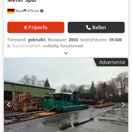
Wain
478 km
Prijsinfo
Bellen
Toestand:
gebruikt
, Bouwjaar:
2003
, bedrijfsturen:
39.500
h
, Functionaliteit:
volledig functioneel
,
machine-/voertuignummer:
1663
, reikwijdte van de arm:
15.300 mm
, draagvermogen:
2.000 kg
, spoorbreedte:
Advertentie
10.000 mm
, Gebruikte portaalkraan Sporbreedte: 10 meter
Type kraan: OBX IV 15,3 meter Hefvermogen: 2000 kg bij 15
meter zonder grijper Dsdpfx Aasyyldzj Dekr Grijper:
inclusief Kraanopstelling: midden Cabinezijde: links
Stroomvoorziening: stroomrails Vermogen: 45 kW !!
Verkoop in opdracht van klant !! Beschikbaar vanaf zomer
2026