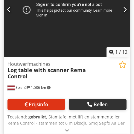
Aa Der Zaagbank met afval afvoer ketting Heeft u vragen of
wilt u meer informatie, stuur ons gerust een bericht of bel
ons.
1
/
12
Houtwerfmachines
Log table with scanner
Rema
Control
Strenči
1.586 km
Prijsinfo
Bellen
Toestand:
gebruikt
, Stamtafel met lift en stammenteller
Rema Control - stammen tot 6 m Dksdju Smq Sepfx Aa Der
- tussen rails 1100/1050/ 1050/1250 mm - lengte stamtafel: