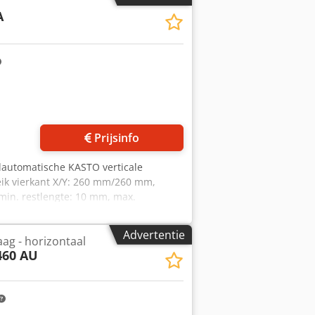
A
Prijsinfo
lautomatische KASTO verticale
ik vierkant X/Y: 260 mm/260 mm,
in. restlengte: 10 mm, max.
mm/1,3 mm, besturing: Kasto minipos
jzrzn Rjx Aclef
Advertentie
ag - horizontaal
460 AU