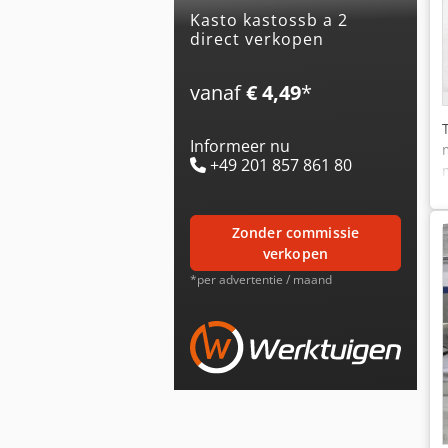
kasto kastossb a 2
direct verkopen
vanaf
€ 4,49
*
Informeer nu
+49 201 857 861 80
zonder commissie
verkopen
*per advertentie / maand