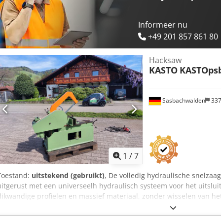
Informeer nu
+49 201 857 861 80
Hacksaw
KASTO
KASTOpsb
Sasbachwalden
33
1
/
7
Toestand:
uitstekend (gebruikt)
, De volledig hydraulische snelzaa
uitgerust met een universeelh hydraulisch systeem voor het uitslu
dikwandige profielen en massief materiaal, zonder wisselen van he
vertanding van 3 of 4 tanden per inch. Voorzien van een voorgespa
oliehydraulica, drievoudige zwenklagering, apart koelsmeersysteem