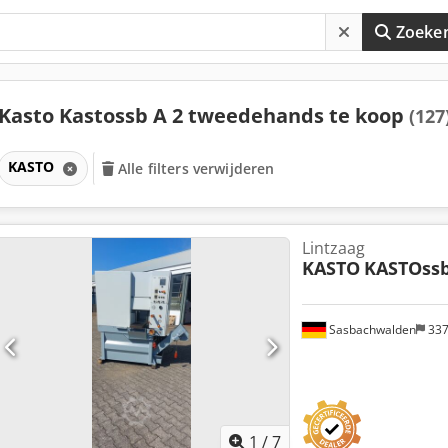
Zoeke
Kasto Kastossb A 2 tweedehands te koop
(127
KASTO
Alle filters verwijderen
Lintzaag
KASTO
KASTOssb
Sasbachwalden
33
1
/
7