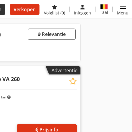
n
Verkopen
Taal
Volglijst
(0)
Inloggen
Menu
)
Relevantie
Advertentie
 VA 260
7 km
Prijsinfo