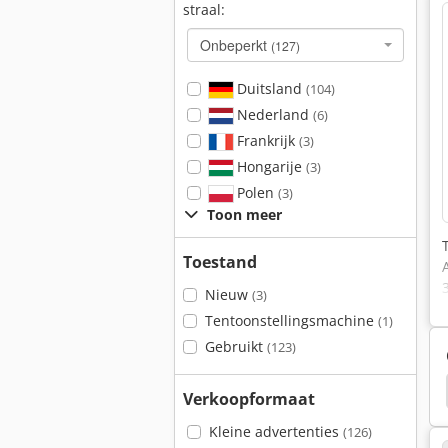
straal:
Onbeperkt
(127)
Duitsland
(104)
Nederland
(6)
Frankrijk
(3)
Hongarije
(3)
Polen
(3)
Toon meer
Toestand
Nieuw
(3)
Tentoonstellingsmachine
(1)
Gebruikt
(123)
bm540A
Pegas Gonda
Pegas Gonda 600 Cemel
Verkoopformaat
Kleine advertenties
(126)