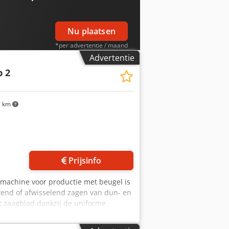
Nu plaatsen
*per advertentie / maand
Advertentie
 2
7 km
Prijsinfo
gmachine voor productie met beugel is
itend of afwisselend zagen van dun- en
t zaagblad dankzij de uniforme
nnen beugelleiding, gesloten
 en traploos instelbare, hydraulische