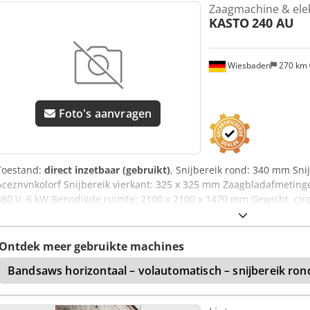
Zaagmachine & ele
zaagdrukbelasting, heffunctie en versnelde terugloop. Standaard ui
KASTO
240 AU
verstekinrichting. Het heffen van de zaagbeugel gebeurt in snelloo
volledige benutting van het zaagblad. Langsgeleiding met geslepen 
een optimale overdracht van de zaagdruk op de beugel. Automatis
Wiesbaden
270 km
voor de functies aan, uit en snelloop van de zaagbeugel. Fabrikan
Metaalbeugelzaag Machine type: PSB 280 U Aandrijvingsvermogen: 
40/51/64/80/102/128 min⁻¹ Zaagsnelheid: 11/14/19/22/28/38 m/min 
standaard Zaagvoeding: hydraulisch Zaagbereik rond: 280 mm Crjdp
Foto's aanvragen
280x150 mm Verstek: 0-45° Materiaalopleghoogte: 600 mm Gewicht
Hoogte: 1000 mm Afmeting zaagblad: 450x40x2 mm Bouwjaar: 1988 A
snelloop dalen, snelloop heffen.
Toestand:
direct inzetbaar (gebruikt)
, Snijbereik rond: 340 mm Sni
Aceznvnkolorf Snijbereik vierkant: 325 x 325 mm Zaagbladafmetinge
380 V, 6 kW Benodigde ruimte: 2100 x 2100 x 1470 mm Gewicht, circ
Ontdek meer gebruikte machines
Bandsaws horizontaal – volautomatisch – snijbereik ro