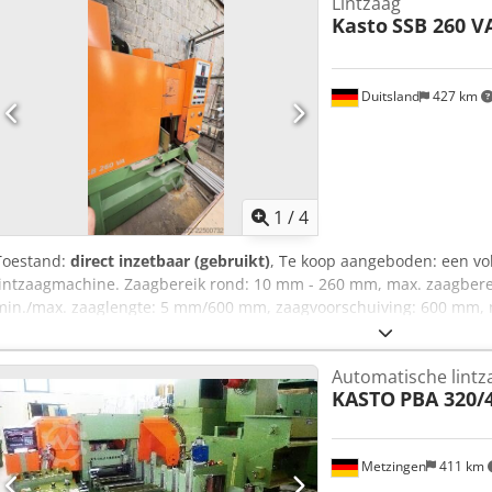
Lintzaag
Kasto
SSB 260 V
Duitsland
427 km
1
/
4
Toestand:
direct inzetbaar (gebruikt)
, Te koop aangeboden: een vo
lintzaagmachine. Zaagbereik rond: 10 mm - 260 mm, max. zaagbere
min./max. zaaglengte: 5 mm/600 mm, zaagvoorschuiving: 600 mm, m
zaagsnelheid: 125 m/min, zaagbandafmetingen X/Y/Z: 4115 mm/41 
807, gewicht: ca. 2200 kg. Bezichtiging op afspraak mogelijk. Credpf
Automatische lintza
KASTO
PBA 320/
Metzingen
411 km