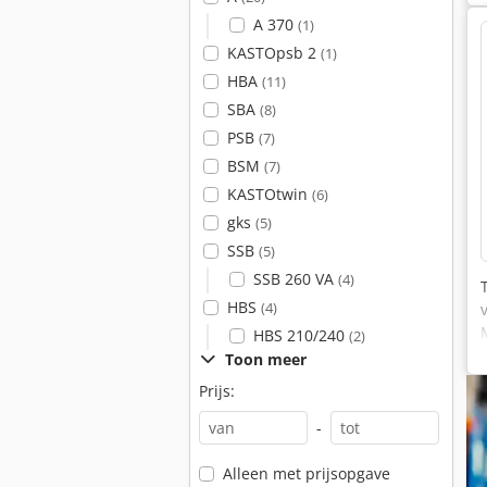
A 370
(1)
KASTOpsb 2
(1)
HBA
(11)
SBA
(8)
PSB
(7)
BSM
(7)
KASTOtwin
(6)
gks
(5)
SSB
(5)
SSB 260 VA
(4)
HBS
(4)
HBS 210/240
(2)
Toon meer
Prijs:
-
Alleen met prijsopgave