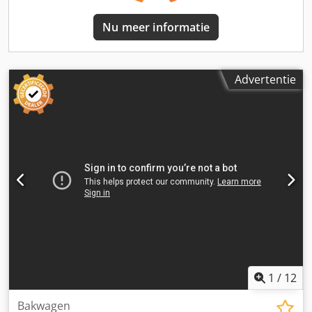
Optische staat: zeer goed = Bedrijfsinformatie = Heeft u
vragen of suggesties? Neem dan gerust contact met ons
Nu meer informatie
op. Wij garanderen een antwoord binnen 8 uur. Prijzen
zijn exclusief btw. Aan de verstrekte informatie kunnen
geen rechten worden ontleend. Telefoonnummer kantoor:
Dcsdezqawbjpfx Ak Ajk Mobiel: Nederlands - Engels - Duits
Advertentie
- Frans - Spaans - Italiaans) Beschikbaar via WhatsApp en
Viber. Mobiel: Beschikbaar via WhatsApp en Viber. Bij
betaling via bankoverschrijving dient het geld te worden
overgemaakt naar onze bankrekening hieronder.
Controleer altijd de betaalgegevens op onze website.
Neem contact met ons op als u andere informatie heeft
ontvangen. Bij twijfel kunt u ons bellen, zodat we de
factuur en/of betaling kunnen controleren. Bankgegevens:
Naam bank: ING Adres bank: Bijlmerdreef 106 1102 CT
Amsterdam IBAN-nummer: NL97INGB0117176699
EORI/BTW/BELASTING: NL810574901B(01) BIC/SWIFT:
INGBNL2A
1
/
12
Bakwagen