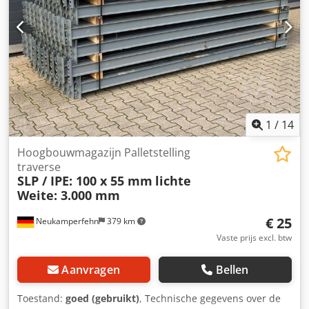
Deutsch Algemene informatie over het artikel: Dit artikel
wordt uitsluitend aangeboden voor afhalen. Indien
transport of verzending gewenst is, zijn hier extra kosten
aan verbonden. Deze kunnen op aanvraag, afhankelijk van
leverlocatie en leveromvang, afzonderlijk worden
opgegeven.
1
/
14
Hoogbouwmagazijn Palletstelling
traverse
SLP / IPE: 100 x 55 mm
lichte
Weite: 3.000 mm
€ 25
Neukamperfehn
379 km
Vaste prijs excl. btw
Aanvragen
Bellen
Toestand:
goed (gebruikt)
, Technische gegevens over de