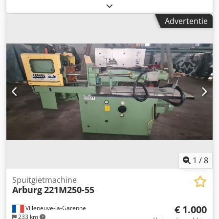
centrifugal process pump in excellent condition.
Specifications: Manufacturer: GEA Hilge Type: MAXA 200-
Advertentie
400 CNY 200/200/55/4 Year of manufacture: 05/2023
Capacity: 280 m³/h Head: 20 m Motor power: 55 kW
Siemens IE3 electric motor Speed: 1,450 rpm Stainless
steel pump housing Complete plug-in unit with motor,
coupling and base frame Suitable for food, beverage,
dairy, pharmaceutical and chemical industries The pump
is sold as is, where is, without warranty. Dedpfozrm I Njx
Ak Ajck Delivery: EXW Rotterdam, The Netherlands, loaded
onto your truck. Inspection is possible by appointment.
1
/
8
Spuitgietmachine
Arburg
221M250-55
€ 1.000
Villeneuve-la-Garenne
233 km