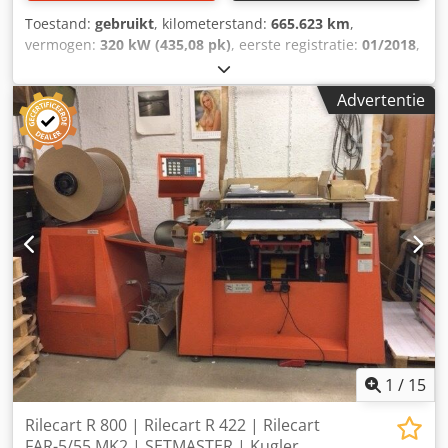
Toestand:
gebruikt
, kilometerstand:
665.623 km
,
vermogen:
320 kW (435,08 pk)
, eerste registratie:
01/2018
,
brandstoftype:
diesel
, aantal zitplaatsen:
55
, soort
overbrenging:
automatisch
, volgende keuring (TÜV):
Advertentie
08/2026
, emissieklasse:
Euro 6
, kleur:
wit
, remmen:
retarder
, Bouwjaar:
2018
, Uitrusting:
ABS, airconditioning,
badkamer, ingebouwde keuken, navigatiesysteem,
standkachel
,
1
/
15
Rilecart R 800 | Rilecart R 422 | Rilecart
FAR-5/55 MK2 | SETMASTER | Kugler