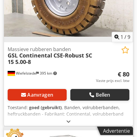
1
/
9
Massieve rubberen banden
GSL Continental
CSE-Robust SC
15 5.00-8
€ 80
Wiefelstede
395 km
Vaste prijs excl. btw
Aanvragen
Bellen
Toestand:
goed (gebruikt)
, Banden, volrubberbanden,
heftruckbanden - Fabrikant: Continental, volrubberband
CSE-Robust SC 15 van werkplatform GSL - Bandenmaat:
5.00-8/3.00 - Steekcirkel: Ø 110 x 15 mm - Binnenmaat: Ø
Advertentie
67 mm - Aantal: 1 stuk Dsdpfsizk Rhsx Ak Ajck - Afmeting: