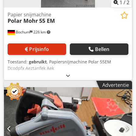
1
/
2
Papier snijmachine
Polar Mohr
55 EM
Bochum
226 km
Prijsinfo
Bellen
Toestand:
gebruikt
, Papiersnijmachine Polar 55EM
Dcodpfx Aeztanfek Aek
Advertentie