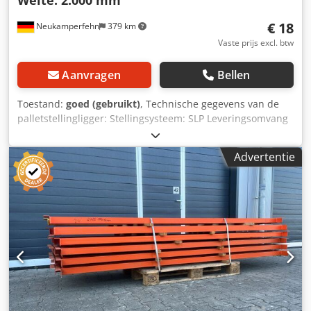
Weite: 2.000 mm
€ 18
Neukamperfehn
379 km
Vaste prijs excl. btw
Aanvragen
Bellen
Toestand:
goed (gebruikt)
, Technische gegevens van de
palletstellingligger: Stellingsysteem: SLP Leveringsomvang
omvat: Dcjdexyvznepfx Ak Ajk 01x Palletstellingligger,
gebruikt Materiaal kleur: grijs INP-profiel: 100 x 50 mm
Advertentie
Aanhaak: 3 HK (haken) Vrije overspanning: 2.000 mm 02x
Borgpen, gebruikt Uitvoering: volledig verzinkt Voor de
borging van de dwarsliggers tegen onbedoeld optillen Uw
contactpersonen bij ons: Dhr.: Andre Evering Dhr.: Mario
Klöver Dhr.: Falk Deutsch Algemene informatie over het
artikel: Dit artikel wordt alleen aangeboden voor afhaling.
Indien gewenst transport of verzending, brengt dit extra
kosten met zich mee, die apart opgevraagd kunnen
worden afhankelijk van de leverlocatie en omvang van de
levering.