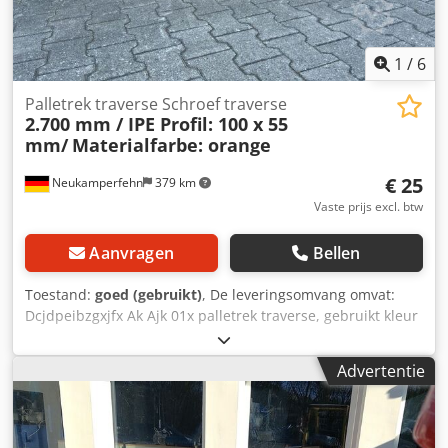
1
/
6
Palletrek traverse Schroef traverse
2.700 mm / IPE Profil: 100 x 55
mm/
Materialfarbe: orange
€ 25
Neukamperfehn
379 km
Vaste prijs excl. btw
Aanvragen
Bellen
Toestand:
goed (gebruikt)
, De leveringsomvang omvat:
Dcjdpeibzgxjfx Ak Ajk 01x palletrek traverse, gebruikt kleur
materiaal: oranje IPE profiel: 100 x 55 mm Agraffe: 5
boringen vrije breedte: ca. 2.700 mm Per agraffe: 5 gaten
Advertentie
Gatafstand: ca. 50 mm Diameter van de gaten: ca. 11 mm
01x stelschroef materiaal bestaande uit: 10x schroeven
M10 10x noten 10x sluitringen