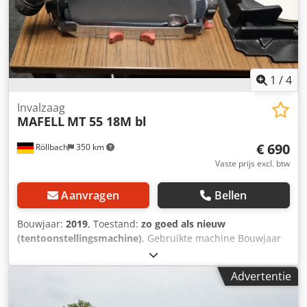
1
/
4
Invalzaag
MAFELL
MT 55 18M bl
€ 690
Röllbach
350 km
Vaste prijs excl. btw
Aanvragen
Bellen
Bouwjaar:
2019
, Toestand:
zo goed als nieuw
(tentoonstellingsmachine)
, Gebruikte machine Bouwjaar
2019 Staat: showmodel, als nieuw Uitrusting en technische
gegevens: - Accuspanning: 18 V - Zaagblad diameter: 160
Advertentie
mm - Boordiameter: 20 mm Djdpfx Akozrpxwj Aeck -
Zaagdiepte: tot 57 mm bij 90° tot 40,5 mm bij 45° -