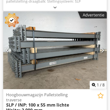
palletstelling-draagbalk: Stellingsysteem: SLP
Leveringsomvang omvat: 01x palletstelling-draagbalk,
gebruikt Materiaalkleur: grijs IPE-profiel: 100 x 55 mm
Advertentie
Aangrijper: 3 HK (haken) Vrije overspanning: 3.000 mm 02x
borgpennen, gebruikt Dcsdpfx Asxnzdkek Aek Uitvoering:
compleet verzinkt Voor borging van de liggers tegen
onbedoeld uitlichten Uw contactpersonen bij ons: Dhr.:
Andre Evering Dhr.: Mario Klöver Dhr.: Falk Deutsch
Algemene informatie over het artikel: Dit artikel wordt
uitsluitend aangeboden voor afhaling. Indien transport of
verzending gewenst is, brengt dit extra kosten met zich
mee. Deze kunnen afzonderlijk worden opgevraagd,
afhankelijk van de afleverlocatie en omvang van de
bestelling.
1
/
8
Hoogbouwmagazijn Palletstelling
traverse
SLP / INP: 100 x 55 mm
lichte