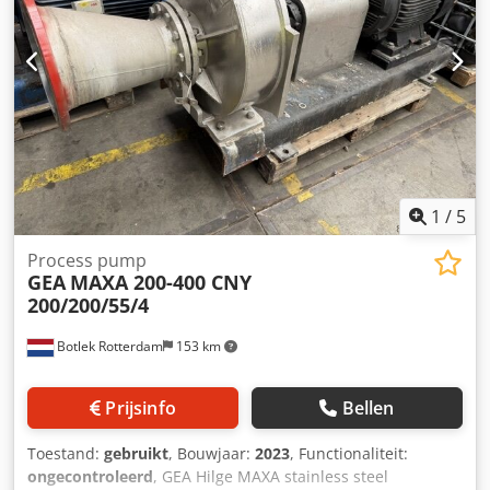
Spuitdruk: 1778 bar 2e aggregaat 55 met ø 22 Spuitdruk:
1674 bar Volume: 30 cm³ Afstand plastificeereenheid 1 tot
2: 300 mm (piggyback-opstelling / Z-positie) Uitrusting
Schermtaal Duits Hydraulische kernuittrekker 6x Machine
zonder handling Machine zonder materiaaltrechter
Nivelleerelementen Gereedschapsverwarming 16x Dcodpfx
Akezgt Npe Ask Tweecomponenten spuitgietmachine
Afmetingen machine LxBxH: 9,83m x 2,33m x 2,48m
Totaalgewicht: 23090 kg
1
/
5
Process pump
GEA
MAXA 200-400 CNY
200/200/55/4
Botlek Rotterdam
153 km
Prijsinfo
Bellen
Toestand:
gebruikt
, Bouwjaar:
2023
, Functionaliteit:
ongecontroleerd
, GEA Hilge MAXA stainless steel