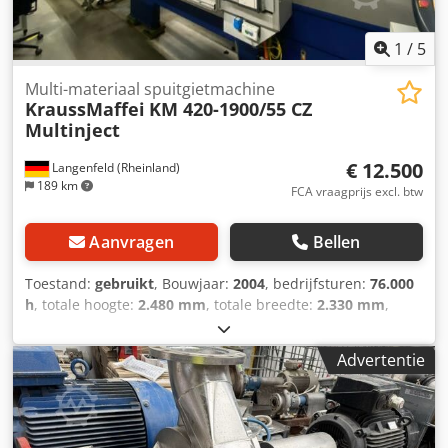
vertaald. Vertaalfouten zijn mogelijk.
1
/
5
Multi-materiaal spuitgietmachine
KraussMaffei
KM 420-1900/55 CZ
Multinject
€ 12.500
Langenfeld (Rheinland)
189 km
FCA vraagprijs excl. btw
Aanvragen
Bellen
Toestand:
gebruikt
, Bouwjaar:
2004
, bedrijfsturen:
76.000
h
, totale hoogte:
2.480 mm
, totale breedte:
2.330 mm
,
totale lengte:
9.830 mm
, schroefdiameter:
70 mm
,
klemmkracht:
4.200 kN
, cilinderinhoud:
1.047 cm³
,
Advertentie
Sluitkracht: 4200 kN Kolomafstand h x v: 800 x 800 mm
Platenafmeting h x v: 1270 x 1200 mm Inbouwhoogte min.:
380 mm Max. platenafstand: 1400 mm Openingsslag: 1020
mm Schroefdiameter: 70 mm Slagvolume: 1047 ccm