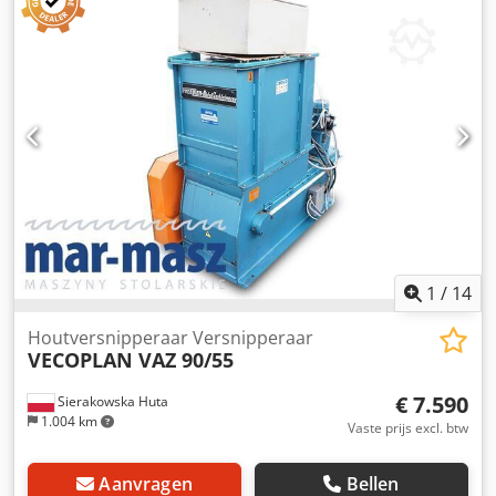
Ø 460 x 125 mm - Gewicht: 20 kg
1
/
14
Houtversnipperaar Versnipperaar
VECOPLAN VAZ 90/55
€ 7.590
Sierakowska Huta
1.004 km
Vaste prijs excl. btw
Aanvragen
Bellen