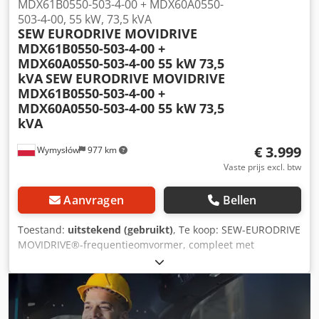
MDX61B0550-503-4-00 + MDX60A0550-
503-4-00, 55 kW, 73,5 kVA
SEW EURODRIVE MOVIDRIVE
MDX61B0550-503-4-00 +
MDX60A0550-503-4-00 55 kW 73,5
kVA
SEW EURODRIVE MOVIDRIVE
MDX61B0550-503-4-00 +
MDX60A0550-503-4-00 55 kW 73,5
kVA
€ 3.999
Wymysłów
977 km
Vaste prijs excl. btw
Aanvragen
Bellen
Toestand:
uitstekend (gebruikt)
, Te koop: SEW-EURODRIVE
MOVIDRIVE®-frequentieomvormer, compleet met
MDX60A0550-503-4-00-vermogensmodule. Dit is een
frequentieomvormer met een vermogen van 55 kW,
bedoeld voor het aansturen van driefasige motoren van 3
× 380–500 V. De specificaties komen overeen met de