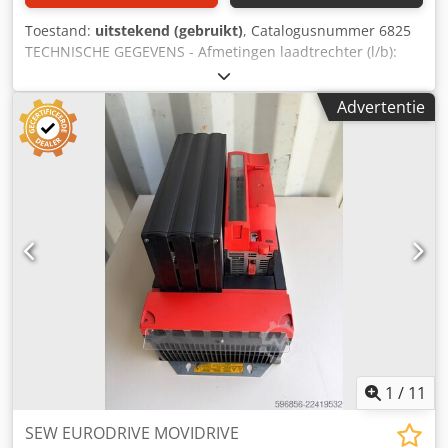
Toestand:
uitstekend (gebruikt)
, Catalogusnummer 6825
TECHNISCHE GEGEVENS - Afmetingen laadtrechter (l/b):
900x630mm - Werkbreedte rotor: 540mm - Motor: 7,5kW -
Zeefdiameter: 20mm - Messenafmetingen: 40x40mm -
Advertentie
Aantal messen: 15 stuks - Autoreverse - Aandruklade -
Afmetingen (l/b/h): 2060x980x1580mm - Gewicht: 1008kg
VOORDELEN - Duitse productie - Niet overgespoten - Zeer
goede staat - Gebruikte houtversnipperaar Netto prijs:
31.900 PLN Netto prijs: 7.590 EUR Dcsdpfx Akeztat Ij Ask
Netto prijs berekend volgens wisselkoers 4,2 PLN/EUR (Bij
grotere koersschommelingen kan de prijs veranderen)
1
/
11
SEW EURODRIVE MOVIDRIVE