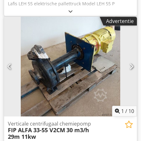
Lafis LEH 55 elektrische pallettruck Model LEH 55 P
Laadvermogen 5500 kg Dsdorgragopfx Ak Ajck Bouwjaar
1990 Vork/platform 2500 mm x 1000 mm Motor 290 W
Advertentie
Hydraulica 2000 W Accu 24 V Met accu en lader Hefhoogte:
200 mm Accupack Banner PSS 320 bouwjaar 2015
1
/
10
Verticale centrifugaal chemiepomp
FIP ALFA 33-55 V2CM
30 m3/h
29m 11kw