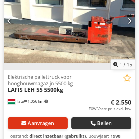
1
/
15
Elektrische pallettruck voor
hoogbouwmagazijn 5500 kg
LAFIS LEH 55 5500kg
€ 2.550
Tata
1.056 km
EXW Vaste prijs excl. btw
Aanvragen
Bellen
Toestand:
direct inzetbaar (gebruikt)
, Bouwjaar:
1990
,