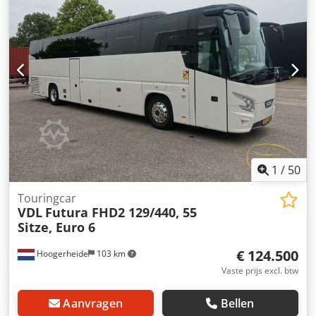
Kantelbereik: -1° tot +48° - Onbelast toerental: 4850 tpm -
Aansluiting voor stofafzuiging - Gewicht: ca. 4,5 kg
1
/
50
Touringcar
VDL
Futura FHD2 129/440, 55
Sitze, Euro 6
€ 124.500
Hoogerheide
103 km
Vaste prijs excl. btw
Aanvragen
Bellen