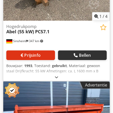
precies de set geleverd die op de foto's te zien is.
1
/
4
Hogedrukpomp
Abel (55 kW)
PC57.1
Sinsheim
347 km
Prijsinfo
Bellen
Bouwjaar:
1993
, Toestand:
gebruikt
, Materiaal: gewoon
staal Drijfkracht: 55 kW Afmetingen: ca. L 1600 mm x B
1000 mm x H 900 mm Dsdsgb D Hispfx Ak Ajck
Leeggewicht: ca. 1500 kg Debiet: 14,5 m3/u Bedrijfsdruk:
Advertentie
100 bar Technische documentatie: nee Bericht: zuiger:
57mm, slagsnelheid: 326 1/min, slag: 105mm