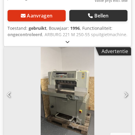
Vaste prijs excl. btw
Aanvragen
Bellen
Toestand:
gebruikt
, Bouwjaar:
1996
, Functionaliteit:
ongecontroleerd
, ARBURG 221 M 250-55 spuitgietmachine.
Sluitkracht 250 kN. Bouwjaar 1996. Compleet met de twee
bedieningskasten (zonder beeldscherm). De machine
Advertentie
wordt in de huidige staat verkocht en is direct
beschikbaar, tenzij deze inmiddels al is verkocht. U kunt
de machine in ons magazijn komen bekijken en
inspecteren. Wij zijn elke werkdag van 9.00 tot 16.30 uur
geopend. Adres: 11/14 Avenue Marcelin Berthelot, 92390
Villeneuve-la-Garenne, Frankrijk. Dedpeztgpcefx Ak Aeck
Prijs: €1000, inclusief belading op uw vrachtwagen. Neem
gerust contact met ons op als u meer informatie wenst.