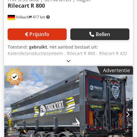
Rilecart
R 800
Volkach
417 km
Prijsinfo
Bellen
Toestand:
gebruikt
, Het aanbod bestaat uit:
Kalenderproductiesysteem - Rilecart R 800 - Rilecart R 422
- Rilecart FAR-5/55 MK2 - SETMASTER - Kugler
Allomvattend pakket Wij regelen alles: van veilige
Advertentie
verpakking en transport tot douaneafhandeling. Op
verzoek stellen wij ook een maatwerkleasevoorstel voor u
op. Duurzaam en economisch Dcodjzru Scepfx Ak Ask Kies
voor een gebruikte machine en profiteer dubbel: u draagt
bij aan een beter milieu en bespaart tegelijkertijd op uw
budget. Ondanks eventuele gebruikssporen ontvangt u
een kwaliteitsproduct tegen een aantrekkelijke prijs.