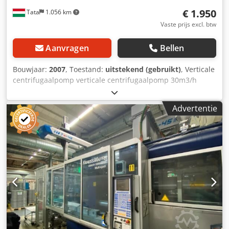
€ 1.950
Tata
1.056 km
Vaste prijs excl. btw
Aanvragen
Bellen
Bouwjaar:
2007
, Toestand:
uitstekend (gebruikt)
, Verticale
centrifugaalpomp verticale centrifugaalpomp 30m3/h
chemische pomp FIP ALPHA VCM 50-33 Jaar van fabricage:
2007 DN: 50 Nominale doorstroming 30 m³/h Nominale
Advertentie
opvoerhoogte 25 m p [gauge]: 16 Temperatuur [°C]: -25 ÷ +
140 snelheid [rpm]: 1450 elektrisch vermogen 11KW 400V
50Hz motorsnelheid: 1450 lengte: 1550 mm breedte: 550
mm Uitvoering: Verticale radiaal gesplitste
slakkenhuispomp of kanaalwaaier. Toepassingen:
Behandeling van verven, agressieve en technologische
vloeistoffen, ook in aanwezigheid van vaste deeltjes, in de
chemische en petrochemische industrie. Dcodpfx Aksh T
Dwfo Ask Als u meer informatie wilt. Wij zijn hier om te
helpen! Neem contact met ons op via het contactformulier
of geef ons een belletje Uw advertentie is automatisch