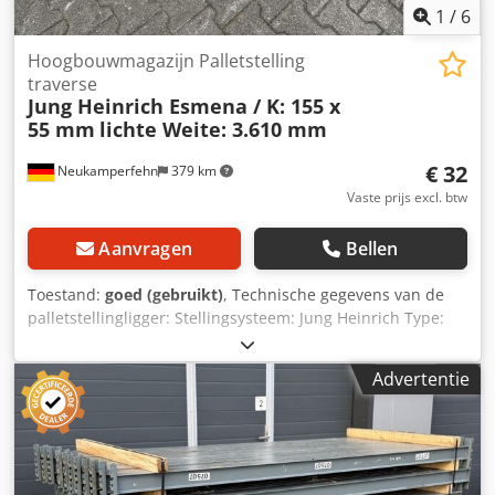
1
/
6
Hoogbouwmagazijn Palletstelling
traverse
Jung Heinrich Esmena / K: 155 x
55 mm
lichte Weite: 3.610 mm
€ 32
Neukamperfehn
379 km
Vaste prijs excl. btw
Aanvragen
Bellen
Toestand:
goed (gebruikt)
, Technische gegevens van de
palletstellingligger: Stellingsysteem: Jung Heinrich Type:
Esmena Inbegrepen in de levering: 01x palletstellingligger,
gebruikt Materiaal kleur: groen Doosprofiel: 155 x 55 mm
Advertentie
Drager met 4 haken Vrije overspanning: 3.610 mm 02x
borgpen, gebruikt Uitvoering: volledig verzinkt Voor het
zekeren van de liggers tegen onbedoeld uitheffen
Dsdpfxow Upxwj Ak Aock Uw contactpersonen bij ons in
het bedrijf: Dhr. Andre Evering Dhr. Mario Klöver Dhr. Falk