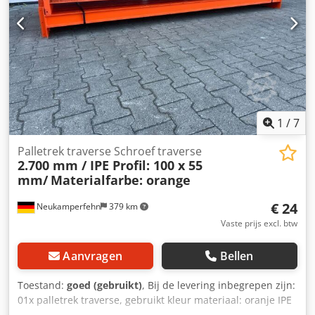
1
/
7
Palletrek traverse Schroef traverse
2.700 mm / IPE Profil: 100 x 55
mm/
Materialfarbe: orange
€ 24
Neukamperfehn
379 km
Vaste prijs excl. btw
Aanvragen
Bellen
Toestand:
goed (gebruikt)
, Bij de levering inbegrepen zijn:
01x palletrek traverse, gebruikt kleur materiaal: oranje IPE
profiel: 100 x 55 mm agraffe: 3 boringen vrije breedte: ca.