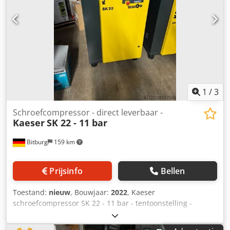
op 1 m afstand volgens DIN 45635 T 13 Motor(en)
Motortype Elektrisch Locatie: Van magazijn 54634 Bitburg -
onmiddellijk beschikbaar-
1
/
3
Schroefcompressor - direct leverbaar -
Kaeser
SK 22 - 11 bar
Bitburg
159 km
Prijsinfo
Bellen
Toestand:
nieuw
, Bouwjaar:
2022
, Kaeser
schroefcompressor SK 22 - 11 bar - tentoonstelling -
Volumestroom bij 11,0 bar (g) 1,67 m³/min Elektrisch
stroomverbruik van het gehele systeem bij 11,0 bar (g) 13,7