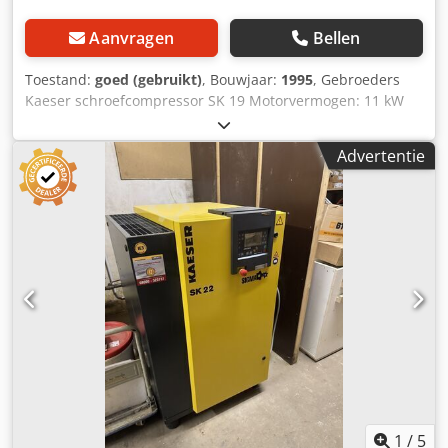
Aanvragen
Bellen
Toestand:
goed (gebruikt)
, Bouwjaar:
1995
, Gebroeders
Kaeser schroefcompressor SK 19 Motorvermogen: 11 kW
Bouwjaar: 1995 Toelaatbare bedrijfsdruk: 10 bar
Luchtdebiet: 1900 liter/min Dsdpfx Adezrhrve Nsck
Advertentie
voorzien van Kaeser-besturingsrelais Afmetingen circa: L
785 x B 820 x H 1017 mm (afmetingen zonder
aansluitingen) Gewicht: 270 kg Locatie: direct beschikbaar
vanuit magazijn 54634 Bitburg - direct leverbaar -
1
/
5