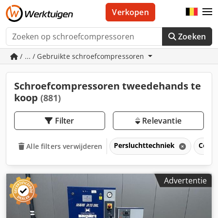
Verkopen
Zoeken
/ ... / Gebruikte schroefcompressoren
Schroefcompressoren tweedehands te
koop
(881)
Filter
Relevantie
Persluchttechniek
Comp
Alle filters verwijderen
Advertentie