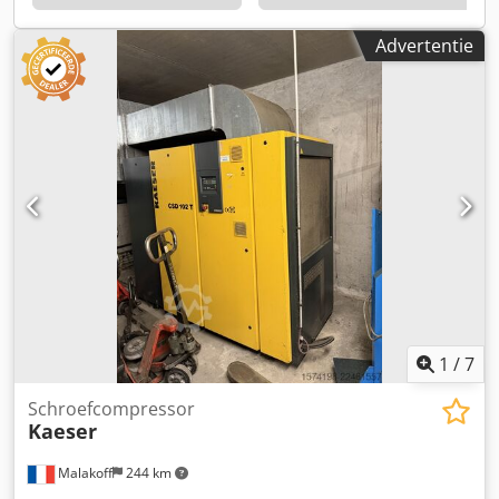
630 x 762 x 1100 mm Gewicht: ca. 220 - 240 kg (varieert
enigszins afhankelijk van de uitvoering) Elektrische
Advertentie
aansluiting: 400 V / 3 fasen / 50 Hz
1
/
7
Schroefcompressor
Kaeser
Malakoff
244 km