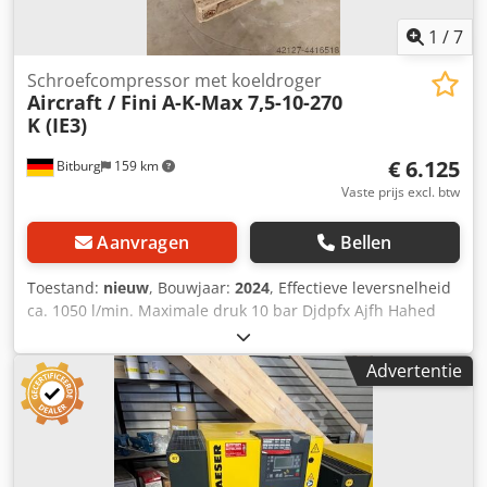
1
/
7
Schroefcompressor met koeldroger
Aircraft / Fini
A-K-Max 7,5-10-270
K (IE3)
€ 6.125
Bitburg
159 km
Vaste prijs excl. btw
Aanvragen
Bellen
Toestand:
nieuw
, Bouwjaar:
2024
, Effectieve leversnelheid
ca. 1050 l/min. Maximale druk 10 bar Djdpfx Ajfh Hahed
Neck Tankinhoud 270 l Luchtuitlaat ½ " UNIT 1 Afmetingen
en gewichten Lengte ca. 1200 mm breedte/diepte ca. 650
Advertentie
mm Hoogte ca. 1540 mm Gewicht ca. 295 kg Elektrische
gegevens Ingangsvermogen elektromotor 7,5 kW
Voedingsspanning 400 V Fase(s) 3 fase(n) Huidig type AC
Netfrequentie 50 Hz Geluidsemissie Geluidsdrukniveau Lp
62 dB(A) Toelichting Geluidsdrukniveau Geluidsdrukniveau