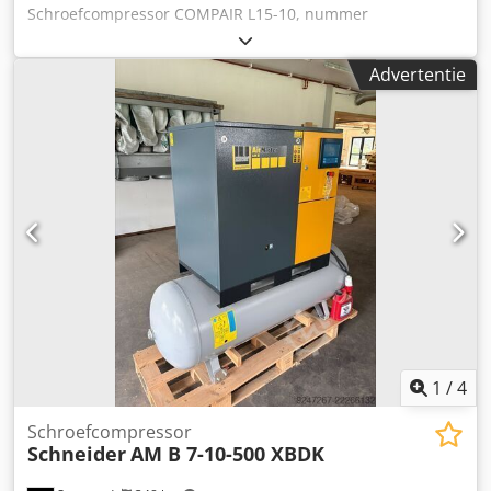
Schroefcompressor COMPAIR L15-10, nummer
CD10001916004, druk 10 bar, vermogen 15 kW, bouwjaar
2010. Drukvat OKS, nummer 486069, inhoud 1.500 liter,
Advertentie
bouwjaar 2001. Koeldroger ALUP ADQ 180 (E6), nummer
ITJ912677, bouwjaar 2025. Djdpfx Aezqcmxsd Neck
1
/
4
Schroefcompressor
Schneider
AM B 7-10-500 XBDK