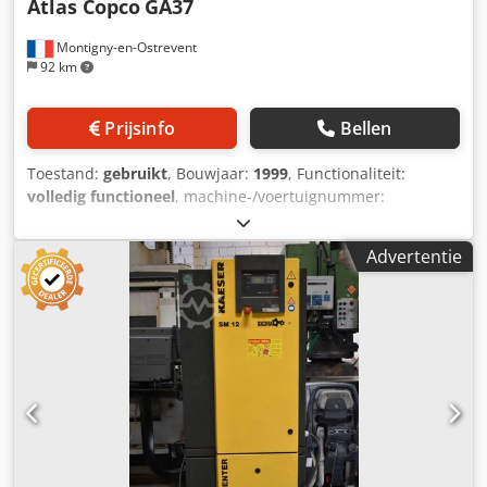
Atlas Copco
GA37
Montigny-en-Ostrevent
92 km
Prijsinfo
Bellen
Toestand:
gebruikt
, Bouwjaar:
1999
, Functionaliteit:
volledig functioneel
, machine-/voertuignummer:
AII362754
, vermogen:
37 kW (50,31 pk)
, bedrijfsdruk:
7
bar
, Uitrusting:
Typeplaat beschikbaar, compressor,
Advertentie
persluchtsysteem
, De gesmeerde compressor Atlas Copco
GA37 is een krachtige en betrouwbare machine,
ontworpen om optimale prestaties te leveren in
verschillende industriële omgevingen. Dit gebruikte model,
met een vermogen van 37 kW, kan werken met een druk
van 7,5 bar, waardoor het ideaal is voor toepassingen die
een constante druk en energie-efficiëntie vereisen. De
GA37 is vervaardigd door Atlas Copco, een
toonaangevende speler in de industrie van
persluchttoepassingen, en staat bekend om zijn