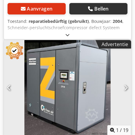
Aanvragen
Bellen
Toestand:
reparatiebedürftig (gebruikt)
, Bouwjaar:
2004
,
Schneider-persluchtschroefcompressor defect Systeem
moet gerepareerd worden. Machine wordt goedkoop
verkocht omdat deze gerepareerd moet worden.
Advertentie
Motorvermogen: 11 kW Dsdovmivcopfx Ad Nock
Volumestroom: 1500 liter/min Compressordruk: 10 bar
Locatie: af magazijn 54634 Bitburg Machine wordt verkocht
als defect Geen garantie - geen garantie -
1
/
19