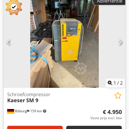
Advertentie
kW Max. overdruk 11,00 bar Rendement aandrijfmotor bij
volledige belasting 91,2% Aandrijfmotor-efficiëntieklasse
IE3 Nominaal vermogen aandrijfmotor 11,0 kW Toerental
aandrijfmotor 2960 1/min Beschermingsklasse
aandrijfmotor IP 55 Dcodpfsvk R Dcjx Ad Njk Elektrische
voeding 400V / 3 / 50Hz Persluchtuitlaattemp. boven
omgevingstemperatuur (bij +20°C, 30% relatieve
vochtigheid) 6 K Geluidsdrukniveau 66 dB(A) Max.
bruikbare hoeveelheid warme lucht 2500 m³/h
Persluchtaansluiting G 1 Capaciteit koelolie 7,0 l
Koeloliecompressor SIGMA FLUID MOL Afmetingen (B x D x
H) 750 mm x 895 mm x 1260 mm Massa 312 kg Locatie: af
magazijn 54634 Bitburg -per direct beschikbaar-
1
/
2
Schroefcompressor
Kaeser
SM 9
€ 4.950
Bitburg
159 km
Vaste prijs excl. btw