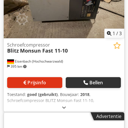
1
/
3
Schroefcompressor
Blitz
Monsun Fast 11-10
Eisenbach (Hochschwarzwald)
395 km
Prijsinfo
Bellen
Toestand:
goed (gebruikt)
, Bouwjaar:
2018
,
Schroefcompressor BLITZ Monsun Fast 11-10,
serienummer iYD0099288, bouwjaar 2018, vermogen 11
kW, maximale druk 10 bar. Dodpfxoztcyqj Ad Neck
Advertentie