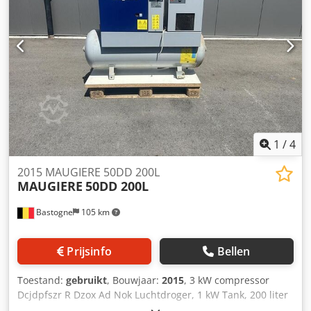
1
/
4
2015 MAUGIERE 50DD 200L
MAUGIERE
50DD 200L
Bastogne
105 km
Prijsinfo
Bellen
Toestand:
gebruikt
, Bouwjaar:
2015
, 3 kW compressor
Dcjdpfszr R Dzox Ad Nok Luchtdroger, 1 kW Tank, 200 liter
Urenteller: 1070 uur 380 V