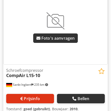
Foto's aanvragen
Schroefcompressor
CompAir
L15-10
Sankt Ingbert
235 km
Prijsinfo
Bellen
Toestand:
goed (gebruikt)
, Bouwjaar:
2010
,