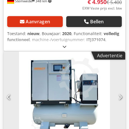
€ 4.950
Stemwede
348 km
€ 5.400
EXW Vaste prijs excl. btw
Aanvragen
Bellen
Toestand:
nieuw
, Bouwjaar:
2020
, Functionaliteit:
volledig
functioneel
, machine-/voertuignummer:
ITJ371074
,
totaalgewicht:
431 kg
, totale lengte:
195 mm
, totale
breedte:
65 mm
, totale hoogte:
170 mm
, benodigde ruimte
Advertentie
lengte:
195 mm
, benodigde breedte:
65 mm
, benodigde
hoogte:
170 mm
, bedrijfsdruk:
10 bar
, druk (max.):
10 bar
,
omgevingstemperatuur (min.):
5 °C
,
omgevingstemperatuur (max.):
40 °C
, beschermingstype
(IP-code):
IP55
, Uitrusting:
Typeplaat beschikbaar,
documentatie / handleiding, koeldroger
, Schneider
schroefcompressor 4152009631 - Duurzame, V-snaar
aangedreven compressorelementen - Motor- en
compressorbescherming tegen oververhitting - Inclusief
geïntegreerde koeldroger / gebruiksklare installatie -
Compacte afmetingen - Geluidsarm dankzij
geluidsisolerende behuizing - Geïntegreerde