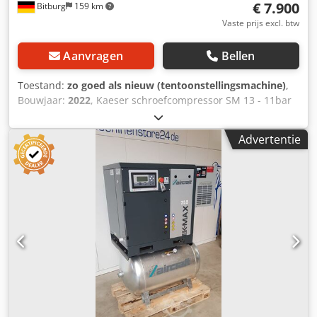
€ 7.900
Bitburg
159 km
Vaste prijs excl. btw
Aanvragen
Bellen
Toestand:
zo goed als nieuw (tentoonstellingsmachine)
,
Bouwjaar:
2022
, Kaeser schroefcompressor SM 13 - 11bar
tentoonstellingsstuk voor een speciale prijs Volumestroom
bij 11,0 bar (g) 1,07 m³/min Elektrisch stroomverbruik van
Advertentie
het gehele systeem bij 11,0 bar(g) 9,63 kW Specifiek
vermogen 9,00 kW/(m³/min) Maximale overdruk 11,0 bar
Rendement aandrijfmotor bij volledige belasting 91,7%
Aandrijfmotor-efficiëntieklasse IE4 Nominaal vermogen
aandrijfmotor 7,5 kW Toerental aandrijfmotor 2955 1/min
Beschermingsklasse aandrijfmotor IP 55 Elektrische
voeding 400 V / 3 Ph / 50 Hz Dcsdpfx Ajvk R A Sed Njk
Persluchtuitlaattemperatuur boven
omgevingstemperatuur (bij +20°C, 30% relatieve
vochtigheid) 8 K Geluidsdrukniveau 65 dB(A
Persluchtaansluiting G 3/4 Locatie: Afkomstig uit magazijn
54634 Bitburg -per direct beschikbaar-