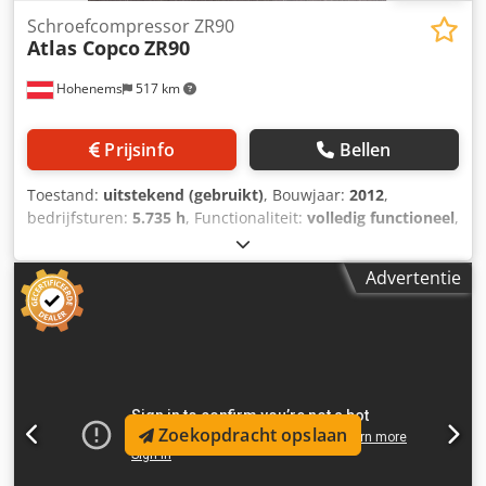
Schroefcompressor ZR90
Atlas Copco
ZR90
Hohenems
517 km
Prijsinfo
Bellen
Toestand:
uitstekend (gebruikt)
, Bouwjaar:
2012
,
bedrijfsturen:
5.735 h
, Functionaliteit:
volledig functioneel
,
Olievrije schroefcompressor Atlas Copco ZR90 90 kW 7,50
bar 14 m³/min Bouwjaar: 2012 Draaiuren: 5735 Djdpfx
Advertentie
Aozqvvaed Neck
Zoekopdracht opslaan